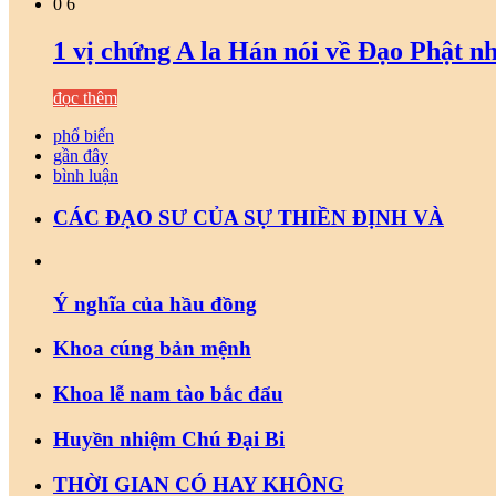
0
6
1 vị chứng A la Hán nói về Đạo Phật 
đọc thêm
phổ biến
gần đây
bình luận
CÁC ĐẠO SƯ CỦA SỰ THIỀN ĐỊNH VÀ
Ý nghĩa của hầu đồng
Khoa cúng bản mệnh
Khoa lễ nam tào bắc đẩu
Huyền nhiệm Chú Đại Bi
THỜI GIAN CÓ HAY KHÔNG