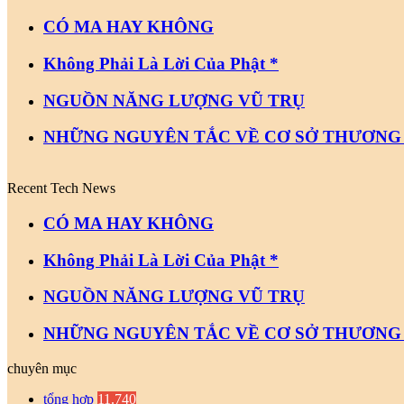
CÓ MA HAY KHÔNG
Không Phải Là Lời Của Phật *
NGUỒN NĂNG LƯỢNG VŨ TRỤ
NHỮNG NGUYÊN TẮC VỀ CƠ SỞ THƯƠNG
Recent Tech News
CÓ MA HAY KHÔNG
Không Phải Là Lời Của Phật *
NGUỒN NĂNG LƯỢNG VŨ TRỤ
NHỮNG NGUYÊN TẮC VỀ CƠ SỞ THƯƠNG
chuyên mục
tổng hợp
11.740