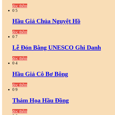
đọc thêm
0
5
Hầu Giá Chúa Nguyệt Hồ
đọc thêm
0
7
Lễ Đón Bằng UNESCO Ghi Danh
đọc thêm
0
4
Hầu Giá Cô Bơ Bông
đọc thêm
0
9
Thảm Họa Hầu Đồng
đọc thêm