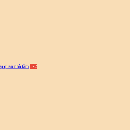
ại quan nhà tắm
172