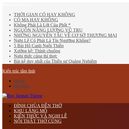
Breaking News
THỜI GIAN CÓ HAY KHÔNG
CÓ MA HAY KHÔNG
Không Phải Là Lời Của Phật *
NGUỒN NĂNG LƯỢNG VŨ TRỤ
NHỮNG NGUYÊN TẮC VỀ CƠ SỞ THƯƠNG MẠI
Nghi Lễ Có Phải Là Tín Ngưỡng Không?
5 Bài Hô Canh Ngồi Thiền
Xướng kệ: Thỉnh chuông
Nghi thức cúng thí thực
Bài kệ duy nhất của Thiền sư Quảng Nghiêm
Kiến trúc tâm linh
Menu
tìm kiếm
ĐÌNH CHÙA ĐỀN THỜ
KHU LĂNG MỘ
KIẾN THỨC VÀ NGHI LỄ
NỘI THẤT THỜ CÚNG