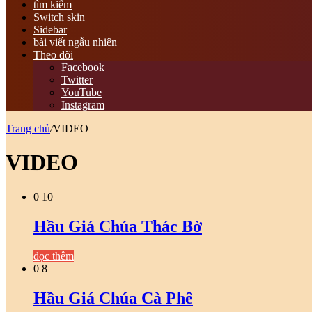
tìm kiếm
Switch skin
Sidebar
bài viết ngẫu nhiên
Theo dõi
Facebook
Twitter
YouTube
Instagram
Trang chủ
/
VIDEO
VIDEO
0
10
Hầu Giá Chúa Thác Bờ
đọc thêm
0
8
Hầu Giá Chúa Cà Phê