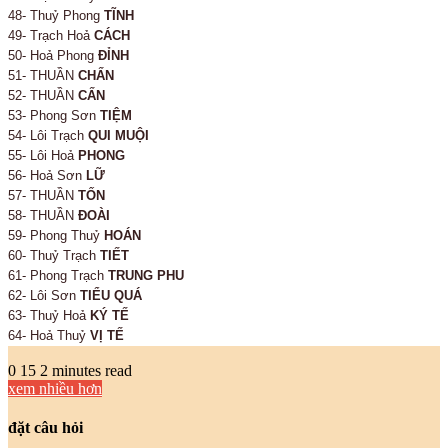
48- Thuỷ Phong
TĨNH
49- Trạch Hoả
CÁCH
50- Hoả Phong
ĐỈNH
51- THUẦN
CHẤN
52- THUẦN
CẤN
53- Phong Sơn
TIỆM
54- Lôi Trạch
QUI MUỘI
55- Lôi Hoả
PHONG
56- Hoả Sơn
LỮ
57- THUẦN
TỐN
58- THUẦN
ĐOÀI
59- Phong Thuỷ
HOÁN
60- Thuỷ Trạch
TIẾT
61- Phong Trạch
TRUNG PHU
62- Lôi Sơn
TIỂU QUÁ
63- Thuỷ Hoả
KÝ TẾ
64- Hoả Thuỷ
VỊ TẾ
0
15
2 minutes read
xem nhiều hơn
đặt câu hỏi