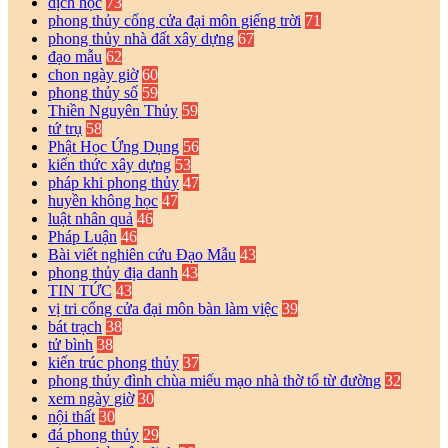
dịch học
73
phong thủy cổng cửa đại môn giếng trời
71
phong thủy nhà đất xây dựng
67
đạo mẫu
62
chon ngày giờ
60
phong thủy số
59
Thiền Nguyên Thủy
59
tứ trụ
58
Phật Học Ứng Dụng
56
kiến thức xây dựng
53
pháp khi phong thủy
47
huyền không học
47
luật nhân quả
46
Pháp Luận
46
Bài viết nghiên cứu Đạo Mẫu
43
phong thủy địa danh
43
TIN TỨC
43
vị tri cổng cửa đại môn bàn làm việc
39
bát trạch
38
tử bình
38
kiến trúc phong thủy
37
phong thủy đình chùa miếu mạo nhà thờ tổ từ đường
32
xem ngày giờ
30
nội thất
30
đá phong thủy
29