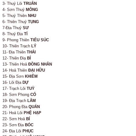
3- Thuỷ Lôi
TRUÂN
4- Sơn Thuỷ
MÔNG
5- Thuỷ Thiên
NHU
6- Thiên Thuỷ
TỤNG
7-Địa Thuỷ
SƯ
8- Thuỷ Địa
TỈ
9- Phong Thiên
TIỂU SÚC
10- Thiên Trạch
LÝ
11- Địa Thiên
THÁI
12- Thiên Điạ
BỈ
13- Thiên Hoả
ĐỒNG NHÂN
14- Hoả Thiên
ĐẠI HỮU
15- Địa Sơn
KHIÊM
16- Lôi Địa
DỰ
17- Trạch Lôi
TUỲ
18- Sơn Phong
CỔ
19- Địa Trạch
LÂM
20- Phong Địa
QUÁN
21- Hoả Lôi
PHỆ HẠP
22- Sơn Hoả
BÍ
23- Sơn Địa
BÓC
24- Địa Lôi
PHỤC