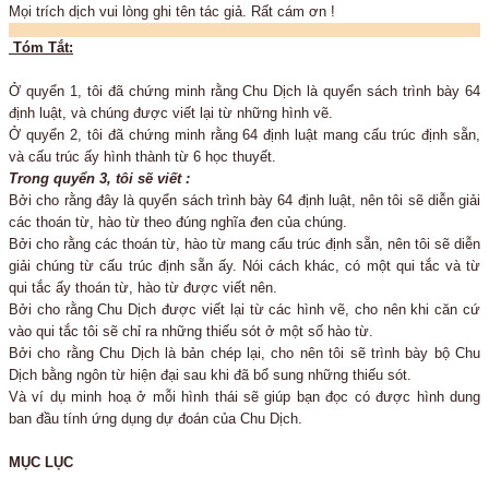
Mọi trích dịch vui lòng ghi tên tác giả. Rất cám ơn !
Tóm Tắt:
Ở quyển 1, tôi đã chứng minh rằng Chu Dịch là quyển sách trình bày 64
định luật, và chúng được viết lại từ những hình vẽ.
Ở quyển 2, tôi đã chứng minh rằng 64 định luật mang cấu trúc định sẵn,
và cấu trúc ấy hình thành từ 6 học thuyết.
Trong quyển 3, tôi sẽ viết :
Bởi cho rằng đây là quyển sách trình bày 64 định luật, nên tôi sẽ diễn giải
các thoán từ, hào từ theo đúng nghĩa đen của chúng.
Bởi cho rằng các thoán từ, hào từ mang cấu trúc định sẵn, nên tôi sẽ diễn
giải chúng từ cấu trúc định sẵn ấy. Nói cách khác, có một qui tắc và từ
qui tắc ấy thoán từ, hào từ được viết nên.
Bởi cho rằng Chu Dịch được viết lại từ các hình vẽ, cho nên khi căn cứ
vào qui tắc tôi sẽ chỉ ra những thiếu sót ở một số hào từ.
Bởi cho rằng Chu Dịch là bản chép lại, cho nên tôi sẽ trình bày bộ Chu
Dịch bằng ngôn từ hiện đại sau khi đã bổ sung những thiếu sót.
Và ví dụ minh hoạ ở mỗi hình thái sẽ giúp bạn đọc có được hình dung
ban đầu tính ứng dụng dự đoán của Chu Dịch.
MỤC LỤC