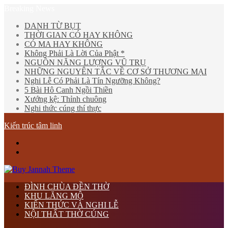
Breaking News
DANH TỪ BỤT
THỜI GIAN CÓ HAY KHÔNG
CÓ MA HAY KHÔNG
Không Phải Là Lời Của Phật *
NGUỒN NĂNG LƯỢNG VŨ TRỤ
NHỮNG NGUYÊN TẮC VỀ CƠ SỞ THƯƠNG MẠI
Nghi Lễ Có Phải Là Tín Ngưỡng Không?
5 Bài Hô Canh Ngồi Thiền
Xướng kệ: Thỉnh chuông
Nghi thức cúng thí thực
Kiến trúc tâm linh
Menu
tìm
kiếm
ĐÌNH CHÙA ĐỀN THỜ
KHU LĂNG MỘ
KIẾN THỨC VÀ NGHI LỄ
NỘI THẤT THỜ CÚNG