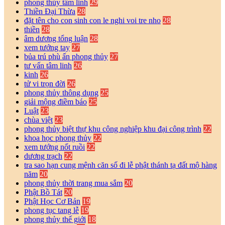
phong thủy tâm linh
29
Thiền Đại Thừa
28
đặt tên cho con sinh con le nghi voi tre nho
28
thiền
28
âm dương tổng luận
28
xem tướng tay
27
bủa trú phù ấn phong thủy
27
tư vấn tâm linh
26
kinh
26
tử vi trọn đời
26
phong thủy thông dụng
25
giải mộng điềm báo
25
Luật
23
chùa việt
23
phong thủy biệt thự khu công nghiệp khu đại công trình
22
khoa học phong thủy
22
xem tướng nốt ruồi
22
dương trạch
22
tra sao hạn cung mệnh căn số đi lễ phật thánh tạ đất mộ hàng
năm
20
phong thủy thời trang mua sắm
20
Phật Bồ Tát
20
Phật Học Cơ Bản
19
phong tục tang lễ
19
phong thủy thế giới
18