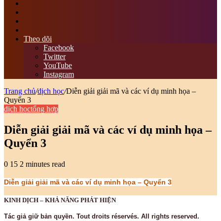
tìm
kiếm
Switch
skin
Sidebar
bài
viết
Theo dõi
ngẫu
Facebook
nhiên
Twitter
YouTube
Instagram
Trang chủ
/
dịch học
/
Diễn giải giải mã và các ví dụ minh họa –
Quyển 3
dịch học
tổng hợp
Diễn giải giải mã và các ví dụ minh họa –
Quyển 3
0
15
2 minutes read
Diễn giải giải mã và các ví dụ minh họa – Quyển 3
KINH DỊCH
– KHẢ NĂNG PHÁT HIỆN
Tác giả giữ bản quyền. Tout droits réservés. All rights reserved.