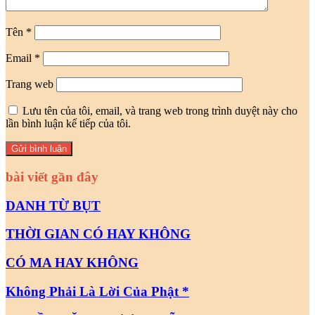
Tên
*
Email
*
Trang web
Lưu tên của tôi, email, và trang web trong trình duyệt này cho
lần bình luận kế tiếp của tôi.
bài viết gần đây
DANH TỪ BỤT
THỜI GIAN CÓ HAY KHÔNG
CÓ MA HAY KHÔNG
Không Phải Là Lời Của Phật *