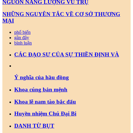
NGUỒN NĂNG LƯỢNG VŨ TRỤ
NHỮNG NGUYÊN TẮC VỀ CƠ SỞ THƯƠNG
MẠI
phổ biến
gần đây
bình luận
CÁC ĐẠO SƯ CỦA SỰ THIỀN ĐỊNH VÀ
Ý nghĩa của hầu đồng
Khoa cúng bản mệnh
Khoa lễ nam tào bắc đẩu
Huyền nhiệm Chú Đại Bi
DANH TỪ BỤT