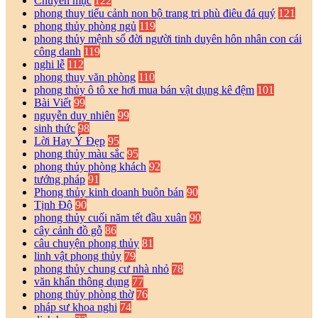
Chuyên mục
122
phong thuy tiểu cảnh non bộ trang tri phù điêu đá quý
121
phong thủy phòng ngủ
119
phong thủy mệnh số đời người tinh duyên hôn nhân con cái
công danh
119
nghi lễ
112
phong thuy văn phòng
110
phong thủy ô tô xe hơi mua bán vật dụng kê đệm
101
Bài Viết
99
nguyễn duy nhiên
99
sinh thức
98
Lời Hay Ý Đẹp
95
phong thủy màu sắc
95
phong thủy phòng khách
92
tướng pháp
91
Phong thủy kinh doanh buôn bán
90
Tịnh Độ
90
phong thủy cuối năm tết đầu xuân
90
cây cảnh đồ gỗ
86
câu chuyện phong thủy
81
linh vật phong thủy
79
phong thủy chung cư nhà nhỏ
78
văn khấn thông dụng
77
phong thủy phòng thờ
76
pháp sư khoa nghi
74