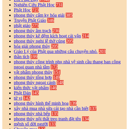
Nghiên Cứu Phật Học
731
Phật Học
723
phong thủy cấm kỵ hóa giải
385
Truyện Phật Giáo
346
phật giáo
275
phong thủy âm trạch
236
phong thủy kê đệm kích hoạt cải vận
214
phong thủy nghi lễ thờ cúng
205
hóa giải phong thủy
205
Giáo Lý của Phật qua những câu chuyện nhỏ.
203
thần tích
199
phong thủy công trình phụ nhà vệ sinh cầu thang ban công
ngoại quan nhà tắm
172
vật phẩm phong thủy
151
phong thủy tổng hợp
149
phong thủy ngoại cảnh
148
kiến thức vật phẩm
146
Phật Đản
145
tử vi
142
phong thủy hình thế minh họa
139
xây nhà mua nhà sửa cải tạo nhà cần biêt
137
phong thủy nhà bếp
135
phong thủy nội thất treo tranh đặt tên
134
mệnh số đời người
133