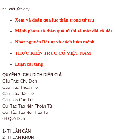
bài viết gần đây
Xem và đoán qua lục thân trong tứ trụ
Mệnh phạm cô thần quả tú thì sẽ một đời cô độc
Nhật nguyên Bát tự và cách luận mệnh
THỨC KIẾN TRÚC CỔ VIỆT NAM
Luận cải táng
QUYỂN 3: CHU DỊCH DIỄN GIẢI
Cấu Trúc Chu Dịch
Cấu Trúc Thoán Từ
Cấu Trúc Hào Từ
Cấu Tạo Của Từ
Qui Tắc Tạo Nên Thoán Từ
Qui Tắc Tạo Nên Hào Từ
64 Quẻ Dịch
1- THUẦN
CÀN
2- THUẦN
KHÔN