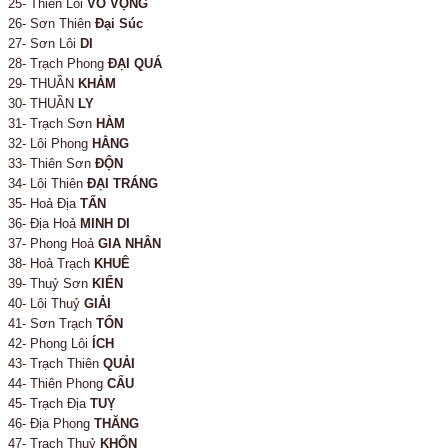
25- Thiên Lôi
VÔ VỌNG
26- Sơn Thiên
Đại Súc
27- Sơn Lôi
DI
28- Trạch Phong
ĐẠI QUÁ
29- THUẦN
KHẢM
30- THUẦN
LY
31- Trạch Sơn
HÀM
32- Lôi Phong
HẰNG
33- Thiên Sơn
ĐỘN
34- Lôi Thiên
ĐẠI TRÁNG
35- Hoả Địa
TẤN
36- Địa Hoả
MINH DI
37- Phong Hoả
GIA NHÂN
38- Hoả Trạch
KHUÊ
39- Thuỷ Sơn
KIỂN
40- Lôi Thuỷ
GIẢI
41- Sơn Trạch
TỔN
42- Phong Lôi
ÍCH
43- Trạch Thiên
QUẢI
44- Thiên Phong
CẤU
45- Trạch Địa
TUỴ
46- Địa Phong
THĂNG
47- Trạch Thuỷ
KHỐN