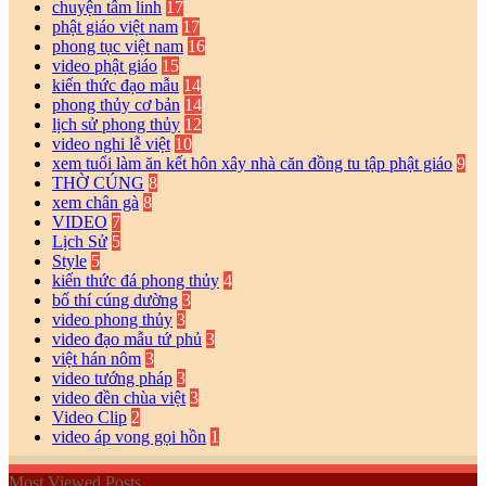
chuyện tâm linh
17
phật giáo việt nam
17
phong tục việt nam
16
video phật giáo
15
kiến thức đạo mẫu
14
phong thủy cơ bản
14
lịch sử phong thủy
12
video nghi lễ việt
10
xem tuổi làm ăn kết hôn xây nhà căn đồng tu tập phật giáo
9
THỜ CÚNG
8
xem chân gà
8
VIDEO
7
Lịch Sử
5
Style
5
kiến thức đá phong thủy
4
bố thí cúng dường
3
video phong thủy
3
video đạo mẫu tứ phủ
3
việt hán nôm
3
video tướng pháp
3
video đền chùa việt
3
Video Clip
2
video áp vong gọi hồn
1
Most Viewed Posts