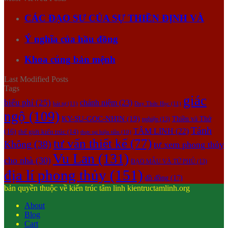
CÁC ĐẠO SƯ CỦA SỰ THIỀN ĐỊNH VÀ
Ý nghĩa của hầu đồng
Khoa cúng bản mệnh
Last Modified Posts
Tags
giác
biểu phí
(25)
chánh niệm
(23)
bát tự
(11)
Duy Thức Học
(11)
ngộ
(109)
KY-SU-GOC-NHIN
(19)
Thiền và Thở
nghiệp
(13)
Tánh
TÂM LINH
(22)
(16)
thế giới kiến trúc
(14)
thực tại hiện tiền
(10)
tư vấn thiết kế
(77)
Không
(38)
tự xem phong thủy
Vu Lan
(131)
cho nhà
(30)
ĐẠO MẪU VÀ TỨ PHỦ
(13)
địa lí phong thủy
(151)
đồ đồng
(17)
bản quyền thuộc về kiến trúc tâm linh kientructamlinh.org
About
Blog
Cart