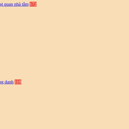
ại quan nhà tắm
172
ng danh
119