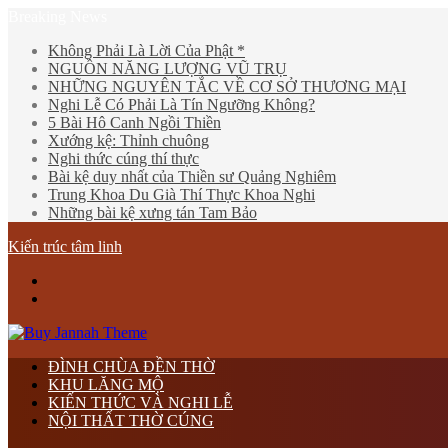
Breaking News
Không Phải Là Lời Của Phật *
NGUỒN NĂNG LƯỢNG VŨ TRỤ
NHỮNG NGUYÊN TẮC VỀ CƠ SỞ THƯƠNG MẠI
Nghi Lễ Có Phải Là Tín Ngưỡng Không?
5 Bài Hô Canh Ngồi Thiền
Xướng kệ: Thỉnh chuông
Nghi thức cúng thí thực
Bài kệ duy nhất của Thiền sư Quảng Nghiêm
Trung Khoa Du Già Thí Thực Khoa Nghi
Những bài kệ xưng tán Tam Bảo
Kiến trúc tâm linh
Menu
tìm
kiếm
ĐÌNH CHÙA ĐỀN THỜ
KHU LĂNG MỘ
KIẾN THỨC VÀ NGHI LỄ
NỘI THẤT THỜ CÚNG