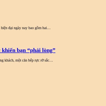
à hiện đại ngày nay bao gồm hai…
 khiến bạn “phải lòng”
òng khách, một căn bếp rực rỡ sắc…