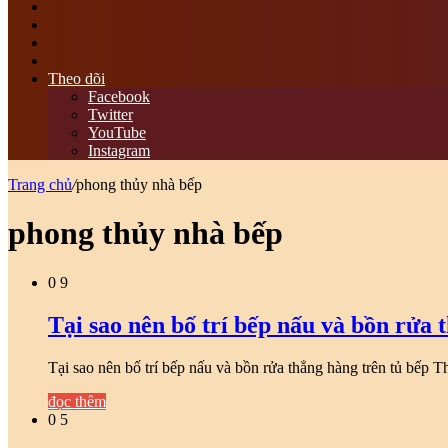
tìm
kiếm
Switch
skin
Sidebar
bài
viết
Theo dõi
ngẫu
Facebook
nhiên
Twitter
YouTube
Instagram
Trang chủ
/
phong thủy nhà bếp
phong thủy nhà bếp
0
9
Tại sao nên bố trí bếp nấu và bồn rửa 
Tại sao nên bố trí bếp nấu và bồn rửa thẳng hàng trên tủ bếp
đọc thêm
0
5