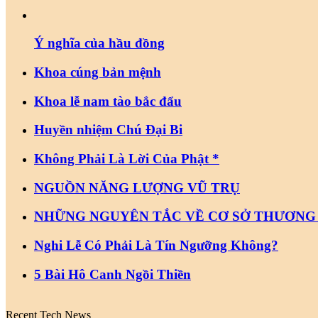
Ý nghĩa của hầu đồng
Khoa cúng bản mệnh
Khoa lễ nam tào bắc đẩu
Huyền nhiệm Chú Đại Bi
Không Phải Là Lời Của Phật *
NGUỒN NĂNG LƯỢNG VŨ TRỤ
NHỮNG NGUYÊN TẮC VỀ CƠ SỞ THƯƠNG
Nghi Lễ Có Phải Là Tín Ngưỡng Không?
5 Bài Hô Canh Ngồi Thiền
Recent Tech News