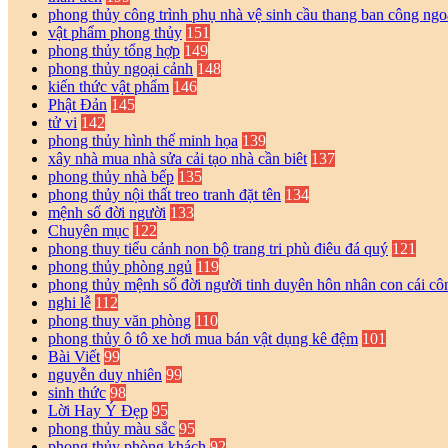
phong thủy công trình phụ nhà vệ sinh cầu thang ban công ngo
vật phẩm phong thủy
151
phong thủy tổng hợp
149
phong thủy ngoại cảnh
148
kiến thức vật phẩm
146
Phật Đản
145
tử vi
142
phong thủy hình thế minh họa
139
xây nhà mua nhà sửa cải tạo nhà cần biêt
137
phong thủy nhà bếp
135
phong thủy nội thất treo tranh đặt tên
134
mệnh số đời người
133
Chuyên mục
122
phong thuy tiểu cảnh non bộ trang tri phù điêu đá quý
121
phong thủy phòng ngủ
119
phong thủy mệnh số đời người tinh duyên hôn nhân con cái cô
nghi lễ
112
phong thuy văn phòng
110
phong thủy ô tô xe hơi mua bán vật dụng kê đệm
101
Bài Viết
99
nguyễn duy nhiên
99
sinh thức
98
Lời Hay Ý Đẹp
95
phong thủy màu sắc
95
phong thủy phòng khách
92