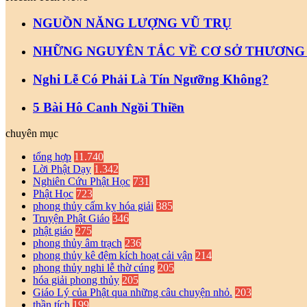
NGUỒN NĂNG LƯỢNG VŨ TRỤ
NHỮNG NGUYÊN TẮC VỀ CƠ SỞ THƯƠNG
Nghi Lễ Có Phải Là Tín Ngưỡng Không?
5 Bài Hô Canh Ngồi Thiền
chuyên mục
tổng hợp
11.740
Lời Phật Dạy
1.342
Nghiên Cứu Phật Học
731
Phật Học
723
phong thủy cấm kỵ hóa giải
385
Truyện Phật Giáo
346
phật giáo
275
phong thủy âm trạch
236
phong thủy kê đệm kích hoạt cải vận
214
phong thủy nghi lễ thờ cúng
205
hóa giải phong thủy
205
Giáo Lý của Phật qua những câu chuyện nhỏ.
203
thần tích
199