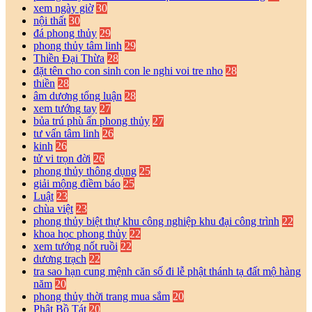
xem ngày giờ
30
nội thất
30
đá phong thủy
29
phong thủy tâm linh
29
Thiền Đại Thừa
28
đặt tên cho con sinh con le nghi voi tre nho
28
thiền
28
âm dương tổng luận
28
xem tướng tay
27
bủa trú phù ấn phong thủy
27
tư vấn tâm linh
26
kinh
26
tử vi trọn đời
26
phong thủy thông dụng
25
giải mộng điềm báo
25
Luật
23
chùa việt
23
phong thủy biệt thự khu công nghiệp khu đại công trình
22
khoa học phong thủy
22
xem tướng nốt ruồi
22
dương trạch
22
tra sao hạn cung mệnh căn số đi lễ phật thánh tạ đất mộ hàng
năm
20
phong thủy thời trang mua sắm
20
Phật Bồ Tát
20