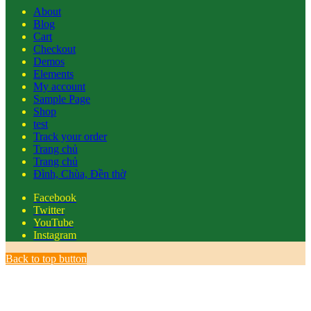
About
Blog
Cart
Checkout
Demos
Elements
My account
Sample Page
Shop
test
Track your order
Trang chủ
Trang chủ
Đình, Chùa, Đền thờ
Facebook
Twitter
YouTube
Instagram
Back to top button