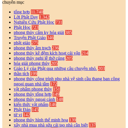
chuyên mục
tổng hợp
11.740
Lời Phật Dạy
1.342
Nghiên Cứu Phật Học
731
Phật Học
723
phong thủy cấm kỵ hóa giải
385
Truyện Phật Giáo
346
phật giáo
275
phong thủy âm trạch
236
phong thủy kê đệm kích hoạt cải vận
214
phong thủy nghi lễ thờ cúng
205
hóa giải phong thủy
205
Giáo Lý của Phật qua những câu chuyện nhỏ.
203
thần tích
199
phong thủy công trình phụ nhà vệ sinh cầu thang ban công
ngoại quan nhà tắm
172
vật phẩm phong thủy
151
phong thủy tổng hợp
149
phong thủy ngoại cảnh
148
kiến thức vật phẩm
146
Phật Đản
145
tử vi
142
phong thủy hình thế minh họa
139
xây nhà mua nhà sửa cải tạo nhà cần biêt
137