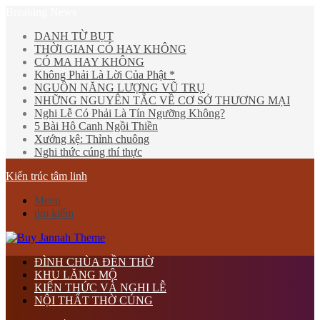
Breaking News
DANH TỪ BỤT
THỜI GIAN CÓ HAY KHÔNG
CÓ MA HAY KHÔNG
Không Phải Là Lời Của Phật *
NGUỒN NĂNG LƯỢNG VŨ TRỤ
NHỮNG NGUYÊN TẮC VỀ CƠ SỞ THƯƠNG MẠI
Nghi Lễ Có Phải Là Tín Ngưỡng Không?
5 Bài Hô Canh Ngồi Thiền
Xướng kệ: Thỉnh chuông
Nghi thức cúng thí thực
Kiến trúc tâm linh
Menu
tìm kiếm
ĐÌNH CHÙA ĐỀN THỜ
KHU LĂNG MỘ
KIẾN THỨC VÀ NGHI LỄ
NỘI THẤT THỜ CÚNG