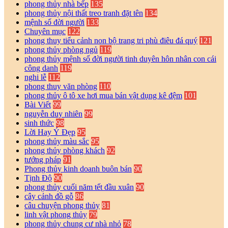
phong thủy nhà bếp
135
phong thủy nội thất treo tranh đặt tên
134
mệnh số đời người
133
Chuyên mục
122
phong thuy tiểu cảnh non bộ trang tri phù điêu đá quý
121
phong thủy phòng ngủ
119
phong thủy mệnh số đời người tinh duyên hôn nhân con cái
công danh
119
nghi lễ
112
phong thuy văn phòng
110
phong thủy ô tô xe hơi mua bán vật dụng kê đệm
101
Bài Viết
99
nguyễn duy nhiên
99
sinh thức
98
Lời Hay Ý Đẹp
95
phong thủy màu sắc
95
phong thủy phòng khách
92
tướng pháp
91
Phong thủy kinh doanh buôn bán
90
Tịnh Độ
90
phong thủy cuối năm tết đầu xuân
90
cây cảnh đồ gỗ
86
câu chuyện phong thủy
81
linh vật phong thủy
79
phong thủy chung cư nhà nhỏ
78