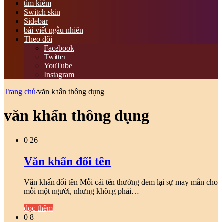
tìm kiếm
Switch skin
Sidebar
bài viết ngẫu nhiên
Theo dõi
Facebook
Twitter
YouTube
Instagram
Trang chủ
/
văn khấn thông dụng
văn khấn thông dụng
0
26
Văn khấn đổi tên
Văn khấn đổi tên Mỗi cái tên thường đem lại sự may mắn cho
mỗi một người, nhưng không phải…
đọc thêm
0
8