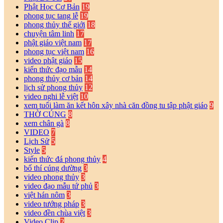
Phật Học Cơ Bản
19
phong tục tang lễ
19
phong thủy thế giới
18
chuyện tâm linh
17
phật giáo việt nam
17
phong tục việt nam
16
video phật giáo
15
kiến thức đạo mẫu
14
phong thủy cơ bản
14
lịch sử phong thủy
12
video nghi lễ việt
10
xem tuổi làm ăn kết hôn xây nhà căn đồng tu tập phật giáo
9
THỜ CÚNG
8
xem chân gà
8
VIDEO
7
Lịch Sử
5
Style
5
kiến thức đá phong thủy
4
bố thí cúng dường
3
video phong thủy
3
video đạo mẫu tứ phủ
3
việt hán nôm
3
video tướng pháp
3
video đền chùa việt
3
Video Clip
2