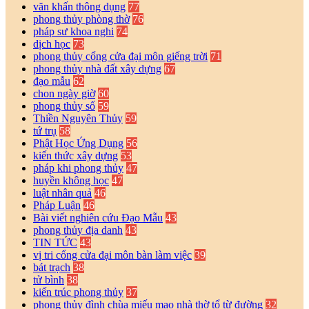
văn khấn thông dụng
77
phong thủy phòng thờ
76
pháp sư khoa nghi
74
dịch học
73
phong thủy cổng cửa đại môn giếng trời
71
phong thủy nhà đất xây dựng
67
đạo mẫu
62
chon ngày giờ
60
phong thủy số
59
Thiền Nguyên Thủy
59
tứ trụ
58
Phật Học Ứng Dụng
56
kiến thức xây dựng
53
pháp khi phong thủy
47
huyền không học
47
luật nhân quả
46
Pháp Luận
46
Bài viết nghiên cứu Đạo Mẫu
43
phong thủy địa danh
43
TIN TỨC
43
vị tri cổng cửa đại môn bàn làm việc
39
bát trạch
38
tử bình
38
kiến trúc phong thủy
37
phong thủy đình chùa miếu mạo nhà thờ tổ từ đường
32