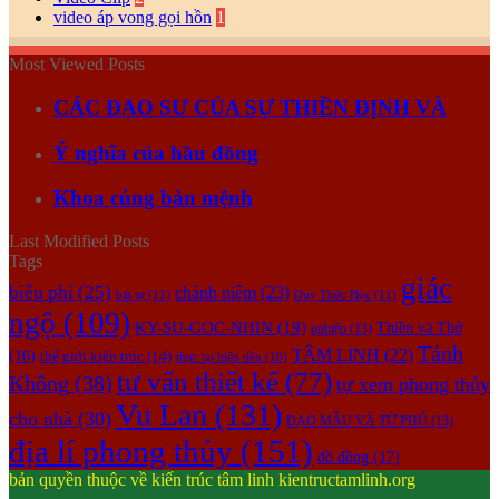
video áp vong gọi hồn
1
Most Viewed Posts
CÁC ĐẠO SƯ CỦA SỰ THIỀN ĐỊNH VÀ
Ý nghĩa của hầu đồng
Khoa cúng bản mệnh
Last Modified Posts
Tags
giác
biểu phí
(25)
chánh niệm
(23)
bát tự
(11)
Duy Thức Học
(11)
ngộ
(109)
KY-SU-GOC-NHIN
(19)
Thiền và Thở
nghiệp
(13)
Tánh
TÂM LINH
(22)
(16)
thế giới kiến trúc
(14)
thực tại hiện tiền
(10)
tư vấn thiết kế
(77)
Không
(38)
tự xem phong thủy
Vu Lan
(131)
cho nhà
(30)
ĐẠO MẪU VÀ TỨ PHỦ
(13)
địa lí phong thủy
(151)
đồ đồng
(17)
bản quyền thuộc về kiến trúc tâm linh kientructamlinh.org