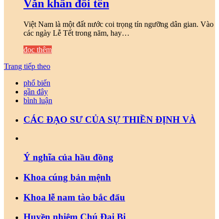
Văn khấn đổi tên
Việt Nam là một đất nước coi trọng tín ngưỡng dân gian. Vào
các ngày Lễ Tết trong năm, hay…
đọc thêm
Trang tiếp theo
phổ biến
gần đây
bình luận
CÁC ĐẠO SƯ CỦA SỰ THIỀN ĐỊNH VÀ
Ý nghĩa của hầu đồng
Khoa cúng bản mệnh
Khoa lễ nam tào bắc đẩu
Huyền nhiệm Chú Đại Bi