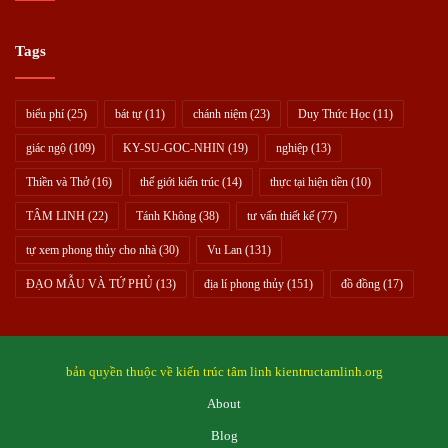
Tags
biểu phí
(25)
bát tự
(11)
chánh niệm
(23)
Duy Thức Học
(11)
giác ngộ
(109)
KY-SU-GOC-NHIN
(19)
nghiệp
(13)
Thiền và Thở
(16)
thế giới kiến trúc
(14)
thực tại hiện tiền
(10)
TÂM LINH
(22)
Tánh Không
(38)
tư vấn thiết kế
(77)
tự xem phong thủy cho nhà
(30)
Vu Lan
(131)
ĐẠO MẪU VÀ TỨ PHỦ
(13)
địa lí phong thủy
(151)
đồ đồng
(17)
bản quyền thuộc về kiến trúc tâm linh kientructamlinh.org
About
Blog