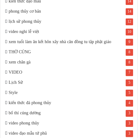
kiến thức đạo mẫu
14
phong thủy cơ bản
14
lịch sử phong thủy
12
video nghi lễ việt
10
xem tuổi làm ăn kết hôn xây nhà căn đồng tu tập phật giáo
9
THỜ CÚNG
8
xem chân gà
8
VIDEO
7
Lịch Sử
5
Style
5
kiến thức đá phong thủy
4
bố thí cúng dường
3
video phong thủy
3
video đạo mẫu tứ phủ
3