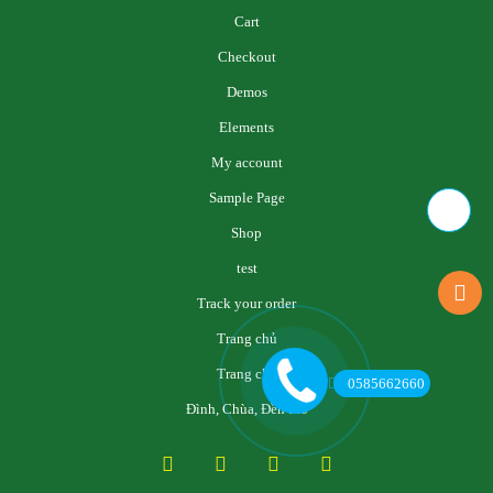
Cart
Checkout
Demos
Elements
My account
Sample Page
Shop
test
Track your order
Trang chủ
Trang chủ
0585662660
Đình, Chùa, Đền thờ
Facebook
Twitter
YouTube
Instagram