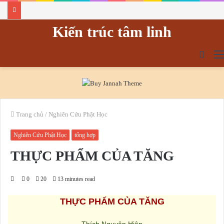
Kiến trúc tâm linh
tìm
kiếm
Trang chủ
/
Nghiên Cứu Phật Học
Nghiên Cứu Phật Học
tổng hợp
THỰC PHẨM CỦA TĂNG
0
20
13 minutes read
THỰC PHẨM CỦA TĂNG
Thích Nguyên Hiệp