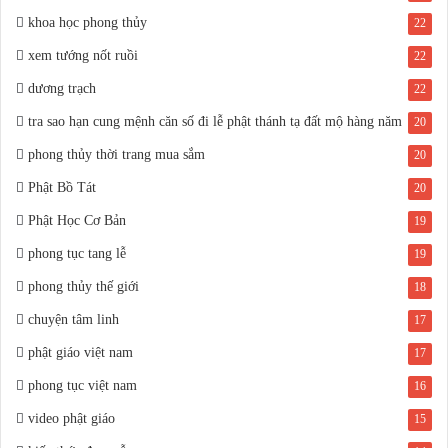
khoa học phong thủy
22
xem tướng nốt ruồi
22
dương trạch
22
tra sao hạn cung mệnh căn số đi lễ phật thánh tạ đất mộ hàng năm
20
phong thủy thời trang mua sắm
20
Phật Bồ Tát
20
Phật Học Cơ Bản
19
phong tục tang lễ
19
phong thủy thế giới
18
chuyện tâm linh
17
phật giáo việt nam
17
phong tục việt nam
16
video phật giáo
15