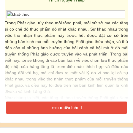
Trong Phật giáo, tùy theo mỗi tông phái, mỗi xứ sở mà các tăng
sĩ có chế độ thực phẩm độ nhật khác nhau. Sự khác nhau trong
việc thọ nhận thực phẩm này trước hết được đặt cơ sở trên
những bản kinh mà mỗi truyền thống Phật giáo thừa nhận, và thứ
đến còn vì những ảnh hưởng của bối cảnh xã hội mà ở đó mỗi
truyền thống Phật giáo được truyền vào và phát triển. Trong bài
viết này, tôi sẽ không đi vào bàn luận về việc chọn lựa thực phẩm
độ nhật của hàng tăng lữ, xem điều nào thích hợp và điều nào
không đối với họ, mà chỉ đưa ra một vài lý do vì sao lại có sự
khác nhau trong việc thọ nhận thực phẩm của mỗi truyền thống
Phật giáo, và điều này tôi dựa trên hai bản kinh liên quan là kinh
Jīvaka và kinh Lăng Già.
Như chúng ta biết, các tăng sĩ theo truyền thống Phật giáo Nam
tông phần lớn không theo chế độ ăn chay (trong ý nghĩa ăn chay
xem nhiều hơn
là chỉ ăn các loại thực vật; vì có nhiều quan niệm ăn chay khác
nhau). Đối với các Phật tử theo truyền thống Bắc tông (không
phải tất cả) điều này có thể là lạ lẫm, nhưng ở những nước nơi
Phật giáo Theravada thịnh hành thì hàng Phật tử không có gì