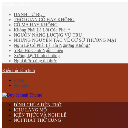
Breaking News
DANH TỪ BỤT
THỜI GIAN CÓ HAY KHÔNG
CÓ MA HAY KHÔNG
Không Phải Là Lời Của Phật *
NGUỒN NĂNG LƯỢNG VŨ TRỤ
NHỮNG NGUYÊN TẮC VỀ CƠ SỞ THƯƠNG MẠI
Nghi Lễ Có Phải Là Tín Ngưỡng Không?
5 Bài Hô Canh Ngồi Thiền
Xướng kệ: Thỉnh chuông
Nghi thức cúng thí thực
Kiến trúc tâm linh
Menu
tìm kiếm
ĐÌNH CHÙA ĐỀN THỜ
KHU LĂNG MỘ
KIẾN THỨC VÀ NGHI LỄ
NỘI THẤT THỜ CÚNG