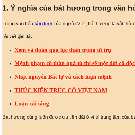
1. Ý nghĩa của bát hương trong văn h
Trong văn hóa
tâm linh
của người Việt, bát hương là vật thờ c
bài viết gần đây
Xem và đoán qua lục thân trong tứ trụ
Mệnh phạm cô thần quả tú thì sẽ một đời cô độc
Nhật nguyên Bát tự và cách luận mệnh
THỨC KIẾN TRÚC CỔ VIỆT NAM
Luận cải táng
Bát hương cũng luôn được ưu tiên đặt ở vị trí trung tâm của bà