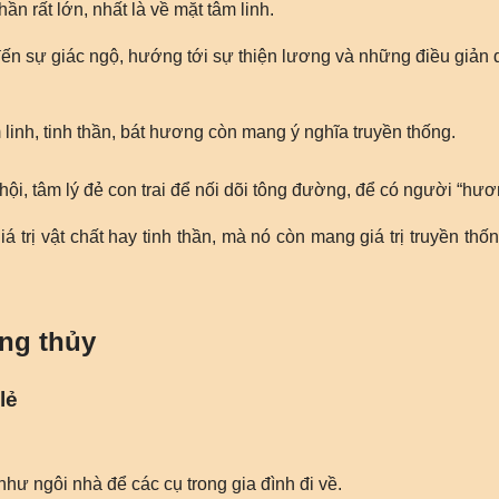
ần rất lớn, nhất là về mặt tâm linh.
 sự giác ngộ, hướng tới sự thiện lương và những điều giản dị,
linh, tinh thần, bát hương còn mang ý nghĩa truyền thống.
ội, tâm lý đẻ con trai để nối dõi tông đường, để có người “hươ
 trị vật chất hay tinh thần, mà nó còn mang giá trị truyền thốn
ong thủy
lẻ
hư ngôi nhà để các cụ trong gia đình đi về.