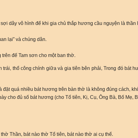
sợi dây vô hình để khi gia chủ thắp hương cầu nguyện là thần l
an lại” và chúng dân.
 trên đế Tam sơn cho một ban thờ.
 trái, thổ công chính giữa và gia tiên bên phải, Trong đó bát hư
 đặt quá nhiều bát hương trên bàn thờ là không đúng cách, kh
ể bày cho đủ số bát hương (cho Tổ tiên, Kị, Cụ, Ông Bà, Bố Mẹ
ờ Thần, bát nào thờ Tổ tiên, bát nào thờ ai cụ thể.