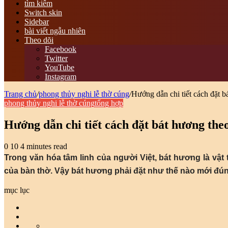
tìm kiếm
Switch skin
Sidebar
bài viết ngẫu nhiên
Theo dõi
Facebook
Twitter
YouTube
Instagram
Trang chủ
/
phong thủy nghi lễ thờ cúng
/
Hướng dẫn chi tiết cách đặt b
phong thủy nghi lễ thờ cúng
tổng hợp
Hướng dẫn chi tiết cách đặt bát hương the
0
10
4 minutes read
Trong văn hóa tâm linh của người Việt, bát hương là vật 
của bàn thờ. Vậy bát hương phải đặt như thế nào mới đú
mục lục