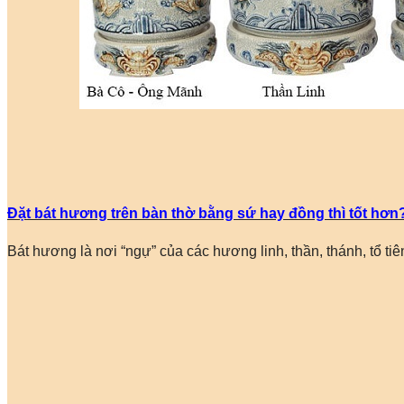
Đặt bát hương trên bàn thờ bằng sứ hay đồng thì tốt hơn
Bát hương là nơi “ngự” của các hương linh, thần, thánh, tổ tiê