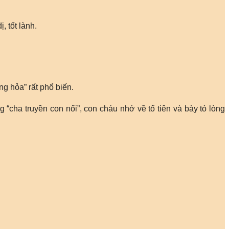
 tốt lành.
ng hỏa” rất phổ biến.
g “cha truyền con nối”, con cháu nhớ về tổ tiên và bày tỏ lòng