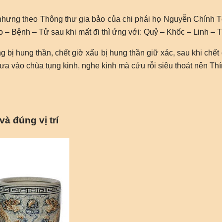
 nhưng theo Thông thư gia bảo của chi phái họ Nguyễn Chính T
ão – Bệnh – Tử sau khi mất đi thì ứng với: Quỷ – Khốc – Linh – T
hông bị hung thần, chết giờ xấu bị hung thần giữ xác, sau khi ch
đưa vào chùa tụng kinh, nghe kinh mà cứu rỗi siêu thoát nên T
à đúng vị trí