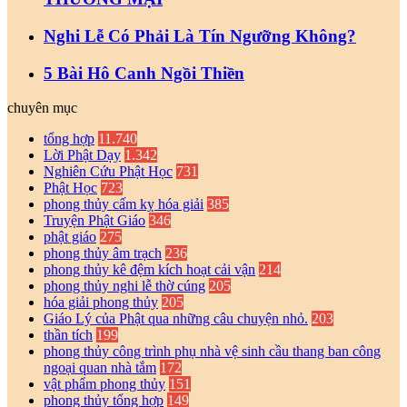
Nghi Lễ Có Phải Là Tín Ngưỡng Không?
5 Bài Hô Canh Ngồi Thiền
chuyên mục
tổng hợp
11.740
Lời Phật Dạy
1.342
Nghiên Cứu Phật Học
731
Phật Học
723
phong thủy cấm kỵ hóa giải
385
Truyện Phật Giáo
346
phật giáo
275
phong thủy âm trạch
236
phong thủy kê đệm kích hoạt cải vận
214
phong thủy nghi lễ thờ cúng
205
hóa giải phong thủy
205
Giáo Lý của Phật qua những câu chuyện nhỏ.
203
thần tích
199
phong thủy công trình phụ nhà vệ sinh cầu thang ban công
ngoại quan nhà tắm
172
vật phẩm phong thủy
151
phong thủy tổng hợp
149