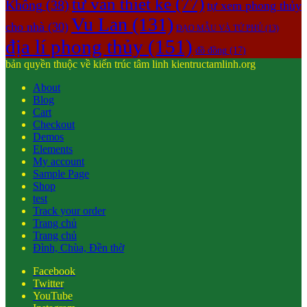
tư vấn thiết kế
(77)
Không
(38)
tự xem phong thủy
Vu Lan
(131)
cho nhà
(30)
ĐẠO MẪU VÀ TỨ PHỦ
(13)
địa lí phong thủy
(151)
đồ đồng
(17)
bản quyền thuộc về kiến trúc tâm linh kientructamlinh.org
About
Blog
Cart
Checkout
Demos
Elements
My account
Sample Page
Shop
test
Track your order
Trang chủ
Trang chủ
Đình, Chùa, Đền thờ
Facebook
Twitter
YouTube