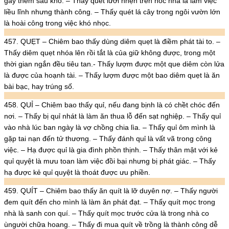
gây thêm sầu khổ. – Thấy quét lưới nhện trên nóc nhà là làm việc
liều lĩnh nhưng thành công. – Thấy quét lá cây trong ngôi vườn lớn
là hoài công trong việc khó nhọc.
457. QUẸT – Chiêm bao thấy dùng diêm quẹt là điềm phát tài to. –
Thấy diêm quẹt nhóa lên rồi tắt là của giữ không được, trong một
thời gian ngắn đều tiêu tan.- Thấy lượm được một que diêm còn lửa
là được của hoạnh tài. – Thấy lượm được một bao diêm quẹt là ăn
bài bạc, hay trúng số.
458. QUỈ – Chiêm bao thấy quỉ, nếu đang bịnh là có chềt chóc đến
nơi. – Thấy bị quỉ nhát là làm ăn thua lỗ đến sạt nghiệp. – Thấy quỉ
vào nhà lúc ban ngày là vợ chồng chia lìa. – Thấy quỉ ôm mình là
gặp tai nạn đến tử thương. – Thấy đánh quỉ là vất vã trong công
việc. – Hạ được quỉ là gia đình phồn thịnh. – Thấy thân mật với kẻ
quỉ quyệt là mưu toan làm việc đồi bại nhưng bị phát giác. – Thấy
hạ được kẻ quỉ quyệt là thoát được ưu phiền.
459. QUÍT – Chiêm bao thấy ăn quít là lỡ duyên nợ. – Thấy người
đem quít đến cho mình là làm ăn phát đạt. – Thấy quít mọc trong
nhà là sanh con quí. – Thấy quít mọc trước cửa là trong nhà co
ùngười chữa hoang. – Thấy đi mua quít về trồng là thành công dễ