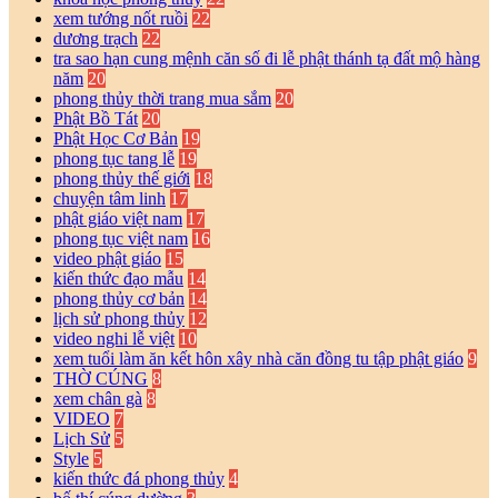
xem tướng nốt ruồi
22
dương trạch
22
tra sao hạn cung mệnh căn số đi lễ phật thánh tạ đất mộ hàng
năm
20
phong thủy thời trang mua sắm
20
Phật Bồ Tát
20
Phật Học Cơ Bản
19
phong tục tang lễ
19
phong thủy thế giới
18
chuyện tâm linh
17
phật giáo việt nam
17
phong tục việt nam
16
video phật giáo
15
kiến thức đạo mẫu
14
phong thủy cơ bản
14
lịch sử phong thủy
12
video nghi lễ việt
10
xem tuổi làm ăn kết hôn xây nhà căn đồng tu tập phật giáo
9
THỜ CÚNG
8
xem chân gà
8
VIDEO
7
Lịch Sử
5
Style
5
kiến thức đá phong thủy
4