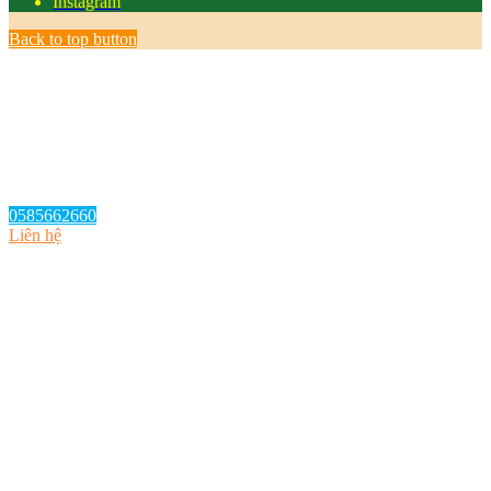
Instagram
Back to top button
0585662660
Liên hệ