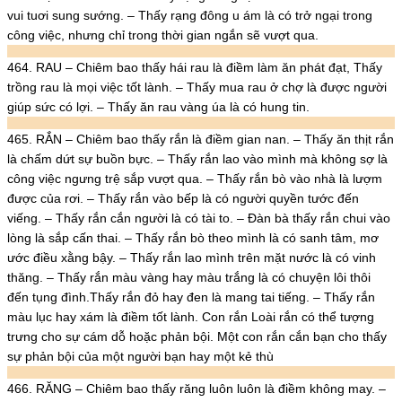
vui tuơi sung sướng. – Thấy rạng đông u ám là có trở ngại trong
công việc, nhưng chỉ trong thời gian ngắn sẽ vượt qua.
464. RAU – Chiêm bao thấy hái rau là điềm làm ăn phát đạt, Thấy
trồng rau là mọi việc tốt lành. – Thấy mua rau ở chợ là được người
giúp sức có lợi. – Thấy ăn rau vàng úa là có hung tin.
465. RẮN – Chiêm bao thấy rắn là điềm gian nan. – Thấy ăn thịt rắn
là chấm dứt sự buồn bực. – Thấy rắn lao vào mình mà không sợ là
công việc ngưng trệ sắp vượt qua. – Thấy rắn bò vào nhà là lượm
được của rơi. – Thấy rắn vào bếp là có người quyền tước đến
viếng. – Thấy rắn cắn người là có tài to. – Đàn bà thấy rắn chui vào
lòng là sắp cấn thai. – Thấy rắn bò theo mình là có sanh tâm, mơ
ước điều xằng bậy. – Thấy rắn lao mình trên mặt nước là có vinh
thăng. – Thấy rắn màu vàng hay màu trắng là có chuyện lôi thôi
đến tụng đình.Thấy rắn đỏ hay đen là mang tai tiếng. – Thấy rắn
màu lục hay xám là điềm tốt lành. Con rắn Loài rắn có thể tượng
trưng cho sự cám dỗ hoặc phản bội. Một con rắn cắn bạn cho thấy
sự phản bội của một người bạn hay một kẻ thù
466. RĂNG – Chiêm bao thấy răng luôn luôn là điềm không may. –