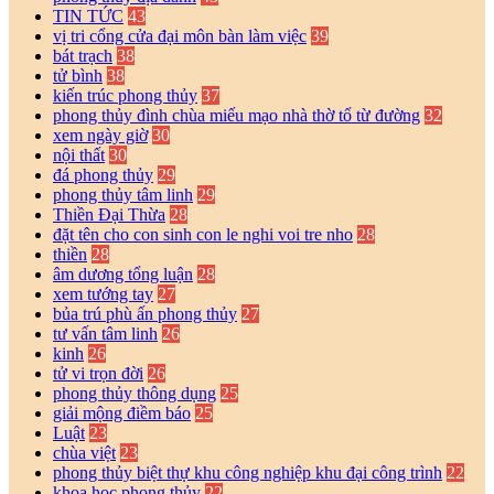
TIN TỨC
43
vị tri cổng cửa đại môn bàn làm việc
39
bát trạch
38
tử bình
38
kiến trúc phong thủy
37
phong thủy đình chùa miếu mạo nhà thờ tổ từ đường
32
xem ngày giờ
30
nội thất
30
đá phong thủy
29
phong thủy tâm linh
29
Thiền Đại Thừa
28
đặt tên cho con sinh con le nghi voi tre nho
28
thiền
28
âm dương tổng luận
28
xem tướng tay
27
bủa trú phù ấn phong thủy
27
tư vấn tâm linh
26
kinh
26
tử vi trọn đời
26
phong thủy thông dụng
25
giải mộng điềm báo
25
Luật
23
chùa việt
23
phong thủy biệt thự khu công nghiệp khu đại công trình
22
khoa học phong thủy
22