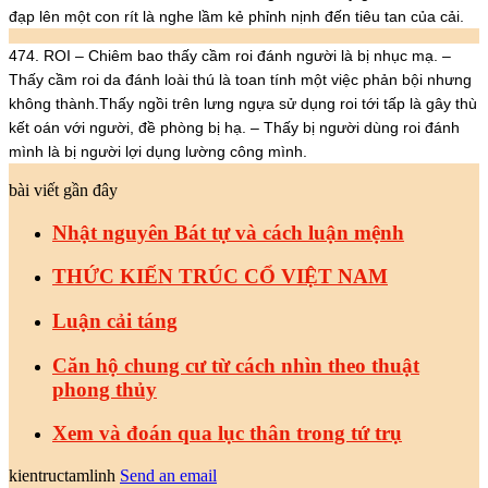
đạp lên một con rít là nghe lầm kẻ phỉnh nịnh đến tiêu tan của cải.
474. ROI – Chiêm bao thấy cầm roi đánh người là bị nhục mạ. –
Thấy cầm roi da đánh loài thú là toan tính một việc phản bội nhưng
không thành.Thấy ngồi trên lưng ngựa sử dụng roi tới tấp là gây thù
kết oán với người, đề phòng bị hạ. – Thấy bị người dùng roi đánh
mình là bị người lợi dụng lường công mình.
bài viết gần đây
Nhật nguyên Bát tự và cách luận mệnh
THỨC KIẾN TRÚC CỔ VIỆT NAM
Luận cải táng
Căn hộ chung cư từ cách nhìn theo thuật
phong thủy
Xem và đoán qua lục thân trong tứ trụ
kientructamlinh
Send an email