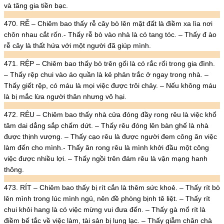
và tăng gia tiền bạc.
470. RỄ – Chiêm bao thấy rễ cây bò lên mặt đất là điềm xa lìa nơi
chôn nhau cắt rốn.- Thấy rễ bò vào nhà là có tang tóc. – Thấy đ ào
rễ cây là thất hứa với một người đã giúp mình.
471. RỆP – Chiêm bao thấy bò trên gối là có rắc rối trong gia đình.
– Thấy rệp chui vào áo quần là kẻ phản trắc ở ngay trong nhà. –
Thấy giết rệp, có máu là mọi việc được trôi chảy. – Nếu không máu
là bị mắc lừa người thân nhưng vô hại.
472. RÊU – Chiêm bao thấy nhà cửa đóng đầy rong rêu là việc khổ
tâm dai dẳng sắp chấm dứt. – Thấy rêu đóng lên bàn ghế là nhà
được thịnh vượng. – Thấy cạo rêu là được người đem công ăn việc
làm đến cho mình.- Thấy ăn rong rêu là mình khởi đầu một công
việc được nhiều lợi. – Thấy ngồi trên đám rêu là vận mạng hanh
thông.
473. RÍT – Chiêm bao thấy bị rít cắn là thêm sức khoẻ. – Thấy rít bò
lên mình trong lúc mình ngủ, nên đề phòng bịnh tê liệt. – Thấy rít
chui khỏi hang là có việc mừng vui đưa đến. – Thấy gà mổ rít là
điềm bế tắc về việc làm, tài sản bị lung lạc. – Thấy giẫm chân chà