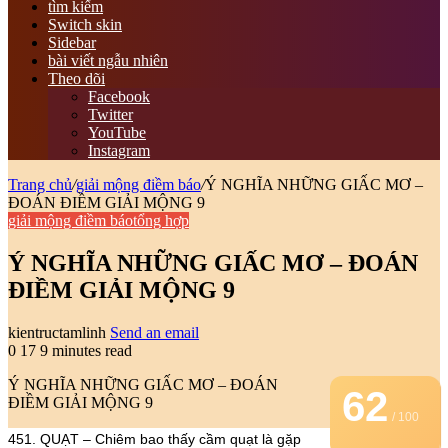
tìm kiếm
Switch skin
Sidebar
bài viết ngẫu nhiên
Theo dõi
Facebook
Twitter
YouTube
Instagram
Trang chủ
/
giải mộng điềm báo
/
Ý NGHĨA NHỮNG GIẤC MƠ –
ĐOÁN ĐIỀM GIẢI MỘNG 9
giải mộng điềm báo
tổng hợp
Ý NGHĨA NHỮNG GIẤC MƠ – ĐOÁN
ĐIỀM GIẢI MỘNG 9
kientructamlinh
Send an email
0
17
9 minutes read
Ý NGHĨA NHỮNG GIẤC MƠ – ĐOÁN
62
ĐIỀM GIẢI MỘNG 9
/ 100
451. QUẠT – Chiêm bao thấy cầm quạt là gặp