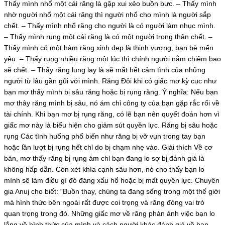
Thấy mình nhổ một cái răng là gặp xui xẻo buồn bực. – Thấy mình
nhờ người nhổ một cái răng thì người nhổ cho mình là người sắp
chết. – Thấy mình nhổ răng cho người là có người làm nhục mình.
– Thấy mình rụng một cái răng là có một người trong thân chết. –
Thấy mình có một hàm răng xinh đẹp là thịnh vượng, bạn bè mến
yêu. – Thấy rụng nhiều răng một lúc thì chính người nằm chiêm bao
sẽ chết. – Thấy răng lung lay là sẽ mất hết cảm tình của những
người từ lâu gần gũi với mình. Răng Đôi khi có giấc mơ kỳ cục như
bạn mơ thấy mình bị sâu răng hoặc bị rụng răng. Ý nghĩa: Nếu bạn
mơ thây răng mình bị sâu, nó ám chỉ công ty của bạn gặp rắc rối về
tài chính. Khi bạn mơ bị rụng răng, có lẽ bạn nên quyết đoán hơn vì
giấc mơ này là biểu hiện cho giảm sút quyền lực. Răng bị sâu hoặc
rụng Các tình huống phổ biến như răng bị vỡ vụn trong tay bạn
hoặc lần lượt bị rụng hết chỉ do bị chạm nhẹ vào. Giải thích Về cơ
bản, mơ thấy răng bị rụng ám chỉ bạn đang lo sợ bị đánh giá là
không hấp dẫn. Còn xét khía cạnh sâu hơn, nó cho thấy bạn lo
mình sẽ làm điều gì đó đáng xấu hổ hoặc bị mất quyền lực. Chuyên
gia Anuj cho biết: “Buồn thay, chúng ta đang sống trong một thế giới
mà hình thức bên ngoài rất được coi trọng và răng đóng vai trò
quan trọng trong đó. Những giấc mơ về răng phản ánh việc bạn lo
lắng về hình thức của mình và cách người khác đánh giá về bạn.