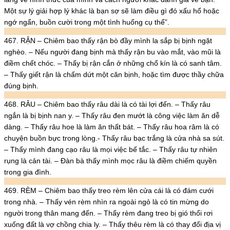
Một sự lý giải hợp lý khác là bạn sợ sẽ làm điều gì đó xấu hổ hoặc
ngớ ngẩn, buồn cười trong một tình huống cụ thể”.
467. RẬN – Chiêm bao thấy rận bò đầy mình la sắp bị bịnh ngặt
nghèo. – Nếu người đang bịnh mà thấy rận bu vào mắt, vào mũi là
điềm chết chóc. – Thấy bị rận cắn ở những chổ kín là có sanh tâm.
– Thấy giết rận là chấm dứt một căn bịnh, hoặc tìm được thầy chữa
đúng bịnh.
468. RÂU – Chiêm bao thấy râu dài là có tài lợi đến. – Thấy râu
ngắn là bị bịnh nan y. – Thấy râu đen mướt là công việc làm ăn dễ
dàng. – Thấy râu hoe là làm ăn thất bát. – Thấy râu hoa râm là có
chuyện buồn bực trong lòng.- Thấy râu bạc trắng là cửa nhà sa sút.
– Thấy mình đang cạo râu là mọi việc bế tắc. – Thấy râu tự nhiên
rụng là cản tài. – Đàn bà thấy mình mọc râu là điềm chiếm quyền
trong gia đình.
469. RÈM – Chiêm bao thấy treo rèm lên cửa cái là có đám cưới
trong nhà. – Thấy vén rèm nhìn ra ngoài ngỏ là có tin mừng do
người trong thân mang đến. – Thấy rèm đang treo bị gió thổi rơi
xuống đất là vợ chồng chia ly. – Thấy thêu rèm là có thay đổi địa vị