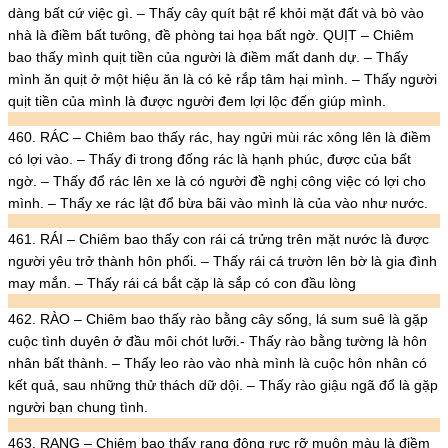
dàng bất cứ việc gì. – Thấy cây quít bật rể khỏi mặt đất và bò vào
nhà là điềm bất tưông, đề phòng tai họa bất ngờ. QUỊT – Chiêm
bao thấy mình quịt tiền của người là điềm mất danh dự. – Thấy
mình ăn quịt ở một hiệu ăn là có kẻ rắp tâm hại mình. – Thấy người
quịt tiền của mình là được người đem lợi lộc đến giúp mình.
460. RÁC – Chiêm bao thấy rác, hay ngửi mùi rác xông lên là điềm
có lợi vào. – Thấy đi trong đống rác là hạnh phúc, được của bất
ngờ. – Thấy đổ rác lên xe là có người đề nghị công việc có lợi cho
mình. – Thấy xe rác lật đổ bừa bãi vào mình là của vào như nước.
461. RÁI – Chiêm bao thấy con rái cá trửng trên mặt nước là được
người yêu trở thành hôn phối. – Thấy rái cá trườn lên bờ là gia đình
may mắn. – Thấy rái cá bắt cặp là sắp có con đầu lòng
462. RÀO – Chiêm bao thấy rào bằng cây sống, lá sum suê là gặp
cuộc tình duyên ở đầu môi chót lưỡi.- Thấy rào bằng tường là hôn
nhân bất thành. – Thấy leo rào vào nhà mình là cuộc hôn nhân có
kết quả, sau những thử thách dữ dội. – Thấy rào giậu ngã đổ là gặp
người bạn chung tình.
463. RẠNG – Chiêm bao thấy rạng đông rực rỡ muôn màu là điềm