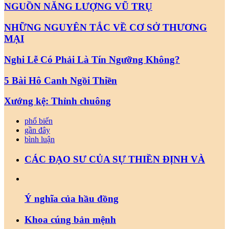
NGUỒN NĂNG LƯỢNG VŨ TRỤ
NHỮNG NGUYÊN TẮC VỀ CƠ SỞ THƯƠNG
MẠI
Nghi Lễ Có Phải Là Tín Ngưỡng Không?
5 Bài Hô Canh Ngồi Thiền
Xướng kệ: Thỉnh chuông
phổ biến
gần đây
bình luận
CÁC ĐẠO SƯ CỦA SỰ THIỀN ĐỊNH VÀ
Ý nghĩa của hầu đồng
Khoa cúng bản mệnh