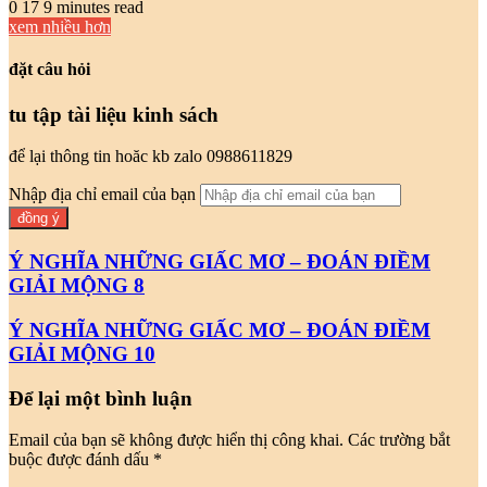
0
17
9 minutes read
xem nhiều hơn
đặt câu hỏi
tu tập tài liệu kinh sách
để lại thông tin hoăc kb zalo 0988611829
Nhập địa chỉ email của bạn
Ý NGHĨA NHỮNG GIẤC MƠ – ĐOÁN ĐIỀM
GIẢI MỘNG 8
Ý NGHĨA NHỮNG GIẤC MƠ – ĐOÁN ĐIỀM
GIẢI MỘNG 10
Để lại một bình luận
Email của bạn sẽ không được hiển thị công khai.
Các trường bắt
buộc được đánh dấu
*