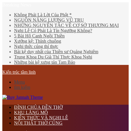
Breaking News
Không Phải Là Lời Của Phật *
NGUỒN NĂNG LƯỢNG VŨ TRỤ
NHỮNG NGUYÊN TẮC VỀ CƠ SỞ THƯƠNG MẠI
Nghi Lễ Có Phải Là Tín Ngưỡng Không?
5 Bài Hô Canh Ngồi Thiền
Xướng kệ: Thỉnh chuông
Nghi thức cúng thí thực
Bài kệ duy nhất của Thiền sư Quảng Nghiêm
Trung Khoa Du Già Thí Thực Khoa Nghi
Những bài kệ xưng tán Tam Bảo
Kiến trúc tâm linh
Menu
tìm kiếm
ĐÌNH CHÙA ĐỀN THỜ
KHU LĂNG MỘ
KIẾN THỨC VÀ NGHI LỄ
NỘI THẤT THỜ CÚNG