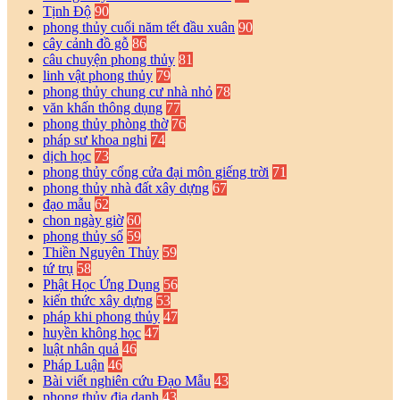
Tịnh Độ
90
phong thủy cuối năm tết đầu xuân
90
cây cảnh đồ gỗ
86
câu chuyện phong thủy
81
linh vật phong thủy
79
phong thủy chung cư nhà nhỏ
78
văn khấn thông dụng
77
phong thủy phòng thờ
76
pháp sư khoa nghi
74
dịch học
73
phong thủy cổng cửa đại môn giếng trời
71
phong thủy nhà đất xây dựng
67
đạo mẫu
62
chon ngày giờ
60
phong thủy số
59
Thiền Nguyên Thủy
59
tứ trụ
58
Phật Học Ứng Dụng
56
kiến thức xây dựng
53
pháp khi phong thủy
47
huyền không học
47
luật nhân quả
46
Pháp Luận
46
Bài viết nghiên cứu Đạo Mẫu
43
phong thủy địa danh
43