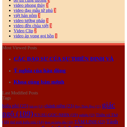
bố thí cúng dường
3
video phong thủy
3
video đạo mẫu tứ phủ
3
việt hán nôm
3
video tướng pháp
3
video đền chùa việt
3
Video Clip
2
video áp vong gọi hồn
1
Most Viewed Posts
CÁC ĐẠO SƯ CỦA SỰ THIỀN ĐỊNH VÀ
Ý nghĩa của hầu đồng
Khoa cúng bản mệnh
Last Modified Posts
Tags
giác
biểu phí
(25)
chánh niệm
(23)
bát tự
(11)
Duy Thức Học
(11)
ngộ
(109)
KY-SU-GOC-NHIN
(19)
Thiền và Thở
nghiệp
(13)
Tánh
TÂM LINH
(22)
(16)
thế giới kiến trúc
(14)
thực tại hiện tiền
(10)