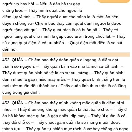
người vợ hay hỏi. – Nếu là đàn bà thì gặp
chồng lười. – Thấy mình quạt cho người là
điềm lụy vì tình. – Thấy người quạt cho mình là lở một lần nên
duyên chồng vợ- Chiêm bao thấy cầm quạt đánh người là được
người tặng vật quí. – Thấy quạt rách là có buồn bã. – Thấy có
người tặng quạt cho mình là gặp cuộc ái ân trong chốc lát. – Thấy
sử dụng quạt điện là có ưu phiền. – Quạt điện mất điện là sa sút
đến nơi.
452. QUÂN – Chiêm bao thấy đoàn quân đi ngang là điềm đạt
thành sở nguyện. – Thấy quân binh vào nhà là mọi sự tốt lành. –
Thấy được quân binh hộ vệ là có sự vui mừng. – Thấy quân binh
đánh nhau là gặp nhiều may mắn. – Thấy quân binh thắng trận là
mọi ước muốn đều thành tựu.- Thấy quân lính thua trận là có lũng
cũng trong gia đình.
453. QUẦN – Chiêm bao thấy mình không mặc quần là điềm bị sỉ
nhục. – Thấy đ àn ông không mặc quần là thất bại ê chề. – Thấy đ
àn bà không mặc quần là gặp nhiều dịp may. – Thấy ủi quần là có
thay đổi chỗ ở. – Thấy chuột gậm quần là sự mong muốn được
thành tựu. – Thấy quần tự nhiên mục rách là vợ hay chồng có ngoại