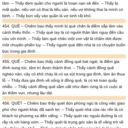
tâm. – Thấy đem quần cho người là hoạn nạn sẽ đến. – Thấy bị
mất quần, nếu vợï có thai là tiểu sản, nếu vợ không thai là mình có
bịnh. – Thấy bùn vấy vào quần là vợ sinh rất khó.
454. QUÈ – Chiêm bao thấy mình bị què chân là điềm sắp lâm vào
cảnh thiếu thốn. – Thấy què tay là có người thân lâm nguy đến cầu
cứu với mình. – Thấy làm què chân một con vật là chấm dứt được
một chuyện phiền lụy. – Thấy người què đến nhà là có chuyện buồn
bực trong gia đình .
455. QUÊ – Chiêm bao thấy cảnh đồng quê bát ngát, là điềm gia
đình sung túc, tâm trí được thảnh thơi. – Thấy cảnh đồng quê
nghèo nàn, cây cỏ khô cháy là có sa sút trong gia đình, làm ăn thua
lỗ. – Thấy đưa gia đình về sống ở đồng quê, là có kẻ toan quấy
nhiễu. – Thấy cảnh đồng quê sầm uất như đám rừng là có cuộc ái
ân thầm vụn, nhưng lâu dài.
456. QUÉT – Chiêm bao thấy quét dọn phòng ngủ là công việc giao
phó cho người khác đã sanh lợi. – Thấy quét nhà cửa rác rến là có
khách từ phương xa đến viếng. – Thấy quét rác ngoài đường là có
rầy rà với hàng xóm. – Thấy quét lá trụng góc sân là dĩ vãng trở về