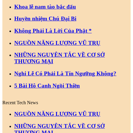
Khoa lễ nam tào bắc đẩu
Huyền nhiệm Chú Đại Bi
Không Phải Là Lời Của Phật *
NGUỒN NĂNG LƯỢNG VŨ TRỤ
NHỮNG NGUYÊN TẮC VỀ CƠ SỞ
THƯƠNG MẠI
Nghi Lễ Có Phải Là Tín Ngưỡng Không?
5 Bài Hô Canh Ngồi Thiền
Recent Tech News
NGUỒN NĂNG LƯỢNG VŨ TRỤ
NHỮNG NGUYÊN TẮC VỀ CƠ SỞ
THƯƠNG MẠI