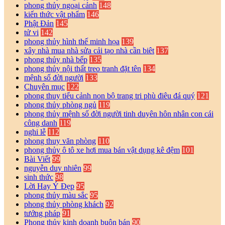
phong thủy ngoại cảnh
148
kiến thức vật phẩm
146
Phật Đản
145
tử vi
142
phong thủy hình thế minh họa
139
xây nhà mua nhà sửa cải tạo nhà cần biêt
137
phong thủy nhà bếp
135
phong thủy nội thất treo tranh đặt tên
134
mệnh số đời người
133
Chuyên mục
122
phong thuy tiểu cảnh non bộ trang tri phù điêu đá quý
121
phong thủy phòng ngủ
119
phong thủy mệnh số đời người tinh duyên hôn nhân con cái
công danh
119
nghi lễ
112
phong thuy văn phòng
110
phong thủy ô tô xe hơi mua bán vật dụng kê đệm
101
Bài Viết
99
nguyễn duy nhiên
99
sinh thức
98
Lời Hay Ý Đẹp
95
phong thủy màu sắc
95
phong thủy phòng khách
92
tướng pháp
91
Phong thủy kinh doanh buôn bán
90