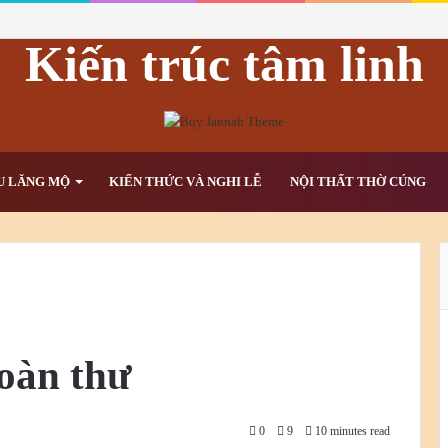
Kiến trúc tâm linh
U LĂNG MỘ
KIẾN THỨC VÀ NGHI LỄ
NỘI THẤT THỜ CÚNG
Toàn thư
0
9
10 minutes read