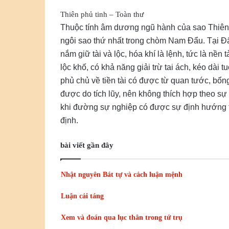
Thiên phủ tinh – Toàn thư
Thuộc tính âm dương ngũ hành của sao Thiên
ngôi sao thứ nhất trong chòm Nam Đẩu. Tại Đ
nắm giữ tài và lộc, hóa khí là lệnh, tức là nền 
lộc khố, có khả năng giải trừ tai ách, kéo dài t
phủ chủ về tiền tài có được từ quan tước, bổng
được do tích lũy, nên không thích hợp theo sự
khi đường sự nghiệp có được sự định hướng t
định.
bài viết gần đây
Nhật nguyên Bát tự và cách luận mệnh
Luận cải táng
Xem và đoán qua lục thân trong tứ trụ