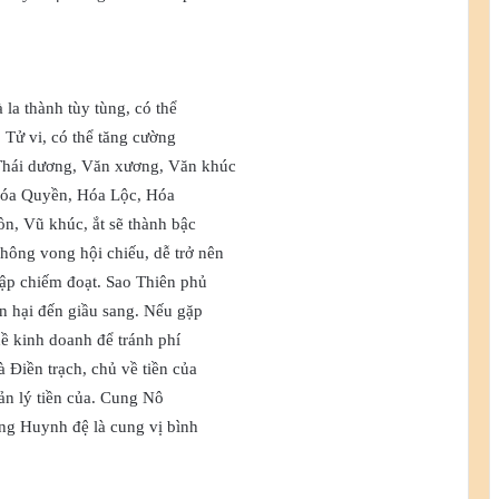
 la thành tùy tùng, có thể
 Tử vi, có thể tăng cường
 Thái dương, Văn xương, Văn khúc
, Hóa Quyền, Hóa Lộc, Hóa
n, Vũ khúc, ắt sẽ thành bậc
ông vong hội chiếu, dễ trở nên
rập chiếm đoạt. Sao Thiên phủ
ổn hại đến giầu sang. Nếu gặp
hề kinh doanh để tránh phí
 Điền trạch, chủ về tiền của
uản lý tiền của. Cung Nô
ng Huynh đệ là cung vị bình