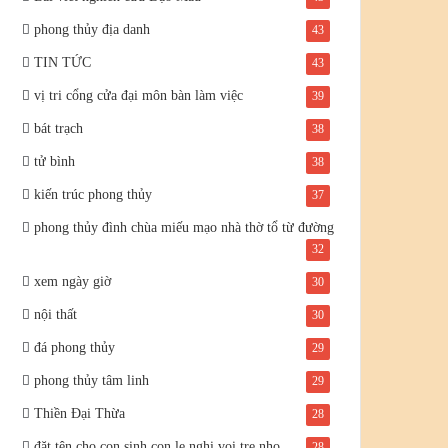
phong thủy địa danh
43
TIN TỨC
43
vị tri cổng cửa đại môn bàn làm việc
39
bát trạch
38
tử bình
38
kiến trúc phong thủy
37
phong thủy đình chùa miếu mạo nhà thờ tổ từ đường
32
xem ngày giờ
30
nội thất
30
đá phong thủy
29
phong thủy tâm linh
29
Thiền Đại Thừa
28
đặt tên cho con sinh con le nghi voi tre nho
28