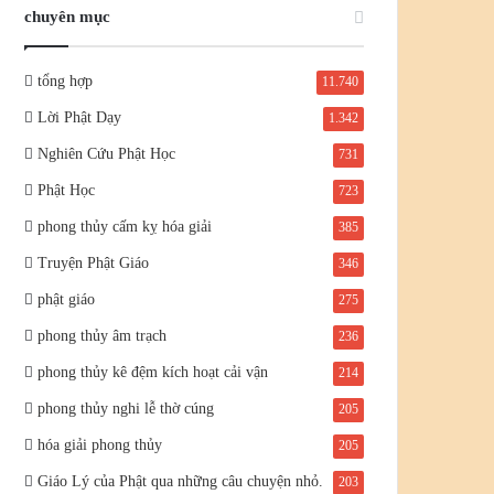
chuyên mục
tổng hợp
11.740
Lời Phật Dạy
1.342
Nghiên Cứu Phật Học
731
Phật Học
723
phong thủy cấm kỵ hóa giải
385
Truyện Phật Giáo
346
phật giáo
275
phong thủy âm trạch
236
phong thủy kê đệm kích hoạt cải vận
214
phong thủy nghi lễ thờ cúng
205
hóa giải phong thủy
205
Giáo Lý của Phật qua những câu chuyện nhỏ.
203