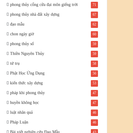
phong thủy cổng cửa đại môn giếng trời
71
phong thủy nhà đất xây dựng
67
đạo mẫu
62
chon ngày giờ
60
phong thủy số
59
Thiền Nguyên Thủy
59
tứ trụ
58
Phật Học Ứng Dụng
56
kiến thức xây dựng
53
pháp khi phong thủy
47
huyền không học
47
luật nhân quả
46
Pháp Luận
46
Bài viết nghiên cứu Đạo Mẫu
43