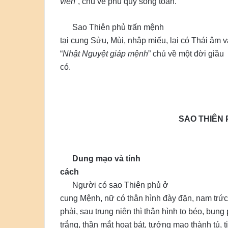
viên
“, chủ về phú quý song toàn.
Sao Thiên phủ trấn mệnh
tại cung Sửu, Mùi, nhập miếu, lại có Thái âm 
“
Nhật Nguyệt giáp mệnh
” chủ về một đời giầu
có.
SAO THIÊN
Dung mạo và tính
cách
Người có sao Thiên phủ ở
cung Mệnh, nữ có thân hình đày đặn, nam trức 
phải, sau trung niên thì thân hình to béo, bụn
trắng, thần mắt hoạt bát, tướng mạo thành tú, t