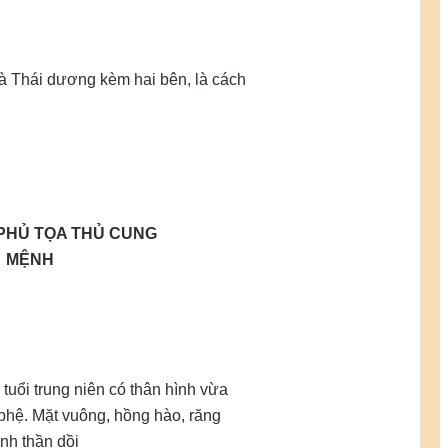
và Thái dương kèm hai bên, là cách
 PHỦ TỌA THỦ CUNG
MỆNH
tuổi trung niên có thân hình vừa
g phệ. Mặt vuông, hồng hào, răng
inh thần dồi