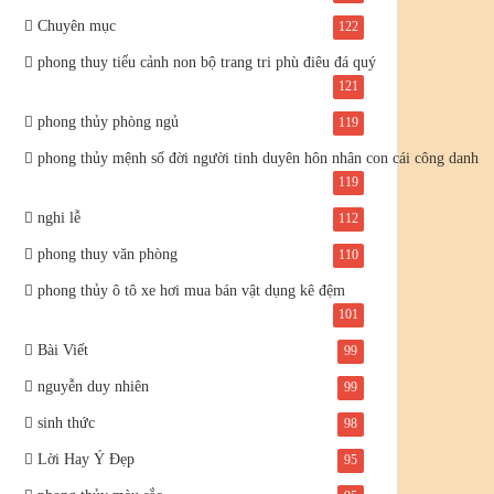
Chuyên mục
122
phong thuy tiểu cảnh non bộ trang tri phù điêu đá quý
121
phong thủy phòng ngủ
119
phong thủy mệnh số đời người tinh duyên hôn nhân con cái công danh
119
nghi lễ
112
phong thuy văn phòng
110
phong thủy ô tô xe hơi mua bán vật dụng kê đệm
101
Bài Viết
99
nguyễn duy nhiên
99
sinh thức
98
Lời Hay Ý Đẹp
95