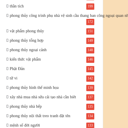
thần tích
199
phong thủy công trình phụ nhà vệ sinh cầu thang ban công ngoại quan n
172
vật phẩm phong thủy
151
phong thủy tổng hợp
149
phong thủy ngoại cảnh
148
kiến thức vật phẩm
146
Phật Đản
145
tử vi
142
phong thủy hình thế minh họa
139
xây nhà mua nhà sửa cải tạo nhà cần biêt
137
phong thủy nhà bếp
135
phong thủy nội thất treo tranh đặt tên
134
mệnh số đời người
133