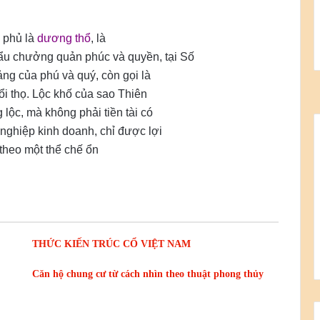
 phủ là
dương th
ổ
, là
ẩu chưởng quản phúc và quyền, tại Số
tảng của phú và quý, còn gọi là
uổi thọ. Lộc khố của sao Thiên
 lộc, mà không phải tiền tài có
 nghiệp kinh doanh, chỉ được lợi
heo một thể chế ổn
THỨC KIẾN TRÚC CỔ VIỆT NAM
Căn hộ chung cư từ cách nhìn theo thuật phong thủy