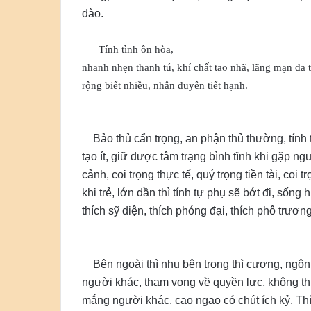
dào.
Tính tình ôn hòa,
nhanh nhẹn thanh tú, khí chất tao nhã, lãng mạn đa 
rộng biết nhiều, nhân duyên tiết hạnh.
Bảo thủ cẩn trọng, an phận thủ thường, tính 
tạo ít, giữ được tâm trạng bình tĩnh khi gặp n
cảnh, coi trọng thực tế, quý trọng tiền tài, coi t
khi trẻ, lớn dần thì tính tự phụ sẽ bớt đi, sống
thích sỹ diện, thích phóng đại, thích phô trương
Bên ngoài thì nhu bên trong thì cương, ngôn 
người khác, tham vọng về quyền lực, không thí
mắng người khác, cao ngạo có chút ích kỷ. Thíc