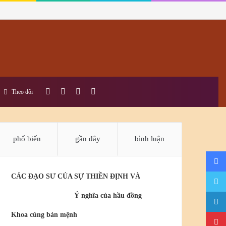
bài
Sidebar
Switch
tìm
Theo dõi
viết
skin
kiếm
phổ biến
gần đây
bình luận
ngẫu
CÁC ĐẠO SƯ CỦA SỰ THIỀN ĐỊNH VÀ
nhiên
Ý nghĩa của hầu đồng
Khoa cúng bản mệnh