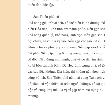
thiếu tính độc lập.
Sao Thiên phủ có
khả năng giải trừ tai ách, có thể biến Kình dương, Đà
biến Hỏa tinh, Linh tinh trở thành phúc. Nếu gặp sao
khả năng quản lý, khả năng lãnh đạo. Nếu gặp sao
hội chiếu, sẽ có địa vị cao. Nếu gặp các sao Tử vi
Khoa, chủ về phú quý song toàn. Nếu gặp sao Lộc tồ
đại phú. Nếu gặp cung Không vong, hoặc bị cung Kh
cô độc. Nếu đứng một mình, chủ về có dã tâm rình 
kỵ bị bốn sát tinh Kình Đà Hỏa Linh xung phá, sẽ t
các sao Địa không, Địa kiếp, thì không nên theo ng
công vô ích. Sao Thiên phủ nằm tại cung Tài bạch và
dồi dào, có vận thiên tài (của ngoài luồng), có tài q
bộc và cung Phụ mẫu là vị trí gặp hãm, vô dụng. Cu
thường.