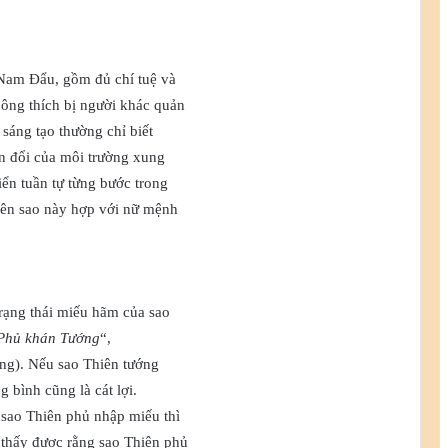
 Nam Đẩu, gồm đủ chí tuệ và
hông thích bị người khác quản
 sáng tạo thường chỉ biết
ến đổi của môi trường xung
iển tuần tự từng bước trong
 nên sao này hợp với nữ mệnh
trạng thái miếu hãm của sao
Phủ khán Tướng
“,
ng). Nếu sao Thiên tướng
g bình cũng là cát lợi.
 sao Thiên phủ nhập miếu thì
thấy được rằng sao Thiên phủ