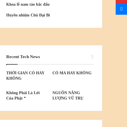
Khoa lễ nam tào bắc đẩu
Huyền nhiệm Chú Đại Bi
Recent Tech News
THỜI GIAN CÓ HAY
CÓ MA HAY KHÔNG
KHÔNG
Không Phải Là Lời
NGUỒN NĂNG
Của Phật *
LƯỢNG VŨ TRỤ