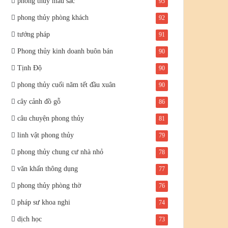
phong thủy màu sắc
95
phong thủy phòng khách
92
tướng pháp
91
Phong thủy kinh doanh buôn bán
90
Tịnh Độ
90
phong thủy cuối năm tết đầu xuân
90
cây cảnh đồ gỗ
86
câu chuyện phong thủy
81
linh vật phong thủy
79
phong thủy chung cư nhà nhỏ
78
văn khấn thông dụng
77
phong thủy phòng thờ
76
pháp sư khoa nghi
74
dịch học
73