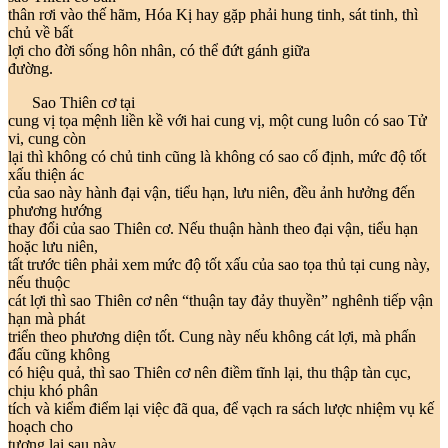
thân rơi vào thế hãm, Hóa Kị hay gặp phải hung tinh, sát tinh, thì
chủ về bất
lợi cho đời sống hôn nhân, có thể đứt gánh giữa
đường.
Sao Thiên cơ tại
cung vị tọa mệnh liền kề với hai cung vị, một cung luôn có sao Tử
vi, cung còn
lại thì không có chủ tinh cũng là không có sao cố định, mức độ tốt
xấu thiện ác
của sao này hành đại vận, tiểu hạn, lưu niên, đều ảnh hưởng đến
phương hướng
thay đổi của sao Thiên cơ. Nếu thuận hành theo đại vận, tiểu hạn
hoặc lưu niên,
tất trước tiên phải xem mức độ tốt xấu của sao tọa thủ tại cung này,
nếu thuộc
cát lợi thì sao Thiên cơ nên “thuận tay đảy thuyền” nghênh tiếp vận
hạn mà phát
triển theo phương diện tốt. Cung này nếu không cát lợi, mà phấn
đấu cũng không
có hiệu quả, thì sao Thiên cơ nên điềm tĩnh lại, thu thập tàn cục,
chịu khó phân
tích và kiểm điểm lại việc đã qua, để vạch ra sách lược nhiệm vụ kế
hoạch cho
tương lai sau này.