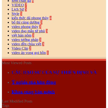
xem chân gà
8
VIDEO
7
Lịch Sử
5
Style
5
kiến thức đá phong thủy
4
bố thí cúng dường
3
video phong thủy
3
video đạo mẫu tứ phủ
3
việt hán nôm
3
video tướng pháp
3
video đền chùa việt
3
Video Clip
2
video áp vong gọi hồn
1
Most Viewed Posts
CÁC ĐẠO SƯ CỦA SỰ THIỀN ĐỊNH VÀ
Ý nghĩa của hầu đồng
Khoa cúng bản mệnh
Last Modified Posts
Tags