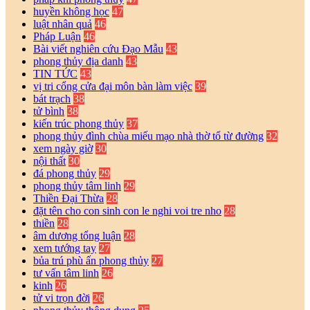
huyền không học
47
luật nhân quả
46
Pháp Luận
46
Bài viết nghiên cứu Đạo Mẫu
43
phong thủy địa danh
43
TIN TỨC
43
vị tri cổng cửa đại môn bàn làm việc
39
bát trạch
38
tử bình
38
kiến trúc phong thủy
37
phong thủy đình chùa miếu mạo nhà thờ tổ từ đường
32
xem ngày giờ
30
nội thất
30
đá phong thủy
29
phong thủy tâm linh
29
Thiền Đại Thừa
28
đặt tên cho con sinh con le nghi voi tre nho
28
thiền
28
âm dương tổng luận
28
xem tướng tay
27
bủa trú phù ấn phong thủy
27
tư vấn tâm linh
26
kinh
26
tử vi trọn đời
26