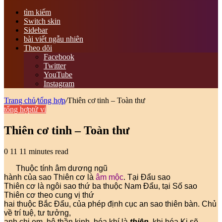
tìm kiếm
Switch skin
Sidebar
bài viết ngẫu nhiên
Theo dõi
Facebook
Twitter
YouTube
Instagram
Trang chủ
/
tổng hợp
/
Thiên cơ tinh – Toàn thư
tổng hợp
tử vi
Thiên cơ tinh – Toàn thư
0
11
11 minutes read
Thuộc tính âm dương ngũ
hành của sao Thiên cơ là
âm mộc
. Tại Đẩu sao
Thiên cơ là ngôi sao thứ ba thuộc Nam Đẩu, tại Số sao
Thiên cơ theo cung vị thứ
hai thuộc Bắc Đẩu, của phép định cục an sao thiên bàn. Chủ
về trí tuệ, tư tưởng,
anh chị em, hệ thần kinh, hóa khí là
thiện
, khi hóa Kị sẽ