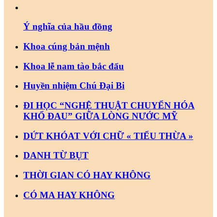
Ý nghĩa của hầu đồng
Khoa cúng bản mệnh
Khoa lễ nam tào bắc đẩu
Huyền nhiệm Chú Đại Bi
ĐI HỌC “NGHỆ THUẬT CHUYỂN HÓA
KHỔ ĐAU” GIỮA LÒNG NƯỚC MỸ
DỨT KHÓAT VỚI CHỮ « TIỂU THỪA »
DANH TỪ BỤT
THỜI GIAN CÓ HAY KHÔNG
CÓ MA HAY KHÔNG