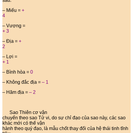
sau:
– Miếu =
+
4
– Vượng =
+ 3
– Địa =
+
2
– Lợi =
+ 1
– Bình hòa =
0
– Không đắc địa =
– 1
– Hãm địa =
– 2
Sao Thiên cơ vận
chuyển theo sao Tử vi, do sự chỉ đạo của sao này, các sao
khác mới có thể vận
hành theo quý đạo, là mẫu chốt thay đổi của hệ thái tinh tĩnh