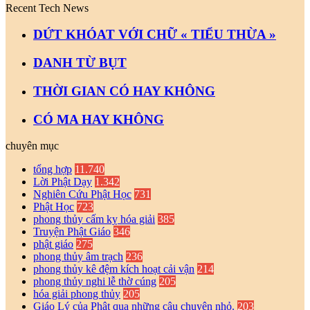
Recent Tech News
DỨT KHÓAT VỚI CHỮ « TIỂU THỪA »
DANH TỪ BỤT
THỜI GIAN CÓ HAY KHÔNG
CÓ MA HAY KHÔNG
chuyên mục
tổng hợp
11.740
Lời Phật Dạy
1.342
Nghiên Cứu Phật Học
731
Phật Học
723
phong thủy cấm kỵ hóa giải
385
Truyện Phật Giáo
346
phật giáo
275
phong thủy âm trạch
236
phong thủy kê đệm kích hoạt cải vận
214
phong thủy nghi lễ thờ cúng
205
hóa giải phong thủy
205
Giáo Lý của Phật qua những câu chuyện nhỏ.
203