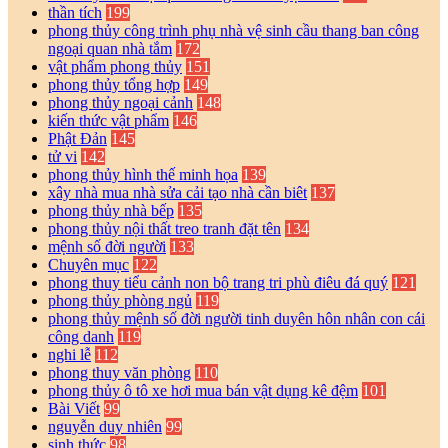
thần tích
199
phong thủy công trình phụ nhà vệ sinh cầu thang ban công
ngoại quan nhà tắm
172
vật phẩm phong thủy
151
phong thủy tổng hợp
149
phong thủy ngoại cảnh
148
kiến thức vật phẩm
146
Phật Đản
145
tử vi
142
phong thủy hình thế minh họa
139
xây nhà mua nhà sửa cải tạo nhà cần biêt
137
phong thủy nhà bếp
135
phong thủy nội thất treo tranh đặt tên
134
mệnh số đời người
133
Chuyên mục
122
phong thuy tiểu cảnh non bộ trang tri phù điêu đá quý
121
phong thủy phòng ngủ
119
phong thủy mệnh số đời người tinh duyên hôn nhân con cái
công danh
119
nghi lễ
112
phong thuy văn phòng
110
phong thủy ô tô xe hơi mua bán vật dụng kê đệm
101
Bài Viết
99
nguyễn duy nhiên
99
sinh thức
98