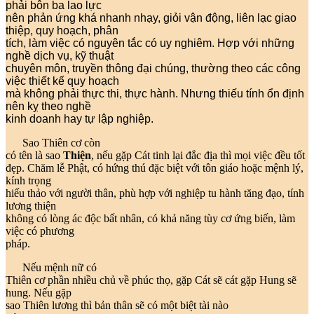
phải bôn ba lao lực
nên phản ứng khá nhanh nhạy, giỏi vận động, liên lạc giao
thiệp, quy hoạch, phân
tích, làm việc có nguyên tắc có uy nghiêm. Hợp với những
nghề dịch vụ, kỹ thuật
chuyên môn, truyền thông đại chúng, thường theo các công
việc thiết kế quy hoạch
mà không phải thực thi, thực hành. Nhưng thiếu tính ổn định
nên kỵ theo nghề
kinh doanh hay tự lập nghiệp.
Sao Thiên cơ còn
có tên là sao
Thiện
, nếu gặp Cát tinh lại đắc địa thì mọi việc đều tốt
đẹp. Chăm lễ Phật, có hứng thú đặc biệt với tôn giáo hoặc mệnh lý,
kính trọng
hiếu thảo với người thân, phù hợp với nghiệp tu hành tăng đạo, tính
lương thiện
không có lòng ác độc bất nhân, có khả năng tùy cơ ứng biến, làm
việc có phương
pháp.
Nếu mệnh nữ có
Thiên cơ phần nhiều chủ về phúc thọ, gặp Cát sẽ cát gặp Hung sẽ
hung. Nếu gặp
sao Thiên lương thì bản thân sẽ có một biệt tài nào