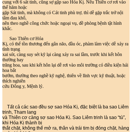
cung với 6 sát tinh, cũng sợ gặp sao Hóa Kị. Nếu Thiên cơ rơi vào
thế hãm hoặc
gặp Sát tinh, mà không có Cát tinh phù trợ, thì dễ gặp trắc trở nội
tâm đau khổ,
nên theo nghề công chức hoặc ngoại vụ, đề phòng bệnh tật hình
khắc.
Sao Thiên cơ Hóa
Kị, có thể tồn thương đến gân não, đầu óc, phàm làm việc dễ xảy ra
tình trạng
xai sót, càng suy sét kỹ lại càng xảy ra sai lầm, trước khi kết hôn
thường hay
trăng hoa, sau khi kết hôn lại dễ rơi vào môi trường có điều kiện hái
hoa bắt
bướm, thường theo nghề kỹ nghệ, thiên về lĩnh vực kỹ thuật, hoặc
thích nghiên
cứu Đông y, Mệnh lý.
Tất cả các sao đều sợ sao Hóa Kị, đặc biệt là ba sao Liêm
trinh, Tham lang
và Thiên cơ càng sợ sao Hóa Kị. Sao Liêm trinh là sao “tù”,
khi Hóa Kị thành bị
thắt chặt, không thể mở ra, thân và trái tim bị đóng chặt, hàng