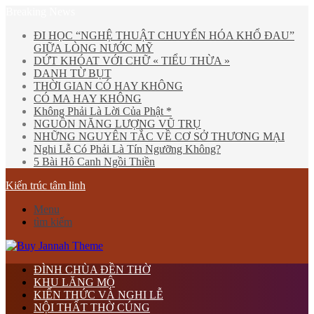
Breaking News
ĐI HỌC “NGHỆ THUẬT CHUYỂN HÓA KHỔ ĐAU”
GIỮA LÒNG NƯỚC MỸ
DỨT KHÓAT VỚI CHỮ « TIỂU THỪA »
DANH TỪ BỤT
THỜI GIAN CÓ HAY KHÔNG
CÓ MA HAY KHÔNG
Không Phải Là Lời Của Phật *
NGUỒN NĂNG LƯỢNG VŨ TRỤ
NHỮNG NGUYÊN TẮC VỀ CƠ SỞ THƯƠNG MẠI
Nghi Lễ Có Phải Là Tín Ngưỡng Không?
5 Bài Hô Canh Ngồi Thiền
Kiến trúc tâm linh
Menu
tìm kiếm
ĐÌNH CHÙA ĐỀN THỜ
KHU LĂNG MỘ
KIẾN THỨC VÀ NGHI LỄ
NỘI THẤT THỜ CÚNG