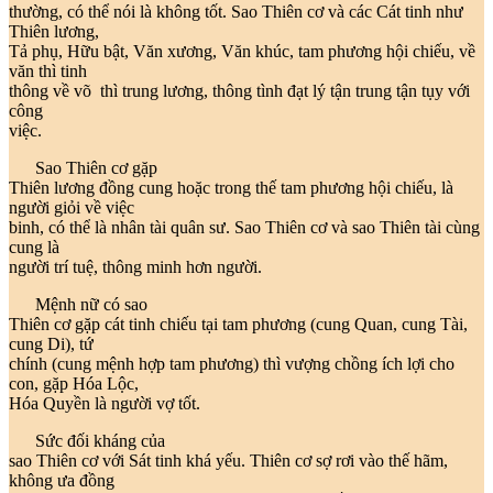
thường, có thể nói là không tốt. Sao Thiên cơ và các Cát tinh như
Thiên lương,
Tả phụ, Hữu bật, Văn xương, Văn khúc, tam phương hội chiếu, về
văn thì tinh
thông về võ thì trung lương, thông tình đạt lý tận trung tận tụy với
công
việc.
Sao Thiên cơ gặp
Thiên lương đồng cung hoặc trong thế tam phương hội chiếu, là
người giỏi về việc
binh, có thể là nhân tài quân sư. Sao Thiên cơ và sao Thiên tài cùng
cung là
người trí tuệ, thông minh hơn người.
Mệnh nữ có sao
Thiên cơ gặp cát tinh chiếu tại tam phương (cung Quan, cung Tài,
cung Di), tứ
chính (cung mệnh hợp tam phương) thì vượng chồng ích lợi cho
con, gặp Hóa Lộc,
Hóa Quyền là người vợ tốt.
Sức đối kháng của
sao Thiên cơ với Sát tinh khá yếu. Thiên cơ sợ rơi vào thế hãm,
không ưa đồng