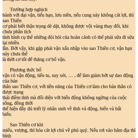
Trường hợp nghịch
hành với đại vận, tiểu hạn, lưu niên, nếu cung này không cát lợi, thì
sao Thiên
cơ phải biết thận trọng dè dặt, không được vội vàng thay đổi, khi
chưa phân tích
tình hình cụ thể những đòi hỏi của hoàn cảnh có thể phải sửa đi sửa
lại nhiều
lần. Bởi vậy, khi gặp phải vận xấu nhập vào sao Thiên cơ, vận hạn
này chưa thể
là thời cơ tốt để thăng cơ bổ vận.
Phương thức bổ
vận có vận động, tiến tu, suy xét, … , để làm giảm bớt sự dao động
của bản
thân sao Thiên cơ, với tiền năng của Thiên cơ làm cho bản thân có
được trạng
thái điềm tĩnh mà đối diện với biến động không ngừng của cuộc
sống, đồng thời
thể hiện đầy đủ triết lý nhân sinh về tĩnh và động, biến và bất
biến.
Sao Thiên cơ khi
miếu, vượng, thì hóa cát lợi chủ về phú quý. Nếu rơi vào hãm địa thì
bình