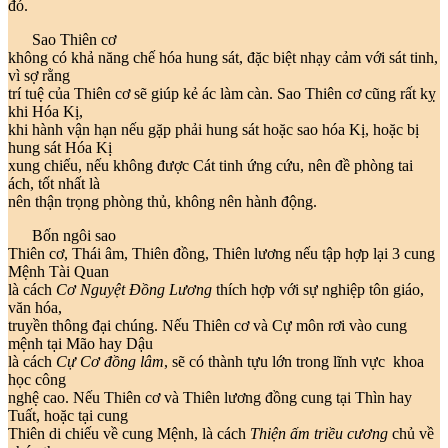
đó.
Sao Thiên cơ
không có khả năng chế hóa hung sát, đặc biệt nhạy cảm với sát tinh,
vì sợ rằng
trí tuệ của Thiên cơ sẽ giúp kẻ ác làm càn. Sao Thiên cơ cũng rất kỵ
khi Hóa Kị,
khi hành vận hạn nếu gặp phải hung sát hoặc sao hóa Kị, hoặc bị
hung sát Hóa Kị
xung chiếu, nếu không được Cát tinh ứng cứu, nên đề phòng tai
ách, tốt nhất là
nên thận trọng phòng thủ, không nên hành động.
Bốn ngôi sao
Thiên cơ, Thái âm, Thiên đồng, Thiên lương nếu tập hợp lại 3 cung
Mệnh Tài Quan
là cách
Cơ Nguyệt Đồng Lương
thích hợp với sự nghiệp tôn giáo,
văn hóa,
truyền thông đại chúng. Nếu Thiên cơ và Cự môn rơi vào cung
mệnh tại Mão hay Dậu
là cách
Cự Cơ đồng lâm
, sẽ có thành tựu lớn trong lĩnh vực khoa
học công
nghệ cao. Nếu Thiên cơ và Thiên lương đồng cung tại Thìn hay
Tuất, hoặc tại cung
Thiên di chiếu về cung Mệnh, là cách
Thiện ấm triều cương
chủ về