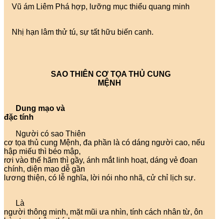
Vũ ám Liêm Phá hợp, lưỡng mục thiểu quang minh
Nhị hạn lâm thử tú, sự tất hữu biến canh.
SAO THIÊN CƠ TỌA THỦ CUNG
MỆNH
Dung mạo và
đặc tính
Người có sao Thiên
cơ tọa thủ cung Mệnh, đa phần là có dáng người cao, nếu
hập miếu thì béo mập,
rơi vào thế hãm thì gầy, ánh mắt linh hoạt, dáng vẻ đoan
chính, diện mạo dễ gần
lương thiện, có lễ nghĩa, lời nói nho nhã, cử chỉ lịch sự.
Là
người thông minh, mặt mũi ưa nhìn, tính cách nhân từ, ôn