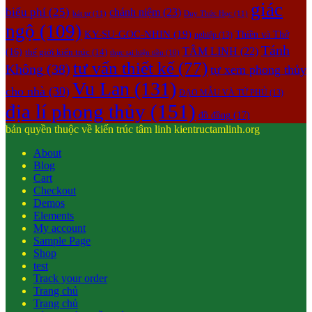
giác
biểu phí
(25)
chánh niệm
(23)
bát tự
(11)
Duy Thức Học
(11)
ngộ
(109)
KY-SU-GOC-NHIN
(19)
Thiền và Thở
nghiệp
(13)
Tánh
TÂM LINH
(22)
(16)
thế giới kiến trúc
(14)
thực tại hiện tiền
(10)
tư vấn thiết kế
(77)
Không
(38)
tự xem phong thủy
Vu Lan
(131)
cho nhà
(30)
ĐẠO MẪU VÀ TỨ PHỦ
(13)
địa lí phong thủy
(151)
đồ đồng
(17)
bản quyền thuộc về kiến trúc tâm linh kientructamlinh.org
About
Blog
Cart
Checkout
Demos
Elements
My account
Sample Page
Shop
test
Track your order
Trang chủ
Trang chủ