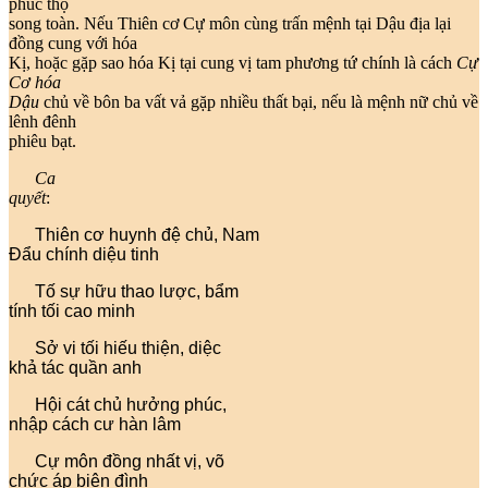
phúc thọ
song toàn. Nếu Thiên cơ Cự môn cùng trấn mệnh tại Dậu địa lại
đồng cung với hóa
Kị, hoặc gặp sao hóa Kị tại cung vị tam phương tứ chính là cách
Cự
Cơ hóa
Dậu
chủ về bôn ba vất vả gặp nhiều thất bại, nếu là mệnh nữ chủ về
lênh đênh
phiêu bạt.
Ca
quyết
:
Thiên cơ huynh đệ chủ, Nam
Đẩu chính diệu tinh
Tố sự hữu thao lược, bẩm
tính tối cao minh
Sở vi tối hiếu thiện, diệc
khả tác quần anh
Hội cát chủ hưởng phúc,
nhập cách cư hàn lâm
Cự môn đồng nhất vị, võ
chức áp biên đình