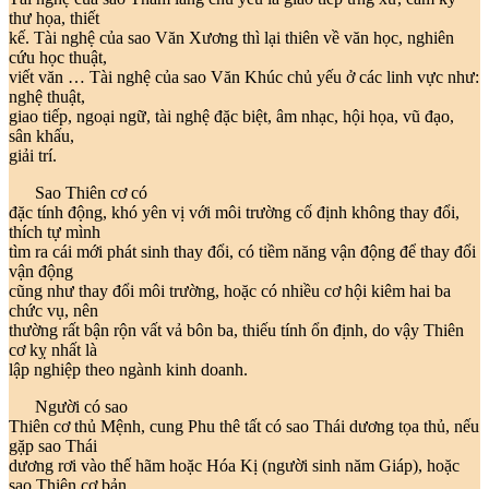
thư họa, thiết
kế. Tài nghệ của sao Văn Xương thì lại thiên về văn học, nghiên
cứu học thuật,
viết văn … Tài nghệ của sao Văn Khúc chủ yếu ở các linh vực như:
nghệ thuật,
giao tiếp, ngoại ngữ, tài nghệ đặc biệt, âm nhạc, hội họa, vũ đạo,
sân khấu,
giải trí.
Sao Thiên cơ có
đặc tính động, khó yên vị với môi trường cố định không thay đổi,
thích tự mình
tìm ra cái mới phát sinh thay đổi, có tiềm năng vận động để thay đổi
vận động
cũng như thay đổi môi trường, hoặc có nhiều cơ hội kiêm hai ba
chức vụ, nên
thường rất bận rộn vất vả bôn ba, thiếu tính ổn định, do vậy Thiên
cơ kỵ nhất là
lập nghiệp theo ngành kinh doanh.
Người có sao
Thiên cơ thủ Mệnh, cung Phu thê tất có sao Thái dương tọa thủ, nếu
gặp sao Thái
dương rơi vào thế hãm hoặc Hóa Kị (người sinh năm Giáp), hoặc
sao Thiên cơ bản