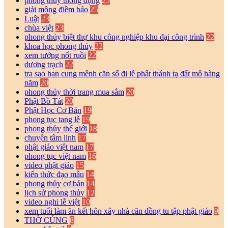
phong thủy thông dụng
25
giải mộng điềm báo
25
Luật
23
chùa việt
23
phong thủy biệt thự khu công nghiệp khu đại công trình
22
khoa học phong thủy
22
xem tướng nốt ruồi
22
dương trạch
22
tra sao hạn cung mệnh căn số đi lễ phật thánh tạ đất mộ hàng
năm
20
phong thủy thời trang mua sắm
20
Phật Bồ Tát
20
Phật Học Cơ Bản
19
phong tục tang lễ
19
phong thủy thế giới
18
chuyện tâm linh
17
phật giáo việt nam
17
phong tục việt nam
16
video phật giáo
15
kiến thức đạo mẫu
14
phong thủy cơ bản
14
lịch sử phong thủy
12
video nghi lễ việt
10
xem tuổi làm ăn kết hôn xây nhà căn đồng tu tập phật giáo
9
THỜ CÚNG
8