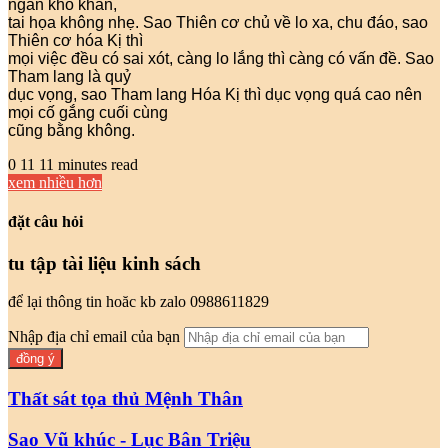
ngàn khó khăn,
tai họa không nhẹ. Sao Thiên cơ chủ về lo xa, chu đáo, sao
Thiên cơ hóa Kị thì
mọi việc đều có sai xót, càng lo lắng thì càng có vấn đề. Sao
Tham lang là quỷ
dục vọng, sao Tham lang Hóa Kị thì dục vọng quá cao nên
mọi cố gắng cuối cùng
cũng bằng không.
0
11
11 minutes read
xem nhiều hơn
đặt câu hỏi
tu tập tài liệu kinh sách
để lại thông tin hoăc kb zalo 0988611829
Nhập địa chỉ email của bạn
Thất sát tọa thủ Mệnh Thân
Sao Vũ khúc - Lục Bân Triệu