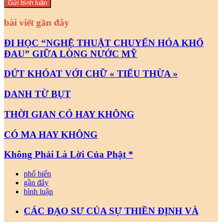
bài viết gần đây
ĐI HỌC “NGHỆ THUẬT CHUYỂN HÓA KHỔ
ĐAU” GIỮA LÒNG NƯỚC MỸ
DỨT KHÓAT VỚI CHỮ « TIỂU THỪA »
DANH TỪ BỤT
THỜI GIAN CÓ HAY KHÔNG
CÓ MA HAY KHÔNG
Không Phải Là Lời Của Phật *
phổ biến
gần đây
bình luận
CÁC ĐẠO SƯ CỦA SỰ THIỀN ĐỊNH VÀ