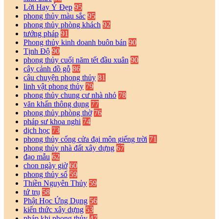
Lời Hay Ý Đẹp
95
phong thủy màu sắc
95
phong thủy phòng khách
92
tướng pháp
91
Phong thủy kinh doanh buôn bán
90
Tịnh Độ
90
phong thủy cuối năm tết đầu xuân
90
cây cảnh đồ gỗ
86
câu chuyện phong thủy
81
linh vật phong thủy
79
phong thủy chung cư nhà nhỏ
78
văn khấn thông dụng
77
phong thủy phòng thờ
76
pháp sư khoa nghi
74
dịch học
73
phong thủy cổng cửa đại môn giếng trời
71
phong thủy nhà đất xây dựng
67
đạo mẫu
62
chon ngày giờ
60
phong thủy số
59
Thiền Nguyên Thủy
59
tứ trụ
58
Phật Học Ứng Dụng
56
kiến thức xây dựng
53
pháp khi phong thủy
47