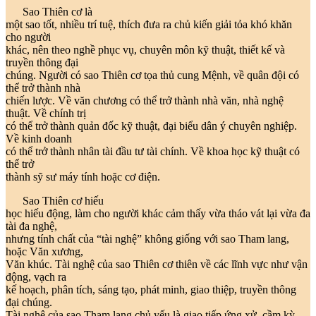
Sao Thiên cơ là
một sao tốt, nhiều trí tuệ, thích đưa ra chủ kiến giải tỏa khó khăn
cho người
khác, nên theo nghề phục vụ, chuyên môn kỹ thuật, thiết kế và
truyền thông đại
chúng. Người có sao Thiên cơ tọa thủ cung Mệnh, về quân đội có
thể trở thành nhà
chiến lược. Về văn chương có thể trở thành nhà văn, nhà nghệ
thuật. Về chính trị
có thể trở thành quản đốc kỹ thuật, đại biểu dân ý chuyên nghiệp.
Về kinh doanh
có thể trở thành nhân tài đầu tư tài chính. Về khoa học kỹ thuật có
thể trở
thành sỹ sư máy tính hoặc cơ điện.
Sao Thiên cơ hiếu
học hiếu động, làm cho người khác cảm thấy vừa tháo vát lại vừa đa
tài đa nghệ,
nhưng tính chất của “tài nghệ” không giống với sao Tham lang,
hoặc Văn xương,
Văn khúc. Tài nghệ của sao Thiên cơ thiên về các lĩnh vực như vận
động, vạch ra
kế hoạch, phân tích, sáng tạo, phát minh, giao thiệp, truyền thông
đại chúng.
Tài nghệ của sao Tham lang chủ yếu là giao tiếp ứng xử, cầm kỳ