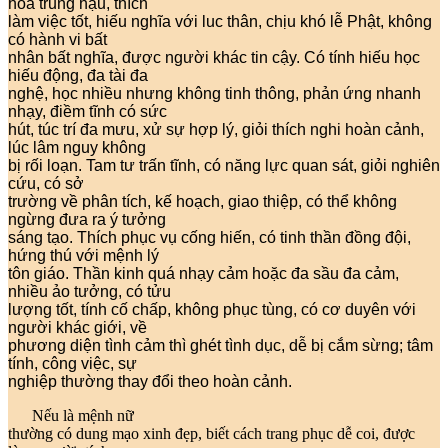
hòa trung hậu, thích
làm việc tốt, hiếu nghĩa với luc thân, chịu khó lễ Phật, không
có hành vi bất
nhân bất nghĩa, được người khác tin cậy. Có tính hiếu học
hiếu động, đa tài đa
nghệ, học nhiều nhưng không tinh thông, phản ứng nhanh
nhạy, điềm tĩnh có sức
hút, túc trí đa mưu, xử sự hợp lý, giỏi thích nghi hoàn cảnh,
lúc lâm nguy không
bị rối loạn. Tam tư trấn tĩnh, có năng lực quan sát, giỏi nghiên
cứu, có sở
trường về phân tích, kế hoạch, giao thiệp, có thể không
ngừng đưa ra ý tưởng
sáng tạo. Thích phục vụ cống hiến, có tinh thần đồng đội,
hứng thú với mệnh lý
tôn giáo. Thần kinh quá nhạy cảm hoặc đa sầu đa cảm,
nhiều ảo tưởng, có tửu
lượng tốt, tính cố chấp, không phục tùng, có cơ duyên với
người khác giới, về
phương diện tình cảm thì ghét tình dục, dễ bị cắm sừng; tâm
tính, công việc, sự
nghiệp thường thay đổi theo hoàn cảnh.
Nếu là mệnh nữ
thường có dung mạo xinh đẹp, biết cách trang phục dễ coi, được