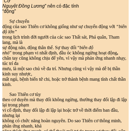
“
Cơ
Nguy
ệt
Đ
ồng Lương
” nên có đặc tính
“động”
Sự chuyển
động của sao Thiên cơ không giống như sự chuyển động với
“biên
độ lớn”
trong lịch trình đời người của các sao Thất sát, Phá quân, Tham
lang, mà là
sự động não, động thân thể. Sự thay đổi “
bi
ên
đ
ộ
nh
ỏ
” trong phạm vi nhất định, đầu óc không ngừng hoạt động
,
chân tay cũng không chịu để yên, vì vậy mà phản ứng nhanh nhạy,
túc trí đa
mưu, là một sao chủ về đa trí. Nhưng cũng vì vậy mà dễ bị thần
kinh suy nhược,
mất ngủ, bệnh biến tứ chi, hoặc trở thành bệnh mang tính chất thần
kinh.
Sao Thiên cơ tùy
theo cơ duyên mà thay đổi không ngừng, thường thay đổi lập đi lập
lại trong phạm
vi cố định, thay đổi lập đi lập lại hoặc trở về thời điểm ban đầu,
nhưng lại
không có chức năng hoàn nguyên. Do sao Thiên cơ thông minh,
phản ứng nhanh, khả