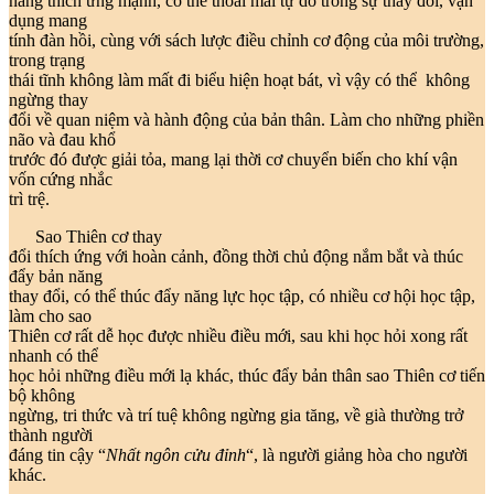
năng thích ứng mạnh, có thể thoải mái tự do trong sự thay đổi, vận
dụng mang
tính đàn hồi, cùng với sách lược điều chỉnh cơ động của môi trường,
trong trạng
thái tĩnh không làm mất đi biểu hiện hoạt bát, vì vậy có thể không
ngừng thay
đổi về quan niệm và hành động của bản thân. Làm cho những phiền
não và đau khổ
trước đó được giải tỏa, mang lại thời cơ chuyển biến cho khí vận
vốn cứng nhắc
trì trệ.
Sao Thiên cơ thay
đổi thích ứng với hoàn cảnh, đồng thời chủ động nắm bắt và thúc
đẩy bản năng
thay đổi, có thể thúc đẩy năng lực học tập, có nhiều cơ hội học tập,
làm cho sao
Thiên cơ rất dễ học được nhiều điều mới, sau khi học hỏi xong rất
nhanh có thể
học hỏi những điều mới lạ khác, thúc đẩy bản thân sao Thiên cơ tiến
bộ không
ngừng, tri thức và trí tuệ không ngừng gia tăng, về già thường trở
thành người
đáng tin cậy “
Nhất ngôn cửu đỉnh
“, là người giảng hòa cho người
khác.