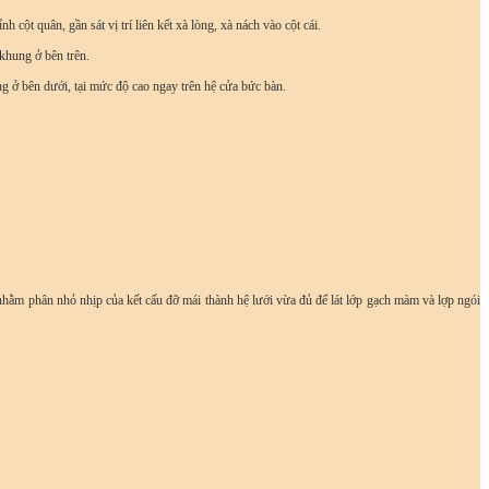
nh cột quân, gần sát vị trí liên kết xà lòng, xà nách vào cột cái.
 khung ở bên trên.
ung ở bên dưới, tại mức độ cao ngay trên hệ cửa bức bàn.
 nhằm phân nhỏ nhịp của kết cấu đỡ mái thành hệ lưới vừa đủ để lát lớp gạch màm và lợp ngói