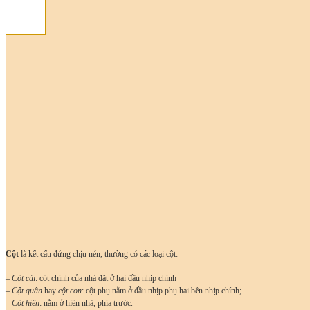
Cột
là kết cấu đứng chịu nén, thường có các loại cột:
– Cột cái
: cột chính của nhà đặt ở hai đầu nhịp chính
– Cột quân
hay
cột con
: cột phụ nằm ở đầu nhịp phụ hai bên nhịp chính;
– Cột hiên
: nằm ở hiên nhà, phía trước.