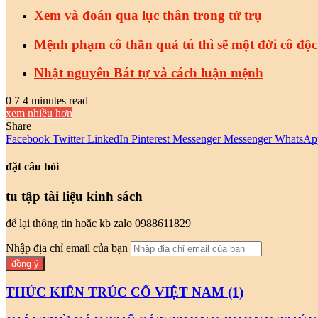
Xem và đoán qua lục thân trong tứ trụ
Mệnh phạm cô thần quả tú thì sẽ một đời cô độc
Nhật nguyên Bát tự và cách luận mệnh
0
7
4 minutes read
xem nhiều hơn
Share
Facebook
Twitter
LinkedIn
Pinterest
Messenger
Messenger
WhatsAp
đặt câu hỏi
tu tập tài liệu kinh sách
để lại thông tin hoăc kb zalo 0988611829
Nhập địa chỉ email của bạn
THỨC KIẾN TRÚC CỔ VIỆT NAM (1)