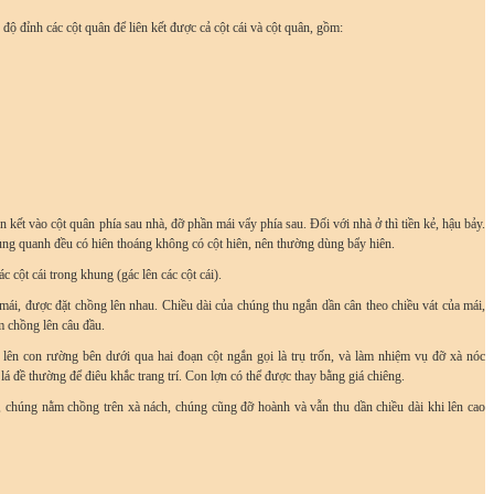
ộ đỉnh các cột quân để liên kết được cả cột cái và cột quân, gồm:
kết vào cột quân phía sau nhà, đỡ phần mái vẩy phía sau. Đối với nhà ở thì tiền kẻ, hậu bảy.
ung quanh đều có hiên thoáng không có cột hiên, nên thường dùng bẩy hiên.
c cột cái trong khung (gác lên các cột cái).
ái, được đặt chồng lên nhau. Chiều dài của chúng thu ngắn dần cân theo chiều vát của mái,
m chồng lên câu đầu.
i lên con rường bên dưới qua hai đoạn cột ngắn gọi là trụ trốn, và làm nhiệm vụ đỡ xà nóc
lá đề thường để điêu khắc trang trí. Con lợn có thể được thay bằng giá chiêng.
), chúng nằm chồng trên xà nách, chúng cũng đỡ hoành và vẫn thu dần chiều dài khi lên cao