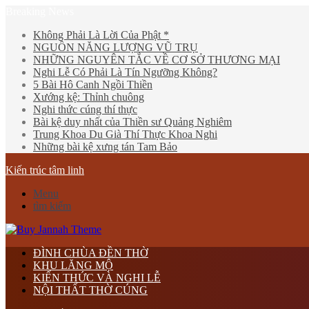
Breaking News
Không Phải Là Lời Của Phật *
NGUỒN NĂNG LƯỢNG VŨ TRỤ
NHỮNG NGUYÊN TẮC VỀ CƠ SỞ THƯƠNG MẠI
Nghi Lễ Có Phải Là Tín Ngưỡng Không?
5 Bài Hô Canh Ngồi Thiền
Xướng kệ: Thỉnh chuông
Nghi thức cúng thí thực
Bài kệ duy nhất của Thiền sư Quảng Nghiêm
Trung Khoa Du Già Thí Thực Khoa Nghi
Những bài kệ xưng tán Tam Bảo
Kiến trúc tâm linh
Menu
tìm kiếm
ĐÌNH CHÙA ĐỀN THỜ
KHU LĂNG MỘ
KIẾN THỨC VÀ NGHI LỄ
NỘI THẤT THỜ CÚNG