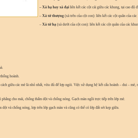
– Xà hạ hay xà đại
liên kết các cột cái giữa các khung, tại cao độ đỉ
–
Xà tử thượng
(xà trên của cột con): liên kết các cột quân của các
–
Xà tử hạ
(xà dưới của cột con): liên kết các cột quân của các kh
hà.
ệ thống hoành.
g cách giữa các mè là nhỏ nhất, vừa đủ để lợp ngói. Việc sử dụng hệ kết cấu hoành – dui – mè,
độ phẳng cho mái, chống thấm dột và chống nóng. Gạch màn ngồi trực tiếp trên lớp mè.
m dột và chống nóng, lợp trên lớp gạch màn và cũng có thể có lớp đất sét kẹp giữa.