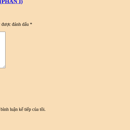
PHẦN I)
c được đánh dấu
*
bình luận kế tiếp của tôi.