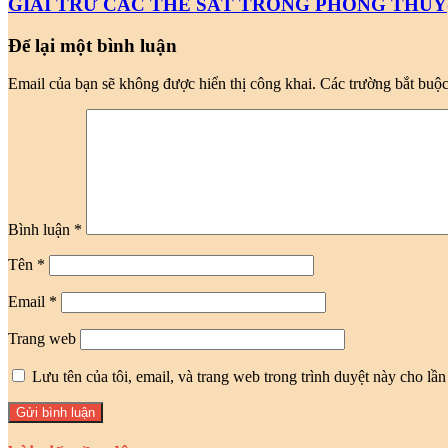
GIẢI TRỪ CÁC THẾ SÁT TRONG PHONG THỦY(
Để lại một bình luận
Email của bạn sẽ không được hiển thị công khai.
Các trường bắt buộ
Bình luận
*
Tên
*
Email
*
Trang web
Lưu tên của tôi, email, và trang web trong trình duyệt này cho lần 