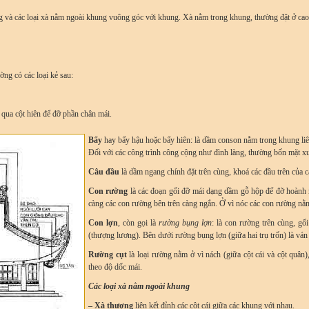
ng và các loại xà nằm ngoài khung vuông góc với khung. Xà nằm trong khung, thường đặt ở cao đ
ờng có các loại kẻ sau:
 qua cột hiên để đỡ phần chân mái.
Bẩy
hay bẩy hậu hoặc bẩy hiên: là dầm conson nằm trong khung liên 
Đối với các công trình công cộng như đình làng, thường bốn mặt x
Câu đầu
là dầm ngang chính đặt trên cùng, khoá các đầu trên của cá
Con rường
là các đoạn gối đỡ mái dạng dầm gỗ hộp để đỡ hoành m
càng các con rường bên trên càng ngắn. Ở vì nóc các con rường nằ
Con lợn
, còn gọi là
rường bụng lợn
: là con rường trên cùng, gố
(thượng lương). Bên dưới rường bụng lợn (giữa hai trụ trốn) là ván 
Rường cụt
là loại rường nằm ở vì nách (giữa cột cái và cột quân
theo độ dốc mái.
Các loại xà nằm ngoài khung
–
Xà thượng
liên kết đỉnh các cột cái giữa các khung với nhau.