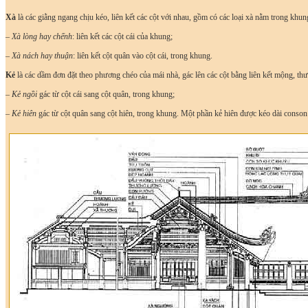
Xà
là các giằng ngang chịu kéo, liên kết các cột với nhau, gồm có các loại xà nằm trong khu
– Xà lòng hay chếnh
: liên kết các cột cái của khung;
– Xà nách hay thuận
: liên kết cột quân vào cột cái, trong khung.
Kẻ
là các dầm đơn đặt theo phương chéo của mái nhà, gác lên các cột bằng liên kết mộng, thư
–
Kẻ ngồi
gác từ cột cái sang cột quân, trong khung;
–
Kẻ hiên
gác từ cột quân sang cột hiên, trong khung. Một phần kẻ hiên được kéo dài conson