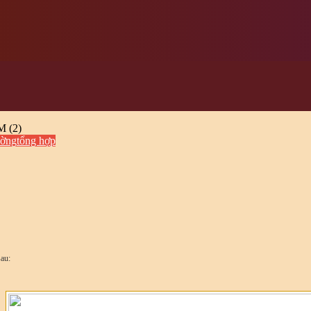
 (2)
ường
tổng hợp
au: