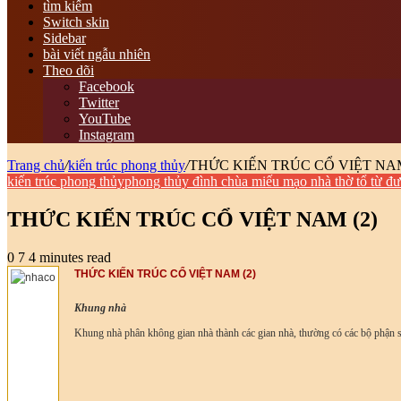
tìm kiếm
Switch skin
Sidebar
bài viết ngẫu nhiên
Theo dõi
Facebook
Twitter
YouTube
Instagram
Trang chủ
/
kiến trúc phong thủy
/
THỨC KIẾN TRÚC CỔ VIỆT NAM
kiến trúc phong thủy
phong thủy đình chùa miếu mạo nhà thờ tổ từ đ
THỨC KIẾN TRÚC CỔ VIỆT NAM (2)
0
7
4 minutes read
THỨC KIẾN TRÚC CỔ VIỆT NAM (2)
Khung nhà
Khung nhà phân không gian nhà thành các gian nhà, thường có các bộ phận s