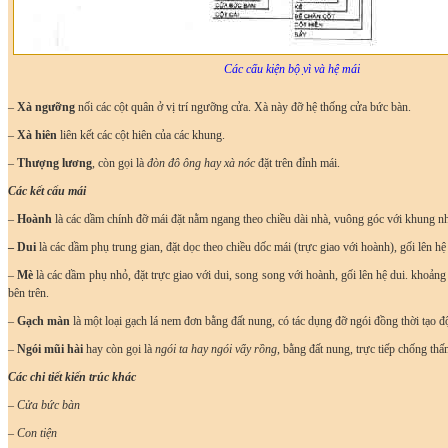
Các cấu kiện bộ ̣vì và hệ mái
–
Xà ngưỡng
nối các cột quân ở vị trí ngưỡng cửa. Xà này đỡ hệ thống cửa bức bàn.
–
Xà hiên
liên kết các cột hiên của các khung.
–
Thượng lương
, còn gọi là
đòn đô ông hay xà nóc
đặt trên đỉnh mái.
Các kết cấu mái
–
Hoành
là các dầm chính đỡ mái đặt nằm ngang theo chiều dài nhà, vuông góc với khung n
– Dui
là các dầm phụ trung gian, đặt dọc theo chiều dốc mái (trực giao với hoành), gối lên h
–
Mè
là các dầm phụ nhỏ, đặt trực giao với dui, song song với hoành, gối lên hệ dui. khoản
bên trên.
–
Gạch màn
là một loại gạch lá nem đơn bằng đất nung, có tác dụng đỡ ngói đồng thời tạo 
–
Ngói mũi hài
hay còn gọi là
ngói ta hay ngói vẩy rồng
, bằng đất nung, trực tiếp chống thấ
Các chi tiết kiến trúc khác
–
Cửa bức bàn
– Con tiện