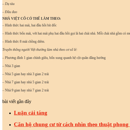
– Dạ tàu
– Đầu đao
NHÀ VIỆT CỔ CÓ THỂ LÀM THEO:
– Hình thức hai mái, hai đầu hồi bít đốc
–
Hình thức bốn mái, với hai mái phụ hai đầu hồi gọi là hai chái nhà. Mỗi chái nhà gồm có m
– Hình thức 8 mái chồng diêm.
Truyền thống người Việt thường làm nhà theo cơ số lẻ:
– Phương đình 1 gian chính giữa, bốn xung quanh hệ cột quân đẳng hướng
– Nhà 3 gian
– Nhà 5 gian hay nhà 3 gian 2 trái
– Nhà 7 gian hay nhà 5 gian 2 trái
– Nhà 9 gian hay nhà 7 gian 2 trái
bài viết gần đây
Luận cải táng
Căn hộ chung cư từ cách nhìn theo thuật phong