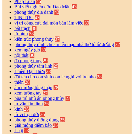
Pháp Luận
46
Bài viết nghiên cứu Đạo Mẫu
43
phong thủy địa danh
43
TIN TỨC
43
vị tri cổng cửa đại môn bàn làm việc
39
bát trạch
38
tử bình
38
kiến trúc phong thủy
37
phong thủy đình chùa miếu mạo nhà thờ tổ từ đường
32
xem ngày giờ
30
nội thất
30
đá phong thủy
29
phong thủy tâm linh
29
Thiền Đại Thừa
28
đặt tên cho con sinh con le nghi voi tre nho
28
thiền
28
âm dương tổng luận
28
xem tướng tay
27
bủa trú phù ấn phong thủy
27
tư vấn tâm linh
26
kinh
26
tử vi trọn đời
26
phong thủy thông dụng
25
giải mộng điềm báo
25
Luật
23