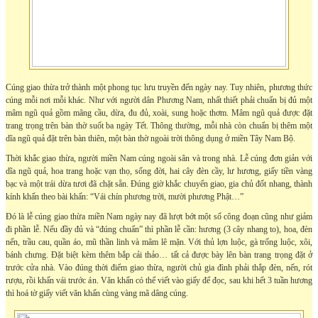
Cúng giao thừa trở thành một phong tục lưu truyền đến ngày nay. Tuy nhiên, phương thức
cúng mỗi nơi mỗi khác. Như với người dân Phương Nam, nhất thiết phải chuẩn bị đủ một
mâm ngũ quả gồm mãng cầu, dừa, đu đủ, xoài, sung hoặc thơm. Mâm ngũ quả được đặt
trang trọng trên bàn thờ suốt ba ngày Tết. Thông thường, mỗi nhà còn chuẩn bị thêm một
dĩa ngũ quả đặt trên bàn thiên, một bàn thờ ngoài trời thông dụng ở miền Tây Nam Bộ.
Thời khắc giao thừa, người miền Nam cúng ngoài sân và trong nhà. Lễ cúng đơn giản với
dĩa ngũ quả, hoa trang hoặc vạn thọ, sống đời, hai cây đèn cầy, lư hương, giấy tiền vàng
bạc và một trái dừa tươi đã chặt sẵn. Đúng giờ khắc chuyển giao, gia chủ đốt nhang, thành
kính khấn theo bài khấn: “Vái chín phương trời, mười phương Phật…”
Đó là lễ cúng giao thừa miền Nam ngày nay đã lượt bớt một số công đoạn cũng như giảm
đi phần lễ. Nếu đầy đủ và “đúng chuẩn” thì phần lễ cần: hương (3 cây nhang to), hoa, đèn
nến, trầu cau, quần áo, mũ thần linh và mâm lê mặn. Với thủ lợn luộc, gà trống luộc, xôi,
bánh chưng. Đặt biệt kèm thêm bắp cải thảo… tất cả được bày lên bàn trang trọng đặt ở
trước cửa nhà. Vào đúng thời điểm giao thừa, người chủ gia đình phải thắp đèn, nến, rót
rượu, rồi khấn vái trước án. Văn khấn có thể viết vào giấy để đọc, sau khi hết 3 tuần hương
thì hoá tờ giấy viết văn khấn cùng vàng mã dâng cúng.