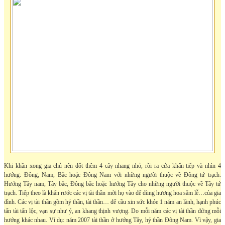
Khi khần xong gia chủ nên đốt thêm 4 cây nhang nhỏ, rồi ra cửa khấn tiếp và nhìn 4
hướng: Đông, Nam, Bắc hoặc Đông Nam với những người thuộc về Đông tứ trạch.
Hướng Tây nam, Tây bắc, Đông bắc hoặc hướng Tây cho những người thuộc về Tây tứ
trạch. Tiếp theo là khấn rước các vị tài thần mời họ vào để dùng hương hoa sắm lễ…của gia
đình. Các vị tài thần gồm hỷ thần, tài thần… để cầu xin sức khỏe 1 năm an lành, hạnh phúc
tấn tài tấn lộc, vạn sự như ý, an khang thịnh vượng. Do mỗi năm các vị tài thần đứng mỗi
hướng khác nhau. Ví dụ: năm 2007 tài thần ở hướng Tây, hỷ thần Đông Nam. Vì vậy, gia