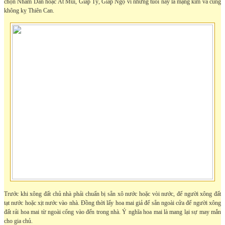
chọn Nhâm Dần hoặc Ất Mùi, Giáp Tý, Giáp Ngọ vì những tuổi này là mạng kim và cũng
không kỵ Thiên Can.
Trước khi xông đất chủ nhà phải chuẩn bị sẵn xô nước hoặc vòi nước, để người xông đất
tạt nước hoặc xịt nước vào nhà. Đồng thời lấy hoa mai giả để sẵn ngoài cửa để người xông
đất rải hoa mai từ ngoài cổng vào đến trong nhà. Ý nghĩa hoa mai là mang lại sự may mắn
cho gia chủ.