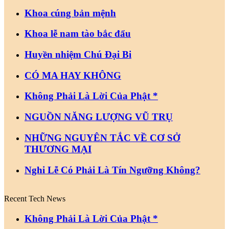
Khoa cúng bản mệnh
Khoa lễ nam tào bắc đẩu
Huyền nhiệm Chú Đại Bi
CÓ MA HAY KHÔNG
Không Phải Là Lời Của Phật *
NGUỒN NĂNG LƯỢNG VŨ TRỤ
NHỮNG NGUYÊN TẮC VỀ CƠ SỞ
THƯƠNG MẠI
Nghi Lễ Có Phải Là Tín Ngưỡng Không?
Recent Tech News
Không Phải Là Lời Của Phật *