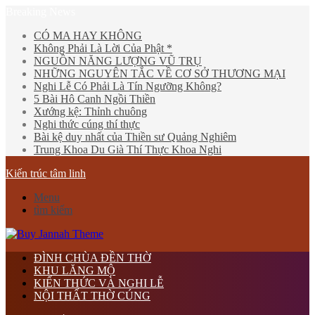
Breaking News
CÓ MA HAY KHÔNG
Không Phải Là Lời Của Phật *
NGUỒN NĂNG LƯỢNG VŨ TRỤ
NHỮNG NGUYÊN TẮC VỀ CƠ SỞ THƯƠNG MẠI
Nghi Lễ Có Phải Là Tín Ngưỡng Không?
5 Bài Hô Canh Ngồi Thiền
Xướng kệ: Thỉnh chuông
Nghi thức cúng thí thực
Bài kệ duy nhất của Thiền sư Quảng Nghiêm
Trung Khoa Du Già Thí Thực Khoa Nghi
Kiến trúc tâm linh
Menu
tìm kiếm
ĐÌNH CHÙA ĐỀN THỜ
KHU LĂNG MỘ
KIẾN THỨC VÀ NGHI LỄ
NỘI THẤT THỜ CÚNG