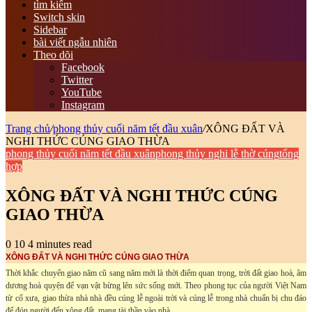
tìm kiếm
Switch skin
Sidebar
bài viết ngẫu nhiên
Theo dõi
Facebook
Twitter
YouTube
Instagram
Trang chủ
/
phong thủy cuối năm tết đầu xuân
/
XÔNG ĐẤT VÀ
NGHI THỨC CÚNG GIAO THỪA
phong thủy cuối năm tết đầu xuân
phong thủy nghi lễ thờ cúng
tổng
hợp
XÔNG ĐẤT VÀ NGHI THỨC CÚNG
GIAO THỪA
0
10
4 minutes read
XÔNG ĐẤT VÀ NGHI THỨC CÚNG GIAO THỪA
Thời khắc chuyển giao năm cũ sang năm mới là thời điểm quan trọng, trời đất giao hoà, âm
dương hoà quyện để vạn vật bừng lên sức sống mới. Theo phong tục của người Việt Nam
từ cổ xưa, giao thừa nhà nhà đều cúng lễ ngoài trời và cúng lễ trong nhà chuẩn bị chu đáo
để đón người đến xông đất, mang tài thần vào nhà.