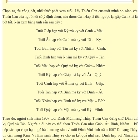
Chọn người xông đất, nhất thiết phải xem tuổi. Lấy Thiên Can của tuổi mình so sánh với
Thiên Can của người tốt có ý định chọn, nếu được Can Hạp là tốt, ngược lại gặp Can Phá là
bớt tốt. Nên xem bảng tính sẵn sau đây :
Tuổi Giáp hạp với Kỷ mà kỵ với Canh – Mậu.
Tuổi Ất hạp với Canh mà kỵ với Tân – Kỷ.
Tuổi Bính hạp với Tân mà kỵ với Nhâm – Canh.
Tuổi Đinh hạp với Nhâm mà kỵ với Quý – Tân.
Tuổi Mậu hạp với Quý mà kỵ với Giám – Nhâm.
Tuổi Kỷ hạp với Giáp mà kỵ với Ất – Quý.
Tuổi Canh hạp với Ất mà kỵ với Bính – Giáp.
Tuổi Tân hạp với Bính mà kỵ với Đinh – Ất.
Tuổi Nhâm hạp với Đinh mà kỵ với Mậu – Bính.
Tuổi Quý hạp với Mậu mà kỵ với Kỷ – Đinh.
Theo đó, người sinh năm 1967 tuổi Đinh Mùi mạng Thủy, Thiên Can đứng chữ Đinh thì
kỵ Quý và Tân. Người tuổi này có thể chọn Thiên Can như Giáp, Ất, Bính, Nhâm… kế
tiếp các bạn chọn hạp ngũ hành tương sinh vì tuôi Đinh Mùi sinh năm 1967 là mạng Thủy
thì cần mạng Kim. Vì Kim sinh Thủy sẽ cho ra kết quả như sau: Đinh hạp với Nhâm thì