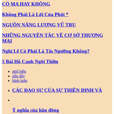
CÓ MA HAY KHÔNG
Không Phải Là Lời Của Phật *
NGUỒN NĂNG LƯỢNG VŨ TRỤ
NHỮNG NGUYÊN TẮC VỀ CƠ SỞ THƯƠNG
MẠI
Nghi Lễ Có Phải Là Tín Ngưỡng Không?
5 Bài Hô Canh Ngồi Thiền
phổ biến
gần đây
bình luận
CÁC ĐẠO SƯ CỦA SỰ THIỀN ĐỊNH VÀ
Ý nghĩa của hầu đồng