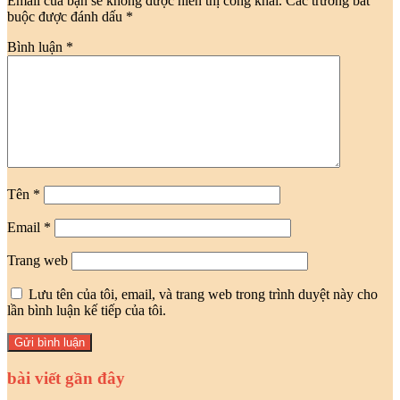
Email của bạn sẽ không được hiển thị công khai.
Các trường bắt
buộc được đánh dấu
*
Bình luận
*
Tên
*
Email
*
Trang web
Lưu tên của tôi, email, và trang web trong trình duyệt này cho
lần bình luận kế tiếp của tôi.
bài viết gần đây