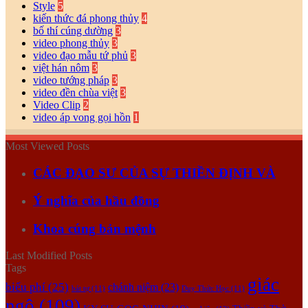
Style
5
kiến thức đá phong thủy
4
bố thí cúng dường
3
video phong thủy
3
video đạo mẫu tứ phủ
3
việt hán nôm
3
video tướng pháp
3
video đền chùa việt
3
Video Clip
2
video áp vong gọi hồn
1
Most Viewed Posts
CÁC ĐẠO SƯ CỦA SỰ THIỀN ĐỊNH VÀ
Ý nghĩa của hầu đồng
Khoa cúng bản mệnh
Last Modified Posts
Tags
giác
biểu phí
(25)
chánh niệm
(23)
bát tự
(11)
Duy Thức Học
(11)
ngộ
(109)