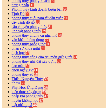
phong thủy phòng khách
92
tướng pháp
91
Phong thủy kinh doanh buôn bán
90
Tịnh Độ
90
phong thủy cuối năm tết đầu xuân
90
cây cảnh đồ gỗ
86
câu chuyện phong thủy
81
linh vật phong thủy
79
phong thủy chung cư nhà nhỏ
78
văn khấn thông dụng
77
phong thủy phòng thờ
76
pháp sư khoa nghi
74
dịch học
73
phong thủy cổng cửa đại môn giếng trời
71
phong thủy nhà đất xây dựng
67
đạo mẫu
62
chon ngày giờ
60
phong thủy số
59
Thiền Nguyên Thủy
59
tứ trụ
58
Phật Học Ứng Dụng
56
kiến thức xây dựng
53
pháp khi phong thủy
47
huyền không học
47
luật nhân quả
46