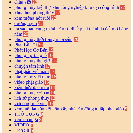
chùa việt
23
phong thủy biệt thự khu công nghiệp khu đại công trình
22
khoa học phong thủy
22
xem tướng nốt ruồi
22
dương trạch
22
tra sao hạn cung mệnh căn số đi lễ phật thánh tạ đất mộ hàng
năm
20
phong thủy thời trang mua sắm
20
Phật Bồ Tát
20
Phật Học Cơ Bản
19
phong tục tang lễ
19
phong thủy thế giới
18
chuyện tâm linh
17
phật giáo việt nam
17
phong tục việt nam
16
video phật giáo
15
kiến thức đạo mẫu
14
phong thủy cơ bản
14
lịch sử phong thủy
12
video nghi lễ việt
10
xem tuổi làm ăn kết hôn xây nhà căn đồng tu tập phật giáo
9
THỜ CÚNG
8
xem chân gà
8
VIDEO
7
Lịch Sử
5