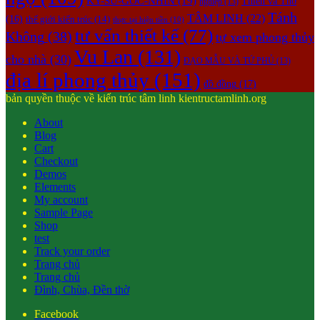
KY-SU-GOC-NHIN
(19)
Thiền và Thở
nghiệp
(13)
Tánh
TÂM LINH
(22)
(16)
thế giới kiến trúc
(14)
thực tại hiện tiền
(10)
tư vấn thiết kế
(77)
Không
(38)
tự xem phong thủy
Vu Lan
(131)
cho nhà
(30)
ĐẠO MẪU VÀ TỨ PHỦ
(13)
địa lí phong thủy
(151)
đồ đồng
(17)
bản quyền thuộc về kiến trúc tâm linh kientructamlinh.org
About
Blog
Cart
Checkout
Demos
Elements
My account
Sample Page
Shop
test
Track your order
Trang chủ
Trang chủ
Đình, Chùa, Đền thờ
Facebook