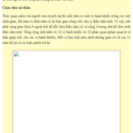
Chào đón tài thần
Theo quan niệm của người xưa truyền lại thì mỗi năm có một vị hành khiển trông coi việc
nhân gian, hết năm vị thần năm cũ lại bàn giao công việc cho vị thần năm mới. Vì vậy, nên
phải cúng giao thừa ở ngoài trời để tiễn đưa thần năm cũ và cúng ở trong nhà để đón rước
thần năm mới. Tổng cộng một năm có 12 vị hành khiển và 12 phán quan (phán quan là vị
thần giúp việc cho các vị hành khiển). Mỗi vị làm một năm dưới dương gian và cứ sau 12
năm thì lại có sự luân phiên trở lại.