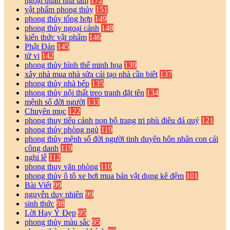
ngoại quan nhà tắm
172
vật phẩm phong thủy
151
phong thủy tổng hợp
149
phong thủy ngoại cảnh
148
kiến thức vật phẩm
146
Phật Đản
145
tử vi
142
phong thủy hình thế minh họa
139
xây nhà mua nhà sửa cải tạo nhà cần biêt
137
phong thủy nhà bếp
135
phong thủy nội thất treo tranh đặt tên
134
mệnh số đời người
133
Chuyên mục
122
phong thuy tiểu cảnh non bộ trang tri phù điêu đá quý
121
phong thủy phòng ngủ
119
phong thủy mệnh số đời người tinh duyên hôn nhân con cái
công danh
119
nghi lễ
112
phong thuy văn phòng
110
phong thủy ô tô xe hơi mua bán vật dụng kê đệm
101
Bài Viết
99
nguyễn duy nhiên
99
sinh thức
98
Lời Hay Ý Đẹp
95
phong thủy màu sắc
95