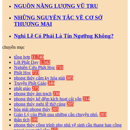
NGUỒN NĂNG LƯỢNG VŨ TRỤ
NHỮNG NGUYÊN TẮC VỀ CƠ SỞ
THƯƠNG MẠI
Nghi Lễ Có Phải Là Tín Ngưỡng Không?
chuyên mục
tổng hợp
11.740
Lời Phật Dạy
1.342
Nghiên Cứu Phật Học
731
Phật Học
723
phong thủy cấm kỵ hóa giải
385
Truyện Phật Giáo
346
phật giáo
275
phong thủy âm trạch
236
phong thủy kê đệm kích hoạt cải vận
214
phong thủy nghi lễ thờ cúng
205
hóa giải phong thủy
205
Giáo Lý của Phật qua những câu chuyện nhỏ.
203
thần tích
199
phong thủy công trình phụ nhà vệ sinh cầu thang ban công