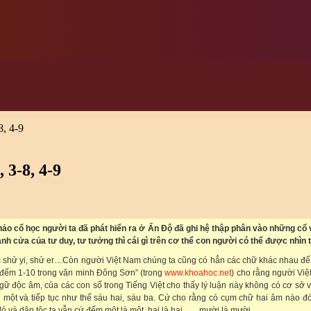
, 4-9
 3-8, 4-9
 khảo cổ học người ta đã phát hiển ra ở Ấn Độ đã ghi hệ thập phân vào những cổ 
ảnh cửa của tư duy, tư tưởng thì cái gì trên cơ thể con người có thể được nhìn
c shử yi, shử er…Còn người Việt Nam chúng ta cũng có hẳn các chữ khác nhau để ch
u số đếm 1-10 trong văn minh Đông Sơn” (trong
www.khoahoc.net
) cho rằng người Viê
 ngữ độc âm, của các con số trong Tiếng Việt cho thấy lý luận này không có cơ sở
một và tiếp tục như thế sáu hai, sáu ba. Cứ cho rằng có cụm chữ hai âm nào đo
và dân tộc ta vẫn cứ đếm một là một, hai là hai,…., mười là mười.