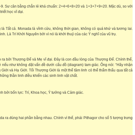
n: 2-7, 4-9. Sư cân bằng chẳn lẻ khá chuẩn: 2+4+6+8=20 và 1+3+7+9=20. Mặc dù, so với
́t học vĩ đại.
 Tất cả. Monada là vĩnh cửu, không thời gian, không có quá khứ và tương lai.
h. Là Trí Khởi Nguyên bởi vì nó là khởi thuỷ của các Ý nghĩ của vũ trụ.
 tạo ra bởi Thượng Đế và Mẹ vĩ đại. Đây là con đầu lòng của Thượng Đế. Chính thể,
uệ nếu như không đặt vấn đề dưới cấu đồ (diagram) tam giác. Ông nói: “Hãy nhận
iới và Hạ Giới. Tối Thượng Giới là một thể tâm linh có thể thẩm thấu qua tất cả
ững thần linh điều khiển các sinh linh vật chất.
h bởi bốn lực: Trí, Khoa học, Ý tưởng và Cảm giác.
da ra đúng hai phần bằng nhau. Chính vì thế, phái Pithagor cho số 5 tượng trưng