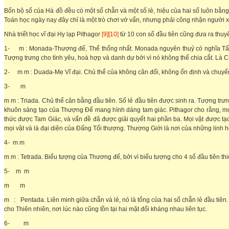
Bốn bộ số của Hà đồ đều có một số chẵn và một số lẻ, hiệu của hai số luôn 
Toán học ngày nay đây chỉ là một trò chơi vớ vẩn, nhưng phải công nhận người xưa k
Nhà triết học vĩ đại Hy lạp Pithagor
[9][10]
từ 10 con số đầu tiên cũng đưa ra thuyế
1- m : Monada-Thượng đế, Thể thống nhất. Monada nguyên thuỷ có nghĩa Tất cả
Tượng trưng cho tình yêu, hoà hợp và danh dự bởi vì nó không thể chia cắt. Là C
2- m m : Duada-Mẹ Vĩ đại. Chủ thể của không cân đối, không ổn định và chuyể
3- m
m m : Triada. Chủ thể cân bằng đầu tiên. Số lẻ đầu tiên được sinh ra. Tượng trưn
khuôn sáng tạo của Thượng Đế mang hình dáng tam giác. Pithagor cho rằng, mọi 
thức được Tam Giác, và vấn đề đã được giải quyết hai phần ba. Mọi vật được tạo
mọi vật và là đại diện của Đấng Tối thượng. Thượng Giới là nơi của những linh hồn
4- m m
m m : Tetrada. Biểu tượng của Thương đế, bởi vì biểu tượng cho 4 số đầu tiên t
5- m m
m m
m : Pentada. Liên minh giữa chẵn và lẻ, nó là tổng của hai số chẵn lẻ đầu tiên
cho Thiên nhiên, nơi lúc nào cũng tồn tại hai mặt đối kháng nhau liên tục.
6- m