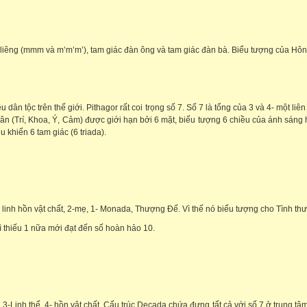
g liêng (mmm và m’m’m’), tam giác đàn ông và tam giác đàn bà. Biểu tượng của Hôn
u dân tộc trên thế giới. Pithagor rất coi trọng số 7. Số 7 là tổng của 3 và 4- một l
hân (Trí, Khoa, Ý, Cảm) được giới hạn bởi 6 mặt, biểu tượng 6 chiều của ánh sáng
khiển 6 tam giác (6 triada).
 linh hồn vật chất, 2-mẹ, 1- Monada, Thượng Đế. Vì thế nó biểu tượng cho Tình thư
ì thiếu 1 nữa mới đạt đến số hoàn hảo 10.
inh thể, 4- hồn vật chất. Cấu trúc Decada chứa đựng tất cả với số 7 ở trung tâm. 