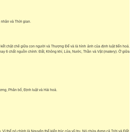
 nhân và Thời gian.
iên kết chặt chẽ giữa con người và Thượng Đế và là hình ảnh của định luật tiến hoá.
 hay 6 chất nguồn chính: Đất, Không khí, Lửa, Nước, Thần và Vật (matery). Ở giữa
ơng, Phân bố, Định luật và Hài hoà.
Vì thế nó chính là Nguyên thể kiến trúc của vũ trụ. Nó chứa đựng cả Trời và Đất,