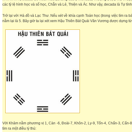
các tỷ lệ hình học và số học, Chẵn và Lẻ, Thiện và Ác. Như vậy, decada là Tự tín
Trở lại với Hà đồ và Lạc Thư. Nếu xét về khía cạnh Toán học (trong việc tìm ra ba
nằm lại là 5. Bây giờ ta lại xét xem Hậu Thiên Bát Quái Văn Vương được dựng từ
Với Khảm nằm phương vị 1, Càn -6, Đoài-7, Khôn-2, Ly-9, Tốn-4, Chấn-3, Cấn-8.
tìm ra một điều lý thú: