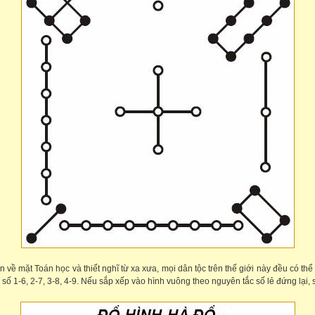
về mặt Toán học và thiết nghĩ từ xa xưa, mọi dân tộc trên thế giới này đều có 
̀ thôi) bộ số 1-6, 2-7, 3-8, 4-9. Nếu sắp xếp vào hình vuông theo nguyên tắc số lẻ đứn