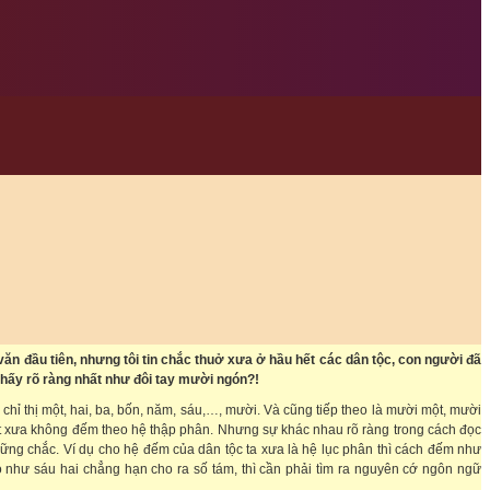
văn đầu tiên, nhưng tôi tin chắc thuở xưa ở hầu hết các dân tộc, con người đã
 thấy rõ ràng nhất như đôi tay mười ngón?!
ỉ thị một, hai, ba, bốn, năm, sáu,…, mười. Và cũng tiếp theo là mười một, mười
̣t xưa không đếm theo hệ thập phân. Nhưng sự khác nhau rõ ràng trong cách đọc
 vững chắc. Ví dụ cho hệ đếm của dân tộc ta xưa là hệ lục phân thì cách đếm như
́ như sáu hai chẳng hạn cho ra số tám, thì cần phải tìm ra nguyên cớ ngôn ngữ