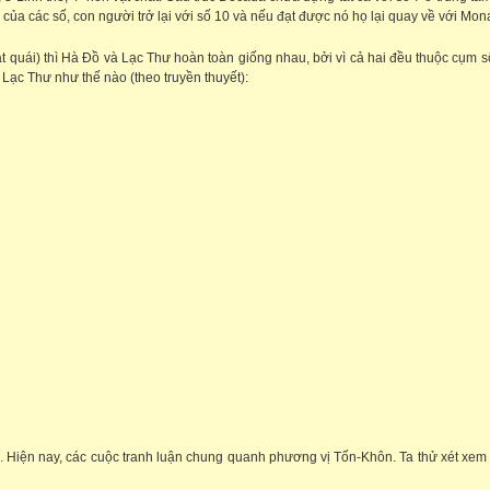
h của các số, con người trở lại với số 10 và nếu đạt được nó họ lại quay về với Mon
́t quái) thì Hà Đồ và Lạc Thư hoàn toàn giống nhau, bởi vì cả hai đều thuộc cụm số 
 Lạc Thư như thế nào (theo truyền thuyết):
 Hiện nay, các cuộc tranh luận chung quanh phương vị Tốn-Khôn. Ta thử xét xem c