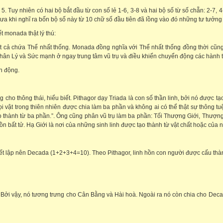
bằng 5. Tuy nhiên có hai bộ bắt đầu từ con số lẻ 1-6, 3-8 và hai bộ số từ số chẵ
hi nghĩ ra bốn bộ số này từ 10 chữ số đầu tiên đã lồng vào đó những tư tưởng triê
t monada thật lý thú:
 chứa Thể nhất thống. Monada đồng nghĩa với Thể nhất thống đồng thời cũng là
hân Lý và Sức mạnh ở ngay trung tâm vũ trụ và điều khiển chuyển động các hành tin
n động.
g cho thông thái, hiểu biết. Pithagor dạy Triada là con số thần linh, bởi nó được
vật trong thiên nhiên được chia làm ba phần và không ai có thể thật sự thông t
 thành từ ba phần.”. Ông cũng phân vũ trụ làm ba phần: Tối Thượng Giới, Thượng G
 bất tử. Hạ Giới là nơi của những sinh linh được tạo thành từ vật chất hoặc của nh
hiết lập nên Decada (1+2+3+4=10). Theo Pithagor, linh hồn con người được cấu thàn
. Bởi vậy, nó tương trưng cho Cân Bằng và Hài hoà. Ngoài ra nó còn chia cho Deca