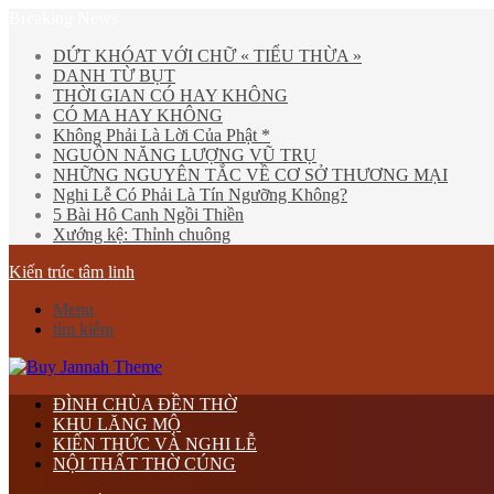
Breaking News
DỨT KHÓAT VỚI CHỮ « TIỂU THỪA »
DANH TỪ BỤT
THỜI GIAN CÓ HAY KHÔNG
CÓ MA HAY KHÔNG
Không Phải Là Lời Của Phật *
NGUỒN NĂNG LƯỢNG VŨ TRỤ
NHỮNG NGUYÊN TẮC VỀ CƠ SỞ THƯƠNG MẠI
Nghi Lễ Có Phải Là Tín Ngưỡng Không?
5 Bài Hô Canh Ngồi Thiền
Xướng kệ: Thỉnh chuông
Kiến trúc tâm linh
Menu
tìm kiếm
ĐÌNH CHÙA ĐỀN THỜ
KHU LĂNG MỘ
KIẾN THỨC VÀ NGHI LỄ
NỘI THẤT THỜ CÚNG