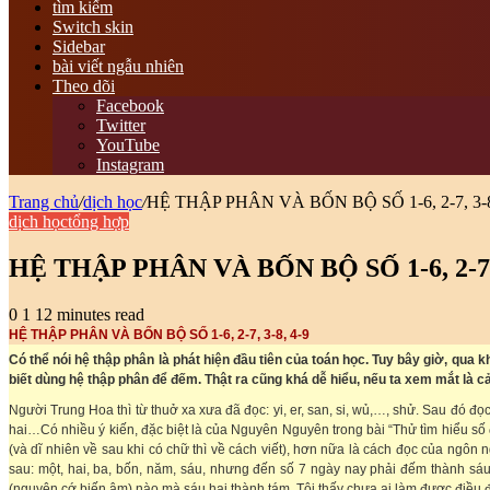
tìm kiếm
Switch skin
Sidebar
bài viết ngẫu nhiên
Theo dõi
Facebook
Twitter
YouTube
Instagram
Trang chủ
/
dịch học
/
HỆ THẬP PHÂN VÀ BỐN BỘ SỐ 1-6, 2-7, 3-8
dịch học
tổng hợp
HỆ THẬP PHÂN VÀ BỐN BỘ SỐ 1-6, 2-7,
0
1
12 minutes read
HỆ THẬP PHÂN VÀ BỐN BỘ SỐ 1-6, 2-7, 3-8, 4-9
Có thể nói hệ thập phân là phát hiện đầu tiên của toán học. Tuy bây giờ, qua
biết dùng hệ thập phân để đếm. Thật ra cũng khá dễ hiểu, nếu ta xem mắt là c
Người Trung Hoa thì từ thuở xa xưa đã đọc: yi, er, san, si, wủ,…, shử. Sau đó đọ
hai…Có nhiều ý kiến, đặc biệt là của Nguyên Nguyên trong bài “Thử tìm hiể
(và dĩ nhiên về sau khi có chữ thì về cách viết), hơn nữa là cách đọc của ngôn
sau: một, hai, ba, bốn, năm, sáu, nhưng đến số 7 ngày nay phải đếm thành sáu 
(nguyên cớ biến âm) nào mà sáu hai thành tám. Tôi thấy chưa ai làm được điều đó 