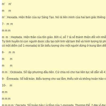
m’ m’
m m
m’ : Hexada. Hiện thân của sự Sáng Tạo. Nó là liên minh của hai tam giác thiên
7- m m
m m m
m m : Heptada. Hiện thân của tôn giáo. Bởi vì, số 7 là số thánh thiện đối với nhiề
Tự tính huyền bí con người được cấu tạo bởi linh vật tam thể và hình tượng tứ p
có một điểm (số 1-monada) bí ẩn biểu tượng cho một người đứng ở trung tâm điều 
8- m m
m m
m m
m m : Ocdoada. Số lập phương đầu tiên. Cứ chia nó cho hai liên tục sẽ dẫn về 4:
9- Ênneada. Số bất toàn. Biểu tượng cho sai lầm, thiếu sót và không hoàn hảo v
10- m
m m
m m m
m m m m : Decada. Số hoàn hảo.Là tổng của 1-monada, Thượng Đế, 2-Mẹ vĩ đại, 3-L