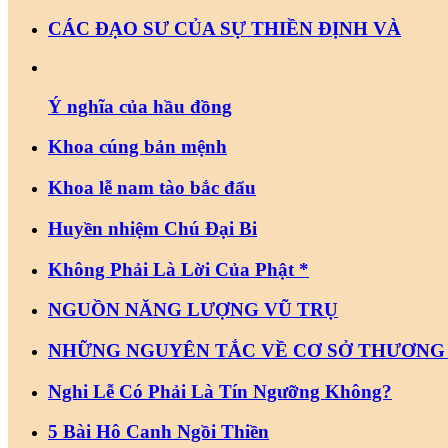
CÁC ĐẠO SƯ CỦA SỰ THIỀN ĐỊNH VÀ
Ý nghĩa của hầu đồng
Khoa cúng bản mệnh
Khoa lễ nam tào bắc đẩu
Huyền nhiệm Chú Đại Bi
Không Phải Là Lời Của Phật *
NGUỒN NĂNG LƯỢNG VŨ TRỤ
NHỮNG NGUYÊN TẮC VỀ CƠ SỞ THƯƠNG
Nghi Lễ Có Phải Là Tín Ngưỡng Không?
5 Bài Hô Canh Ngồi Thiền