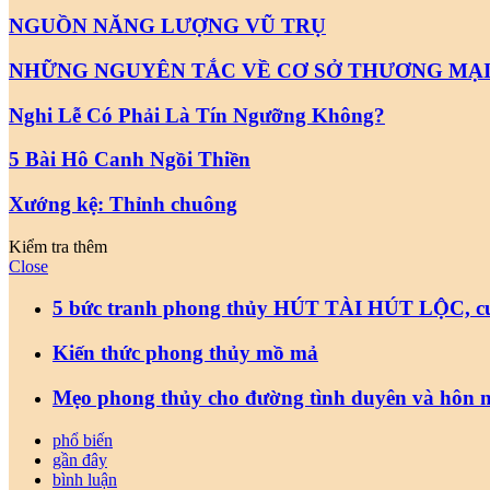
NGUỒN NĂNG LƯỢNG VŨ TRỤ
NHỮNG NGUYÊN TẮC VỀ CƠ SỞ THƯƠNG MẠ
Nghi Lễ Có Phải Là Tín Ngưỡng Không?
5 Bài Hô Canh Ngồi Thiền
Xướng kệ: Thỉnh chuông
Kiểm tra thêm
Close
5 bức tranh phong thủy HÚT TÀI HÚT LỘC, cuố
Kiến thức phong thủy mồ mả
Mẹo phong thủy cho đường tình duyên và hôn 
phổ biến
gần đây
bình luận