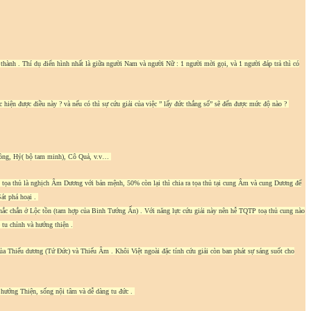
hành . Thí dụ điển hình nhất là giữa người Nam và người Nữ : 1 người mời gọi, và 1 người đáp trả thì có
hiện được điều này ? và nếu có thì sự cứu giải của việc ” lấy đức thắng số” sẽ đến được mức độ nào ?
 Hồng, Hỷ( bộ tam minh), Cô Quả, v.v…
P tọa thủ là nghịch Âm Dương với bản mệnh, 50% còn lại thì chia ra tọa thủ tại cung Âm và cung Dương để
át phá hoại .
c chắn ở Lộc tồn (tam hợp của Binh Tướng Ấn) . Với năng lực cứu giải này nên hễ TQTP toạ thủ cung nào
tu chỉnh và hướng thiện .
ủa Thiếu dương (Tứ Đức) và Thiếu Âm . Khôi Việt ngoài đặc tính cứu giải còn ban phát sự sáng suốt cho
ĩ hướng Thiện, sống nội tâm và dễ dàng tu đức .