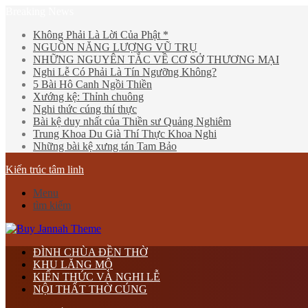
Breaking News
Không Phải Là Lời Của Phật *
NGUỒN NĂNG LƯỢNG VŨ TRỤ
NHỮNG NGUYÊN TẮC VỀ CƠ SỞ THƯƠNG MẠI
Nghi Lễ Có Phải Là Tín Ngưỡng Không?
5 Bài Hô Canh Ngồi Thiền
Xướng kệ: Thỉnh chuông
Nghi thức cúng thí thực
Bài kệ duy nhất của Thiền sư Quảng Nghiêm
Trung Khoa Du Già Thí Thực Khoa Nghi
Những bài kệ xưng tán Tam Bảo
Kiến trúc tâm linh
Menu
tìm kiếm
ĐÌNH CHÙA ĐỀN THỜ
KHU LĂNG MỘ
KIẾN THỨC VÀ NGHI LỄ
NỘI THẤT THỜ CÚNG