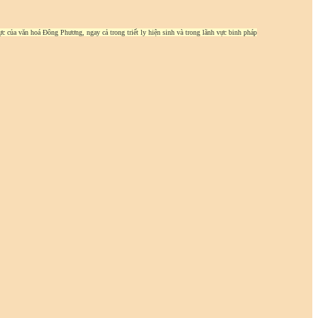
c của văn hoá Đông Phương, ngay cả trong triết ly hiện sinh và trong lãnh vực binh pháp