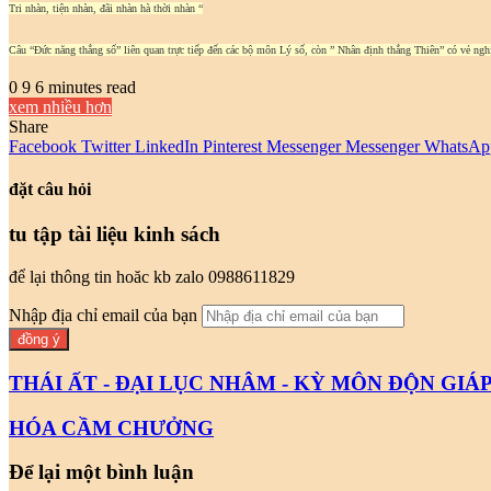
Tri nhàn, tiện nhàn, đãi nhàn hà thời nhàn “
Câu “Đức năng thắng số” liên quan trực tiếp đến các bộ môn Lý số, còn ” Nhân định thắng Thiên” có vẻ nghi
0
9
6 minutes read
xem nhiều hơn
Share
Facebook
Twitter
LinkedIn
Pinterest
Messenger
Messenger
WhatsAp
đặt câu hỏi
tu tập tài liệu kinh sách
để lại thông tin hoăc kb zalo 0988611829
Nhập địa chỉ email của bạn
THÁI ẤT - ÐẠI LỤC NHÂM - KỲ MÔN ÐỘN GIÁ
HÓA CẦM CHƯỞNG
Để lại một bình luận