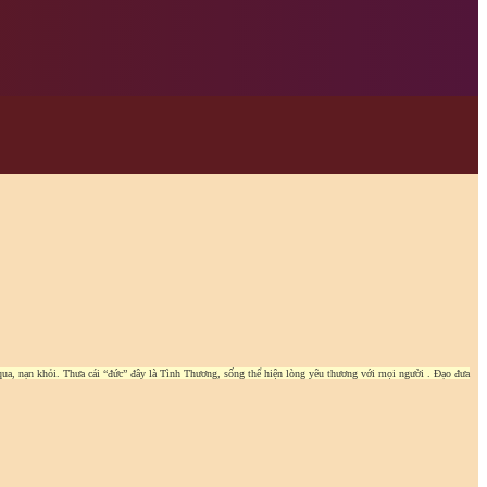
i qua, nạn khỏi. Thưa cái “đức” đây là Tình Thương, sống thể hiện lòng yêu thương với mọi người . Đạo đưa