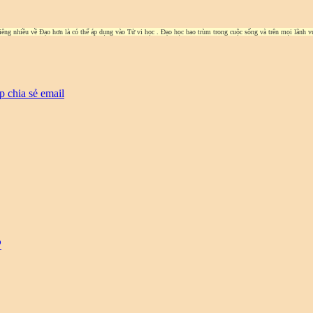
êng nhiều về Đạo hơn là có thể áp dụng vào Tử vi học . Đạo học bao trùm trong cuộc sống và trên mọi lãnh vự
p
chia sẻ email
P