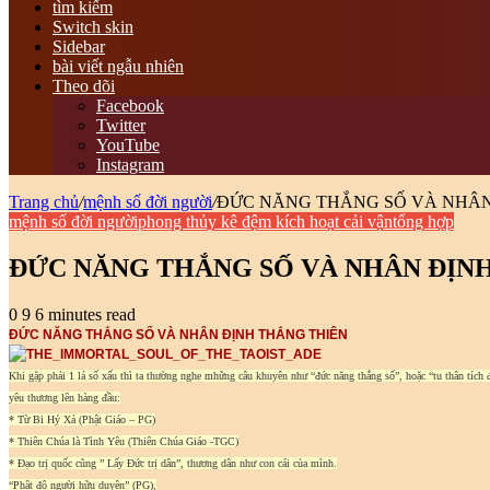
tìm kiếm
Switch skin
Sidebar
bài viết ngẫu nhiên
Theo dõi
Facebook
Twitter
YouTube
Instagram
Trang chủ
/
mệnh số đời người
/
ĐỨC NĂNG THẮNG SỐ VÀ NHÂN
mệnh số đời người
phong thủy kê đệm kích hoạt cải vận
tổng hợp
ĐỨC NĂNG THẮNG SỐ VÀ NHÂN ĐỊN
0
9
6 minutes read
ĐỨC NĂNG THẮNG SỐ VÀ NHÂN ĐỊNH THẮNG THIÊN
Khi gặp phải 1 lá số xấu thì ta thường nghe mhững câu khuyên như “đức năng thắng số”, hoặc “tu thân tích đ
yêu thương lên hàng đầu:
* Từ Bi Hỷ Xả (Phật Giáo – PG)
* Thiên Chúa là Tình Yêu (Thiên Chúa Giáo -TGC)
* Đạo trị quốc cũng ” Lấy Đức trị dân”, thương dân như con cái của mình.
“Phât độ người hữu duyên” (PG),