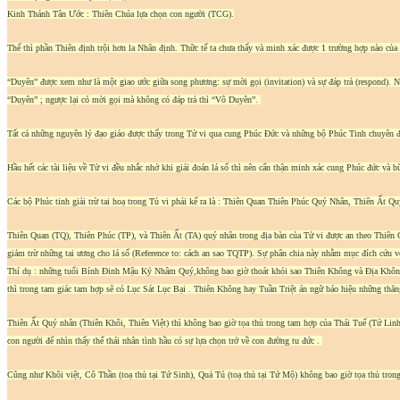
Kinh Thánh Tân Ước : Thiên Chúa lựa chọn con người (TCG).
Thế thì phần Thiên định trội hơn la Nhân định. Thữc tế ta chưa thấy và minh xác được 1 trường hợp nào của
“Duyên” được xem như là một giao ước giữa song phương: sự mời gọi (invitation) và sự đáp trả (respond). N
“Duyên” ; ngược lại có mời gọi mà không có đáp trả thì “Vô Duyên”.
Tất cả những nguyên lý đạo giáo được thấy trong Tử vi qua cung Phúc Đức và những bộ Phúc Tinh chuyên đi c
Hầu hết các tài liệu về Tử vi đều nhắc nhở khi giải đoán lá số thì nên cẩn thận minh xác cung Phúc đức và b
Các bộ Phúc tinh giải trừ tai hoạ trong Tủ vi phải kể ra là : Thiên Quan Thiên Phúc Quý Nhân, Thiên Ấ
Thiên Quan (TQ), Thiên Phúc (TP), và Thiên Ất (TA) quý nhân trong địa bàn của Tử vi được an theo Thiên 
giảm trừ những tai ương cho lá số (Reference to: cách an sao TQTP). Sự phân chia này nhằm mục đích cứu 
Thí dụ : những tuổi Bính Đinh Mậu Kỷ Nhâm Quý,không bao giờ thoát khỏi sao Thiên Không và Địa Không, 
thì trong tam giác tam hợp sẽ có Lục Sát Lục Bại . Thiên Không hay Tuần Triệt án ngữ báo hiệu những thăn
Thiên Ất Quý nhân (Thiên Khôi, Thiên Việt) thì không bao giờ tọa thủ trong tam hợp của Thái Tuế (Tứ Lin
con người để nhìn thấy thế thái nhân tình hầu có sự lựa chọn trở về con đường tu đức .
Cũng như Khôi việt, Cô Thần (toạ thủ tại Tứ Sinh), Quả Tú (toạ thủ tại Tứ Mộ) không bao giờ tọa thủ tron