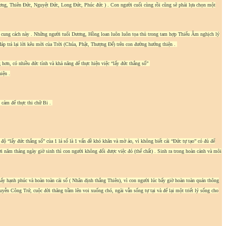
ơng, Thiên Đức, Nguyệt Đức, Long Đức, Phúc đức ) . Con người cuối cùng rồi cũng sẽ phải lựa chọn một
 cung cách này . Những người tuổi Dương, Hồng loan luôn luôn tọa thủ trong tam hợp Thiếu Âm nghịch lý
p trả lại lời kêu mời của Trời (Chúa, Phật, Thượng Đế) trên con đường hướng thiện .
ơn, có nhiều đức tính và khả năng để thực hiện việc “lấy đức thắng số”
iện .
 cảm để thực thi chữ Bi .
độ “lấy đức thắng số” của 1 lá số là 1 vấn đề khó khăn và mờ ảo, vì không biết cái “Đức tự tạo” có đủ để
i năm tháng ngày giờ sinh thì con người không đổi được việc đó (thể chất) . Sinh ra trong hoàn cảnh và môi
ấy hạnh phúc và hoàn toàn cải số ( Nhân định thắng Thiên), vì con người lúc bấy giờ hoàn toàn quán thông
ễn Công Trứ, cuộc đời thăng trầm lên voi xuống chó, ngài vẫn sống tự tại và để lại một triết lý sống cho