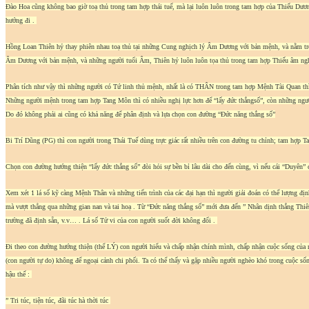
Đào Hoa cũng không bao giờ toạ thủ trong tam hợp thái tuế, mà lại luôn luôn trong tam hợp của Thiếu Dư
hướng đi .
Hồng Loan Thiên hỷ thay phiên nhau toạ thủ tại những Cung nghịch lý Âm Dương với bản mệnh, và nằm tron
Âm Dương với bản mệnh, và những người tuổi Âm, Thiên hỷ luôn luôn tọa thủ trong tam hợp Thiếu âm nghịch
Phân tích như vậy thì những người có Tứ linh thủ mệnh, nhất là có THÂN trong tam hợp Mệnh Tài Quan thì 
Những người mệnh trong tam hợp Tang Môn thì có nhiều nghị lực hơn để “lấy đức thắngsố”, còn những ngườ
Do đó không phải ai cũng có khả năng để phân định và lựa chọn con đường “Đức năng thắng số”
Bi Trí Dũng (PG) thì con người trong Thái Tuế dùng trực giác rất nhiều trên con đường tu chỉnh; tam hợp 
Chọn con đường hướng thiện “lấy đức thắng số” đòi hỏi sự bền bỉ lâu dài cho đến cùng, vì nếu cái “Duyên” c
Xem xét 1 lá số kỹ càng Mệnh Thân và những tiến trình của các đại hạn thì người giải đoán có thể lượng địn
mà vượt thẳng qua những gian nan và tai hoạ . Từ “Đức năng thắng số” mới đưa đến ” Nhân dịnh thắng Thiên 
trường đã định sẵn, v.v… . Lá số Tử vi của con người suốt đời không đổi .
Đi theo con đường hướng thiện (thể LÝ) con người hiểu và chấp nhận chính mình, chấp nhận cuộc sống của mì
(con người tự do) không để ngoại cảnh chi phối. Ta có thể thấy và gặp nhiều người nghèo khó trong cuộc số
hậu thế :
” Tri túc, tiện túc, đãi túc hà thời túc