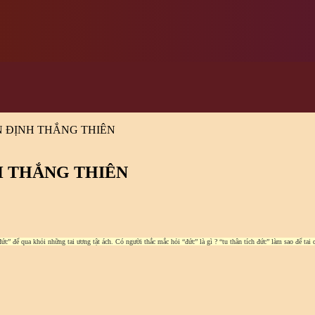
 ĐỊNH THẮNG THIÊN
H THẮNG THIÊN
ức” để qua khỏi những tai ương tật ách. Có người thắc mắc hỏi “đức” là gì ? “tu thân tích đức” làm sao để ta