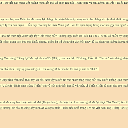
ơng . Sự việc này mang đến những xung đột thái độ chọn lựa giữa Tham vọng và con đường Tu Đức ( Thiếu Dư
g tam hợp của Thiếu âm để mang lại những cảm nhận bén nhậy, sáng suốt cho những ai chịu thiệt thòi trong
 lý với bản mệnh . Điều này cho thấy bô Tam Minh giữ 1 vai trò quan trọng trong việc kêu gọi con người đá
khó mà thực hiện được việc lấy “Đức thắng số “. Trường hợp Thân cư Phúc Di Phu /Thê thì có nhiều hy vọng h
i mệnh trong tam hợp của Thiếu dương, thiếu âm thì dùng cảm giác bèn nhạy để lựa chọn con đường hướng th
Tang Môn dùng “Dũng lực” để thực thi chữ Bi (Đức) , còn tam hợp T.Dương, T.Âm thì “Trí lực” với những nhậy
hỉ nhất thời , hay sự giao ước giữa Trời và Người bị xoá bỏ thì còn gì nữa là “Đức” .
h được tính cách nhất thời hay lâu dài. Như vậy ta nên tin vào “Đức năng thắng số”, tuy nhiên khẳng định mức 
“, và câu “Nhân định thắng Thiên” chủ về mặt tinh thần hơn là vật chất, vì Thiên (Trời) đã định cho con ngườ
nh để sống hòa thuận với trời đất (Thuận thiên), như vậy thì chính con người đã đạt được “Tri Mệnh”, tìm th
ng, nhưng lúc nào họ cũng đầy bình an và hạnh phúc . Tiêu biểu nhất trong lich sử Việt nam Thọ Tường Tử Nguy