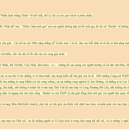
 “Nhân định thắng Thiên” về thể chất, thể Lý thì có
(xin giải thích ở phần dưới)
.
ếu “Phật độ” hay ” Thiên Chúa mời gọi” mà con người không đáp trả lời mời gọi đó thì cái “Duyên” sẽ không t
ứu giải . Cái mờ ảo của “Đức năng thắng số” là khi xem 1 lá số, làm sao biết được lá số đó có khả năng thực 
ù trừ thêm, bớt vào độ số tốt xấu của các cung giải đoán .
t Quý Nhân, Bộ Tứ Đức, Giải Thần, Hoá khoa , v.v… những bộ sao mang con người huớng về cái đức như Đào,
Can và toạ thủ ở vào những vị trí thua thiệt, hay hung hiểm để cứu giải cho lá số . 50% những Cung mà TQT
vớt cho những ai cung Mệnh (và các cung cường ) an tại những cung nghịch lý Âm Dương, và những ai bị Lục S
Địa kiếp, nếu không ở mệnh thì ở tam hợp Thái Tuế (là tam hợp có Long Phượng Hổ Cái), nếu không thì chắ
g trầm và ngang trái của cuộc sống . Nhiệm vụ của TQTP là cứu giải đồng thời mời gọi con người hãy quay về 
h) và tang Môn (Mã Khốc khách), như vậy sự cứu giải của Khôi việt được bao trùm và phân phát cho tam hợp c
g tam hợp của Thái tuế ; do đó những người có Cô Quả luôn ở trong tình trạng bất đắc chí, và có những ý ngh