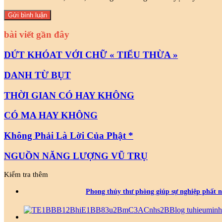
bài viết gần đây
DỨT KHÓAT VỚI CHỮ « TIỂU THỪA »
DANH TỪ BỤT
THỜI GIAN CÓ HAY KHÔNG
CÓ MA HAY KHÔNG
Không Phải Là Lời Của Phật *
NGUỒN NĂNG LƯỢNG VŨ TRỤ
Kiểm tra thêm
Phong thủy thư phòng giúp sự nghiệp phất n