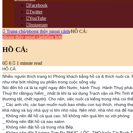
ngẫu
Facebook
nhiên
Twitter
YouTube
Instagram
Trang chủ
/
phong thủy ngoại cảnh
/
HỒ CÁ:
phong thủy ngoại cảnh
tổng hợp
HỒ CÁ:
0
6
1 minute read
HỒ CÁ:
Nhiều người thích trang trí Phòng khách bằng hồ cá & thích nuôi cá. 
như nhẹ bớt những ưu phiền trong cuộc sống vậy.
Nói đến hồ cá là ta nghĩ ngay đến Nước, hành Thuỷ. Hành Thuỷ phải n
Thuỷ thì rất
nguy hiểm_ nhất là khi ta sử dụng Trạch vận và Phi Tinh t
thương tật, chết người). Cho nên, việc nuôi cá kiểng trong nhà coi th
_ Các anh chị, các bạn muốn nuôi bao nhiêu con tuỳ thích, nhưng theo
khả năng và tuỳ nhà quý vị lớn nhỏ nữa. Nên nhớ, nhà nhỏ mà để hà
_ Không nên để hồ cá quá cao, hồ không nên quá lớn so với phòng.
_ Không nên đặt hồ cá sau salon.
_ Không nên đặt hồ cá trong nhà Bếp.
_ Không nên đặt 3 tượng Tam Đa PHÚC- LỘC- THỌ hoặc Tài Bạch Tinh Q