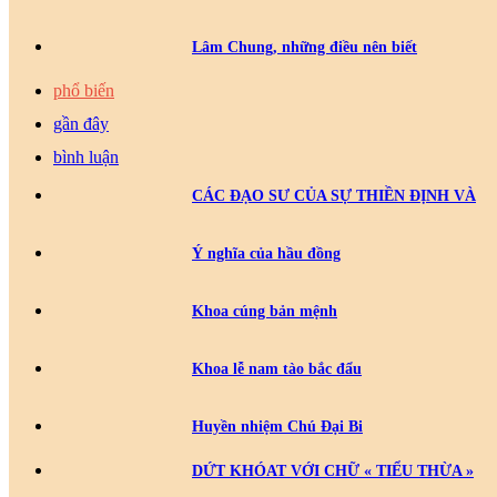
Lâm Chung, những điều nên biết
phổ biến
gần đây
bình luận
CÁC ĐẠO SƯ CỦA SỰ THIỀN ĐỊNH VÀ
Ý nghĩa của hầu đồng
Khoa cúng bản mệnh
Khoa lễ nam tào bắc đẩu
Huyền nhiệm Chú Đại Bi
DỨT KHÓAT VỚI CHỮ « TIỂU THỪA »