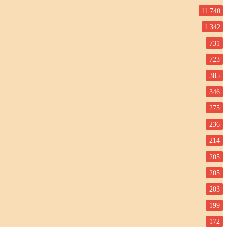
11.740
1.342
731
723
385
346
275
236
214
205
205
203
199
172