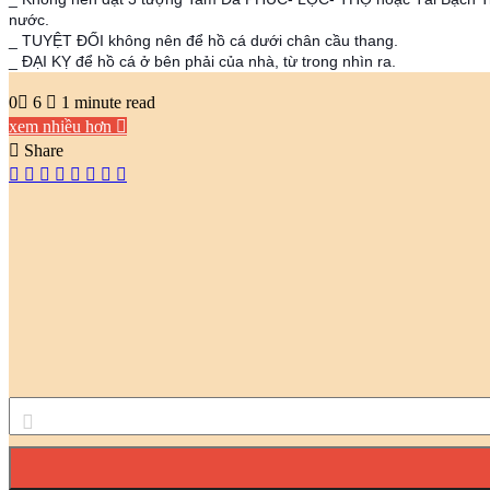
nước.
_ TUYỆT ĐỐI không nên để hồ cá dưới chân cầu thang.
_ ĐẠI KỴ để hồ cá ở bên phải của nhà, từ trong nhìn ra.
0
6
1 minute read
xem nhiều hơn
Share
Facebook
Twitter
LinkedIn
Pinterest
Messenger
Messenger
WhatsApp
chia
sẻ
email
Nhập
địa
chỉ
email
của