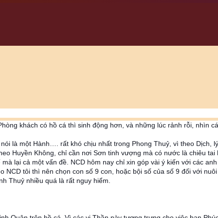
Phòng khách có hồ cá thì sinh động hơn, và những lúc rảnh rỗi, nhìn cá
ói là một Hành…. rất khó chịu nhất trong Phong Thuỷ, vì theo Dịch, l
heo Huyền Không, chỉ cần nơi Sơn tinh vượng mà có nước là chiêu tai hoạ
ế mà lại cả một vấn đề. NCD hôm nay chỉ xin góp vài ý kiến với các anh
 NCD tôi thì nên chọn con số 9 con, hoặc bội số của số 9 đối với nuôi
nh Thuỷ nhiều quá là rất nguy hiểm.
uân trên hồ cá. Vì các vị Thần này tượng trưng cho việc ban Phúc, ba