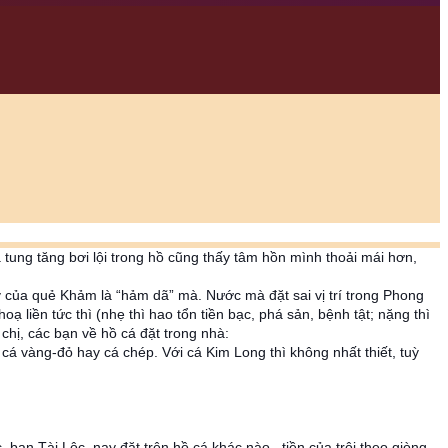
 tung tăng bơi lội trong hồ cũng thấy tâm hồn mình thoải mái hơn,
ý của quẻ Khảm là “hảm dã” mà. Nước mà đặt sai vị trí trong Phong
 liền tức thì (nhẹ thì hao tổn tiền bạc, phá sản, bệnh tật; nặng thì
 chị, các bạn về hồ cá đặt trong nhà:
 cá vàng-đỏ hay cá chép. Với cá Kim Long thì không nhất thiết, tuỳ
n Tài Lộc, nay đặt trên hồ cá khác nào.. tiền của trôi theo giòng