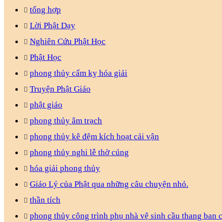
tổng hợp
Lời Phật Dạy
Nghiên Cứu Phật Học
Phật Học
phong thủy cấm kỵ hóa giải
Truyện Phật Giáo
phật giáo
phong thủy âm trạch
phong thủy kê đệm kích hoạt cải vận
phong thủy nghi lễ thờ cúng
hóa giải phong thủy
Giáo Lý của Phật qua những câu chuyện nhỏ.
thần tích
phong thủy công trình phụ nhà vệ sinh cầu thang ban 