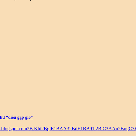
hư “diều gặp gió”