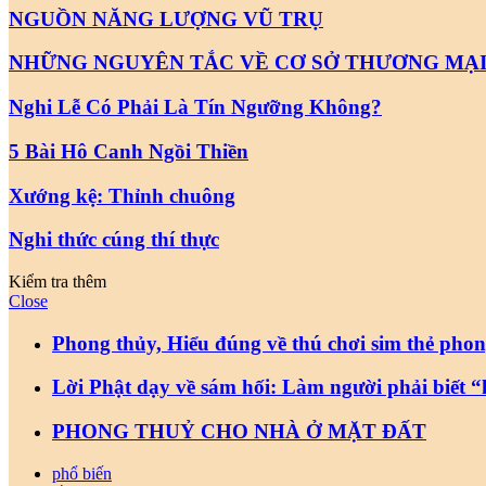
NGUỒN NĂNG LƯỢNG VŨ TRỤ
NHỮNG NGUYÊN TẮC VỀ CƠ SỞ THƯƠNG MẠ
Nghi Lễ Có Phải Là Tín Ngưỡng Không?
5 Bài Hô Canh Ngồi Thiền
Xướng kệ: Thỉnh chuông
Nghi thức cúng thí thực
Kiểm tra thêm
Close
Phong thủy, Hiểu đúng về thú chơi sim thẻ phon
Lời Phật dạy về sám hối: Làm người phải biết 
PHONG THUỶ CHO NHÀ Ở MẶT ĐẤT
phổ biến