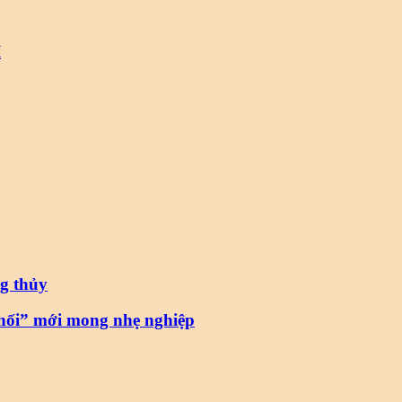
I
g thủy
“hối” mới mong nhẹ nghiệp