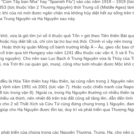
 “Cúm Tây ban Nha” hay “Spanish Flu”) vào các năm 1918 – 1919 (tức
1353 (tức thuộc Vận 2 Thượng Nguyên) thời Trung cổ (Middle Ages) là
 khí của nó mới được ngăn chặn mà không hủy diệt hết sự sống trên 
của Trung Nguyên và Hạ Nguyên sau này.
ô, vừa là gió lớn (vì số 4 thuộc quẻ Tốn = gió theo Tiên thiên Bát qu
ặc hủy diệt tất cả, chỉ còn lại tro bụi mà thôi. Chính vì vậy nên tron
g… Hoặc thời kỳ quân Mông cổ bành trướng khắp Á – Âu, gieo rắc bao ch
ổ tràn qua tới Hungary vào năm 1241 đều thuộc các vận 4, 5 và 6 Tru
ung nguyên). Cho nên sao Lục Bạch ở Trung Nguyên vừa là Thủy của Tiê
, mà Trời thì cai quản gió, mưa), cũng như tưới nhuận được Mộc khô c
đều là Hỏa Tiên thiên hay Hậu thiên, lại cùng nằm trong 1 Nguyên nên
g Vịnh năm 1991 và 2001 (tức vận 7). Hoặc cuộc chiến tranh của Napo
 tức trong vận 8). Ngoài ra, trong Hạ Nguyên thường có nhiều thiên tai
 nhiều và thịnh, nên nhiệt độ trên trái đất cũng sẽ tăng lên, dẫn đến t
iúp cho 2 số Thất Xích và Cửu Tử cùng đứng chung trong 1 Nguyên, đan
úp cho Hạ Nguyên được tồn tại, duy trì và phát triển qua Thượng Nguyên
và phát triển của chúng trong các Nguyên Thượng, Trung, Hạ, cho nên c