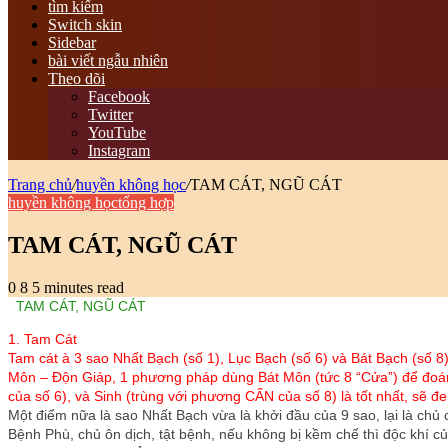
tìm kiếm
Switch skin
Sidebar
bài viết ngẫu nhiên
Theo dõi
Facebook
Twitter
YouTube
Instagram
Trang chủ
/
huyền không học
/
TAM CÁT, NGŨ CÁT
huyền không học
tổng hợp
TAM CÁT, NGŨ CÁT
0
8
5 minutes read
TAM CÁT, NGŨ CÁT
1. Tam Cát
Tam cát à 3 sao Nhất Bạch (số 1), Lục Bạch (số 6) và Bát Bạch (số 8)
Môn – Độn Giáp, 1 phương pháp dùng Bát Môn (tức 8 “Cửa”) để đoán 
của số 6), và Sinh (trùng với phương CẤN của số 8) là tốt nhất, sẽ đ
Một điểm nữa là sao Nhất Bạch vừa là khởi đầu của 9 sao, lại là c
Bệnh Phù, chủ ôn dịch, tật bệnh, nếu không bị kềm chế thì độc khí củ