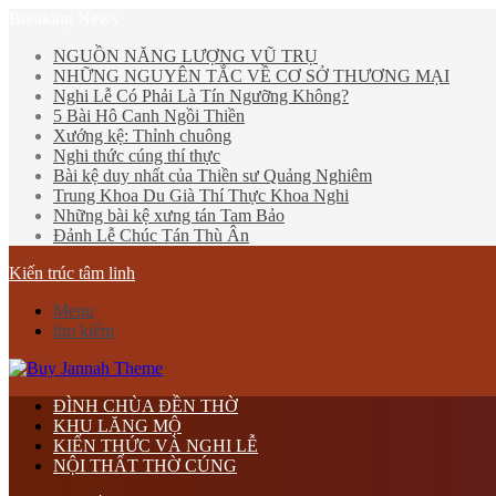
Breaking News
NGUỒN NĂNG LƯỢNG VŨ TRỤ
NHỮNG NGUYÊN TẮC VỀ CƠ SỞ THƯƠNG MẠI
Nghi Lễ Có Phải Là Tín Ngưỡng Không?
5 Bài Hô Canh Ngồi Thiền
Xướng kệ: Thỉnh chuông
Nghi thức cúng thí thực
Bài kệ duy nhất của Thiền sư Quảng Nghiêm
Trung Khoa Du Già Thí Thực Khoa Nghi
Những bài kệ xưng tán Tam Bảo
Đảnh Lễ Chúc Tán Thù Ân
Kiến trúc tâm linh
Menu
tìm kiếm
ĐÌNH CHÙA ĐỀN THỜ
KHU LĂNG MỘ
KIẾN THỨC VÀ NGHI LỄ
NỘI THẤT THỜ CÚNG