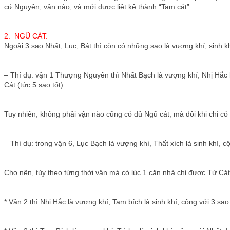
cứ Nguyên, vận nào, và mới được liệt kê thành “Tam cát”.
2. NGŨ CÁT:
Ngoài 3 sao Nhất, Lục, Bát thì còn có những sao là vượng khí, sinh khí 
– Thí dụ: vận 1 Thượng Nguyên thì Nhất Bạch là vượng khí, Nhị Hắc l
Cát (tức 5 sao tốt).
Tuy nhiên, không phải vận nào cũng có đủ Ngũ cát, mà đôi khi chỉ có 4
– Thí dụ: trong vận 6, Lục Bạch là vượng khí, Thất xích là sinh khí, 
Cho nên, tùy theo từng thời vận mà có lúc 1 căn nhà chỉ được Tứ Cát,
* Vận 2 thì Nhị Hắc là vượng khí, Tam bích là sinh khí, cộng với 3 sa