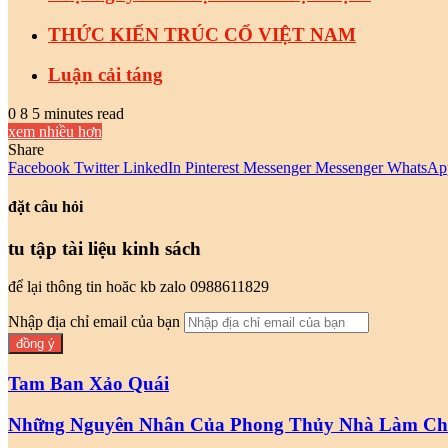
THỨC KIẾN TRÚC CỔ VIỆT NAM
Luận cải táng
0
8
5 minutes read
xem nhiều hơn
Share
Facebook
Twitter
LinkedIn
Pinterest
Messenger
Messenger
WhatsAp
đặt câu hỏi
tu tập tài liệu kinh sách
để lại thông tin hoăc kb zalo 0988611829
Nhập địa chỉ email của bạn
Tam Ban Xảo Quái
Những Nguyên Nhân Của Phong Thủy Nhà Làm Cho