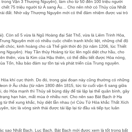
 trong Vận 3 Thượng Nguyên), làm cho từ 50 đến 100 triệu người
m chết 75 triệu người từ Á sang Âu… Cho nên nhờ có Thủy của Nhất
trái đất. Nhờ vậy Thượng Nguyên mới có thể đảm nhiệm được vai trò
ái). Còn số 5 vừa là Ngũ Hoàng đại Sát Thổ, vừa là Liêm Trinh Hỏa,
g Trung Nguyên mới có nhiều cuộc chiến tranh khốc liệt, những chế độ
ết chóc, kinh hoàng cho cả Thế giới thời đó (từ năm 1206, lúc Thiết
ng Nguyên). Hay Tần thủy Hoàng từ lúc lên ngôi diệt chư hầu, cho
n thiên, vừa là Kim của Hậu thiên, có thể điều tiết được Hỏa nóng,
ủa Tốn, hầu bảo đảm sự tồn tại và phát triển của Trung nguyên.
 Hỏa khí cực thịnh. Do đó, trong giai đoạn này cũng thường có những
leon ở Âu châu (từ năm 1800 đến 1815, tức từ cuối vận 6 sang giữa
, do Hỏa mạnh thì Thủy sẽ bùng dậy để tái lập lại thế quân bình, gây
ình trạng hạn hán, mất mùa ở nhiều nơi. Cho nên sao Bát Bạch ở Hạ
g từ thế xung khắc, hủy diệt lẫn nhau (vì Cửu Tử Hỏa khắc Thất Xích
, tức là vòng sinh thái được tái lập lại từ đầu và tiếp tục luân
ác sao Nhất Bạch, Lục Bạch, Bát Bạch mới được xem là tốt trong bất