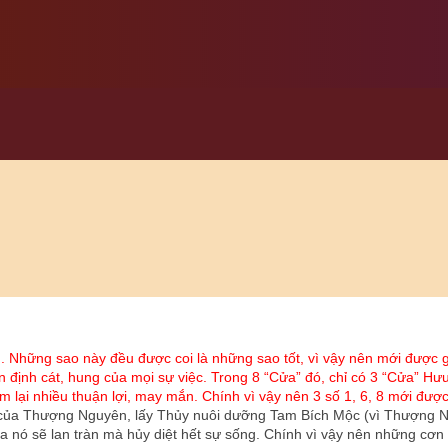
. Những sao này đều được coi là những sao tốt, vì vậy nên mới được gọ
định cát, hung của mọi sự việc. Trong 8 “Cửa” đó, chỉ có 3 “Cửa” Hư
em lại nhiều thuận lợi, may mắn. Chính vì vậy nên 3 số 1, 6, 8 mới đượ
hủ của Thượng Nguyên, lấy Thủy nuôi dưỡng Tam Bích Mộc (vì Thượng N
a nó sẽ lan tràn mà hủy diệt hết sự sống. Chính vì vậy nên những cơn d