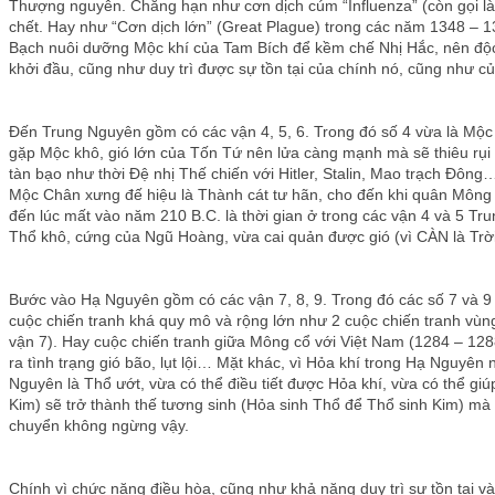
Thượng nguyên. Chẳng hạn như cơn dịch cúm “Influenza” (còn gọi là
chết. Hay như “Cơn dịch lớn” (Great Plague) trong các năm 1348 – 
Bạch nuôi dưỡng Mộc khí của Tam Bích để kềm chế Nhị Hắc, nên độc
khởi đầu, cũng như duy trì được sự tồn tại của chính nó, cũng như 
Đến Trung Nguyên gồm có các vận 4, 5, 6. Trong đó số 4 vừa là Mộc kh
gặp Mộc khô, gió lớn của Tốn Tứ nên lửa càng mạnh mà sẽ thiêu rụi ho
tàn bạo như thời Đệ nhị Thế chiến với Hitler, Stalin, Mao trạch Đôn
Mộc Chân xưng đế hiệu là Thành cát tư hãn, cho đến khi quân Mông c
đến lúc mất vào năm 210 B.C. là thời gian ở trong các vận 4 và 5 Tr
Thổ khô, cứng của Ngũ Hoàng, vừa cai quản được gió (vì CÀN là Trời
Bước vào Hạ Nguyên gồm có các vận 7, 8, 9. Trong đó các số 7 và 9 
cuộc chiến tranh khá quy mô và rộng lớn như 2 cuộc chiến tranh vùn
vận 7). Hay cuộc chiến tranh giữa Mông cổ với Việt Nam (1284 – 1288
ra tình trạng gió bão, lụt lội… Mặt khác, vì Hỏa khí trong Hạ Nguyên
Nguyên là Thổ ướt, vừa có thể điều tiết được Hỏa khí, vừa có thể g
Kim) sẽ trở thành thế tương sinh (Hỏa sinh Thổ để Thổ sinh Kim) mà gi
chuyển không ngừng vậy.
Chính vì chức năng điều hòa, cũng như khả năng duy trì sự tồn tại 