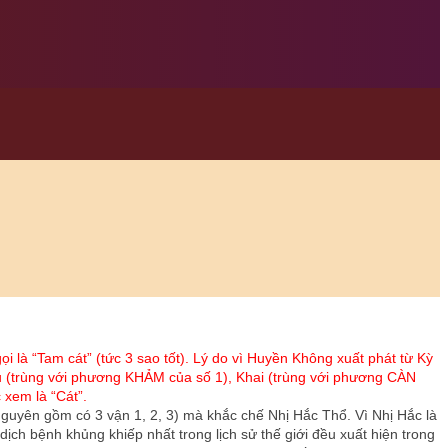
i là “Tam cát” (tức 3 sao tốt). Lý do vì Huyền Không xuất phát từ Kỳ
u (trùng với phương KHẢM của số 1), Khai (trùng với phương CÀN
c xem là “Cát”.
guyên gồm có 3 vận 1, 2, 3) mà khắc chế Nhị Hắc Thổ. Vì Nhị Hắc là
ịch bệnh khủng khiếp nhất trong lịch sử thế giới đều xuất hiện trong