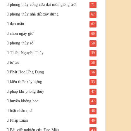
phong thủy cổng cửa đại môn giếng trời
71
phong thủy nhà đất xây dựng
67
đạo mẫu
62
chon ngày giờ
60
phong thủy số
59
Thiền Nguyên Thủy
59
tứ trụ
58
Phật Học Ứng Dụng
56
kiến thức xây dựng
53
pháp khi phong thủy
47
huyền không học
47
luật nhân quả
46
Pháp Luận
46
Bài viết nghiên cứu Đạo Mẫu
43