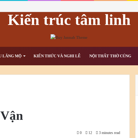
Kiến trúc tâm linh
U LĂNG MỘ
KIẾN THỨC VÀ NGHI LỄ
NỘI THẤT THỜ CÚNG
 Vận
0
12
3 minutes read