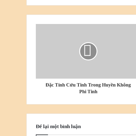
bạn
Đặc Tính Cửu Tinh Trong Huyền Không
Phi Tinh
Để lại một bình luận