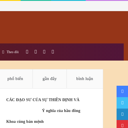
bài
Sidebar
Switch
tìm
Theo dõi
viết
skin
kiếm
phổ biến
gần đây
bình luận
ngẫu
CÁC ĐẠO SƯ CỦA SỰ THIỀN ĐỊNH VÀ
nhiên
Ý nghĩa của hầu đồng
Khoa cúng bản mệnh