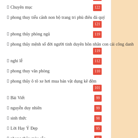
Chuyên mục
122
phong thuy tiểu cảnh non bộ trang tri phù điêu đá quý
121
phong thủy phòng ngủ
119
phong thủy mệnh số đời người tinh duyên hôn nhân con cái công danh
119
nghi lễ
112
phong thuy văn phòng
110
phong thủy ô tô xe hơi mua bán vật dụng kê đệm
101
Bài Viết
99
nguyễn duy nhiên
99
sinh thức
98
Lời Hay Ý Đẹp
95