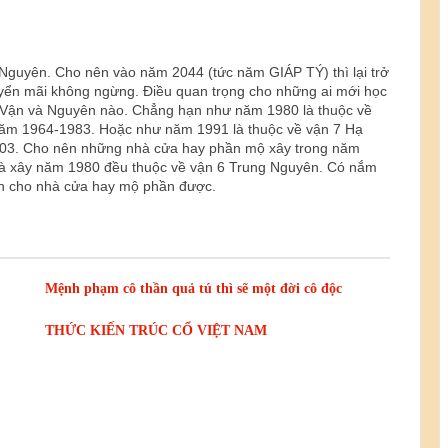
Nguyên. Cho nên vào năm 2044 (tức năm GIÁP TÝ) thì lại trở
yển mãi không ngừng. Điều quan trọng cho những ai mới học
ộc Vận và Nguyên nào. Chẳng hạn như năm 1980 là thuộc về
 năm 1964-1983. Hoặc như năm 1991 là thuộc về vận 7 Hạ
2003. Cho nên những nhà cửa hay phần mộ xây trong năm
à xây năm 1980 đều thuộc về vận 6 Trung Nguyên. Có nắm
vận cho nhà cửa hay mộ phần được.
Mệnh phạm cô thần quả tú thì sẽ một đời cô độc
THỨC KIẾN TRÚC CỔ VIỆT NAM