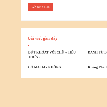
bài viết gần đây
DỨT KHÓAT VỚI CHỮ « TIỂU
DANH TỪ B
THỪA »
CÓ MA HAY KHÔNG
Không Phải 