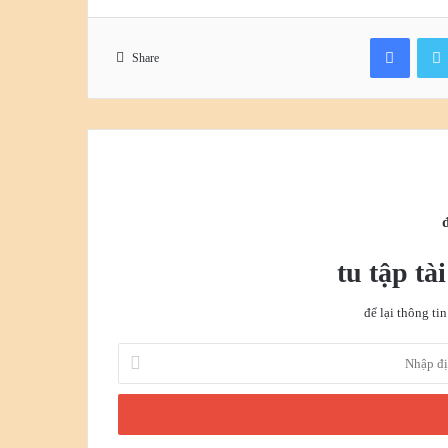
Faceb
Share
tu tập tà
để lại thông t
Nhập
địa
chỉ
email
của