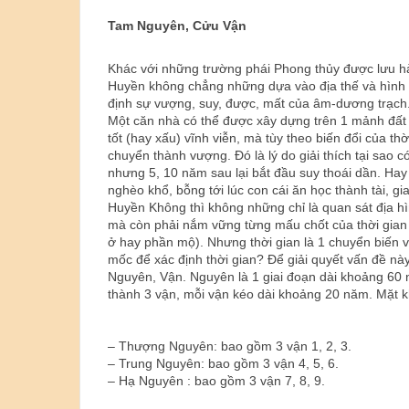
Tam Nguyên, Cửu Vận
Khác với những trường phái Phong thủy được lưu hà
Huyền không chẳng những dựa vào địa thế và hình c
định sự vượng, suy, được, mất của âm-dương trạch
Một căn nhà có thể được xây dựng trên 1 mảnh đất c
tốt (hay xấu) vĩnh viễn, mà tùy theo biến đổi của t
chuyển thành vượng. Đó là lý do giải thích tại sao c
nhưng 5, 10 năm sau lại bắt đầu suy thoái dần. Ha
nghèo khổ, bỗng tới lúc con cái ăn học thành tài, g
Huyền Không thì không những chỉ là quan sát địa hìn
mà còn phải nắm vững từng mấu chốt của thời gian 
ở hay phần mộ). Nhưng thời gian là 1 chuyển biến vô h
mốc để xác định thời gian? Để giải quyết vấn đề nà
Nguyên, Vận. Nguyên là 1 giai đoạn dài khoảng 60 
thành 3 vận, mỗi vận kéo dài khoảng 20 năm. Mặt k
– Thượng Nguyên: bao gồm 3 vận 1, 2, 3.
– Trung Nguyên: bao gồm 3 vận 4, 5, 6.
– Hạ Nguyên : bao gồm 3 vận 7, 8, 9.