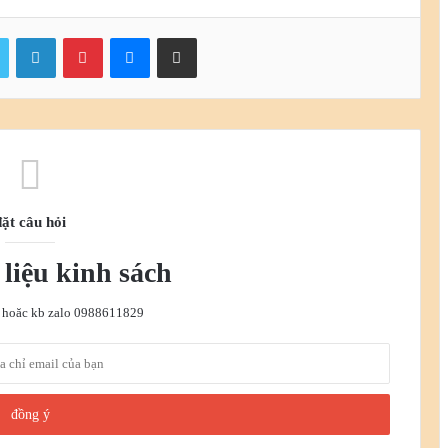
ook
Twitter
LinkedIn
Pinterest
Messenger
chia sẻ email
đặt câu hỏi
i liệu kinh sách
in hoăc kb zalo 0988611829