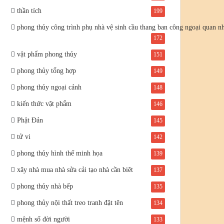
thần tích
199
phong thủy công trình phụ nhà vệ sinh cầu thang ban công ngoại quan n
172
vật phẩm phong thủy
151
phong thủy tổng hợp
149
phong thủy ngoại cảnh
148
kiến thức vật phẩm
146
Phật Đản
145
tử vi
142
phong thủy hình thế minh họa
139
xây nhà mua nhà sửa cải tạo nhà cần biêt
137
phong thủy nhà bếp
135
phong thủy nội thất treo tranh đặt tên
134
mệnh số đời người
133