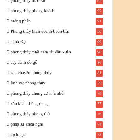
phong thủy màu sắc
95
phong thủy phòng khách
92
tướng pháp
91
Phong thủy kinh doanh buôn bán
90
Tịnh Độ
90
phong thủy cuối năm tết đầu xuân
90
cây cảnh đồ gỗ
86
câu chuyện phong thủy
81
linh vật phong thủy
79
phong thủy chung cư nhà nhỏ
78
văn khấn thông dụng
77
phong thủy phòng thờ
76
pháp sư khoa nghi
74
dịch học
73