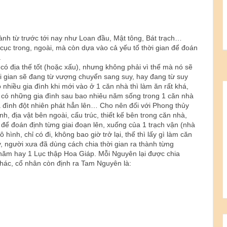
nh từ trước tới nay như Loan đầu, Mật tông, Bát trạch…
ục trong, ngoài, mà còn dựa vào cả yếu tố thời gian để đoán
.
ó địa thế tốt (hoặc xấu), nhưng không phải vì thế mà nó sẽ
hời gian sẽ đang từ vượng chuyển sang suy, hay đang từ suy
ó nhiều gia đình khi mới vào ở 1 căn nhà thì làm ăn rất khá,
y có những gia đình sau bao nhiêu năm sống trong 1 căn nhà
ia đình đột nhiên phát hẳn lên… Cho nên đối với Phong thủy
h, địa vật bên ngoài, cấu trúc, thiết kế bên trong căn nhà,
để đoán định từng giai đoạn lên, xuống của 1 trạch vận (nhà
ình, chỉ có đi, không bao giờ trở lại, thế thì lấy gì làm căn
y, người xưa đã dùng cách chia thời gian ra thành từng
năm hay 1 Lục thập Hoa Giáp. Mỗi Nguyên lại được chia
hác, cổ nhân còn định ra Tam Nguyên là: