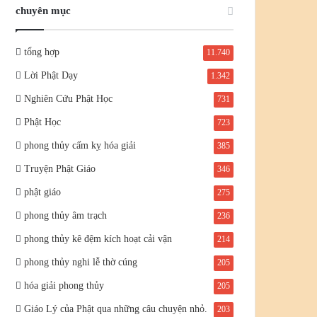
chuyên mục
tổng hợp
11.740
Lời Phật Dạy
1.342
Nghiên Cứu Phật Học
731
Phật Học
723
phong thủy cấm kỵ hóa giải
385
Truyện Phật Giáo
346
phật giáo
275
phong thủy âm trạch
236
phong thủy kê đệm kích hoạt cải vận
214
phong thủy nghi lễ thờ cúng
205
hóa giải phong thủy
205
Giáo Lý của Phật qua những câu chuyện nhỏ.
203