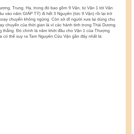
ợng, Trung, Hạ, trong đó bao gồm 9 Vận, từ Vận 1 tới Vận
u vào năm GIÁP TÝ) đi hết 3 Nguyên (tức 9 Vận) rồi lại trở
oay chuyển không ngừng. Còn sở dĩ người xưa lại dùng chu
 chuyển của thời gian là vì các hành tinh trong Thái Dương
ng thẳng. Đó chính là năm khởi đầu cho Vận 1 của Thượng
ta có thể suy ra Tam Nguyên Cửu Vận gần đây nhất là: