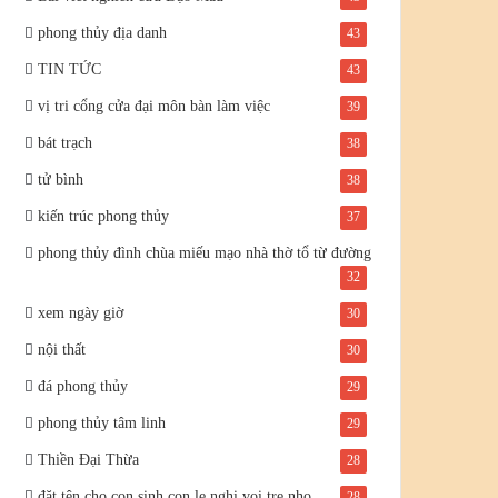
phong thủy địa danh
43
TIN TỨC
43
vị tri cổng cửa đại môn bàn làm việc
39
bát trạch
38
tử bình
38
kiến trúc phong thủy
37
phong thủy đình chùa miếu mạo nhà thờ tổ từ đường
32
xem ngày giờ
30
nội thất
30
đá phong thủy
29
phong thủy tâm linh
29
Thiền Đại Thừa
28
đặt tên cho con sinh con le nghi voi tre nho
28