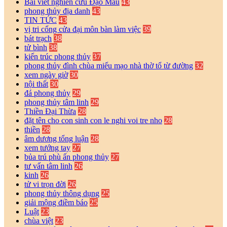
Bài viết nghiên cứu Đạo Mẫu
43
phong thủy địa danh
43
TIN TỨC
43
vị tri cổng cửa đại môn bàn làm việc
39
bát trạch
38
tử bình
38
kiến trúc phong thủy
37
phong thủy đình chùa miếu mạo nhà thờ tổ từ đường
32
xem ngày giờ
30
nội thất
30
đá phong thủy
29
phong thủy tâm linh
29
Thiền Đại Thừa
28
đặt tên cho con sinh con le nghi voi tre nho
28
thiền
28
âm dương tổng luận
28
xem tướng tay
27
bủa trú phù ấn phong thủy
27
tư vấn tâm linh
26
kinh
26
tử vi trọn đời
26
phong thủy thông dụng
25
giải mộng điềm báo
25
Luật
23
chùa việt
23