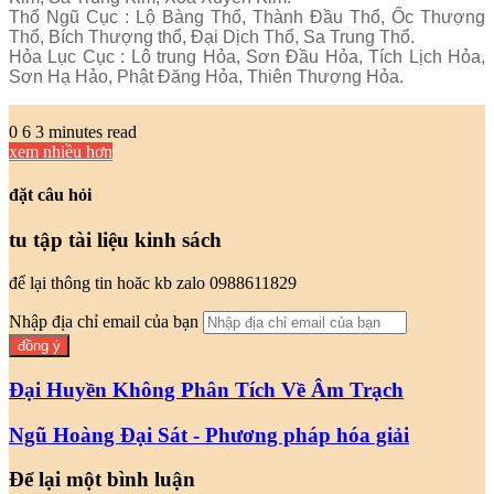
Thổ Ngũ Cục : Lộ Bàng Thổ, Thành Đầu Thổ, Ốc Thượng
Thổ, Bích Thượng thổ, Đại Dịch Thổ, Sa Trung Thổ.
Hỏa Lục Cục : Lô trung Hỏa, Sơn Đầu Hỏa, Tích Lịch Hỏa,
Sơn Hạ Hảo, Phật Đăng Hỏa, Thiên Thượng Hỏa.
0
6
3 minutes read
xem nhiều hơn
đặt câu hỏi
tu tập tài liệu kinh sách
để lại thông tin hoăc kb zalo 0988611829
Nhập địa chỉ email của bạn
Đại Huyền Không Phân Tích Về Âm Trạch
Ngũ Hoàng Đại Sát - Phương pháp hóa giải
Để lại một bình luận