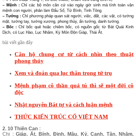
– Mệnh :
Chỉ các bộ môn căn cứ vào ngày giờ sinh mà tính toán vận
mệnh con người, phân làm Đẩu Số, Tử Bình, Tinh Tông.
– Tướng :
Chỉ phương pháp quan sát người, việc, đất, các vật, có tướng
mặt, tướng tay, tướng xương, phong thủy, ấn tướng, danh tướng.
– Bốc :
Chỉ bốc quẻ hoặc chiêm bốc, có nguồn gốc từ Bát Quái Kinh
Dịch, có Lục Hào, Lục Nhâm, Kỳ Môn Độn Giáp, Thái Ất.
bài viết gần đây
Căn hộ chung cư từ cách nhìn theo thuật
phong thủy
Xem và đoán qua lục thân trong tứ trụ
Mệnh phạm cô thần quả tú thì sẽ một đời cô
độc
Nhật nguyên Bát tự và cách luận mệnh
THỨC KIẾN TRÚC CỔ VIỆT NAM
2. 10 Thiên Can :
Chi :
Giáp, Ất, Bính, Đinh, Mậu, Kỷ, Canh, Tân, Nhâm,