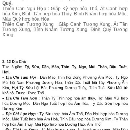
Quý.
Thiên Can Ngũ Hợp : Giáp Kỷ hợp hóa Thổ, Ất Canh hợp
hóa Kim, Bính Tân hợp hóa Thủy, Đinh Nhâm hợp hóa Mộc,
Mậu Quý hợp hóa Hỏa.
Thiên Can Tương Xung : Giáp Canh Tương Xung, Ất Tân
Tương Xung, Bính Nhâm Tương Xung, Đinh Quý Tương
Xung.
3. 12 Địa Chi:
Tức là gồm:
Tý, Sửu, Dần, Mão, Thìn, Tỵ, Ngọ, Mùi, Thân, Dậu, Tuất,
Hợi.
– Địa Chi Tam Hội
: Dần Mão Thìn hội Đông Phương Âm Mộc, Tỵ Ngọ
Mùi hội Nam Phương Dương Hỏa, Thân Dậu Tuất hội Tây Phương Âm
Kim, Hợi Tý Sửu hội Bắc Phương Dương Thủy, Thìn Tuất Sửu Mùi tứ
khố hội Trung Ương Thổ.
– Địa Chi Tam Hợp
: Thân Tý Thìn hợp hóa âm thủy, Hợi Mão Mùi hợp
hóa Dương Mộc, Dần Ngọ Tuất hợp hóa Âm Hỏa, Tỵ Dậu Sửu hợp hóa
Dương Kim.
– Địa Chi Lục Hợp
: Tý Sửu hợp hóa Âm Thổ, Dần Hợi hợp hóa Dương
Mộc, Mão Tuất hợp hóa Âm Hoả, Thìn Dậu hợp hóa Dương Kim, Tỵ Thân
hợp hóa Âm Thủy, Mùi Ngọ hợp hóa Dương Hảo, Âm Thổ.
– Địa Chi Lục Xung
: Tý Ngọ tương xung, Tỵ Hợi tương xung, Mão Dậu