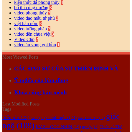
kiến thức đá phong thủy
4
bố thí cúng dường
3
video phong thủy
3
video đạo mẫu tứ phủ
3
việt hán nôm
3
video tướng pháp
3
video đền chùa việt
3
Video Clip
2
video áp vong gọi hồn
1
Most Viewed Posts
CÁC ĐẠO SƯ CỦA SỰ THIỀN ĐỊNH VÀ
Ý nghĩa của hầu đồng
Khoa cúng bản mệnh
Last Modified Posts
Tags
giác
biểu phí
(25)
chánh niệm
(23)
bát tự
(11)
Duy Thức Học
(11)
ngộ
(109)
KY-SU-GOC-NHIN
(19)
Thiền và Thở
nghiệp
(13)