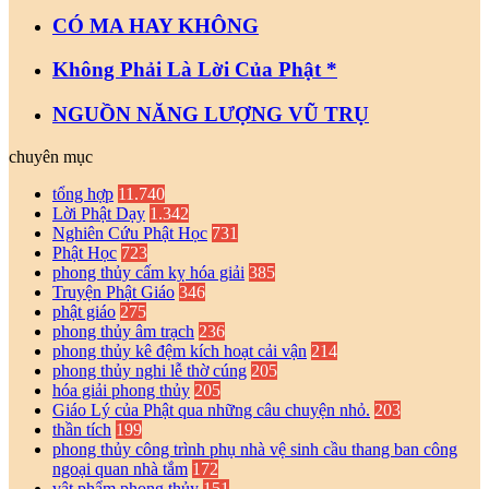
CÓ MA HAY KHÔNG
Không Phải Là Lời Của Phật *
NGUỒN NĂNG LƯỢNG VŨ TRỤ
chuyên mục
tổng hợp
11.740
Lời Phật Dạy
1.342
Nghiên Cứu Phật Học
731
Phật Học
723
phong thủy cấm kỵ hóa giải
385
Truyện Phật Giáo
346
phật giáo
275
phong thủy âm trạch
236
phong thủy kê đệm kích hoạt cải vận
214
phong thủy nghi lễ thờ cúng
205
hóa giải phong thủy
205
Giáo Lý của Phật qua những câu chuyện nhỏ.
203
thần tích
199
phong thủy công trình phụ nhà vệ sinh cầu thang ban công
ngoại quan nhà tắm
172
vật phẩm phong thủy
151