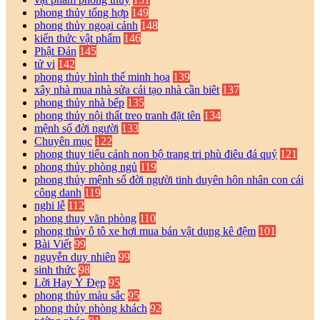
phong thủy tổng hợp
149
phong thủy ngoại cảnh
148
kiến thức vật phẩm
146
Phật Đản
145
tử vi
142
phong thủy hình thế minh họa
139
xây nhà mua nhà sửa cải tạo nhà cần biêt
137
phong thủy nhà bếp
135
phong thủy nội thất treo tranh đặt tên
134
mệnh số đời người
133
Chuyên mục
122
phong thuy tiểu cảnh non bộ trang tri phù điêu đá quý
121
phong thủy phòng ngủ
119
phong thủy mệnh số đời người tinh duyên hôn nhân con cái
công danh
119
nghi lễ
112
phong thuy văn phòng
110
phong thủy ô tô xe hơi mua bán vật dụng kê đệm
101
Bài Viết
99
nguyễn duy nhiên
99
sinh thức
98
Lời Hay Ý Đẹp
95
phong thủy màu sắc
95
phong thủy phòng khách
92