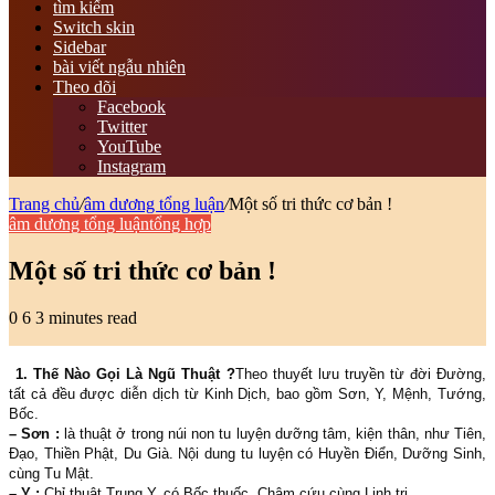
tìm kiếm
Switch skin
Sidebar
bài viết ngẫu nhiên
Theo dõi
Facebook
Twitter
YouTube
Instagram
Trang chủ
/
âm dương tổng luận
/
Một số tri thức cơ bản !
âm dương tổng luận
tổng hợp
Một số tri thức cơ bản !
0
6
3 minutes read
1. Thế Nào Gọi Là Ngũ Thuật ?
Theo thuyết lưu truyền từ đời Đường,
tất cả đều được diễn dịch từ Kinh Dịch, bao gồm Sơn, Y, Mệnh, Tướng,
Bốc.
– Sơn :
là thuật ở trong núi non tu luyện dưỡng tâm, kiện thân, như Tiên,
Đạo, Thiền Phật, Du Già. Nội dung tu luyện có Huyền Điển, Dưỡng Sinh,
cùng Tu Mật.
– Y :
Chỉ thuật Trung Y, có Bốc thuốc, Châm cứu cùng Linh trị.