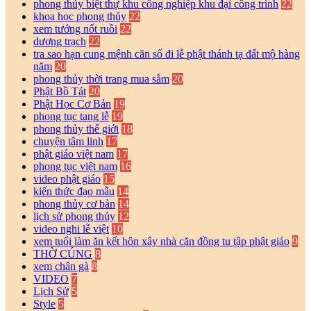
phong thủy biệt thự khu công nghiệp khu đại công trình
22
khoa học phong thủy
22
xem tướng nốt ruồi
22
dương trạch
22
tra sao hạn cung mệnh căn số đi lễ phật thánh tạ đất mộ hàng
năm
20
phong thủy thời trang mua sắm
20
Phật Bồ Tát
20
Phật Học Cơ Bản
19
phong tục tang lễ
19
phong thủy thế giới
18
chuyện tâm linh
17
phật giáo việt nam
17
phong tục việt nam
16
video phật giáo
15
kiến thức đạo mẫu
14
phong thủy cơ bản
14
lịch sử phong thủy
12
video nghi lễ việt
10
xem tuổi làm ăn kết hôn xây nhà căn đồng tu tập phật giáo
9
THỜ CÚNG
8
xem chân gà
8
VIDEO
7
Lịch Sử
5
Style
5