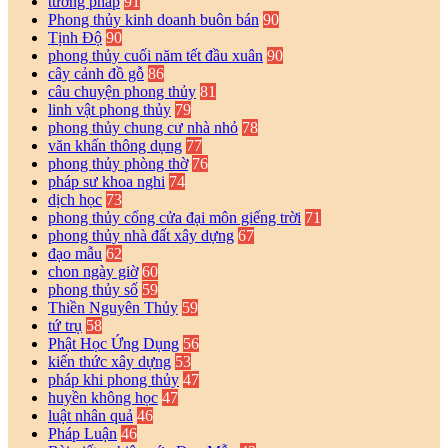
tướng pháp
91
Phong thủy kinh doanh buôn bán
90
Tịnh Độ
90
phong thủy cuối năm tết đầu xuân
90
cây cảnh đồ gỗ
86
câu chuyện phong thủy
81
linh vật phong thủy
79
phong thủy chung cư nhà nhỏ
78
văn khấn thông dụng
77
phong thủy phòng thờ
76
pháp sư khoa nghi
74
dịch học
73
phong thủy cổng cửa đại môn giếng trời
71
phong thủy nhà đất xây dựng
67
đạo mẫu
62
chon ngày giờ
60
phong thủy số
59
Thiền Nguyên Thủy
59
tứ trụ
58
Phật Học Ứng Dụng
56
kiến thức xây dựng
53
pháp khi phong thủy
47
huyền không học
47
luật nhân quả
46
Pháp Luận
46