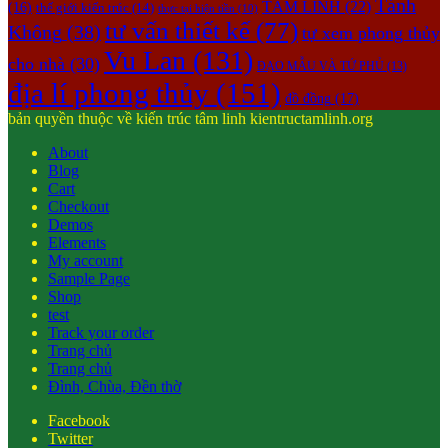
Tánh
TÂM LINH
(22)
(16)
thế giới kiến trúc
(14)
thực tại hiện tiền
(10)
tư vấn thiết kế
(77)
Không
(38)
tự xem phong thủy
Vu Lan
(131)
cho nhà
(30)
ĐẠO MẪU VÀ TỨ PHỦ
(13)
địa lí phong thủy
(151)
đồ đồng
(17)
bản quyền thuộc về kiến trúc tâm linh kientructamlinh.org
About
Blog
Cart
Checkout
Demos
Elements
My account
Sample Page
Shop
test
Track your order
Trang chủ
Trang chủ
Đình, Chùa, Đền thờ
Facebook
Twitter