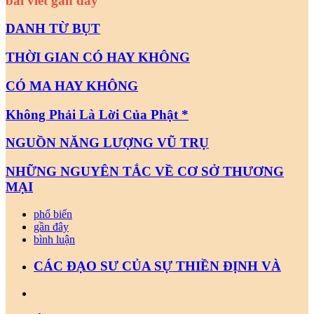
bài viết gần đây
DANH TỪ BỤT
THỜI GIAN CÓ HAY KHÔNG
CÓ MA HAY KHÔNG
Không Phải Là Lời Của Phật *
NGUỒN NĂNG LƯỢNG VŨ TRỤ
NHỮNG NGUYÊN TẮC VỀ CƠ SỞ THƯƠNG
MẠI
phổ biến
gần đây
bình luận
CÁC ĐẠO SƯ CỦA SỰ THIỀN ĐỊNH VÀ