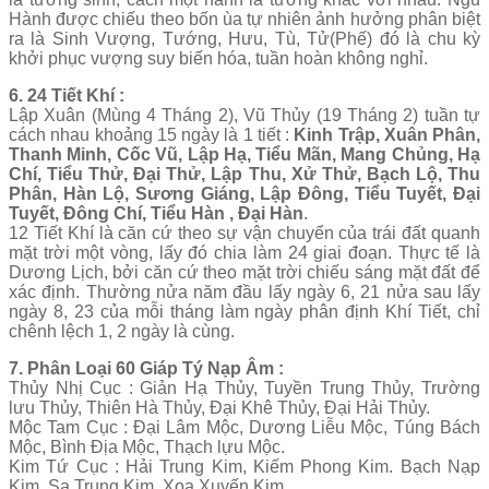
Hành được chiếu theo bốn ùa tự nhiên ảnh hưởng phân biệt
ra là Sinh Vượng, Tướng, Hưu, Tù, Tử(Phế) đó là chu kỳ
khởi phục vượng suy biến hóa, tuần hoàn không nghỉ.
6. 24 Tiết Khí :
Lập Xuân (Mùng 4 Tháng 2), Vũ Thủy (19 Tháng 2) tuần tự
cách nhau khoảng 15 ngày là 1 tiết :
Kinh Trập, Xuân Phân,
Thanh Minh, Cốc Vũ, Lập Hạ, Tiểu Mãn, Mang Chủng, Hạ
Chí, Tiểu Thử, Đại Thử, Lập Thu, Xử Thử, Bạch Lộ, Thu
Phân, Hàn Lộ, Sương Giáng, Lập Đông, Tiểu Tuyết, Đại
Tuyết, Đông Chí, Tiểu Hàn , Đại Hàn
.
12 Tiết Khí là căn cứ theo sự vận chuyển của trái đất quanh
mặt trời một vòng, lấy đó chia làm 24 giai đoạn. Thực tế là
Dương Lịch, bởi căn cứ theo mặt trời chiếu sáng mặt đất để
xác định. Thường nửa năm đầu lấy ngày 6, 21 nửa sau lấy
ngày 8, 23 của mỗi tháng làm ngày phân định Khí Tiết, chỉ
chênh lệch 1, 2 ngày là cùng.
7. Phân Loại 60 Giáp Tý Nạp Âm :
Thủy Nhị Cục : Giản Hạ Thủy, Tuyền Trung Thủy, Trường
lưu Thủy, Thiên Hà Thủy, Đại Khê Thủy, Đại Hải Thủy.
Mộc Tam Cục : Đại Lâm Mộc, Dương Liễu Mộc, Túng Bách
Mộc, Bình Địa Mộc, Thạch lựu Mộc.
Kim Tứ Cục : Hải Trung Kim, Kiếm Phong Kim. Bạch Nạp
Kim, Sa Trung Kim, Xoa Xuyến Kim.