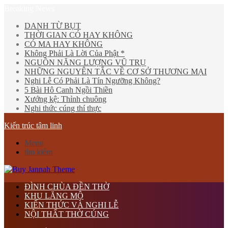
Breaking News
DANH TỪ BỤT
THỜI GIAN CÓ HAY KHÔNG
CÓ MA HAY KHÔNG
Không Phải Là Lời Của Phật *
NGUỒN NĂNG LƯỢNG VŨ TRỤ
NHỮNG NGUYÊN TẮC VỀ CƠ SỞ THƯƠNG MẠI
Nghi Lễ Có Phải Là Tín Ngưỡng Không?
5 Bài Hô Canh Ngồi Thiền
Xướng kệ: Thỉnh chuông
Nghi thức cúng thí thực
Kiến trúc tâm linh
Menu
tìm kiếm
ĐÌNH CHÙA ĐỀN THỜ
KHU LĂNG MỘ
KIẾN THỨC VÀ NGHI LỄ
NỘI THẤT THỜ CÚNG