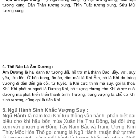
tương xung, Dần Thân tương xung, Thìn Tuất tương xung, Sửu Mùi
tương xung.
4. Thế Nào Là Âm Dương :
Âm Dương
là hai danh từ tương đối, hỗ trợ mà thành Đạo: đầy, vơi, suy
yếu, lớn lên. Ở bên trong, ẩn ảo, râm mát là Khí Âm, nó là Khí do tráng
vượng đi dần đến già cỗi, tử tuyệt, là Khí cực thịnh mà suy, gọi là thoái
Khí. Khí phát ra ngoài là Dương Khí, nó tượng chưng cho Khí được nuôi
dưỡng mà phát triển triển thành Sinh Trưởng, tráng vượng là chỗ có Khí
sinh vượng, cũng gọi là tiến Khí.
5. Ngũ Hành Sinh Khắc Vượng Suy :
Ngũ Hành
là năm loại Khí lưu thông vận hành, phân biệt đại
biểu cho khí hậu bốn mùa Xuân Hạ Thu Đông, lại đối ứng
xem với phương vị Đông Tây Nam Bắc và Trung Ương. Kim
Thủy Mộc Hỏa Thổ gọi chung là Ngũ Hành, thuận thứ tự trên
là tương sinh, cách một hành là tương khắc với nhau. Ngũ