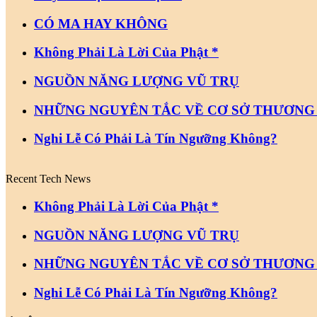
CÓ MA HAY KHÔNG
Không Phải Là Lời Của Phật *
NGUỒN NĂNG LƯỢNG VŨ TRỤ
NHỮNG NGUYÊN TẮC VỀ CƠ SỞ THƯƠNG
Nghi Lễ Có Phải Là Tín Ngưỡng Không?
Recent Tech News
Không Phải Là Lời Của Phật *
NGUỒN NĂNG LƯỢNG VŨ TRỤ
NHỮNG NGUYÊN TẮC VỀ CƠ SỞ THƯƠNG
Nghi Lễ Có Phải Là Tín Ngưỡng Không?