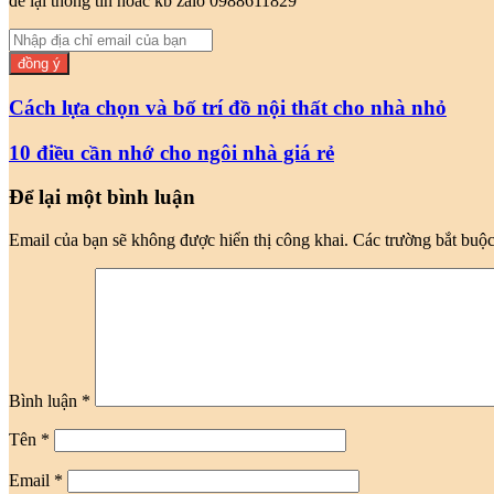
để lại thông tin hoăc kb zalo 0988611829
Nhập
địa
chỉ
email
Cách lựa chọn và bố trí đồ nội thất cho nhà nhỏ
của
bạn
10 điều cần nhớ cho ngôi nhà giá rẻ
Để lại một bình luận
Email của bạn sẽ không được hiển thị công khai.
Các trường bắt buộ
Bình luận
*
Tên
*
Email
*