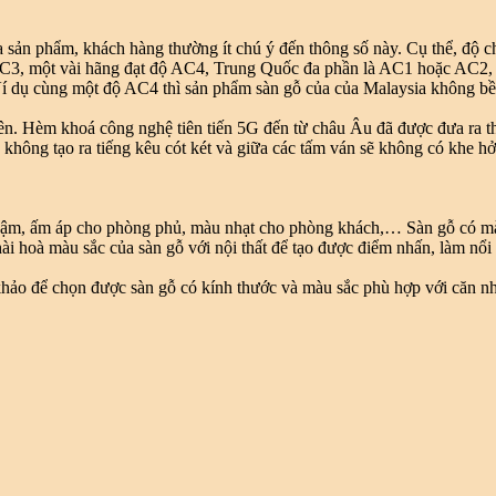
 sản phẩm, khách hàng thường ít chú ý đến thông số này. Cụ thể, độ ch
à AC3, một vài hãng đạt độ AC4, Trung Quốc đa phần là AC1 hoặc AC2, 
í dụ cùng một độ AC4 thì sản phẩm sàn gỗ của của Malaysia không bề
n. Hèm khoá công nghệ tiên tiến 5G đến từ châu Âu đã được đưa ra th
ó không tạo ra tiếng kêu cót két và giữa các tấm ván sẽ không có khe hở
 đậm, ấm áp cho phòng phủ, màu nhạt cho phòng khách,… Sàn gỗ có màu 
hài hoà màu sắc của sàn gỗ với nội thất để tạo được điểm nhấn, làm nổi
hảo để chọn được sàn gỗ có kính thước và màu sắc phù hợp với căn nhà