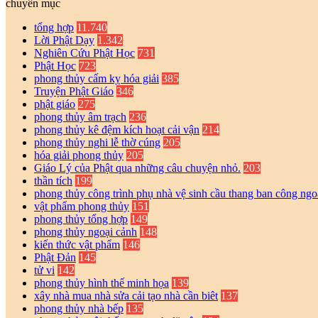
chuyên mục
tổng hợp
11.740
Lời Phật Dạy
1.342
Nghiên Cứu Phật Học
731
Phật Học
723
phong thủy cấm kỵ hóa giải
385
Truyện Phật Giáo
346
phật giáo
275
phong thủy âm trạch
236
phong thủy kê đệm kích hoạt cải vận
214
phong thủy nghi lễ thờ cúng
205
hóa giải phong thủy
205
Giáo Lý của Phật qua những câu chuyện nhỏ.
203
thần tích
199
phong thủy công trình phụ nhà vệ sinh cầu thang ban công ngo
vật phẩm phong thủy
151
phong thủy tổng hợp
149
phong thủy ngoại cảnh
148
kiến thức vật phẩm
146
Phật Đản
145
tử vi
142
phong thủy hình thế minh họa
139
xây nhà mua nhà sửa cải tạo nhà cần biêt
137
phong thủy nhà bếp
135