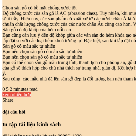
Chọn sàn gỗ có bề mặt chống xước tốt
Độ chống xước của sàn gỗ là AC (abrasion class). Tuy nhiên, khi mua
sẽ ít trầy. Hiện nay, các sản phẩm có xuất xứ từ các nước châu Á l
chuẩn chất lượng chống xước của các nước châu Âu cũng cao hơn. V
Sàn gỗ có độ khớp của hèm nối cao
Bạn cũng cần lưu ý đến độ khớp giữa các ván sàn do hèm khóa tạo nê
lắp đặt so với các loại hèm khoá tương tự. Đặc biệt, sau khi lắp đặt n
Sàn gỗ có màu sắc tự nhiên
Bạn nên chọn sàn gỗ có màu sắc tự nhiên
Bạn nên chọn sàn gỗ có màu sắc tự nhiên
Bạn có thể chọn sàn gỗ màu trung tính, thanh lịch cho phòng ăn, gỗ
của gỗ sẽ thích hợp cho chủ nhà thích sự trang nhã, giản dị. Kết hợp 
ý.
Sau cùng, các mẫu nhà đã lên sàn gỗ đẹp là đối tượng bạn nên tham k
0
5
2 minutes read
xem nhiều hơn
Share
Facebook
Twitter
LinkedIn
Pinterest
Messenger
Messenger
WhatsApp
chia
sẻ
đặt câu hỏi
email
tu tập tài liệu kinh sách