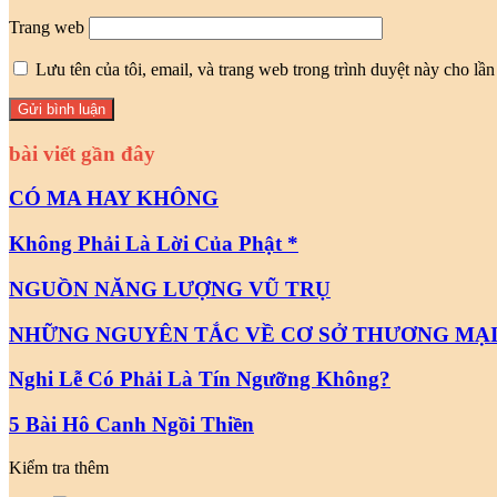
Trang web
Lưu tên của tôi, email, và trang web trong trình duyệt này cho lần 
bài viết gần đây
CÓ MA HAY KHÔNG
Không Phải Là Lời Của Phật *
NGUỒN NĂNG LƯỢNG VŨ TRỤ
NHỮNG NGUYÊN TẮC VỀ CƠ SỞ THƯƠNG MẠ
Nghi Lễ Có Phải Là Tín Ngưỡng Không?
5 Bài Hô Canh Ngồi Thiền
Kiểm tra thêm
Close