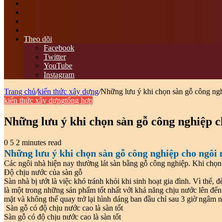
tìm
kiếm
Switch
skin
Sidebar
bài
viết
Theo dõi
ngẫu
Facebook
nhiên
Twitter
YouTube
Instagram
Trang chủ
/
kiến thức xây dựng
/
Những lưu ý khi chọn sàn gỗ công ng
kiến thức xây dựng
tổng hợp
Những lưu ý khi chọn sàn gỗ công nghiệp c
0
5
2 minutes read
Những lưu ý khi chọn sàn gỗ công nghiệp cho ngôi
Các ngôi nhà hiện nay thường lát sàn bằng gỗ công nghiệp. Khi chọ
Độ chịu nước của sàn gỗ
Sàn nhà bị ướt là việc khó tránh khỏi khi sinh hoạt gia đình. Vì thế
là một trong những sản phẩm tốt nhất với khả năng chịu nước lên đế
mặt và không thể quay trở lại hình dáng ban đầu chỉ sau 3 giờ ngâm 
Sàn gỗ có độ chịu nước cao là sàn tốt
Sàn gỗ có độ chịu nước cao là sàn tốt