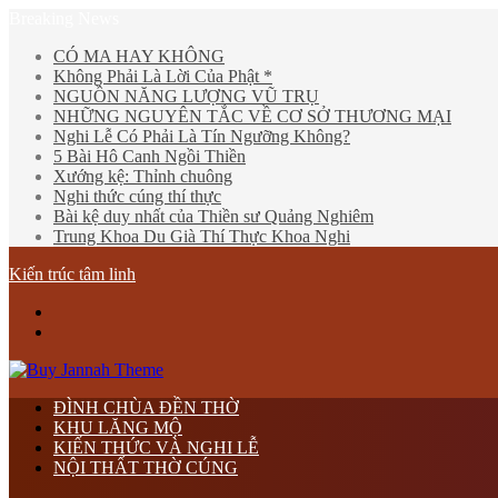
Breaking News
CÓ MA HAY KHÔNG
Không Phải Là Lời Của Phật *
NGUỒN NĂNG LƯỢNG VŨ TRỤ
NHỮNG NGUYÊN TẮC VỀ CƠ SỞ THƯƠNG MẠI
Nghi Lễ Có Phải Là Tín Ngưỡng Không?
5 Bài Hô Canh Ngồi Thiền
Xướng kệ: Thỉnh chuông
Nghi thức cúng thí thực
Bài kệ duy nhất của Thiền sư Quảng Nghiêm
Trung Khoa Du Già Thí Thực Khoa Nghi
Kiến trúc tâm linh
Menu
tìm
kiếm
ĐÌNH CHÙA ĐỀN THỜ
KHU LĂNG MỘ
KIẾN THỨC VÀ NGHI LỄ
NỘI THẤT THỜ CÚNG