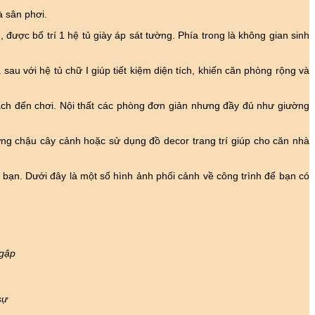
à sân phơi.
ược bố trí 1 hệ tủ giày áp sát tường. Phía trong là không gian sinh
au với hệ tủ chữ I giúp tiết kiệm diện tích, khiến căn phòng rộng và
ách đến chơi. Nội thất các phòng đơn giản nhưng đầy đủ như giường
ững chậu cây cảnh hoặc sử dụng đồ decor trang trí giúp cho căn nhà
bạn. Dưới đây là một số hình ảnh phối cảnh về công trình để bạn có
ngập
sự