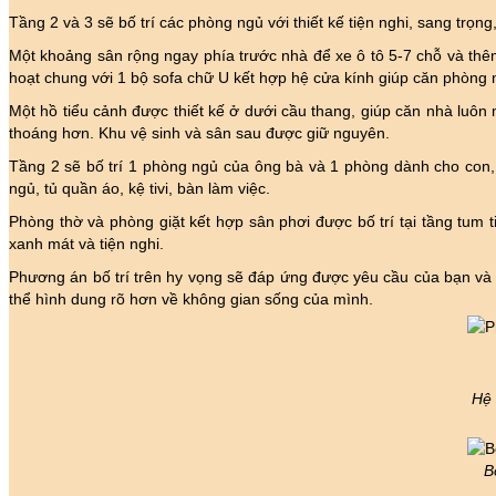
Tầng 2 và 3 sẽ bố trí các phòng ngủ với thiết kế tiện nghi, sang trọn
Một khoảng sân rộng ngay phía trước nhà để xe ô tô 5-7 chỗ và thêm
hoạt chung với 1 bộ sofa chữ U kết hợp hệ cửa kính giúp căn phòng 
Một hồ tiểu cảnh được thiết kế ở dưới cầu thang, giúp căn nhà luôn 
thoáng hơn. Khu vệ sinh và sân sau được giữ nguyên.
Tầng 2 sẽ bố trí 1 phòng ngủ của ông bà và 1 phòng dành cho con,
ngủ, tủ quần áo, kệ tivi, bàn làm việc.
Phòng thờ và phòng giặt kết hợp sân phơi được bố trí tại tầng tum
xanh mát và tiện nghi.
Phương án bố trí trên hy vọng sẽ đáp ứng được yêu cầu của bạn và 
thể hình dung rõ hơn về không gian sống của mình.
Hệ 
B