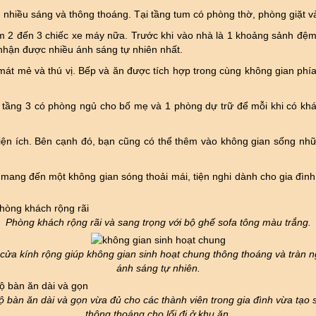
g, nhiều sáng và thông thoáng. Tại tầng tum có phòng thờ, phòng giặt v
 2 đến 3 chiếc xe máy nữa. Trước khi vào nhà là 1 khoảng sảnh đệm, đ
nhận được nhiều ánh sáng tự nhiên nhất.
mát mẻ và thú vị. Bếp và ăn được tích hợp trong cùng không gian phía s
 tầng 3 có phòng ngủ cho bố mẹ và 1 phòng dự trữ để mỗi khi có kh
 tiện ích. Bên cạnh đó, bạn cũng có thể thêm vào không gian sống nh
mang đến một không gian sóng thoải mái, tiện nghi dành cho gia đình 
Phòng khách rộng rãi và sang trọng với bộ ghế sofa tông màu trắng.
cửa kính rộng giúp không gian sinh hoạt chung thông thoáng và tràn 
ánh sáng tự nhiên.
ộ bàn ăn dài và gọn vừa đủ cho các thành viên trong gia đình vừa tạo 
thông thoáng cho lối đi ở khu ăn.