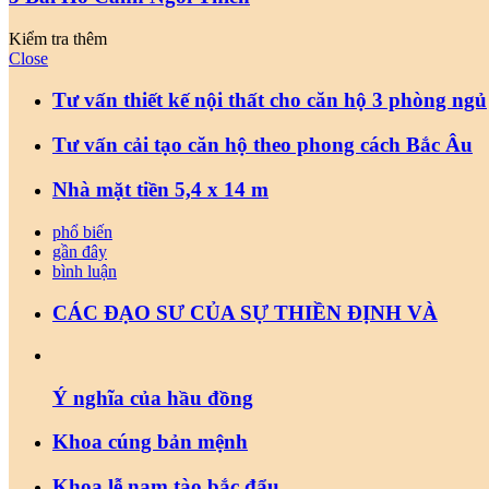
Kiểm tra thêm
Close
Tư vấn thiết kế nội thất cho căn hộ 3 phòng ngủ
Tư vấn cải tạo căn hộ theo phong cách Bắc Âu
Nhà mặt tiền 5,4 x 14 m
phổ biến
gần đây
bình luận
CÁC ĐẠO SƯ CỦA SỰ THIỀN ĐỊNH VÀ
Ý nghĩa của hầu đồng
Khoa cúng bản mệnh
Khoa lễ nam tào bắc đẩu