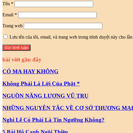
Tên
*
Email
*
Trang web
Lưu tên của tôi, email, và trang web trong trình duyệt này cho lần 
bài viết gần đây
CÓ MA HAY KHÔNG
Không Phải Là Lời Của Phật *
NGUỒN NĂNG LƯỢNG VŨ TRỤ
NHỮNG NGUYÊN TẮC VỀ CƠ SỞ THƯƠNG MẠ
Nghi Lễ Có Phải Là Tín Ngưỡng Không?
5 Bài Hô Canh Ngồi Thiền