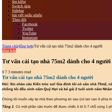
tìm kiếm
Switch skin
Sidebar
bài viết ngẫu nhiên
Theo dõi
Facebook
Twitter
YouTube
Instagram
Trang chủ
/
tổng hợp
/
Tư vấn cải tạo nhà 75m2 dành cho 4 người
tổng hợp
Tư vấn cải tạo nhà 75m2 dành cho 4 người
0
7
3 minutes read
Tư vấn cải tạo nhà 75m2 dành cho 4 người
Hỏi: Xin chào các Kiến trúc sư! Gia đình tôi có căn nhà 75m2, n
chồng tôi đều sinh năm Quý Hợi và bé gái 2 tuổi sinh năm Nhâm
Chúng tôi muốn xây lại nhà theo phương án sau (có lan can ở phía tr
Tầng 1
: Có một phần sân trước để được chiếc ô tô 5-7 chỗ cùng 1 