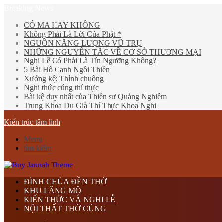
Breaking News
CÓ MA HAY KHÔNG
Không Phải Là Lời Của Phật *
NGUỒN NĂNG LƯỢNG VŨ TRỤ
NHỮNG NGUYÊN TẮC VỀ CƠ SỞ THƯƠNG MẠI
Nghi Lễ Có Phải Là Tín Ngưỡng Không?
5 Bài Hô Canh Ngồi Thiền
Xướng kệ: Thỉnh chuông
Nghi thức cúng thí thực
Bài kệ duy nhất của Thiền sư Quảng Nghiêm
Trung Khoa Du Già Thí Thực Khoa Nghi
Kiến trúc tâm linh
Menu
tìm kiếm
ĐÌNH CHÙA ĐỀN THỜ
KHU LĂNG MỘ
KIẾN THỨC VÀ NGHI LỄ
NỘI THẤT THỜ CÚNG