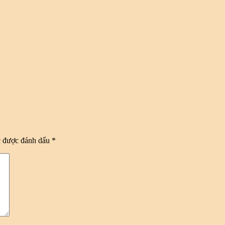
c được đánh dấu
*