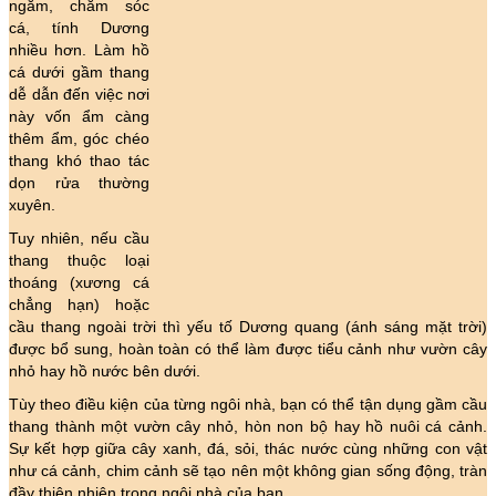
ngắm, chăm sóc
cá, tính Dương
nhiều hơn. Làm hồ
cá dưới gầm thang
dễ dẫn đến việc nơi
này vốn ẩm càng
thêm ẩm, góc chéo
thang khó thao tác
dọn rửa thường
xuyên.
Tuy nhiên, nếu cầu
thang thuộc loại
thoáng (xương cá
chẳng hạn) hoặc
cầu thang ngoài trời thì yếu tố Dương quang (ánh sáng mặt trời)
được bổ sung, hoàn toàn có thể làm được tiểu cảnh như vườn cây
nhỏ hay hồ nước bên dưới.
Tùy theo điều kiện của từng ngôi nhà, bạn có thể tận dụng gầm cầu
thang thành một vườn cây nhỏ, hòn non bộ hay hồ nuôi cá cảnh.
Sự kết hợp giữa cây xanh, đá, sỏi, thác nước cùng những con vật
như cá cảnh, chim cảnh sẽ tạo nên một không gian sống động, tràn
đầy thiên nhiên trong ngôi nhà của bạn.