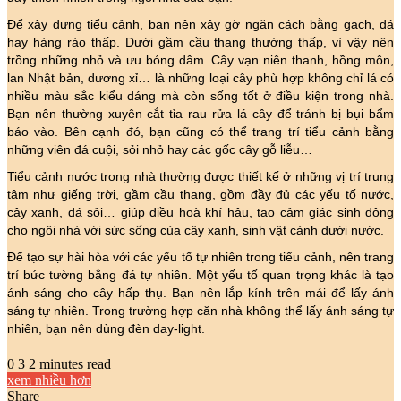
Để xây dựng tiểu cảnh, bạn nên xây gờ ngăn cách bằng gạch, đá
hay hàng rào thấp. Dưới gầm cầu thang thường thấp, vì vậy nên
trồng những nhỏ và ưu bóng dâm. Cây vạn niên thanh, hồng môn,
lan Nhật bản, dương xỉ… là những loại cây phù hợp không chỉ lá có
nhiều màu sắc kiểu dáng mà còn sống tốt ở điều kiện trong nhà.
Bạn nên thường xuyên cắt tỉa rau rửa lá cây để tránh bị bụi bẩm
báo vào. Bên cạnh đó, bạn cũng có thể trang trí tiểu cảnh bằng
những viên đá cuội, sỏi nhỏ hay các gốc cây gỗ liễu…
Tiểu cảnh nước trong nhà thường được thiết kế ở những vị trí trung
tâm như giếng trời, gầm cầu thang, gồm đầy đủ các yếu tố nước,
cây xanh, đá sỏi… giúp điều hoà khí hậu, tạo cảm giác sinh động
cho ngôi nhà với sức sống của cây xanh, sinh vật cảnh dưới nước.
Để tạo sự hài hòa với các yếu tố tự nhiên trong tiểu cảnh, nên trang
trí bức tường bằng đá tự nhiên. Một yếu tố quan trọng khác là tạo
ánh sáng cho cây hấp thụ. Bạn nên lắp kính trên mái để lấy ánh
sáng tự nhiên. Trong trường hợp căn nhà không thể lấy ánh sáng tự
nhiên, bạn nên dùng đèn day-light.
0
3
2 minutes read
xem nhiều hơn
Share