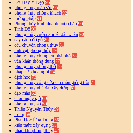
Lời Hay Ý Đẹp
95
phong thủy màu sắc
95
phong thủy phòng khách
92
tướng pháp
91
Phong thủy kinh doanh buôn bán
90
Tịnh Độ
90
phong thủy cuối năm tết đầu xuân
90
cây cảnh đồ gỗ
86
câu chuyện phong thủy
81
linh vật phong thủy
79
phong thủy chung cư nhà nhỏ
78
văn khấn thông dụng
77
phong thủy phòng thờ
76
pháp sư khoa nghi
74
dịch học
73
phong thủy cổng cửa đại môn giếng trời
71
phong thủy nhà đất xây dựng
67
đạo mẫu
62
chon ngày giờ
60
phong thủy số
59
Thiền Nguyên Thủy
59
tứ trụ
58
Phật Học Ứng Dụng
56
kiến thức xây dựng
53
pháp khi phong thủy
47