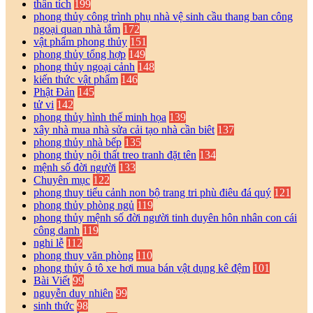
thần tích
199
phong thủy công trình phụ nhà vệ sinh cầu thang ban công
ngoại quan nhà tắm
172
vật phẩm phong thủy
151
phong thủy tổng hợp
149
phong thủy ngoại cảnh
148
kiến thức vật phẩm
146
Phật Đản
145
tử vi
142
phong thủy hình thế minh họa
139
xây nhà mua nhà sửa cải tạo nhà cần biêt
137
phong thủy nhà bếp
135
phong thủy nội thất treo tranh đặt tên
134
mệnh số đời người
133
Chuyên mục
122
phong thuy tiểu cảnh non bộ trang tri phù điêu đá quý
121
phong thủy phòng ngủ
119
phong thủy mệnh số đời người tinh duyên hôn nhân con cái
công danh
119
nghi lễ
112
phong thuy văn phòng
110
phong thủy ô tô xe hơi mua bán vật dụng kê đệm
101
Bài Viết
99
nguyễn duy nhiên
99
sinh thức
98