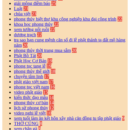
giải mộng điềm báo
25
Luật
23
chùa việt
23
phong thủy biệt thự khu công nghiệp khu đại công trình
22
khoa học phong thủy
22
xem tướng nốt ruồi
22
dương trạch
22
tra sao hạn cung mệnh căn số đi lễ phật thánh tạ đất mộ hàng
năm
20
phong thủy thời trang mua sắm
20
Phật Bồ Tát
20
Phật Học Cơ Bản
19
phong tục tang lễ
19
phong thủy thế giới
18
chuyện tâm linh
17
phật giáo việt nam
17
phong tục việt nam
16
video phật giáo
15
kiến thức đạo mẫu
14
phong thủy cơ bản
14
lịch sử phong thủy
12
video nghi lễ việt
10
xem tuổi làm ăn kết hôn xây nhà căn đồng tu tập phật giáo
9
THỜ CÚNG
8
xem chân gà
8