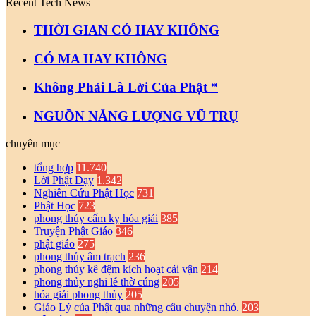
Recent Tech News
THỜI GIAN CÓ HAY KHÔNG
CÓ MA HAY KHÔNG
Không Phải Là Lời Của Phật *
NGUỒN NĂNG LƯỢNG VŨ TRỤ
chuyên mục
tổng hợp
11.740
Lời Phật Dạy
1.342
Nghiên Cứu Phật Học
731
Phật Học
723
phong thủy cấm kỵ hóa giải
385
Truyện Phật Giáo
346
phật giáo
275
phong thủy âm trạch
236
phong thủy kê đệm kích hoạt cải vận
214
phong thủy nghi lễ thờ cúng
205
hóa giải phong thủy
205
Giáo Lý của Phật qua những câu chuyện nhỏ.
203