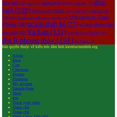
giác
biểu phí
(25)
chánh niệm
(23)
bát tự
(11)
Duy Thức Học
(11)
ngộ
(109)
KY-SU-GOC-NHIN
(19)
Thiền và Thở
nghiệp
(13)
Tánh
TÂM LINH
(22)
(16)
thế giới kiến trúc
(14)
thực tại hiện tiền
(10)
tư vấn thiết kế
(77)
Không
(38)
tự xem phong thủy
Vu Lan
(131)
cho nhà
(30)
ĐẠO MẪU VÀ TỨ PHỦ
(13)
địa lí phong thủy
(151)
đồ đồng
(17)
bản quyền thuộc về kiến trúc tâm linh kientructamlinh.org
About
Blog
Cart
Checkout
Demos
Elements
My account
Sample Page
Shop
test
Track your order
Trang chủ
Trang chủ
Đình, Chùa, Đền thờ