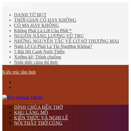
Breaking News
DANH TỪ BỤT
THỜI GIAN CÓ HAY KHÔNG
CÓ MA HAY KHÔNG
Không Phải Là Lời Của Phật *
NGUỒN NĂNG LƯỢNG VŨ TRỤ
NHỮNG NGUYÊN TẮC VỀ CƠ SỞ THƯƠNG MẠI
Nghi Lễ Có Phải Là Tín Ngưỡng Không?
5 Bài Hô Canh Ngồi Thiền
Xướng kệ: Thỉnh chuông
Nghi thức cúng thí thực
Kiến trúc tâm linh
Menu
tìm
kiếm
ĐÌNH CHÙA ĐỀN THỜ
KHU LĂNG MỘ
KIẾN THỨC VÀ NGHI LỄ
NỘI THẤT THỜ CÚNG