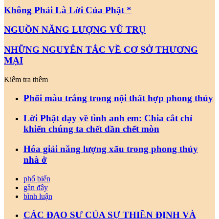
Không Phải Là Lời Của Phật *
NGUỒN NĂNG LƯỢNG VŨ TRỤ
NHỮNG NGUYÊN TẮC VỀ CƠ SỞ THƯƠNG
MẠI
Kiểm tra thêm
Close
Phối màu trắng trong nội thất hợp phong thủy
Lời Phật dạy về tình anh em: Chia cắt chỉ
khiến chúng ta chết dần chết mòn
Hóa giải năng lượng xấu trong phong thủy
nhà ở
phổ biến
gần đây
bình luận
CÁC ĐẠO SƯ CỦA SỰ THIỀN ĐỊNH VÀ