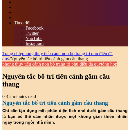
tìm
kiếm
Switch
skin
Sidebar
bài
viết
Theo dõi
ngẫu
Facebook
nhiên
Twitter
YouTube
Instagram
Trang chủ
/
phong thuy tiểu cảnh non bộ trang tri phù điêu đá
quý
/
Nguyên tắc bố trí tiểu cảnh gầm cầu thang
phong thuy tiểu cảnh non bộ trang tri phù điêu đá quý
tổng hợp
Nguyên tắc bố trí tiểu cảnh gầm cầu
thang
0
3
2 minutes read
Nguyên tắc bố trí tiểu cảnh gầm cầu thang
Chỉ cần tận dụng một phần diện tích nhỏ dưới gầm cầu thang
là bạn có thể cảm nhận được một không gian thiên nhiên
ngay trong ngôi nhà mình.