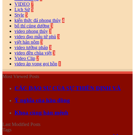
VIDEO
7
Lịch Sử
5
Style
5
kiến thức đá phong thủy
4
bố thí cúng dường
3
video phong thủy
3
video đạo mẫu tứ phủ
3
việt hán nôm
3
video tướng pháp
3
video đền chùa việt
3
Video Clip
2
video áp vong gọi hồn
1
Most Viewed Posts
CÁC ĐẠO SƯ CỦA SỰ THIỀN ĐỊNH VÀ
Ý nghĩa của hầu đồng
Khoa cúng bản mệnh
Last Modified Posts
Tags