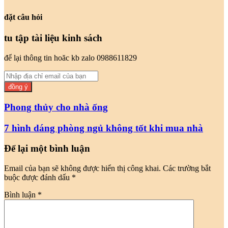
Facebook
Twitter
LinkedIn
Pinterest
Messenger
Messenger
WhatsApp
chia
sẻ
đặt câu hỏi
email
tu tập tài liệu kinh sách
để lại thông tin hoăc kb zalo 0988611829
Nhập
địa
chỉ
email
Phong thủy cho nhà ống
của
bạn
7 hình dáng phòng ngủ không tốt khi mua nhà
Để lại một bình luận
Email của bạn sẽ không được hiển thị công khai.
Các trường bắt
buộc được đánh dấu
*
Bình luận
*