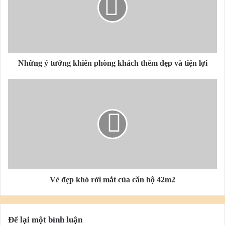
Hệ tủ trong phòng của bé nối tiếp nhau và đều đụng trền, giúp
lưu trữ được nhiều
đồ đạc, mang lại sự gọn gàng cho không gian.
Những ý tưởng khiến phòng khách thêm đẹp và tiện lợi
Vẻ đẹp khó rời mắt của căn hộ 42m2
Để lại một bình luận