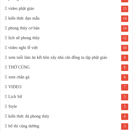
video phật giáo
15
kiến thức đạo mẫu
14
phong thủy cơ bản
14
lịch sử phong thủy
12
video nghi lễ việt
10
xem tuổi làm ăn kết hôn xây nhà căn đồng tu tập phật giáo
9
THỜ CÚNG
8
xem chân gà
8
VIDEO
7
Lịch Sử
5
Style
5
kiến thức đá phong thủy
4
bố thí cúng dường
3