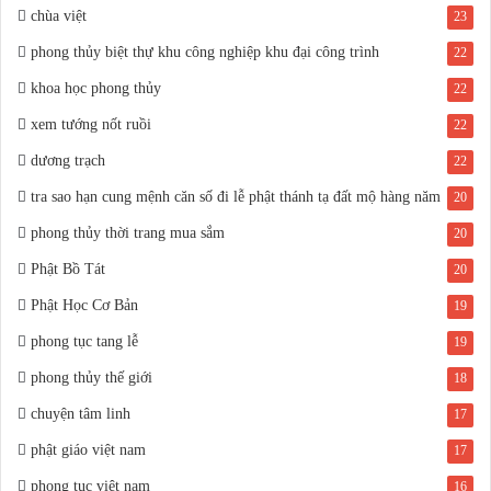
chùa việt
23
phong thủy biệt thự khu công nghiệp khu đại công trình
22
khoa học phong thủy
22
xem tướng nốt ruồi
22
dương trạch
22
tra sao hạn cung mệnh căn số đi lễ phật thánh tạ đất mộ hàng năm
20
phong thủy thời trang mua sắm
20
Phật Bồ Tát
20
Phật Học Cơ Bản
19
phong tục tang lễ
19
phong thủy thế giới
18
chuyện tâm linh
17
phật giáo việt nam
17
phong tục việt nam
16