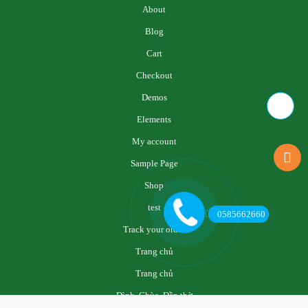
About
Blog
Cart
Checkout
Demos
Elements
My account
Sample Page
Shop
test
0585662660
Track your order
Trang chủ
Trang chủ
Đình, Chùa, Đền thờ