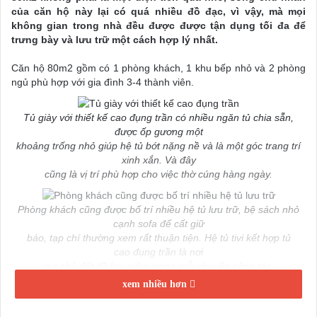
của căn hộ này lại có quá nhiều đồ đạc, vì vậy, mà mọi
không gian trong nhà đều được được tận dụng tối đa để
trưng bày và lưu trữ một cách hợp lý nhất.
Căn hộ 80m2 gồm có 1 phòng khách, 1 khu bếp nhỏ và 2 phòng
ngủ phù hợp với gia đình 3-4 thành viên.
Tủ giày với thiết kế cao đụng trần có nhiều ngăn tủ chia sẵn,
được ốp gương một
khoảng trống nhỏ giúp hệ tủ bớt nặng nề và là một góc trang trí
xinh xắn. Và đây
cũng là vị trí phù hợp cho việc thờ cúng hàng ngày.
Phòng khách cũng được bố trí nhiều hệ tủ lưu trữ, bệ sách nhỏ
cạnh sofa để cất giữ
báo, tạp chí thường xem rất thuận tiện. Hệ tủ tivi kết hợp tủ
cao đụng trần là nơi
gia chủ đặt đồ lưu niệm trong mỗi chuyến công tác.
xem nhiều hơn
Khu vực phòng khách và bàn ăn được ngăn cách bằng vách hoa
văn nhiều họa tiết,