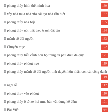
phong thủy hình thế minh họa
139
xây nhà mua nhà sửa cải tạo nhà cần biêt
137
phong thủy nhà bếp
135
phong thủy nội thất treo tranh đặt tên
134
mệnh số đời người
133
Chuyên mục
122
phong thuy tiểu cảnh non bộ trang tri phù điêu đá quý
121
phong thủy phòng ngủ
119
phong thủy mệnh số đời người tinh duyên hôn nhân con cái công danh
119
nghi lễ
112
phong thuy văn phòng
110
phong thủy ô tô xe hơi mua bán vật dụng kê đệm
101
Bài Viết
99