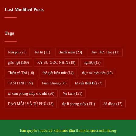
Last Modified Posts
Tags
biểu phí
(25)
bát tự
(11)
chánh niệm
(23)
Duy Thức Học
(11)
giác ngộ
(109)
KY-SU-GOC-NHIN
(19)
nghiệp
(13)
Thiền và Thở
(16)
thế giới kiến trúc
(14)
thực tại hiện tiền
(10)
TÂM LINH
(22)
Tánh Không
(38)
tư vấn thiết kế
(77)
tự xem phong thủy cho nhà
(30)
Vu Lan
(131)
ĐẠO MẪU VÀ TỨ PHỦ
(13)
địa lí phong thủy
(151)
đồ đồng
(17)
bản quyền thuộc về kiến trúc tâm linh kientructamlinh.org