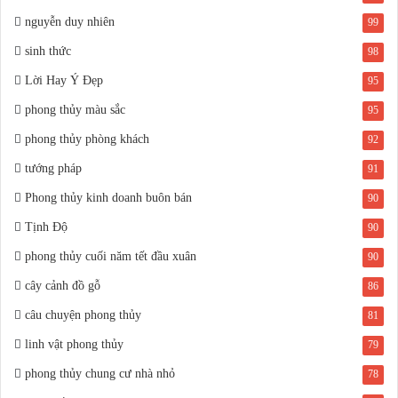
nguyễn duy nhiên
99
sinh thức
98
Lời Hay Ý Đẹp
95
phong thủy màu sắc
95
phong thủy phòng khách
92
tướng pháp
91
Phong thủy kinh doanh buôn bán
90
Tịnh Độ
90
phong thủy cuối năm tết đầu xuân
90
cây cảnh đồ gỗ
86
câu chuyện phong thủy
81
linh vật phong thủy
79
phong thủy chung cư nhà nhỏ
78