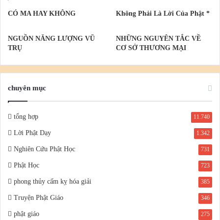
CÓ MA HAY KHÔNG
Không Phải Là Lời Của Phật *
NGUỒN NĂNG LƯỢNG VŨ
NHỮNG NGUYÊN TẮC VỀ
TRỤ
CƠ SỞ THƯƠNG MẠI
chuyên mục
tổng hợp
11.740
Lời Phật Dạy
1.342
Nghiên Cứu Phật Học
731
Phật Học
723
phong thủy cấm kỵ hóa giải
385
Truyện Phật Giáo
346
phật giáo
275