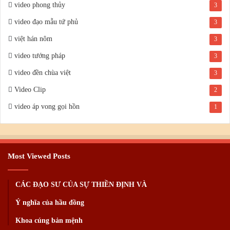
video phong thủy
3
video đạo mẫu tứ phủ
3
việt hán nôm
3
video tướng pháp
3
video đền chùa việt
3
Video Clip
2
video áp vong gọi hồn
1
Most Viewed Posts
CÁC ĐẠO SƯ CỦA SỰ THIỀN ĐỊNH VÀ
Ý nghĩa của hầu đồng
Khoa cúng bản mệnh