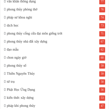
văn khấn thông dụng
77
phong thủy phòng thờ
76
pháp sư khoa nghi
74
dịch học
73
phong thủy cổng cửa đại môn giếng trời
71
phong thủy nhà đất xây dựng
67
đạo mẫu
62
chon ngày giờ
60
phong thủy số
59
Thiền Nguyên Thủy
59
tứ trụ
58
Phật Học Ứng Dụng
56
kiến thức xây dựng
53
pháp khi phong thủy
47