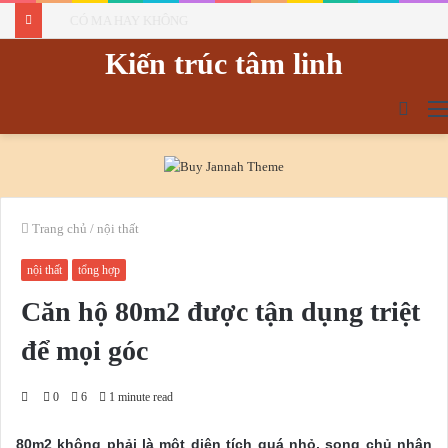
Không Phải Là Lời Của Phật *
Kiến trúc tâm linh
tìm
kiếm
Trang chủ
/
nội thất
nội thất
tổng hợp
Căn hộ 80m2 được tận dụng triệt
để mọi góc
0
6
1 minute read
80m2 không phải là một diện tích quá nhỏ, song chủ nhân