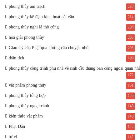
phong thủy âm trạch
236
phong thủy kê đệm kích hoạt cải vận
214
phong thủy nghi lễ thờ cúng
205
hóa giải phong thủy
205
Giáo Lý của Phật qua những câu chuyện nhỏ.
203
thần tích
199
phong thủy công trình phụ nhà vệ sinh cầu thang ban công ngoại quan nh
172
vật phẩm phong thủy
151
phong thủy tổng hợp
149
phong thủy ngoại cảnh
148
kiến thức vật phẩm
146
Phật Đản
145
tử vi
142