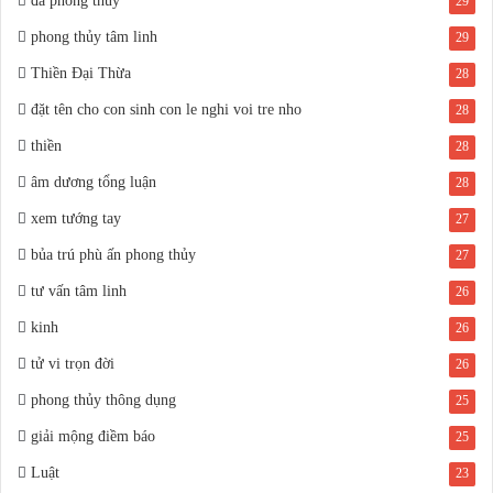
đá phong thủy
29
phong thủy tâm linh
29
Thiền Đại Thừa
28
đặt tên cho con sinh con le nghi voi tre nho
28
thiền
28
âm dương tổng luận
28
xem tướng tay
27
bủa trú phù ấn phong thủy
27
tư vấn tâm linh
26
kinh
26
tử vi trọn đời
26
phong thủy thông dụng
25
giải mộng điềm báo
25
Luật
23