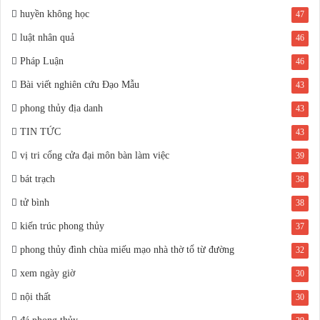
huyền không học
47
luật nhân quả
46
Pháp Luận
46
Bài viết nghiên cứu Đạo Mẫu
43
phong thủy địa danh
43
TIN TỨC
43
vị tri cổng cửa đại môn bàn làm việc
39
bát trạch
38
tử bình
38
kiến trúc phong thủy
37
phong thủy đình chùa miếu mạo nhà thờ tổ từ đường
32
xem ngày giờ
30
nội thất
30