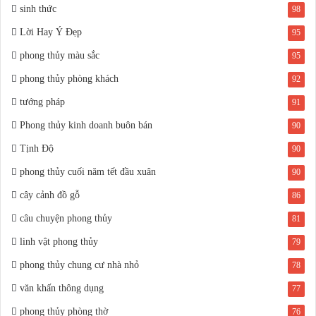
sinh thức
98
Lời Hay Ý Đẹp
95
phong thủy màu sắc
95
phong thủy phòng khách
92
tướng pháp
91
Phong thủy kinh doanh buôn bán
90
Tịnh Độ
90
phong thủy cuối năm tết đầu xuân
90
cây cảnh đồ gỗ
86
câu chuyện phong thủy
81
linh vật phong thủy
79
phong thủy chung cư nhà nhỏ
78
văn khấn thông dụng
77
phong thủy phòng thờ
76