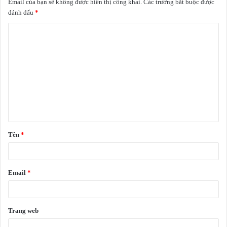
Email của bạn sẽ không được hiển thị công khai.
Các trường bắt buộc được
đánh dấu
*
Tên
*
Email
*
Trang web