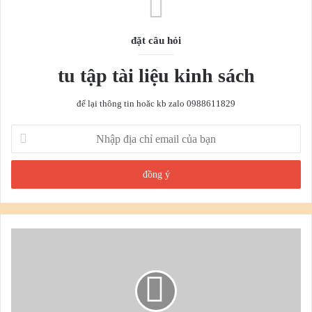
đặt câu hỏi
tu tập tài liệu kinh sách
để lại thông tin hoăc kb zalo 0988611829
Nhập
địa
chỉ
email
của
bạn
tư vấn thiết kế