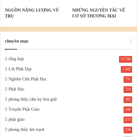
NGUỒN NĂNG LƯỢNG VŨ
NHỮNG NGUYÊN TẮC VỀ
TRỤ
CƠ SỞ THƯƠNG MẠI
chuyên mục
tổng hợp
11.740
Lời Phật Dạy
1.342
Nghiên Cứu Phật Học
731
Phật Học
723
phong thủy cấm kỵ hóa giải
385
Truyện Phật Giáo
346
phật giáo
275
phong thủy âm trạch
236