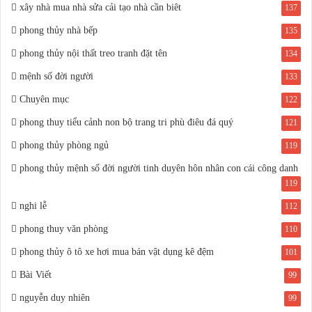
xây nhà mua nhà sửa cải tạo nhà cần biêt
137
phong thủy nhà bếp
135
phong thủy nội thất treo tranh đặt tên
134
mệnh số đời người
133
Chuyên mục
122
phong thuy tiểu cảnh non bộ trang tri phù điêu đá quý
121
phong thủy phòng ngủ
119
phong thủy mệnh số đời người tinh duyên hôn nhân con cái công danh
119
nghi lễ
112
phong thuy văn phòng
110
phong thủy ô tô xe hơi mua bán vật dụng kê đệm
101
Bài Viết
99
nguyễn duy nhiên
99