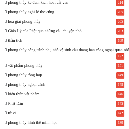
phong thủy kê đệm kích hoạt cải vận
214
phong thủy nghi lễ thờ cúng
205
hóa giải phong thủy
205
Giáo Lý của Phật qua những câu chuyện nhỏ.
203
thần tích
199
phong thủy công trình phụ nhà vệ sinh cầu thang ban công ngoại quan nh
172
vật phẩm phong thủy
151
phong thủy tổng hợp
149
phong thủy ngoại cảnh
148
kiến thức vật phẩm
146
Phật Đản
145
tử vi
142
phong thủy hình thế minh họa
139