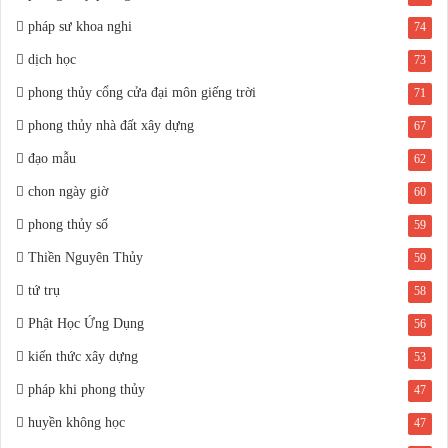
pháp sư khoa nghi
74
dịch học
73
phong thủy cổng cửa đại môn giếng trời
71
phong thủy nhà đất xây dựng
67
đạo mẫu
62
chon ngày giờ
60
phong thủy số
59
Thiền Nguyên Thủy
59
tứ trụ
58
Phật Học Ứng Dụng
56
kiến thức xây dựng
53
pháp khi phong thủy
47
huyền không học
47