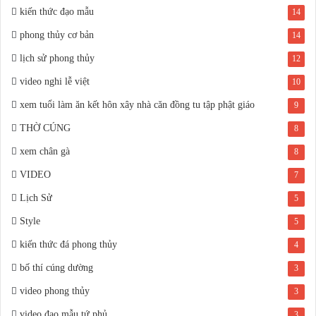
kiến thức đạo mẫu
14
phong thủy cơ bản
14
lịch sử phong thủy
12
video nghi lễ việt
10
xem tuổi làm ăn kết hôn xây nhà căn đồng tu tập phật giáo
9
THỜ CÚNG
8
xem chân gà
8
VIDEO
7
Lịch Sử
5
Style
5
kiến thức đá phong thủy
4
bố thí cúng dường
3
video phong thủy
3
video đạo mẫu tứ phủ
3