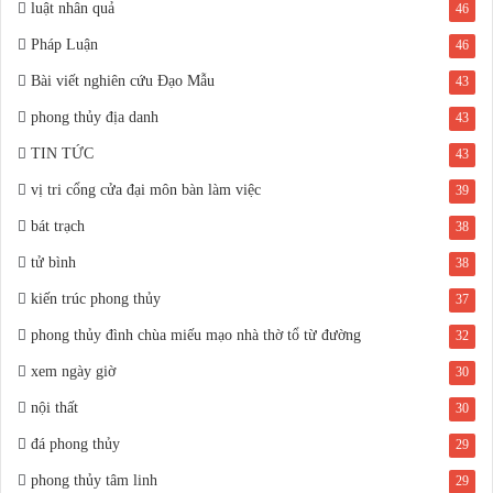
luật nhân quả
46
Pháp Luận
46
Bài viết nghiên cứu Đạo Mẫu
43
phong thủy địa danh
43
TIN TỨC
43
vị tri cổng cửa đại môn bàn làm việc
39
bát trạch
38
tử bình
38
kiến trúc phong thủy
37
phong thủy đình chùa miếu mạo nhà thờ tổ từ đường
32
xem ngày giờ
30
nội thất
30
đá phong thủy
29
phong thủy tâm linh
29