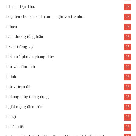
Thiền Đại Thừa
28
đặt tên cho con sinh con le nghi voi tre nho
28
thiền
28
âm dương tổng luận
28
xem tướng tay
27
bủa trú phù ấn phong thủy
27
tư vấn tâm linh
26
kinh
26
tử vi trọn đời
26
phong thủy thông dụng
25
giải mộng điềm báo
25
Luật
23
chùa việt
23