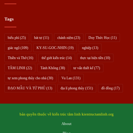
Tags
biểu phí
(25)
bát tự
(11)
chánh niệm
(23)
Duy Thức Học
(11)
giác ngộ
(109)
KY-SU-GOC-NHIN
(19)
nghiệp
(13)
Thiền và Thở
(16)
thế giới kiến trúc
(14)
thực tại hiện tiền
(10)
TÂM LINH
(22)
Tánh Không
(38)
tư vấn thiết kế
(77)
tự xem phong thủy cho nhà
(30)
Vu Lan
(131)
ĐẠO MẪU VÀ TỨ PHỦ
(13)
địa lí phong thủy
(151)
đồ đồng
(17)
bản quyền thuộc về kiến trúc tâm linh kientructamlinh.org
About