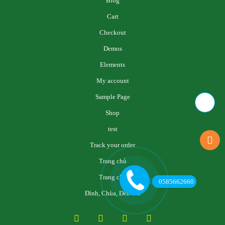
Blog
Cart
Checkout
Demos
Elements
My account
Sample Page
Shop
test
Track your order
Trang chủ
Trang chủ
0585662660
Đình, Chùa, Đền thờ
Facebook
Twitter
YouTube
Instagram