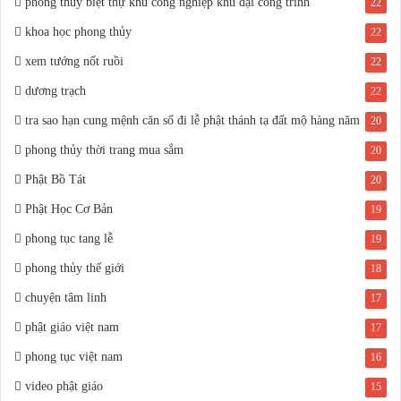
phong thủy biệt thự khu công nghiệp khu đại công trình
22
khoa học phong thủy
22
xem tướng nốt ruồi
22
dương trạch
22
tra sao hạn cung mệnh căn số đi lễ phật thánh tạ đất mộ hàng năm
20
phong thủy thời trang mua sắm
20
Phật Bồ Tát
20
Phật Học Cơ Bản
19
phong tục tang lễ
19
phong thủy thế giới
18
chuyện tâm linh
17
phật giáo việt nam
17
phong tục việt nam
16
video phật giáo
15