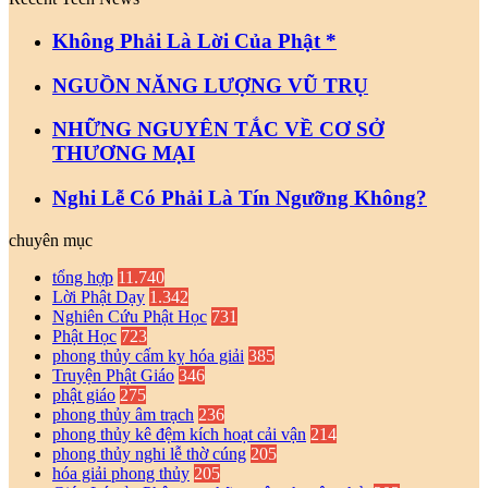
Không Phải Là Lời Của Phật *
NGUỒN NĂNG LƯỢNG VŨ TRỤ
NHỮNG NGUYÊN TẮC VỀ CƠ SỞ
THƯƠNG MẠI
Nghi Lễ Có Phải Là Tín Ngưỡng Không?
chuyên mục
tổng hợp
11.740
Lời Phật Dạy
1.342
Nghiên Cứu Phật Học
731
Phật Học
723
phong thủy cấm kỵ hóa giải
385
Truyện Phật Giáo
346
phật giáo
275
phong thủy âm trạch
236
phong thủy kê đệm kích hoạt cải vận
214
phong thủy nghi lễ thờ cúng
205
hóa giải phong thủy
205