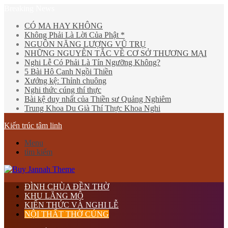
Breaking News
CÓ MA HAY KHÔNG
Không Phải Là Lời Của Phật *
NGUỒN NĂNG LƯỢNG VŨ TRỤ
NHỮNG NGUYÊN TẮC VỀ CƠ SỞ THƯƠNG MẠI
Nghi Lễ Có Phải Là Tín Ngưỡng Không?
5 Bài Hô Canh Ngồi Thiền
Xướng kệ: Thỉnh chuông
Nghi thức cúng thí thực
Bài kệ duy nhất của Thiền sư Quảng Nghiêm
Trung Khoa Du Già Thí Thực Khoa Nghi
Kiến trúc tâm linh
Menu
tìm kiếm
ĐÌNH CHÙA ĐỀN THỜ
KHU LĂNG MỘ
KIẾN THỨC VÀ NGHI LỄ
NỘI THẤT THỜ CÚNG