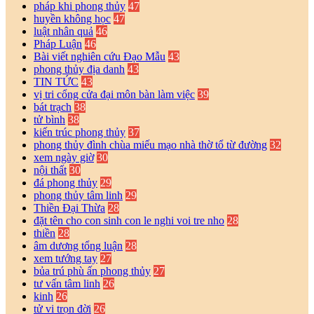
pháp khi phong thủy
47
huyền không học
47
luật nhân quả
46
Pháp Luận
46
Bài viết nghiên cứu Đạo Mẫu
43
phong thủy địa danh
43
TIN TỨC
43
vị tri cổng cửa đại môn bàn làm việc
39
bát trạch
38
tử bình
38
kiến trúc phong thủy
37
phong thủy đình chùa miếu mạo nhà thờ tổ từ đường
32
xem ngày giờ
30
nội thất
30
đá phong thủy
29
phong thủy tâm linh
29
Thiền Đại Thừa
28
đặt tên cho con sinh con le nghi voi tre nho
28
thiền
28
âm dương tổng luận
28
xem tướng tay
27
bủa trú phù ấn phong thủy
27
tư vấn tâm linh
26
kinh
26
tử vi trọn đời
26