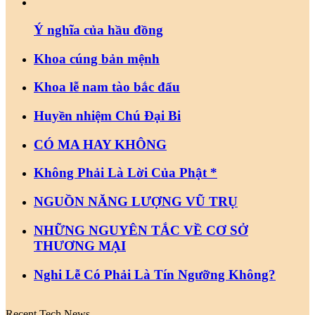
Ý nghĩa của hầu đồng
Khoa cúng bản mệnh
Khoa lễ nam tào bắc đẩu
Huyền nhiệm Chú Đại Bi
CÓ MA HAY KHÔNG
Không Phải Là Lời Của Phật *
NGUỒN NĂNG LƯỢNG VŨ TRỤ
NHỮNG NGUYÊN TẮC VỀ CƠ SỞ
THƯƠNG MẠI
Nghi Lễ Có Phải Là Tín Ngưỡng Không?
Recent Tech News