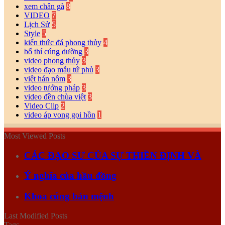
xem chân gà
8
VIDEO
7
Lịch Sử
5
Style
5
kiến thức đá phong thủy
4
bố thí cúng dường
3
video phong thủy
3
video đạo mẫu tứ phủ
3
việt hán nôm
3
video tướng pháp
3
video đền chùa việt
3
Video Clip
2
video áp vong gọi hồn
1
Most Viewed Posts
CÁC ĐẠO SƯ CỦA SỰ THIỀN ĐỊNH VÀ
Ý nghĩa của hầu đồng
Khoa cúng bản mệnh
Last Modified Posts
Tags