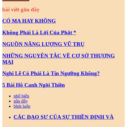
bài viết gần đây
CÓ MA HAY KHÔNG
Không Phải Là Lời Của Phật *
NGUỒN NĂNG LƯỢNG VŨ TRỤ
NHỮNG NGUYÊN TẮC VỀ CƠ SỞ THƯƠNG
MẠI
Nghi Lễ Có Phải Là Tín Ngưỡng Không?
5 Bài Hô Canh Ngồi Thiền
phổ biến
gần đây
bình luận
CÁC ĐẠO SƯ CỦA SỰ THIỀN ĐỊNH VÀ