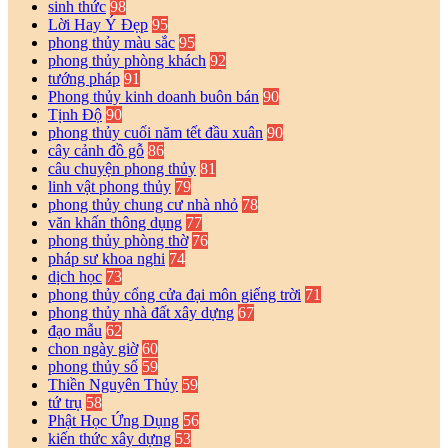
sinh thức
98
Lời Hay Ý Đẹp
95
phong thủy màu sắc
95
phong thủy phòng khách
92
tướng pháp
91
Phong thủy kinh doanh buôn bán
90
Tịnh Độ
90
phong thủy cuối năm tết đầu xuân
90
cây cảnh đồ gỗ
86
câu chuyện phong thủy
81
linh vật phong thủy
79
phong thủy chung cư nhà nhỏ
78
văn khấn thông dụng
77
phong thủy phòng thờ
76
pháp sư khoa nghi
74
dịch học
73
phong thủy cổng cửa đại môn giếng trời
71
phong thủy nhà đất xây dựng
67
đạo mẫu
62
chon ngày giờ
60
phong thủy số
59
Thiền Nguyên Thủy
59
tứ trụ
58
Phật Học Ứng Dụng
56
kiến thức xây dựng
53