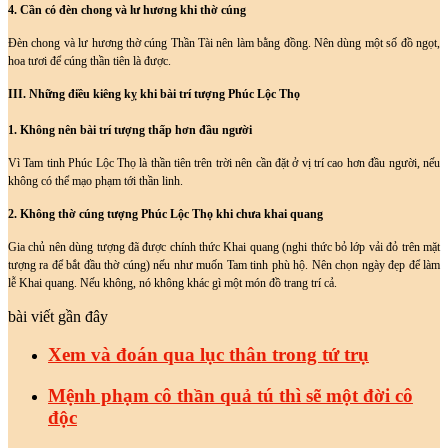
4. Cần có đèn chong và lư hương khi thờ cúng
Đèn chong và lư hương thờ cúng Thần Tài nên làm bằng đồng. Nên dùng một số đồ ngọt,
hoa tươi để cúng thần tiên là được.
III. Những điều kiêng kỵ khi bài trí tượng Phúc Lộc Thọ
1. Không nên bài trí tượng thấp hơn đầu người
Vì Tam tinh Phúc Lộc Thọ là thần tiên trên trời nên cần đặt ở vị trí cao hơn đầu người, nếu
không có thể mạo phạm tới thần linh.
2. Không thờ cúng tượng Phúc Lộc Thọ khi chưa khai quang
Gia chủ nên dùng tượng đã được chính thức Khai quang (nghi thức bỏ lớp vải đỏ trên mặt
tượng ra để bắt đầu thờ cúng) nếu như muốn Tam tinh phù hộ. Nên chọn ngày đẹp để làm
lễ Khai quang. Nếu không, nó không khác gì một món đồ trang trí cả.
bài viết gần đây
Xem và đoán qua lục thân trong tứ trụ
Mệnh phạm cô thần quả tú thì sẽ một đời cô
độc