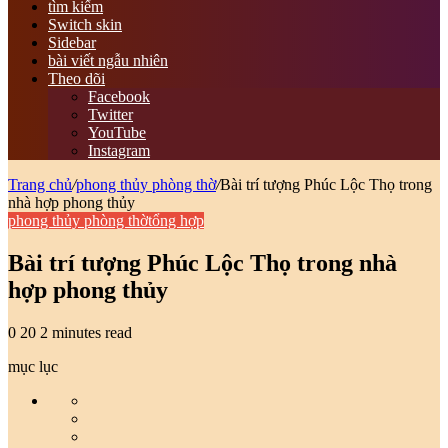
tìm kiếm
Switch skin
Sidebar
bài viết ngẫu nhiên
Theo dõi
Facebook
Twitter
YouTube
Instagram
Trang chủ
/
phong thủy phòng thờ
/
Bài trí tượng Phúc Lộc Thọ trong
nhà hợp phong thủy
phong thủy phòng thờ
tổng hợp
Bài trí tượng Phúc Lộc Thọ trong nhà
hợp phong thủy
0
20
2 minutes read
mục lục