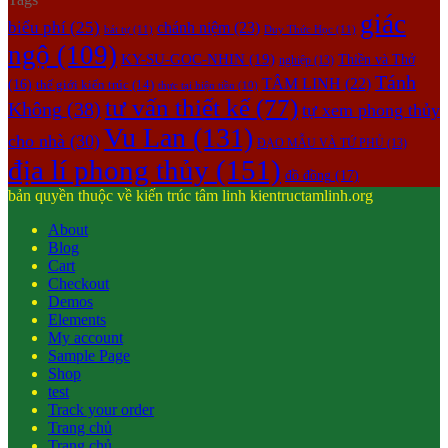
giác
biểu phí
(25)
chánh niệm
(23)
bát tự
(11)
Duy Thức Học
(11)
ngộ
(109)
KY-SU-GOC-NHIN
(19)
Thiền và Thở
nghiệp
(13)
Tánh
TÂM LINH
(22)
(16)
thế giới kiến trúc
(14)
thực tại hiện tiền
(10)
tư vấn thiết kế
(77)
Không
(38)
tự xem phong thủy
Vu Lan
(131)
cho nhà
(30)
ĐẠO MẪU VÀ TỨ PHỦ
(13)
địa lí phong thủy
(151)
đồ đồng
(17)
bản quyền thuộc về kiến trúc tâm linh kientructamlinh.org
About
Blog
Cart
Checkout
Demos
Elements
My account
Sample Page
Shop
test
Track your order
Trang chủ
Trang chủ