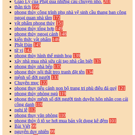
Giáo Lý của Phật qua những câu chuyện nhỏ.
203
thần tích
199
phong thủy công trình phụ nhà vệ sinh cầu thang ban công
ngoại quan nhà tắm
172
vật phẩm phong thủy
151
phong thủy tổng hợp
149
phong thủy ngoại cảnh
148
kiến thức vật phẩm
146
Phật Đản
145
tử vi
142
phong thủy hình thế minh họa
139
xây nhà mua nhà sửa cải tạo nhà cần biêt
137
phong thủy nhà bếp
135
phong thủy nội thất treo tranh đặt tên
134
mệnh số đời người
133
Chuyên mục
122
phong thuy tiểu cảnh non bộ trang tri phù điêu đá quý
121
phong thủy phòng ngủ
119
phong thủy mệnh số đời người tinh duyên hôn nhân con cái
công danh
119
nghi lễ
112
phong thuy văn phòng
110
phong thủy ô tô xe hơi mua bán vật dụng kê đệm
101
Bài Viết
99
nguyễn duy nhiên
99