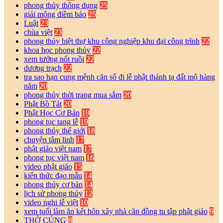
phong thủy thông dụng
25
giải mộng điềm báo
25
Luật
23
chùa việt
23
phong thủy biệt thự khu công nghiệp khu đại công trình
22
khoa học phong thủy
22
xem tướng nốt ruồi
22
dương trạch
22
tra sao hạn cung mệnh căn số đi lễ phật thánh tạ đất mộ hàng
năm
20
phong thủy thời trang mua sắm
20
Phật Bồ Tát
20
Phật Học Cơ Bản
19
phong tục tang lễ
19
phong thủy thế giới
18
chuyện tâm linh
17
phật giáo việt nam
17
phong tục việt nam
16
video phật giáo
15
kiến thức đạo mẫu
14
phong thủy cơ bản
14
lịch sử phong thủy
12
video nghi lễ việt
10
xem tuổi làm ăn kết hôn xây nhà căn đồng tu tập phật giáo
9
THỜ CÚNG
8