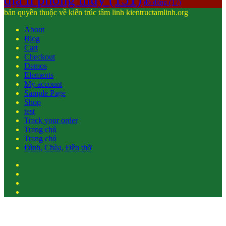
đồ đồng
(17)
bản quyền thuộc về kiến trúc tâm linh kientructamlinh.org
About
Blog
Cart
Checkout
Demos
Elements
My account
Sample Page
Shop
test
Track your order
Trang chủ
Trang chủ
Đình, Chùa, Đền thờ
Facebook
Twitter
YouTube
Instagram
Back
to