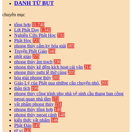
DANH TỪ BỤT
chuyên mục
tổng hợp
11.740
Lời Phật Dạy
1.342
Nghiên Cứu Phật Học
731
Phật Học
723
phong thủy cấm kỵ hóa giải
385
Truyện Phật Giáo
346
phật giáo
275
phong thủy âm trạch
236
phong thủy kê đệm kích hoạt cải vận
214
phong thủy nghi lễ thờ cúng
205
hóa giải phong thủy
205
Giáo Lý của Phật qua những câu chuyện nhỏ.
203
thần tích
199
phong thủy công trình phụ nhà vệ sinh cầu thang ban công
ngoại quan nhà tắm
172
vật phẩm phong thủy
151
phong thủy tổng hợp
149
phong thủy ngoại cảnh
148
kiến thức vật phẩm
146
Phật Đản
145
tử vi
142