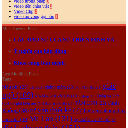
video tướng pháp
3
video đền chùa việt
3
Video Clip
2
video áp vong gọi hồn
1
Most Viewed Posts
CÁC ĐẠO SƯ CỦA SỰ THIỀN ĐỊNH VÀ
Ý nghĩa của hầu đồng
Khoa cúng bản mệnh
Last Modified Posts
Tags
giác
biểu phí
(25)
chánh niệm
(23)
bát tự
(11)
Duy Thức Học
(11)
ngộ
(109)
KY-SU-GOC-NHIN
(19)
Thiền và Thở
nghiệp
(13)
Tánh
TÂM LINH
(22)
(16)
thế giới kiến trúc
(14)
thực tại hiện tiền
(10)
tư vấn thiết kế
(77)
Không
(38)
tự xem phong thủy
Vu Lan
(131)
cho nhà
(30)
ĐẠO MẪU VÀ TỨ PHỦ
(13)
địa lí phong thủy
(151)