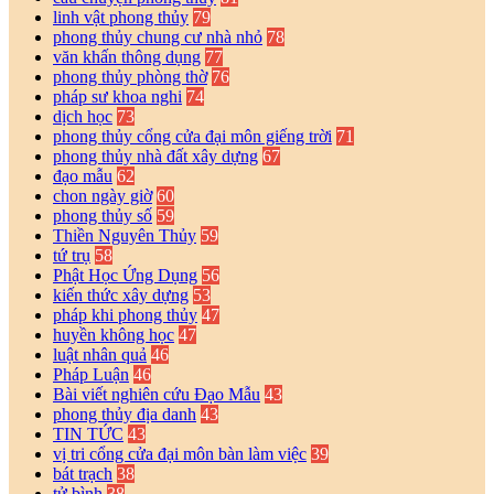
linh vật phong thủy
79
phong thủy chung cư nhà nhỏ
78
văn khấn thông dụng
77
phong thủy phòng thờ
76
pháp sư khoa nghi
74
dịch học
73
phong thủy cổng cửa đại môn giếng trời
71
phong thủy nhà đất xây dựng
67
đạo mẫu
62
chon ngày giờ
60
phong thủy số
59
Thiền Nguyên Thủy
59
tứ trụ
58
Phật Học Ứng Dụng
56
kiến thức xây dựng
53
pháp khi phong thủy
47
huyền không học
47
luật nhân quả
46
Pháp Luận
46
Bài viết nghiên cứu Đạo Mẫu
43
phong thủy địa danh
43
TIN TỨC
43
vị tri cổng cửa đại môn bàn làm việc
39
bát trạch
38
tử bình
38