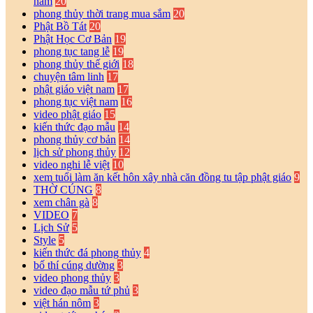
năm
20
phong thủy thời trang mua sắm
20
Phật Bồ Tát
20
Phật Học Cơ Bản
19
phong tục tang lễ
19
phong thủy thế giới
18
chuyện tâm linh
17
phật giáo việt nam
17
phong tục việt nam
16
video phật giáo
15
kiến thức đạo mẫu
14
phong thủy cơ bản
14
lịch sử phong thủy
12
video nghi lễ việt
10
xem tuổi làm ăn kết hôn xây nhà căn đồng tu tập phật giáo
9
THỜ CÚNG
8
xem chân gà
8
VIDEO
7
Lịch Sử
5
Style
5
kiến thức đá phong thủy
4
bố thí cúng dường
3
video phong thủy
3
video đạo mẫu tứ phủ
3
việt hán nôm
3