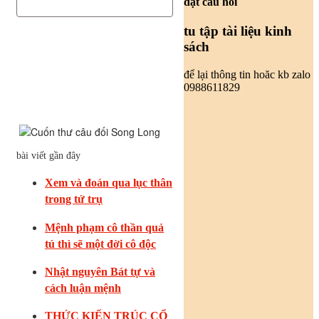
đặt câu hỏi
tu tập tài liệu kinh
sách
để lại thông tin hoăc kb zalo
0988611829
bài viết gần đây
Xem và đoán qua lục thân
trong tứ trụ
Mệnh phạm cô thần quả
tú thì sẽ một đời cô độc
Nhật nguyên Bát tự và
cách luận mệnh
THỨC KIẾN TRÚC CỔ