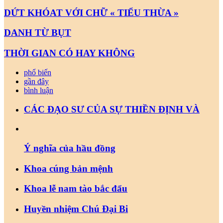
DỨT KHÓAT VỚI CHỮ « TIỂU THỪA »
DANH TỪ BỤT
THỜI GIAN CÓ HAY KHÔNG
phổ biến
gần đây
bình luận
CÁC ĐẠO SƯ CỦA SỰ THIỀN ĐỊNH VÀ
Ý nghĩa của hầu đồng
Khoa cúng bản mệnh
Khoa lễ nam tào bắc đẩu
Huyền nhiệm Chú Đại Bi