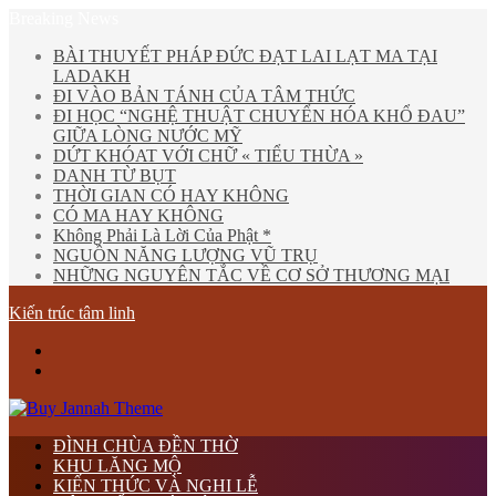
Breaking News
BÀI THUYẾT PHÁP ĐỨC ĐẠT LAI LẠT MA TẠI
LADAKH
ĐI VÀO BẢN TÁNH CỦA TÂM THỨC
ĐI HỌC “NGHỆ THUẬT CHUYỂN HÓA KHỔ ĐAU”
GIỮA LÒNG NƯỚC MỸ
DỨT KHÓAT VỚI CHỮ « TIỂU THỪA »
DANH TỪ BỤT
THỜI GIAN CÓ HAY KHÔNG
CÓ MA HAY KHÔNG
Không Phải Là Lời Của Phật *
NGUỒN NĂNG LƯỢNG VŨ TRỤ
NHỮNG NGUYÊN TẮC VỀ CƠ SỞ THƯƠNG MẠI
Kiến trúc tâm linh
Menu
tìm
kiếm
ĐÌNH CHÙA ĐỀN THỜ
KHU LĂNG MỘ
KIẾN THỨC VÀ NGHI LỄ