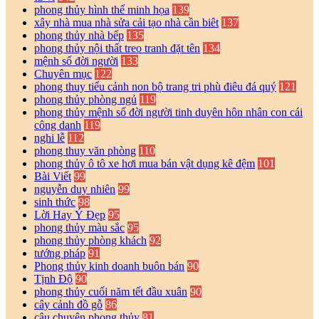
phong thủy hình thế minh họa
139
xây nhà mua nhà sửa cải tạo nhà cần biêt
137
phong thủy nhà bếp
135
phong thủy nội thất treo tranh đặt tên
134
mệnh số đời người
133
Chuyên mục
122
phong thuy tiểu cảnh non bộ trang tri phù điêu đá quý
121
phong thủy phòng ngủ
119
phong thủy mệnh số đời người tinh duyên hôn nhân con cái
công danh
119
nghi lễ
112
phong thuy văn phòng
110
phong thủy ô tô xe hơi mua bán vật dụng kê đệm
101
Bài Viết
99
nguyễn duy nhiên
99
sinh thức
98
Lời Hay Ý Đẹp
95
phong thủy màu sắc
95
phong thủy phòng khách
92
tướng pháp
91
Phong thủy kinh doanh buôn bán
90
Tịnh Độ
90
phong thủy cuối năm tết đầu xuân
90
cây cảnh đồ gỗ
86
câu chuyện phong thủy
81