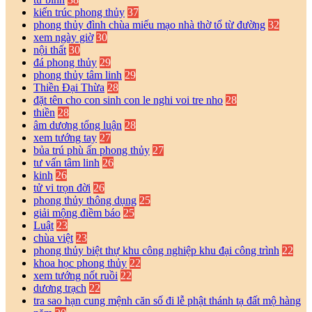
kiến trúc phong thủy
37
phong thủy đình chùa miếu mạo nhà thờ tổ từ đường
32
xem ngày giờ
30
nội thất
30
đá phong thủy
29
phong thủy tâm linh
29
Thiền Đại Thừa
28
đặt tên cho con sinh con le nghi voi tre nho
28
thiền
28
âm dương tổng luận
28
xem tướng tay
27
bủa trú phù ấn phong thủy
27
tư vấn tâm linh
26
kinh
26
tử vi trọn đời
26
phong thủy thông dụng
25
giải mộng điềm báo
25
Luật
23
chùa việt
23
phong thủy biệt thự khu công nghiệp khu đại công trình
22
khoa học phong thủy
22
xem tướng nốt ruồi
22
dương trạch
22
tra sao hạn cung mệnh căn số đi lễ phật thánh tạ đất mộ hàng