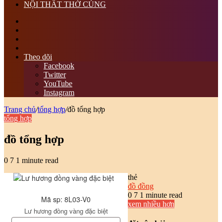
NỘI THẤT THỜ CÚNG
tìm
kiếm
Switch
skin
Sidebar
bài
viết
Theo dõi
ngẫu
Facebook
nhiên
Twitter
YouTube
Instagram
Trang chủ
/
tổng hợp
/
đồ tổng hợp
tổng hợp
đồ tổng hợp
0
7
1 minute read
thẻ
đồ đồng
0
7
1 minute read
Mã sp: 8L03-V0
xem nhiều hơn
Lư hương đồng vàng đặc biệt