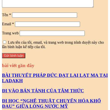
Tên
*
Email
*
Trang web
Lưu tên của tôi, email, và trang web trong trình duyệt này cho
lần bình luận kế tiếp của tôi.
bài viết gần đây
BÀI THUYẾT PHÁP ĐỨC ĐẠT LAI LẠT MA TẠI
LADAKH
ĐI VÀO BẢN TÁNH CỦA TÂM THỨC
ĐI HỌC “NGHỆ THUẬT CHUYỂN HÓA KHỔ
ĐAU” GIỮA LÒNG NƯỚC MỸ