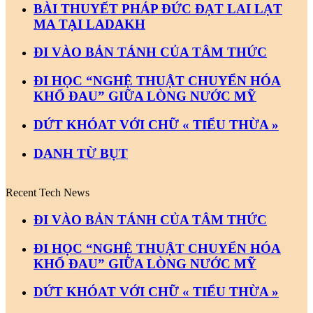
BÀI THUYẾT PHÁP ĐỨC ĐẠT LAI LẠT
MA TẠI LADAKH
ĐI VÀO BẢN TÁNH CỦA TÂM THỨC
ĐI HỌC “NGHỆ THUẬT CHUYỂN HÓA
KHỔ ĐAU” GIỮA LÒNG NƯỚC MỸ
DỨT KHÓAT VỚI CHỮ « TIỂU THỪA »
DANH TỪ BỤT
Recent Tech News
ĐI VÀO BẢN TÁNH CỦA TÂM THỨC
ĐI HỌC “NGHỆ THUẬT CHUYỂN HÓA
KHỔ ĐAU” GIỮA LÒNG NƯỚC MỸ
DỨT KHÓAT VỚI CHỮ « TIỂU THỪA »