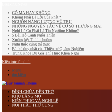
Breaking News
CÓ MA HAY KHÔNG
Không Phải Là Lời Của Phật *
NGUỒN NĂNG LƯỢNG VŨ TRỤ
NHỮNG NGUYÊN TẮC VỀ CƠ SỞ THƯƠNG MẠI
Nghi Lễ Có Phải Là Tín Ngưỡng Không?
5 Bài Hô Canh Ngồi Thiền
Xướng kệ: Thỉnh chuông
Nghi thức cúng thí thực
Bài kệ duy nhất của Thiền sư Quảng Nghiêm
Trung Khoa Du Già Thí Thực Khoa Nghi
Kiến trúc tâm linh
Menu
tìm kiếm
ĐÌNH CHÙA ĐỀN THỜ
KHU LĂNG MỘ
KIẾN THỨC VÀ NGHI LỄ
NỘI THẤT THỜ CÚNG