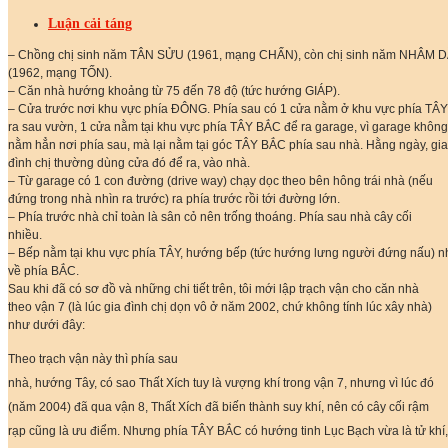
Luận cải táng
– Chồng chị sinh năm TÂN SỬU (1961, mạng CHẤN), còn chị sinh năm NHÂM 
(1962, mạng TỐN).
– Căn nhà hướng khoảng từ 75 đến 78 độ (tức hướng GIÁP).
– Cửa trước nơi khu vực phía ĐÔNG. Phía sau có 1 cửa nằm ở khu vực phía TÂY
ra sau vườn, 1 cửa nằm tại khu vực phía TÂY BẮC để ra garage, vì garage không
nằm hẳn nơi phía sau, mà lại nằm tại góc TÂY BẮC phía sau nhà. Hằng ngày, gia
đình chị thường dùng cửa đó để ra, vào nhà.
– Từ garage có 1 con đường (drive way) chạy dọc theo bên hông trái nhà (nếu
đứng trong nhà nhìn ra trước) ra phía trước rồi tới đường lớn.
– Phía trước nhà chỉ toàn là sân cỏ nên trống thoáng. Phía sau nhà cây cối
nhiều.
– Bếp nằm tại khu vực phía TÂY, hướng bếp (tức hướng lưng người đứng nấu) n
về phía BẮC.
Sau khi đã có sơ đồ và những chi tiết trên, tôi mới lập trạch vận cho căn nhà
theo vận 7 (là lúc gia đình chị dọn vô ở năm 2002, chứ không tính lúc xây nhà)
như dưới đây:
Theo trạch vận này thì phía sau
nhà, hướng Tây, có sao Thất Xích tuy là vượng khí trong vận 7, nhưng vì lúc đó
(năm 2004) đã qua vận 8, Thất Xích đã biến thành suy khí, nên có cây cối rậm
rạp cũng là ưu điểm. Nhưng phía TÂY BẮC có hướng tinh Lục Bạch vừa là tử khí,