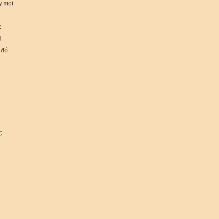
y mọi
c
i
 đó
C