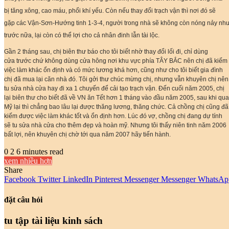
bị tăng xông, cao máu, phổi khí yếu. Còn nếu thay đổi trạch vận thì nơi đó sẽ
gặp các Vận-Sơn-Hướng tinh 1-3-4, người trong nhà sẽ không còn nóng nảy nh
trước nữa, lại còn có thể lợi cho cả nhân đinh lẫn tài lộc.
Gần 2 tháng sau, chị biên thư báo cho tôi biết nhờ thay đổi lối đi, chỉ dùng
cửa trước chứ không dùng cửa hông nơi khu vực phía TÂY BẮC nên chị đã kiếm
việc làm khác ổn định và có mức lương khá hơn, cũng như cho tôi biết gia đình
chị đã mua lại căn nhà đó. Tôi gởi thư chúc mừng chị, nhưng vẫn khuyên chị nên
tu sửa nhà cửa hay đi xa 1 chuyến để cải tạo trạch vận. Đến cuối năm 2005, chị
lại biên thư cho biết đã về VN ăn Tết hơn 1 tháng vào đầu năm 2005, sau khi qua
Mỹ lại thì chẳng bao lâu lại được thăng lương, thăng chức. Cả chồng chị cũng đã
kiếm được việc làm khác tốt và ổn định hơn. Lúc đó vợ, chồng chị đang dự tính
sẽ tu sửa nhà cửa cho thêm đẹp và hoàn mỹ. Nhưng tôi thấy niên tinh năm 2006
bất lợi, nên khuyên chị chờ tới qua năm 2007 hãy tiến hành.
0
2
6 minutes read
xem nhiều hơn
Share
Facebook
Twitter
LinkedIn
Pinterest
Messenger
Messenger
WhatsAp
đặt câu hỏi
tu tập tài liệu kinh sách