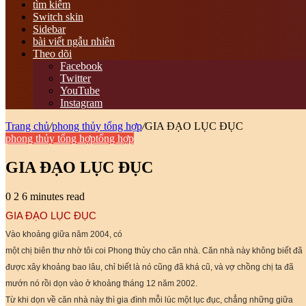
tìm kiếm
Switch skin
Sidebar
bài viết ngẫu nhiên
Theo dõi
Facebook
Twitter
YouTube
Instagram
Trang chủ
/
phong thủy tổng hợp
/
GIA ĐẠO LỤC ĐỤC
phong thủy tổng hợp
tổng hợp
GIA ĐẠO LỤC ĐỤC
0
2
6 minutes read
GIA ĐẠO LỤC ĐỤC
Vào khoảng giữa năm 2004, có
một chị biên thư nhờ tôi coi Phong thủy cho căn nhà. Căn nhà này không biết đã
được xây khoảng bao lâu, chỉ biết là nó cũng đã khá cũ, và vợ chồng chị ta đã
mướn nó rồi dọn vào ở khoảng tháng 12 năm 2002.
Từ khi dọn về căn nhà này thì gia đình mỗi lúc một lục đục, chẳng những giữa