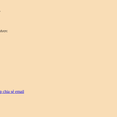
ư
 được
p
chia sẻ email