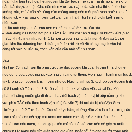
ngâm), lại làm tiết thoái hết nguyên khí Bát bạch Thổ của Thành môn, nên khó
nắm bắt được cơ hội. Cho nên nhìn vào trạch vận của căn nhà thì khá tốt chứ
không xấu, chỉ vì vấn đề dùng cửa không đúng nên mới phát sinh nhiều sự kiện
không tốt. Vì vậy, sau khi xem xét toàn căn nhà thì tôi liền cho chị biết những
điểm sau:
– Căn nhà này khá tốt, cho nên có thể mua và ở được lâu dài.
– Nên đóng cửa hông nơi phía TÂY BẮC, mà chỉ nên dùng cửa trước để ra, vào.
– Sau khi đã mua nhà rồi thì 1 là nên tu sửa nhà lại, 2 là nên đi đâu xa 1 thời
gian khá lâu (khoảng hơn 1 tháng trở lên) rồi trở về để cải tạo trạch vận thì
càng tốt hơn. Vì lúc đó, trạch vận của căn nhà sẽ như sau:
Sau
khi thay đổi trạch vận thì phía trước sẽ đắc vượng khí của Hướng tinh, cho nên
nếu dùng cửa trước mà ra, vào nhà thì càng tốt thêm. Hơn nữa, Thành môn lúc đ
tuy không còn vượng khí, nhưng nhờ có Hướng tinh số 3, kết hợp với Hướng tinh
số 8 thành số Tiên thiên 3-8 nên vẫn thuận lợi về công việc và tài lộc. Một
phần tôi cũng muốn gia đình chị thay đổi trạch vận là do vị trí bếp nằm tại khu
vực phía TÂY, nếu theo trạch vận cũ (của vận 7) thì nơi đó bị các Vận-Sơn-
Hướng tinh 9-2-7 chiếu tới. Các số này chẳng những đều vừa là biểu tượng của
Hỏa khí, mà còn kết hợp với nhau tạo thành các cặp số 2-7 là Hỏa Tiên thiên,
9-7 là Hỏa hậu thiên, lại còn gặp Hỏa khí của bếp lò, cho nên dễ gây ra những
chuyện tức nóng nảy, tức giận trong gia đình, hoặc sẽ làm cho người trong nhà