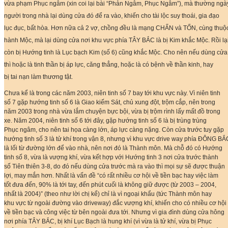
vừa phạm Phục ngâm (xin coi lại bài “Phản Ngâm, Phục Ngâm”), mà thường ngà
người trong nhà lại dùng cửa đó để ra vào, khiến cho tài lộc suy thoái, gia đạo
lục đục, bất hòa. Hơn nữa cả 2 vợ, chồng đều là mạng CHẤN và TỐN, cùng thuộ
hành Mộc, mà lại dùng cửa nơi khu vực phía TÂY BẮC là bị Kim khắc Mộc. Rồi lạ
còn bị Hướng tinh là Lục bạch Kim (số 6) cũng khắc Mộc. Cho nên nếu dùng cửa
thì hoặc là tinh thần bị áp lực, căng thẳng, hoặc là có bệnh về thần kinh, hay
bị tai nạn làm thương tật.
Chưa kể là trong các năm 2003, niên tinh số 7 bay tới khu vực này. Vì niên tinh
số 7 gặp hướng tinh số 6 là Giao kiếm Sát, chủ xung đột, trộm cắp, nên trong
năm 2003 trong nhà vừa lắm chuyện bực bội, vừa bị trộm rình lấy mất đồ trong
xe. Năm 2004, niên tinh số 6 tới đây, gặp hướng tinh số 6 là bị trùng trùng
Phục ngâm, cho nên tai họa càng lớn, áp lực càng nặng. Còn cửa trước tuy gặp
hướng tinh số 3 là tử khí trong vận 8, nhưng vì khu vực drive way phía ĐÔNG BẮ
là lối từ đường lớn để vào nhà, nên nơi đó là Thành môn. Mà chỗ đó có Hướng
tinh số 8, vừa là vượng khí, vừa kết hợp với Hướng tinh 3 nơi cửa trước thành
số Tiên thiên 3-8, do đó nếu dùng cửa trước mà ra vào thì mọi sự sẽ được thuận
lợi, may mắn hơn. Nhất là vấn đề “có rất nhiều cơ hội về tiền bạc hay việc làm
tốt đưa đến, 90% là tới tay, đến phút cuối là không giữ được (từ 2003 – 2004,
nhất là 2004)” (theo như lời chị kể) chỉ là vì ngoại khẩu (tức Thành môn hay
khu vực từ ngoài đường vào driveway) đắc vượng khí, khiến cho có nhiều cơ hội
về tiền bạc và công việc từ bên ngoài đưa tới. Nhưng vì gia đình dùng cửa hông
nơi phía TÂY BẮC, bị khí Lục Bạch là hung khí (vì vừa là tử khí, vừa bị Phục