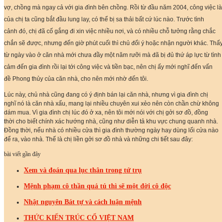
vợ, chồng mà ngay cả với gia đình bên chồng. Rồi từ đầu năm 2004, công việc l
của chị ta cũng bắt đầu lung lay, có thể bị sa thải bất cứ lúc nào. Trước tình
cảnh đó, chị đã cố gắng đi xin việc nhiều nơi, và có nhiều chỗ tưởng rằng chắc
chắn sẽ được, nhưng đến giờ phút cuối thì chủ đổi ý hoặc nhận người khác. Thấ
từ ngày vào ở căn nhà mới chưa đầy một năm rưỡi mà đã bị đủ thứ áp lực từ tình
cảm đến gia đình rồi lại tới công việc và tiền bạc, nên chị ấy mới nghĩ đến vấn
đề Phong thủy của căn nhà, cho nên mới nhờ đến tôi.
Lúc này, chủ nhà cũng đang có ý định bán lại căn nhà, nhưng vì gia đình chị
nghĩ nó là căn nhà xấu, mang lại nhiều chuyên xui xẻo nên còn chần chừ không
dám mua. Vì gia đình chị lúc đó ở xa, nên tôi mới nói với chị gởi sơ đồ, đồng
thời cho biết chính xác hướng nhà, cũng như diễn tả khu vực chung quanh nhà.
Đồng thời, nếu nhà có nhiều cửa thì gia đình thường ngày hay dùng lối cửa nào
để ra, vào nhà. Thế là chị liền gởi sơ đồ nhà và những chi tiết sau đây:
bài viết gần đây
Xem và đoán qua lục thân trong tứ trụ
Mệnh phạm cô thần quả tú thì sẽ một đời cô độc
Nhật nguyên Bát tự và cách luận mệnh
THỨC KIẾN TRÚC CỔ VIỆT NAM