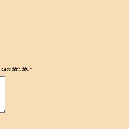
c được đánh dấu
*