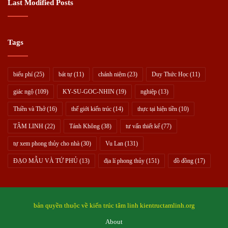
Last Modified Posts
Tags
biểu phí
(25)
bát tự
(11)
chánh niệm
(23)
Duy Thức Học
(11)
giác ngộ
(109)
KY-SU-GOC-NHIN
(19)
nghiệp
(13)
Thiền và Thở
(16)
thế giới kiến trúc
(14)
thực tại hiện tiền
(10)
TÂM LINH
(22)
Tánh Không
(38)
tư vấn thiết kế
(77)
tự xem phong thủy cho nhà
(30)
Vu Lan
(131)
ĐẠO MẪU VÀ TỨ PHỦ
(13)
địa lí phong thủy
(151)
đồ đồng
(17)
bản quyền thuộc về kiến trúc tâm linh kientructamlinh.org
About