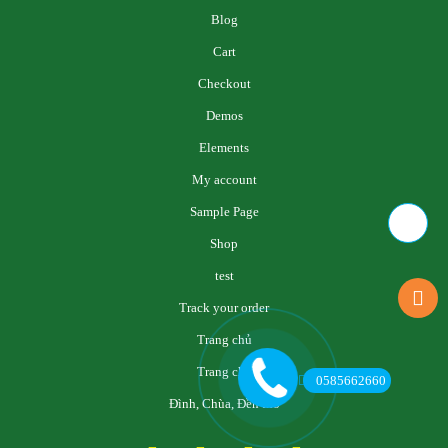
Blog
Cart
Checkout
Demos
Elements
My account
Sample Page
Shop
test
Track your order
Trang chủ
Trang chủ
0585662660
Đình, Chùa, Đền thờ