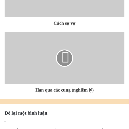
– Tử Tướng Thìn Tuất cũng thấy không mụn, vì nhờ Thuỷ của
Thiên Tướng. Nhưng ở đây phái nam thường đẹp trai hơn phái
nữ.
Cách sợ vợ
Chú Ý: Đừng ngạc nhiên khi người có Tử Vi đắc địa hợp Mệnh
mà “da mặt lại sần sùi hay mụn” đó là vì Thổ quá vượng và
cung Tật Ách của họ có Thiên Đồng không đắc địa hoặc hãm.
Nếu Tử-Vi thủ Mệnh thì Thiên Đồng bao giờ cũng ở cung Tật
Ách, còn Tử-Phủ thủ Mệnh thì Tật Ách là Đồng-Cự. Cả hai
trường hợp thường làm cho đương số hô, mặt mụn hay sần sùi
nếu không có Tuần Triệt. Duy, người bị Tuần-Triệt tại Mệnh thì
Hạn qua các cung (nghiệm lý)
mặt lại không mụn! Nói chung những người Mệnh Kim, Hỏa, và
Thổ, mà gặp phải Tử Vi ở các cung như Tí, Ngọ, Dần Thân thì
rất dễ bị mụn, nếu cung Tật hay Mệnh không có Tuần Triệt.
Để lại một bình luận
b. Thiên Phủ: thường thì tướng người đậm, hơi có thịt, đầy đặn,