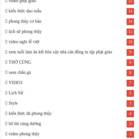
video phật giáo
15
kiến thức đạo mẫu
14
phong thủy cơ bản
14
lịch sử phong thủy
12
video nghi lễ việt
10
xem tuổi làm ăn kết hôn xây nhà căn đồng tu tập phật giáo
9
THỜ CÚNG
8
xem chân gà
8
VIDEO
7
Lịch Sử
5
Style
5
kiến thức đá phong thủy
4
bố thí cúng dường
3
video phong thủy
3