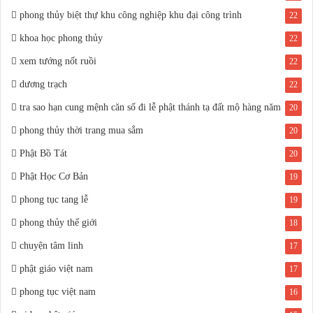
phong thủy biệt thự khu công nghiệp khu đại công trình
22
khoa học phong thủy
22
xem tướng nốt ruồi
22
dương trạch
22
tra sao hạn cung mệnh căn số đi lễ phật thánh tạ đất mộ hàng năm
20
phong thủy thời trang mua sắm
20
Phật Bồ Tát
20
Phật Học Cơ Bản
19
phong tục tang lễ
19
phong thủy thế giới
18
chuyện tâm linh
17
phật giáo việt nam
17
phong tục việt nam
16