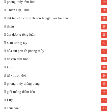
phong thủy tâm linh
29
Thiền Đại Thừa
28
Nhật nguyên Bát tự và cách luận mệnh
đặt tên cho con sinh con le nghi voi tre nho
28
THỨC KIẾN TRÚC CỔ VIỆT NAM
thiền
28
Luận cải táng
âm dương tổng luận
28
xem tướng tay
27
Căn hộ chung cư từ cách nhìn theo thuật phong thủy
bủa trú phù ấn phong thủy
27
Xem và đoán qua lục thân trong tứ trụ
tư vấn tâm linh
26
kinh
26
tử vi trọn đời
26
phong thủy thông dụng
25
giải mộng điềm báo
25
Luật
23
chùa việt
23