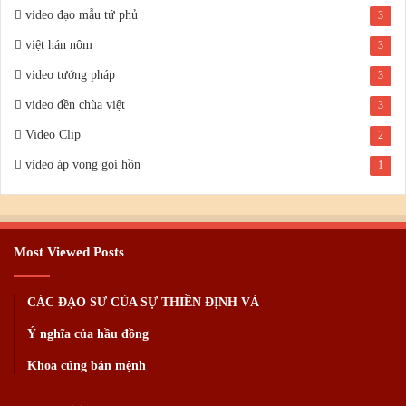
video đạo mẫu tứ phủ
3
việt hán nôm
3
video tướng pháp
3
video đền chùa việt
3
Video Clip
2
video áp vong gọi hồn
1
Most Viewed Posts
CÁC ĐẠO SƯ CỦA SỰ THIỀN ĐỊNH VÀ
Ý nghĩa của hầu đồng
Khoa cúng bản mệnh