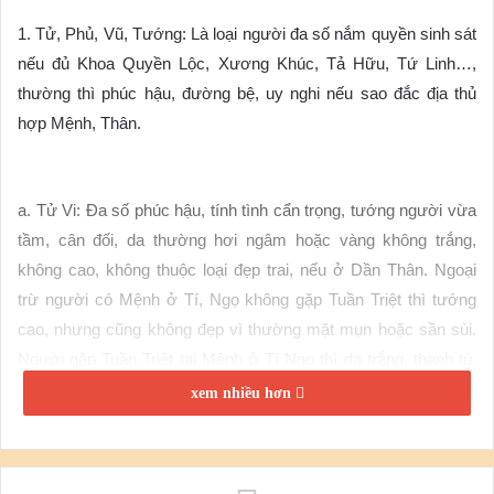
1. Tử, Phủ, Vũ, Tướng: Là loại người đa số nắm quyền sinh sát
nếu đủ Khoa Quyền Lộc, Xương Khúc, Tả Hữu, Tứ Linh…,
thường thì phúc hậu, đường bệ, uy nghi nếu sao đắc địa thủ
hợp Mệnh, Thân.
a. Tử Vi: Đa số phúc hậu, tính tình cẩn trọng, tướng người vừa
tầm, cân đối, da thường hơi ngâm hoặc vàng không trắng,
không cao, không thuộc loại đẹp trai, nếu ở Dần Thân. Ngoại
trừ người có Mệnh ở Tí, Ngọ không gặp Tuần Triệt thì tướng
cao, nhưng cũng không đẹp vì thường mặt mụn hoặc sần sùi.
Người gặp Tuần Triệt tại Mệnh ở Tí Ngọ thì da trắng, thanh tú,
không mụn hay sần sùi, nhưng không cao. Trường hợp người
xem nhiều hơn
gặp Tử Vi có Không Kiếp thì lại đẹp trai, nhưng Tử Vi gặp
Không Kiếp là đế ngộ hung đồ, thường làm đàn anh đi trộm
cướp.