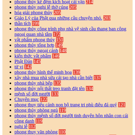
phong thủy kê đệm kích hoạt cải vận
214
phong thủy nghi lễ thờ cúng
205
hóa giải phong thủy
205
Giáo Lý của Phật qua những câu chuyện nhỏ.
203
thần tích
199
phong thủy công trình phụ nhà vệ sinh cầu thang ban công
ngoại quan nhà tắm
172
vật phẩm phong thủy
151
phong thủy tổng hợp
149
phong thủy ngoại cảnh
148
kiến thức vật phẩm
146
Phật Đản
145
tử vi
142
phong thủy hình thế minh họa
139
xây nhà mua nhà sửa cải tạo nhà cần biêt
137
phong thủy nhà bếp
135
phong thủy nội thất treo tranh đặt tên
134
mệnh số đời người
133
Chuyên mục
122
phong thuy tiểu cảnh non bộ trang tri phù điêu đá quý
121
phong thủy phòng ngủ
119
phong thủy mệnh số đời người tinh duyên hôn nhân con cái
công danh
119
nghi lễ
112
phong thuy văn phòng
110