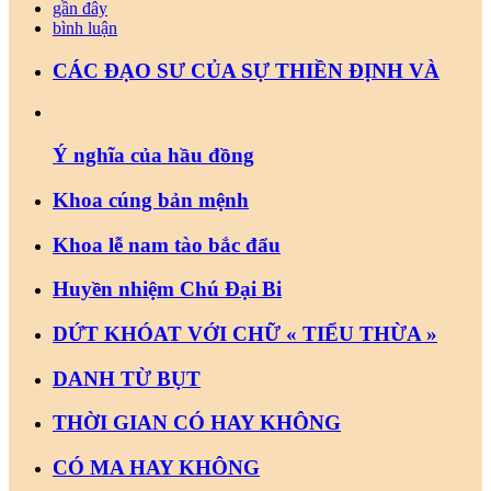
gần đây
bình luận
CÁC ĐẠO SƯ CỦA SỰ THIỀN ĐỊNH VÀ
Ý nghĩa của hầu đồng
Khoa cúng bản mệnh
Khoa lễ nam tào bắc đẩu
Huyền nhiệm Chú Đại Bi
DỨT KHÓAT VỚI CHỮ « TIỂU THỪA »
DANH TỪ BỤT
THỜI GIAN CÓ HAY KHÔNG
CÓ MA HAY KHÔNG