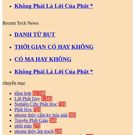
Không Phải Là Lời Của Phật *
Recent Tech News
DANH TỪ BỤT
THỜI GIAN CÓ HAY KHÔNG
CÓ MA HAY KHÔNG
Không Phải Là Lời Của Phật *
chuyên mục
tổng hợp
11.740
Lời Phật Dạy
1.342
Nghiên Cứu Phật Học
731
Phật Học
723
phong thủy cấm kỵ hóa giải
385
Truyện Phật Giáo
346
phật giáo
275
phong thủy âm trạch
236