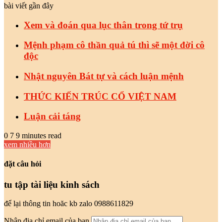
bài viết gần đây
Xem và đoán qua lục thân trong tứ trụ
Mệnh phạm cô thần quả tú thì sẽ một đời cô
độc
Nhật nguyên Bát tự và cách luận mệnh
THỨC KIẾN TRÚC CỔ VIỆT NAM
Luận cải táng
0
7
9 minutes read
xem nhiều hơn
đặt câu hỏi
tu tập tài liệu kinh sách
để lại thông tin hoăc kb zalo 0988611829
Nhập địa chỉ email của bạn