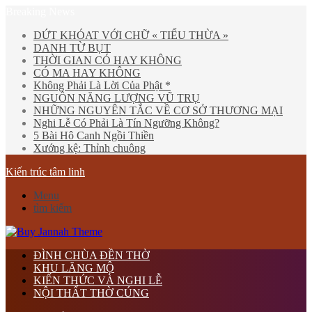
Breaking News
DỨT KHÓAT VỚI CHỮ « TIỂU THỪA »
DANH TỪ BỤT
THỜI GIAN CÓ HAY KHÔNG
CÓ MA HAY KHÔNG
Không Phải Là Lời Của Phật *
NGUỒN NĂNG LƯỢNG VŨ TRỤ
NHỮNG NGUYÊN TẮC VỀ CƠ SỞ THƯƠNG MẠI
Nghi Lễ Có Phải Là Tín Ngưỡng Không?
5 Bài Hô Canh Ngồi Thiền
Xướng kệ: Thỉnh chuông
Kiến trúc tâm linh
Menu
tìm kiếm
ĐÌNH CHÙA ĐỀN THỜ
KHU LĂNG MỘ
KIẾN THỨC VÀ NGHI LỄ
NỘI THẤT THỜ CÚNG