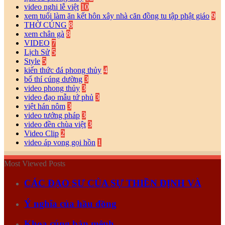
video nghi lễ việt
10
xem tuổi làm ăn kết hôn xây nhà căn đồng tu tập phật giáo
9
THỜ CÚNG
8
xem chân gà
8
VIDEO
7
Lịch Sử
5
Style
5
kiến thức đá phong thủy
4
bố thí cúng dường
3
video phong thủy
3
video đạo mẫu tứ phủ
3
việt hán nôm
3
video tướng pháp
3
video đền chùa việt
3
Video Clip
2
video áp vong gọi hồn
1
Most Viewed Posts
CÁC ĐẠO SƯ CỦA SỰ THIỀN ĐỊNH VÀ
Ý nghĩa của hầu đồng
Khoa cúng bản mệnh