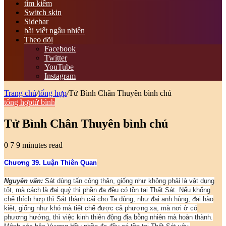
tìm kiếm
Switch skin
Sidebar
bài viết ngẫu nhiên
Theo dõi
Facebook
Twitter
YouTube
Instagram
Trang chủ
/
tổng hợp
/
Tử Bình Chân Thuyên bình chú
tổng hợp
tử bình
Tử Bình Chân Thuyên bình chú
0
7
9 minutes read
Chương 39. Luận Thiên Quan
Nguyên văn:
Sát dùng tấn công thân, giống như không phải là vật dụng
tốt, mà cách là đại quý thì phần đa đều có tồn tại Thất Sát. Nếu khống
chế thích hợp thì Sát thành cái cho Ta dùng, như đại anh hùng, đại hào
kiệt, giống như khó mà tiết chế được cả phương xa, mà nơi ở có
phương hướng, thì việc kinh thiên động địa bỗng nhiên mà hoàn thành.