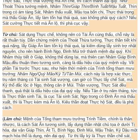
Thực sau, Thực thái vượng mà Ấn chế, thì cách thành đại quý. Như
Thoát Thừa tướng mệnh,
Nhâm Thìn/Giáp Thìn/Bính Tuất/Mậu Tuất
, Thìn
trong có ám tàng Sát, Nhâm thấu xuất, Mậu tọa bốn chi, Thực thái trọng
mà thấu Giáp Ấn, lấy làm tổn hại thái quá, sao không phải quý cách? Nếu
Sát cường Thực tiết mà Ấn lộ, thì phá cục vậy.
Từ chú:
Sát dụng Thực chế, không nên có Tài Ấn cùng thấu, chỗ này là
rất thuần túy. Dẫn chứng mệnh của Thoát Thừa tướng, Thực thần tiết khí
quá nặng, lấy Giáp Ấn làm tổn kỳ thái quá, lại kiêm dùng lấy sinh trợ nhật
nguyên, cho nên hành Bính Ngọ, Đinh Mùi trở thành mệnh đại quý. Khí
Nhâm thủy tiết ở Giáp, không thể dùng lại, mà thiên can Nhâm Giáp Bính
Mậu,đều thuận theo tương sinh, càng là dấu hiệu của quý mệnh vậy. Về
phần Tài trước Thực sau, như hiện thời mệnh của Trình tổng tham mưu
trưởng:
Nhâm Ngọ/Quý Mão/Kỷ Tị/Tân Mùi
, cách này là hợp xác thực,
trụ năm tháng có Tài sinh Sát vượng, can giờ có Thực lấy chế Sát, mà
Kỷ thổ đắc lộc ở Ngọ, thông căn ở Mùi. Thân vượng, Thực Sát đều
thanh, quả thật là dấu hiệu của đại quý vậy. Nếu Tân ở trụ năm tháng, tức
là Thực thần sinh Tài, là cục Tài sinh Sát; Ngọ trong có Đinh Ấn mà thấu
xuất, thì là Thực kém mà Ấn lộ, Kiêu thần đoạt Thực hộ Sát, đều là phá
cách.
(
Lâm chú:
Mệnh của Tổng tham mưu trưởng Trình Tiềm, chính là thân
nhược, là cách Sát Ấn tương sinh, lấy dụng thần nhật chủ tọa ở dưới Tị
hỏa, đại vận Giáp Thìn, Ất Tị, Bính Ngọ, Đinh Mùi, Mậu Thân, Kỷ Dậu một
mạch hỏa thổ là dụng, nên đại quý. Từ thị lấy kỳ là Thực thần chế sát,