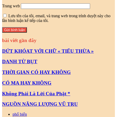
Trang web
Lưu tên của tôi, email, và trang web trong trình duyệt này cho
lần bình luận kế tiếp của tôi.
bài viết gần đây
DỨT KHÓAT VỚI CHỮ « TIỂU THỪA »
DANH TỪ BỤT
THỜI GIAN CÓ HAY KHÔNG
CÓ MA HAY KHÔNG
Không Phải Là Lời Của Phật *
NGUỒN NĂNG LƯỢNG VŨ TRỤ
phổ biến