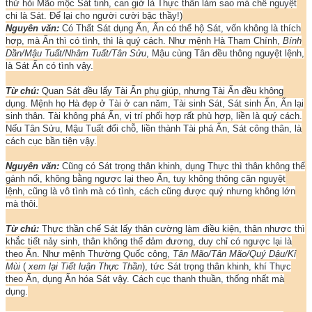
thử hỏi Mão mộc Sát tinh, can giờ là Thực thần làm sao mà chế nguyệt
chi là Sát. Để lại cho người cười bậc thầy!)
Nguyên văn:
Có Thất Sát dụng Ấn, Ấn có thể hộ Sát, vốn không là thích
hợp, mà Ấn thì có tình, thì là quý cách. Như mệnh Hà Tham Chính,
Bính
Dần/Mậu Tuất/Nhâm Tuất/Tân Sửu
, Mậu cùng Tân đều thông nguyệt lệnh,
là Sát Ấn có tình vậy.
Từ chú:
Quan Sát đều lấy Tài Ấn phụ giúp, nhưng Tài Ấn đều không
dụng. Mệnh họ Hà đẹp ở Tài ở can năm, Tài sinh Sát, Sát sinh Ấn, Ấn lại
sinh thân. Tài không phá Ấn, vị trí phối hợp rất phù hợp, liền là quý cách.
Nếu Tân Sửu, Mậu Tuất đổi chỗ, liền thành Tài phá Ấn, Sát công thân, là
cách cục bần tiện vậy.
Nguyên văn:
Cũng có Sát trọng thân khinh, dụng Thực thì thân không thể
gánh nổi, không bằng ngược lại theo Ấn, tuy không thông căn nguyệt
lệnh, cũng là vô tình mà có tình, cách cũng được quý nhưng không lớn
mà thôi.
Từ chú:
Thực thần chế Sát lấy thân cường làm điều kiện, thân nhược thì
khắc tiết nảy sinh, thân không thể đảm đương, duy chỉ có ngược lại là
theo Ấn. Như mệnh Thường Quốc công,
Tân Mão/Tân Mão/Quý Dậu/Kỉ
Mùi
(
xem lại Tiết luận Thực Thần
), tức Sát trọng thân khinh, khí Thực
theo Ấn, dụng Ấn hóa Sát vậy. Cách cục thanh thuần, thống nhất mà
dụng.