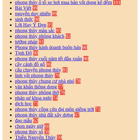
phong thủy ô tô xe hơi mua bán vật dụng kê đệm
101
Bài Viết
99
nguyễn duy nhiên
99
sinh thức
98
Lời Hay Ý Đẹp
95
phong thủy màu sắc
95
phong thủy phòng khách
92
tướng pháp
91
Phong thủy kinh doanh buôn bán
90
Tịnh Độ
90
phong thủy cuối năm tết đầu xuân
90
cây cảnh đồ gỗ
86
câu chuyện phong thủy
81
linh vật phong thủy
79
phong thủy chung cư nhà nhỏ
78
văn khấn thông dụng
77
phong thủy phòng thờ
76
pháp sư khoa nghi
74
dịch học
73
phong thủy cổng cửa đại môn giếng trời
71
phong thủy nhà đất xây dựng
67
đạo mẫu
62
chon ngày giờ
60
phong thủy số
59
Thiền Nguyên Thủy
59