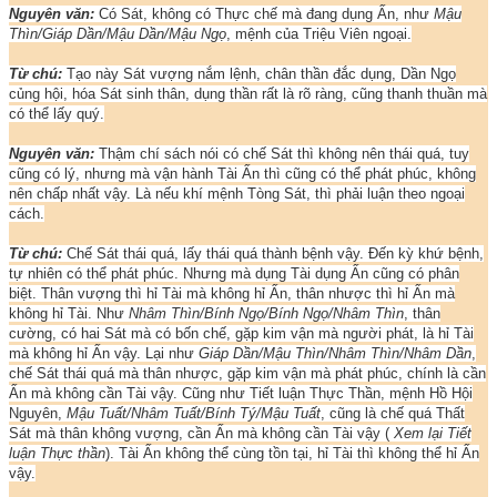
Nguyên văn:
Có Sát, không có Thực chế mà đang dụng Ấn, như
Mậu
Thìn/Giáp Dần/Mậu Dần/Mậu Ngọ
, mệnh của Triệu Viên ngoại.
Từ chú:
Tạo này Sát vượng nắm lệnh, chân thần đắc dụng, Dần Ngọ
củng hội, hóa Sát sinh thân, dụng thần rất là rõ ràng, cũng thanh thuần mà
có thể lấy quý.
Nguyên văn:
Thậm chí sách nói có chế Sát thì không nên thái quá, tuy
cũng có lý, nhưng mà vận hành Tài Ấn thì cũng có thể phát phúc, không
nên chấp nhất vậy. Là nếu khí mệnh Tòng Sát, thì phải luận theo ngoại
cách.
Từ chú:
Chế Sát thái quá, lấy thái quá thành bệnh vậy. Đến kỳ khứ bệnh,
tự nhiên có thể phát phúc. Nhưng mà dụng Tài dụng Ấn cũng có phân
biệt. Thân vượng thì hỉ Tài mà không hỉ Ấn, thân nhược thì hỉ Ấn mà
không hỉ Tài. Như
Nhâm Thìn/Bính Ngọ/Bính Ngọ/Nhâm Thìn
, thân
cường, có hai Sát mà có bốn chế, gặp kim vận mà người phát, là hỉ Tài
mà không hỉ Ấn vậy. Lại như
Giáp Dần/Mậu Thìn/Nhâm Thìn/Nhâm Dần
,
chế Sát thái quá mà thân nhược, gặp kim vận mà phát phúc, chính là cần
Ấn mà không cần Tài vậy. Cũng như Tiết luận Thực Thần, mệnh Hồ Hội
Nguyên,
Mậu Tuất/Nhâm Tuất/Bính Tý/Mậu Tuất
, cũng là chế quá Thất
Sát mà thân không vượng, cần Ấn mà không cần Tài vậy (
Xem lại Tiết
luận Thực thần
). Tài Ấn không thể cùng tồn tại, hỉ Tài thì không thể hỉ Ấn
vậy.