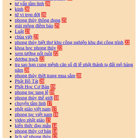
tư vấn tâm linh
26
kinh
26
tử vi trọn đời
26
phong thủy thông dụng
25
giải mộng điềm báo
25
Luật
23
chùa việt
23
phong thủy biệt thự khu công nghiệp khu đại công trình
22
khoa học phong thủy
22
xem tướng nốt ruồi
22
dương trạch
22
tra sao hạn cung mệnh căn số đi lễ phật thánh tạ đất mộ hàng
năm
20
phong thủy thời trang mua sắm
20
Phật Bồ Tát
20
Phật Học Cơ Bản
19
phong tục tang lễ
19
phong thủy thế giới
18
chuyện tâm linh
17
phật giáo việt nam
17
phong tục việt nam
16
video phật giáo
15
kiến thức đạo mẫu
14
phong thủy cơ bản
14
lịch sử phong thủy
12