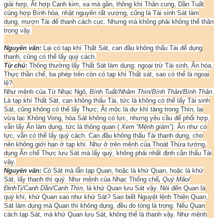
giải hợp, Ất hợp Canh kim, xa mà gần, thông khí Thân cung, Dần Tuất
củng hợp Bính hỏa, nhật nguyên rất vượng, cũng là Tài sinh Sát làm
dụng, mượn Tài để thanh cách cục. Nhưng mà không phải không thể thân
trọng vậy.
Nguyên văn:
Lại có tạp khí Thất Sát, can đầu không thấu Tài để dụng
thanh, cũng có thể lấy quý cách.
Từ chú:
Thông thường lấy Thất Sát làm dụng; ngoại trừ Tài sinh, Ấn hóa,
Thực thần chế, ba phép trên còn có tạp khí Thất sát, sao có thể là ngoại
lệ?
Như mệnh của Từ Nhạc Ngô
, Bính Tuất/Nhâm Thìn/Bính Thân/Bính Thân
.
Là tạp khí Thất Sát, can không thấu Tài, tức là không có thể lấy Tài sinh
Sát, cũng không có thể lấy Thực; Ất mộc là dư khí tàng trong Thìn, lại
vừa lạc Không Vong, hóa Sát không có lực, nhưng yêu cầu để phối hợp,
vẫn lấy Ấn làm dụng, tức là thông quan (
Xem “Mệnh giám
”). Ấn như có
lực, vẫn có thể lấy quý cách. Can đầu không thấu Tài thanh dụng, cho
nên không giới hạn ở tạp khí. Như ở trên mệnh của Thoát Thừa tướng,
dụng Ấn chế Thực lưu Sát mà lấy quý, không phải nhất định cần thấu Tài
vậy.
Nguyên văn:
Có Sát mà lẫn tạp Quan, hoặc là khứ Quan, hoặc là khứ
Sát, lấy thanh thì quý. Như mệnh của Nhạc Thống chế
,
Quý Mão/
ĐinhTị/Canh Dần/Canh Thìn
, là khứ Quan lưu Sát vậy. Nói đến Quan là
quý khí, khứ Quan sao như khứ Sát? Sao biết Nguyệt lệnh Thiên Quan,
Sát làm dụng mà Quan thì không dụng, đều do tòng là trọng. Nếu Quan
cách tạp Sát, mà khứ Quan lưu Sát, không thể là thanh vậy. Như mệnh