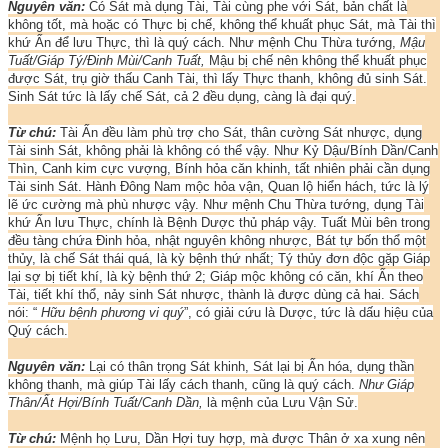
Nguyên văn:
Có Sát mà dụng Tài, Tài cùng phe với Sát, bản chất là
không tốt, mà hoặc có Thực bị chế, không thể khuất phục Sát, mà Tài thì
khứ Ấn để lưu Thực, thì là quý cách. Như mệnh Chu Thừa tướng,
Mậu
Tuất/Giáp Tý/Đinh Mùi/Canh Tuất,
Mậu bị chế nên không thể khuất phục
được Sát, trụ giờ thấu Canh Tài, thì lấy Thực thanh, không đủ sinh Sát.
Sinh Sát tức là lấy chế Sát, cả 2 đều dụng, càng là đại quý.
Từ chú:
Tài Ấn đều làm phù trợ cho Sát, thân cường Sát nhược, dụng
Tài sinh Sát, không phải là không có thể vậy. Như Kỷ Dậu/Bính Dần/Canh
Thìn, Canh kim cực vượng, Bính hỏa căn khinh, tất nhiên phải cần dụng
Tài sinh Sát. Hành Đông Nam mộc hỏa vận, Quan lộ hiển hách, tức là lý
lẽ ức cường mà phù nhược vậy. Như mệnh Chu Thừa tướng, dụng Tài
khứ Ấn lưu Thực, chính là Bệnh Dược thủ pháp vậy. Tuất Mùi bên trong
đều tàng chứa Đinh hỏa, nhật nguyên không nhược, Bát tự bốn thổ một
thủy, là chế Sát thái quá, là kỳ bệnh thứ nhất; Tý thủy đơn độc gặp Giáp
lại sợ bị tiết khí, là kỳ bệnh thứ 2; Giáp mộc không có căn, khí Ấn theo
Tài, tiết khí thổ, nảy sinh Sát nhược, thành là được dùng cả hai. Sách
nói: “
Hữu bệnh phương vi quý
”, có giải cứu là Dược, tức là dấu hiệu của
Quý cách.
Nguyên văn:
Lại có thân trọng Sát khinh, Sát lại bị Ấn hóa, dụng thần
không thanh, mà giúp Tài lấy cách thanh, cũng là quý cách.
Như Giáp
Thân/Ất Hợi/Bính Tuất/Canh Dần,
là mệnh của Lưu Vận Sử.
Từ chú:
Mệnh họ Lưu, Dần Hợi tuy hợp, mà được Thân ở xa xung nên