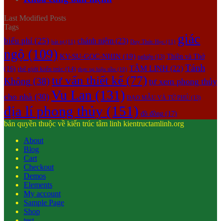
Last Modified Posts
Tags
giác
biểu phí
(25)
chánh niệm
(23)
bát tự
(11)
Duy Thức Học
(11)
ngộ
(109)
KY-SU-GOC-NHIN
(19)
Thiền và Thở
nghiệp
(13)
Tánh
TÂM LINH
(22)
(16)
thế giới kiến trúc
(14)
thực tại hiện tiền
(10)
tư vấn thiết kế
(77)
Không
(38)
tự xem phong thủy
Vu Lan
(131)
cho nhà
(30)
ĐẠO MẪU VÀ TỨ PHỦ
(13)
địa lí phong thủy
(151)
đồ đồng
(17)
bản quyền thuộc về kiến trúc tâm linh kientructamlinh.org
About
Blog
Cart
Checkout
Demos
Elements
My account
Sample Page
Shop
test