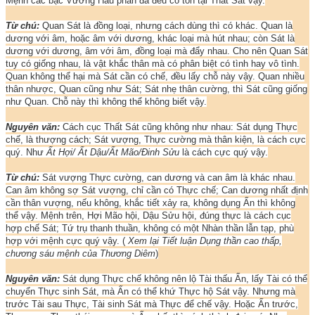
Mệnh các bậc Vương Hầu phần đa đều có tồn tại Thất Sát vậy.
Từ chú:
Quan Sát là đồng loại, nhưng cách dùng thì có khác. Quan là
dương với âm, hoặc âm với dương, khác loại mà hút nhau; còn Sát là
dương với dương, âm với âm, đồng loại mà đẩy nhau. Cho nên Quan Sát
tuy có giống nhau, là vật khắc thân mà có phân biệt có tình hay vô tình.
Quan không thể hại mà Sát cần có chế, đều lấy chỗ này vậy. Quan nhiều
thân nhược, Quan cũng như Sát; Sát nhẹ thân cường, thì Sát cũng giống
như Quan. Chỗ này thì không thể không biết vậy.
Nguyên văn:
Cách cục Thất Sát cũng không như nhau: Sát dụng Thực
chế, là thượng cách; Sát vượng, Thực cường mà thân kiện, là cách cực
quý. Như
Ất Hợi/ Ất Dậu/Ất Mão/Đinh Sửu
là cách cực quý vậy.
Từ chú:
Sát vượng Thực cường, can dương và can âm là khác nhau.
Can âm không sợ Sát vượng, chỉ cần có Thực chế; Can dương nhất định
cần thân vượng, nếu không, khắc tiết xảy ra, không dụng Ấn thì không
thể vậy. Mệnh trên, Hợi Mão hội, Dậu Sửu hội, đúng thực là cách cục
hợp chế Sát; Tứ trụ thanh thuần, không có một Nhàn thần lẫn tạp, phù
hợp với mệnh cực quý vậy. (
Xem lại Tiết luận Dụng thần cao thấp,
chương sáu mệnh của Thương Diêm
)
Nguyên văn:
Sát dụng Thực chế không nên lộ Tài thấu Ấn, lấy Tài có thể
chuyển Thực sinh Sát, mà Ấn có thể khứ Thực hộ Sát vậy. Nhưng mà
trước Tài sau Thực, Tài sinh Sát mà Thực để chế vậy. Hoặc Ấn trước,