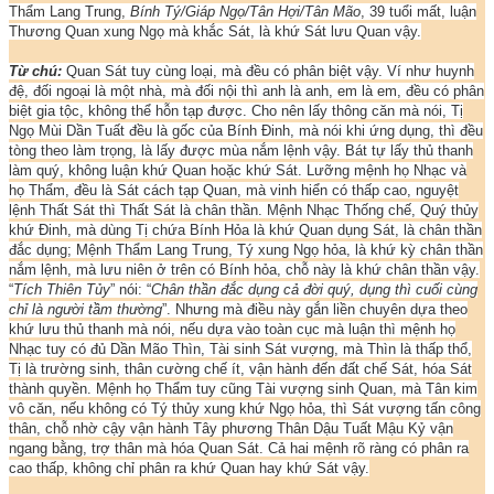
Thẩm Lang Trung,
Bính Tý/Giáp Ngọ/Tân Hợi/Tân Mão
, 39 tuổi mất, luận
Thương Quan xung Ngọ mà khắc Sát, là khứ Sát lưu Quan vậy.
Từ chú:
Quan Sát tuy cùng loại, mà đều có phân biệt vậy. Ví như huynh
đệ, đối ngoại là một nhà, mà đối nội thì anh là anh, em là em, đều có phân
biệt gia tộc, không thể hỗn tạp được. Cho nên lấy thông căn mà nói, Tị
Ngọ Mùi Dần Tuất đều là gốc của Bính Đinh, mà nói khi ứng dụng, thì đều
tòng theo làm trọng, là lấy được mùa nắm lệnh vậy. Bát tự lấy thủ thanh
làm quý, không luận khứ Quan hoặc khứ Sát. Lưỡng mệnh họ Nhạc và
họ Thẩm, đều là Sát cách tạp Quan, mà vinh hiển có thấp cao, nguyệt
lệnh Thất Sát thì Thất Sát là chân thần. Mệnh Nhạc Thống chế, Quý thủy
khứ Đinh, mà dùng Tị chứa Bính Hỏa là khứ Quan dụng Sát, là chân thần
đắc dụng; Mệnh Thẩm Lang Trung, Tý xung Ngọ hỏa, là khứ kỳ chân thần
nắm lệnh, mà lưu niên ở trên có Bính hỏa, chỗ này là khứ chân thần vậy.
“
Tích Thiên Tủy
” nói: “
Chân thần đắc dụng cả đời quý, dụng thì cuối cùng
chỉ là người tầm thường
”. Nhưng mà điều này gắn liền chuyên dựa theo
khứ lưu thủ thanh mà nói, nếu dựa vào toàn cục mà luận thì mệnh họ
Nhạc tuy có đủ Dần Mão Thìn, Tài sinh Sát vượng, mà Thìn là thấp thổ,
Tị là trường sinh, thân cường chế ít, vận hành đến đất chế Sát, hóa Sát
thành quyền. Mệnh họ Thẩm tuy cũng Tài vượng sinh Quan, mà Tân kim
vô căn, nếu không có Tý thủy xung khứ Ngọ hỏa, thì Sát vượng tấn công
thân, chỗ nhờ cậy vận hành Tây phương Thân Dậu Tuất Mậu Kỷ vận
ngang bằng, trợ thân mà hóa Quan Sát. Cả hai mệnh rõ ràng có phân ra
cao thấp, không chỉ phân ra khứ Quan hay khứ Sát vậy.