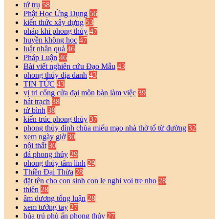
tứ trụ
58
Phật Học Ứng Dụng
56
kiến thức xây dựng
53
pháp khi phong thủy
47
huyền không học
47
luật nhân quả
46
Pháp Luận
46
Bài viết nghiên cứu Đạo Mẫu
43
phong thủy địa danh
43
TIN TỨC
43
vị tri cổng cửa đại môn bàn làm việc
39
bát trạch
38
tử bình
38
kiến trúc phong thủy
37
phong thủy đình chùa miếu mạo nhà thờ tổ từ đường
32
xem ngày giờ
30
nội thất
30
đá phong thủy
29
phong thủy tâm linh
29
Thiền Đại Thừa
28
đặt tên cho con sinh con le nghi voi tre nho
28
thiền
28
âm dương tổng luận
28
xem tướng tay
27
bủa trú phù ấn phong thủy
27