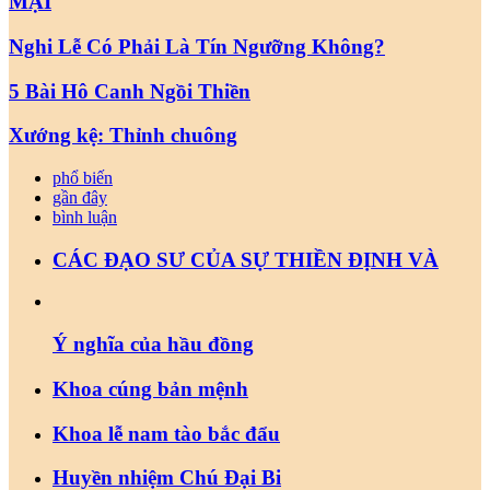
MẠI
Nghi Lễ Có Phải Là Tín Ngưỡng Không?
5 Bài Hô Canh Ngồi Thiền
Xướng kệ: Thỉnh chuông
phổ biến
gần đây
bình luận
CÁC ĐẠO SƯ CỦA SỰ THIỀN ĐỊNH VÀ
Ý nghĩa của hầu đồng
Khoa cúng bản mệnh
Khoa lễ nam tào bắc đẩu
Huyền nhiệm Chú Đại Bi