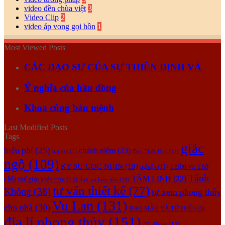
video đền chùa việt
3
Video Clip
2
video áp vong gọi hồn
1
Most Viewed Posts
CÁC ĐẠO SƯ CỦA SỰ THIỀN ĐỊNH VÀ
Ý nghĩa của hầu đồng
Khoa cúng bản mệnh
Last Modified Posts
Tags
giác
biểu phí
(25)
chánh niệm
(23)
bát tự
(11)
Duy Thức Học
(11)
ngộ
(109)
KY-SU-GOC-NHIN
(19)
Thiền và Thở
nghiệp
(13)
Tánh
TÂM LINH
(22)
(16)
thế giới kiến trúc
(14)
thực tại hiện tiền
(10)
tư vấn thiết kế
(77)
Không
(38)
tự xem phong thủy
Vu Lan
(131)
cho nhà
(30)
ĐẠO MẪU VÀ TỨ PHỦ
(13)
địa lí phong thủy
(151)
đồ đồng
(17)