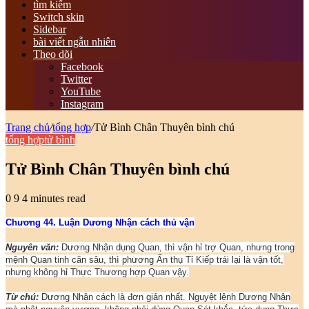
tìm kiếm
Switch skin
Sidebar
bài viết ngẫu nhiên
Theo dõi
Facebook
Twitter
YouTube
Instagram
Trang chủ
/
tổng hợp
/
Tử Bình Chân Thuyên bình chú
tổng hợp
tử bình
Tử Bình Chân Thuyên bình chú
0
9
4 minutes read
Chương 44. Luận Dương Nhận cách thủ vận
Nguyên văn:
Dương Nhận dụng Quan, thì vận hỉ trợ Quan, nhưng trong
mệnh Quan tinh căn sâu, thì phương Ấn thụ Tỉ Kiếp trái lại là vận tốt,
nhưng không hỉ Thực Thương hợp Quan vậy.
Từ chú:
Dương Nhận cách là đơn giản nhất. Nguyệt lệnh Dương Nhận