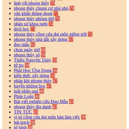
linh vật phong thủy
79
phong thủy chung cư nhà nhỏ
78
văn khấn thông dụng
77
phong thủy phòng thờ
76
pháp sư khoa nghi
74
dịch học
73
phong thủy cổng cửa đại môn giếng trời
71
phong thủy nhà đất xây dựng
67
đạo mẫu
62
chon ngày giờ
60
phong thủy số
59
Thiền Nguyên Thủy
59
tứ trụ
58
Phật Học Ứng Dụng
56
kiến thức xây dựng
53
pháp khi phong thủy
47
huyền không học
47
luật nhân quả
46
Pháp Luận
46
Bài viết nghiên cứu Đạo Mẫu
43
phong thủy địa danh
43
TIN TỨC
43
vị tri cổng cửa đại môn bàn làm việc
39
bát trạch
38
tử bình
38