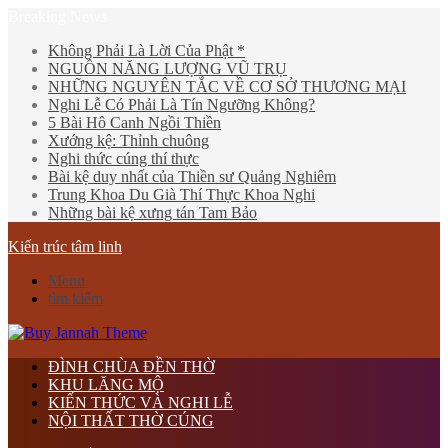
Breaking News
Không Phải Là Lời Của Phật *
NGUỒN NĂNG LƯỢNG VŨ TRỤ
NHỮNG NGUYÊN TẮC VỀ CƠ SỞ THƯƠNG MẠI
Nghi Lễ Có Phải Là Tín Ngưỡng Không?
5 Bài Hô Canh Ngồi Thiền
Xướng kệ: Thỉnh chuông
Nghi thức cúng thí thực
Bài kệ duy nhất của Thiền sư Quảng Nghiêm
Trung Khoa Du Già Thí Thực Khoa Nghi
Những bài kệ xưng tán Tam Bảo
Kiến trúc tâm linh
Menu
tìm kiếm
ĐÌNH CHÙA ĐỀN THỜ
KHU LĂNG MỘ
KIẾN THỨC VÀ NGHI LỄ
NỘI THẤT THỜ CÚNG