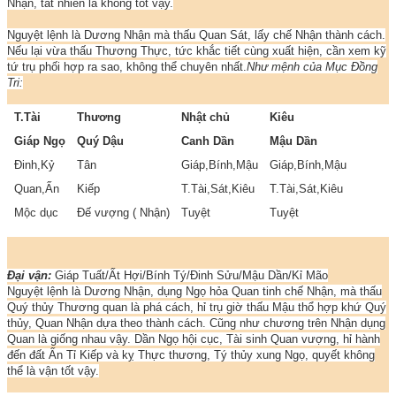
Nhận, tất nhiên là không tốt vậy.
Nguyệt lệnh là Dương Nhận mà thấu Quan Sát, lấy chế Nhận thành cách.
Nếu lại vừa thấu Thương Thực, tức khắc tiết cùng xuất hiện, cần xem kỹ
tứ trụ phối hợp ra sao, không thể chuyên nhất.
Như mệnh của Mục Đồng
Tri:
T.Tài
Thương
Nhật chủ
Kiêu
Giáp Ngọ
Quý Dậu
Canh Dần
Mậu Dần
Đinh,Kỷ
Tân
Giáp,Bính,Mậu
Giáp,Bính,Mậu
Quan,Ấn
Kiếp
T.Tài,Sát,Kiêu
T.Tài,Sát,Kiêu
Mộc dục
Đế vượng ( Nhận)
Tuyệt
Tuyệt
Đại vận:
Giáp Tuất/Ất Hợi/Bính Tý/Đinh Sửu/Mậu Dần/Kỉ Mão
Nguyệt lệnh là Dương Nhận, dụng Ngọ hỏa Quan tinh chế Nhận, mà thấu
Quý thủy Thương quan là phá cách, hỉ trụ giờ thấu Mậu thổ hợp khứ Quý
thủy, Quan Nhận dựa theo thành cách. Cũng như chương trên Nhận dụng
Quan là giống nhau vậy. Dần Ngọ hội cục, Tài sinh Quan vượng, hỉ hành
đến đất Ấn Tỉ Kiếp và kỵ Thực thương, Tý thủy xung Ngọ, quyết không
thể là vận tốt vậy.