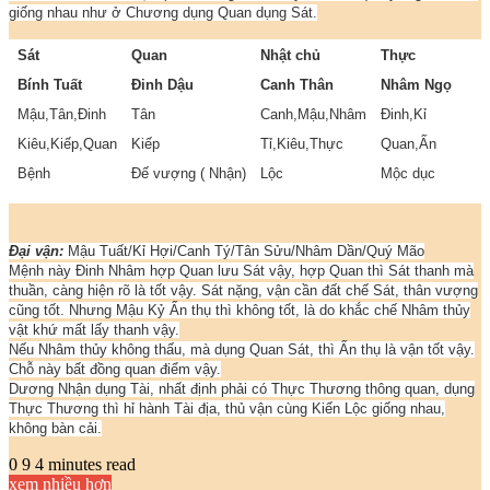
giống nhau như ở Chương dụng Quan dụng Sát.
Sát
Quan
Nhật chủ
Thực
Bính Tuất
Đinh Dậu
Canh Thân
Nhâm Ngọ
Mậu,Tân,Đinh
Tân
Canh,Mậu,Nhâm
Đinh,Kỉ
Kiêu,Kiếp,Quan
Kiếp
Tỉ,Kiêu,Thực
Quan,Ấn
Bệnh
Đế vượng ( Nhận)
Lộc
Mộc dục
Đại vận:
Mậu Tuất/Kỉ Hợi/Canh Tý/Tân Sửu/Nhâm Dần/Quý Mão
Mệnh này Đinh Nhâm hợp Quan lưu Sát vậy, hợp Quan thì Sát thanh mà
thuần, càng hiện rõ là tốt vậy. Sát nặng, vận cần đất chế Sát, thân vượng
cũng tốt. Nhưng Mậu Kỷ Ấn thụ thì không tốt, là do khắc chế Nhâm thủy
vật khứ mất lấy thanh vậy.
Nếu Nhâm thủy không thấu, mà dụng Quan Sát, thì Ấn thụ là vận tốt vậy.
Chỗ này bất đồng quan điểm vậy.
Dương Nhận dụng Tài, nhất định phải có Thực Thương thông quan, dụng
Thực Thương thì hỉ hành Tài địa, thủ vận cùng Kiến Lộc giống nhau,
không bàn cải.
0
9
4 minutes read
xem nhiều hơn