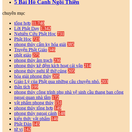
5 Bài Hô Canh Ngồi Thiền
chuyên mục
tổng hợp
11.740
Lời Phật Dạy
1.342
Nghiên Cứu Phật Học
731
Phật Học
723
phong thủy cấm kỵ hóa giải
385
Truyện Phật Giáo
346
phật giáo
275
phong thủy âm trạch
236
phong thủy kê đệm kích hoạt cải vận
214
phong thủy nghi lễ thờ cúng
205
hóa giải phong thủy
205
Giáo Lý của Phật qua những câu chuyện nhỏ.
203
thần tích
199
phong thủy công trình phụ nhà vệ sinh cầu thang ban công
ngoại quan nhà tắm
172
vật phẩm phong thủy
151
phong thủy tổng hợp
149
phong thủy ngoại cảnh
148
kiến thức vật phẩm
146
Phật Đản
145
tử vi
142