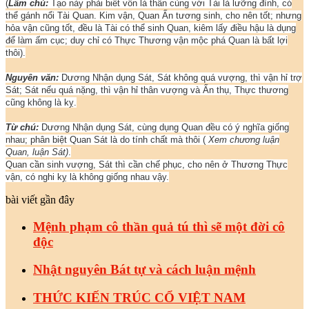
(
Lâm chú:
Tạo này phải biết vốn là thân cùng với Tài là lưỡng đình, có
thể gánh nổi Tài Quan. Kim vận, Quan Ấn tương sinh, cho nên tốt; nhưng
hỏa vận cũng tốt, đều là Tài có thể sinh Quan, kiêm lấy điều hậu là dụng
để làm ấm cục; duy chỉ có Thực Thương vận mộc phá Quan là bất lợi
thôi).
Nguyên văn:
Dương Nhận dụng Sát, Sát không quá vượng, thì vận hỉ trợ
Sát; Sát nếu quá nặng, thì vận hỉ thân vượng và Ấn thụ, Thực thương
cũng không là kỵ.
Từ chú:
Dương Nhận dụng Sát, cùng dụng Quan đều có ý nghĩa giống
nhau; phân biệt Quan Sát là do tính chất mà thôi (
Xem chương luận
Quan, luận Sát)
.
Quan cần sinh vượng, Sát thì cần chế phục, cho nên ở Thương Thực
vận, có nghi kỵ là không giống nhau vậy.
bài viết gần đây
Mệnh phạm cô thần quả tú thì sẽ một đời cô
độc
Nhật nguyên Bát tự và cách luận mệnh
THỨC KIẾN TRÚC CỔ VIỆT NAM