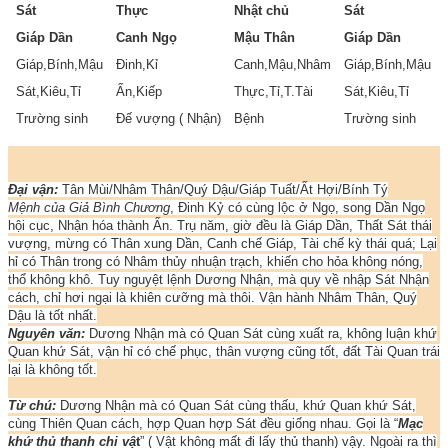
Sát
Thực
Nhật chủ
Sát
Giáp Dần
Canh Ngọ
Mậu Thân
Giáp Dần
Giáp,Bính,Mậu
Đinh,Kỉ
Canh,Mậu,Nhâm
Giáp,Bính,Mậu
Sát,Kiêu,Tỉ
Ấn,Kiếp
Thực,Tỉ,T.Tài
Sát,Kiêu,Tỉ
Trường sinh
Đế vượng ( Nhận)
Bệnh
Trường sinh
Đại vận:
Tân Mùi/Nhâm Thân/Quý Dậu/Giáp Tuất/Ất Hợi/Bính Tý
Mệnh của Giả Bình Chương
, Đinh Kỷ có cùng lộc ở Ngọ, song Dần Ngọ
hội cục, Nhận hóa thành Ấn. Trụ năm, giờ đều là Giáp Dần, Thất Sát thái
vượng, mừng có Thân xung Dần, Canh chế Giáp, Tài chế kỳ thái quá; Lại
hỉ có Thân trong có Nhâm thủy nhuận trạch, khiến cho hỏa không nóng,
thổ không khô. Tuy nguyệt lệnh Dương Nhận, mà quy về nhập Sát Nhận
cách, chỉ hơi ngại là khiên cưỡng mà thôi. Vận hành Nhâm Thân, Quý
Dậu là tốt nhất.
Nguyên văn:
Dương Nhận mà có Quan Sát cùng xuất ra, không luận khứ
Quan khứ Sát, vận hỉ có chế phục, thân vượng cũng tốt, đất Tài Quan trái
lại là không tốt.
Từ chú:
Dương Nhận mà có Quan Sát cùng thấu, khứ Quan khứ Sát,
cùng Thiên Quan cách, hợp Quan hợp Sát đều giống nhau. Gọi là “
Mạc
khứ thủ thanh chi vậ
t
” ( Vật không mất đi lấy thủ thanh) vậy. Ngoài ra thì