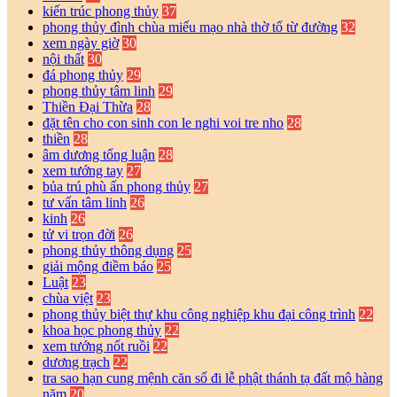
kiến trúc phong thủy
37
phong thủy đình chùa miếu mạo nhà thờ tổ từ đường
32
xem ngày giờ
30
nội thất
30
đá phong thủy
29
phong thủy tâm linh
29
Thiền Đại Thừa
28
đặt tên cho con sinh con le nghi voi tre nho
28
thiền
28
âm dương tổng luận
28
xem tướng tay
27
bủa trú phù ấn phong thủy
27
tư vấn tâm linh
26
kinh
26
tử vi trọn đời
26
phong thủy thông dụng
25
giải mộng điềm báo
25
Luật
23
chùa việt
23
phong thủy biệt thự khu công nghiệp khu đại công trình
22
khoa học phong thủy
22
xem tướng nốt ruồi
22
dương trạch
22
tra sao hạn cung mệnh căn số đi lễ phật thánh tạ đất mộ hàng
năm
20