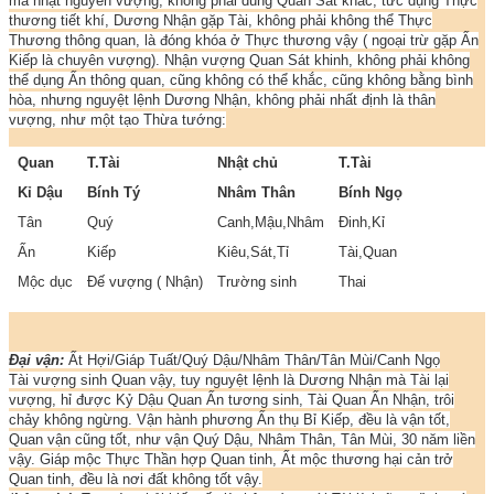
mà nhật nguyên vượng, không phải dùng Quan Sát khắc, tức dụng Thực
thương tiết khí, Dương Nhận gặp Tài, không phải không thể Thực
Thương thông quan, là đóng khóa ở Thực thương vậy ( ngoại trừ gặp Ấn
Kiếp là chuyên vượng). Nhận vượng Quan Sát khinh, không phải không
thể dụng Ấn thông quan, cũng không có thể khắc, cũng không bằng bình
hòa, nhưng nguyệt lệnh Dương Nhận, không phải nhất định là thân
vượng, như một tạo Thừa tướng:
Quan
T.Tài
Nhật chủ
T.Tài
Kỉ Dậu
Bính Tý
Nhâm Thân
Bính Ngọ
Tân
Quý
Canh,Mậu,Nhâm
Đinh,Kỉ
Ấn
Kiếp
Kiêu,Sát,Tỉ
Tài,Quan
Mộc dục
Đế vượng ( Nhận)
Trường sinh
Thai
Đại vận:
Ất Hợi/Giáp Tuất/Quý Dậu/Nhâm Thân/Tân Mùi/Canh Ngọ
Tài vượng sinh Quan vậy, tuy nguyệt lệnh là Dương Nhận mà Tài lại
vượng, hỉ được Kỷ Dậu Quan Ấn tương sinh, Tài Quan Ấn Nhận, trôi
chảy không ngừng. Vận hành phương Ấn thụ Bỉ Kiếp, đều là vận tốt,
Quan vận cũng tốt, như vận Quý Dậu, Nhâm Thân, Tân Mùi, 30 năm liền
vậy. Giáp mộc Thực Thần hợp Quan tinh, Ất mộc thương hại cản trở
Quan tinh, đều là nơi đất không tốt vậy.