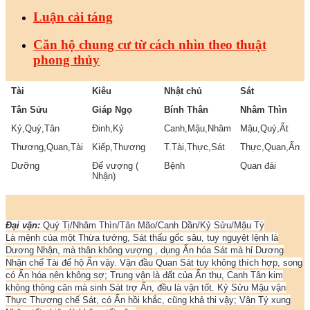
Luận cải táng
Căn hộ chung cư từ cách nhìn theo thuật
phong thủy
Tài
Kiêu
Nhật chủ
Sát
Tân Sửu
Giáp Ngọ
Bính Thân
Nhâm Thìn
Kỷ,Quý,Tân
Đinh,Kỷ
Canh,Mậu,Nhâm
Mậu,Quý,Ất
Thương,Quan,Tài
Kiếp,Thương
T.Tài,Thực,Sát
Thực,Quan,Ấn
Dưỡng
Đế vượng (
Bệnh
Quan đái
Nhận)
Đại vận:
Quý Tị/Nhâm Thìn/Tân Mão/Canh Dần/Kỷ Sửu/Mậu Tý
Là mệnh của một Thừa tướng, Sát thấu gốc sâu, tuy nguyệt lệnh là
Dương Nhận, mà thân không vượng , dụng Ấn hóa Sát mà hỉ Dương
Nhận chế Tài để hộ Ấn vậy. Vận đầu Quan Sát tuy không thích hợp, song
có Ấn hóa nên không sợ; Trung vận là đất của Ấn thụ, Canh Tân kim
không thông căn mà sinh Sát trợ Ấn, đều là vận tốt. Kỷ Sửu Mậu vận
Thực Thương chế Sát, có Ấn hồi khắc, cũng khả thi vậy; Vận Tý xung