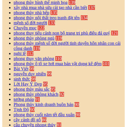
phong thủy hình thế minh họa
139
xây nhà mua nhà sửa cải tạo nhà cần biêt
137
phong thủy nhà bếp
135
phong thủy nội thất treo tranh đặt tên
134
mệnh số đời người
133
Chuyên mục
122
phong thuy tiểu cảnh non bộ trang tri phù điêu đá quý
121
phong thủy phòng ngủ
119
phong thủy mệnh số đời người tinh duyên hôn nhân con cái
công danh
119
nghi lễ
112
phong thuy văn phòng
110
phong thủy ô tô xe hơi mua bán vật dụng kê đệm
101
Bài Viết
99
nguyễn duy nhiên
99
sinh thức
98
Lời Hay Ý Đẹp
95
phong thủy màu sắc
95
phong thủy phòng khách
92
tướng pháp
91
Phong thủy kinh doanh buôn bán
90
Tịnh Độ
90
phong thủy cuối năm tết đầu xuân
90
cây cảnh đồ gỗ
86
câu chuyện phong thủy
81