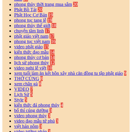
phong thủy thời trang mua sắm
20
Phật Bồ Tát
20
Phật Học Cơ Bản
19
phong tục tang lễ
19
phong thủy thế giới
18
chuyện tâm linh
17
phật giáo việt nam
17
phong tục việt nam
16
video phật giáo
15
kiến thức đạo mẫu
14
phong thủy cơ bản
14
lịch sử phong thủy
12
video nghi lễ việt
10
xem tuổi làm ăn kết hôn xây nhà căn đồng tu tập phật giáo
9
THỜ CÚNG
8
xem chân gà
8
VIDEO
7
Lịch Sử
5
Style
5
kiến thức đá phong thủy
4
bố thí cúng dường
3
video phong thủy
3
video đạo mẫu tứ phủ
3
việt hán nôm
3
video tướng pháp
3