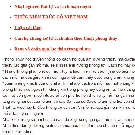
Nhật nguyên Bát tự và cách luận mệnh
THỨC KIẾN TRÚC CỔ VIỆT NAM
Luận cải táng
Căn hộ chung cư từ cách nhìn theo thuật phong thủy
Xem và đoán qua lục thân trong tứ trụ
Phong Thủy học truyền thống có cách nói của âm dương trạch, mà dương 
trạch, tức quá gần mồ mả, sẽ sinh ra ảnh hưởng không tốt. Cách nói này c
* Nhà ở không phân biệt cũ, mới, tuy là bách niên lão trạch (nhà có tuổi 
cách mồ mả quá gần, khiến con người dễ cảm thấy cuộc sống u ám không c
* Xem phòng khách của chủ nhà. Khi nhà ở cách xa mồ mả, một phòng khá
phòng khách có người thì không khí trong phòng này cũng âm u, thưa vắng
Có một số người muốn được tổ tiên phù hộ nên thích xây mồ mả gần nhà ở 
táng xong hài cốt của tổ tiên thì các đời sau sẽ được tổ tiên phù hộ, con 
Thật ra, việc này là điều không có căn cứ. Vì mồ mả quá gần, âm khí sẽ
thể & tâm lý con người.
Nhà ở coi trọng sự hài hòa của âm dương, sống quá gần mồ mả, âm khí sẽ 
Nhìn theo đạo lý dưỡng sinh của khoa học hiện đại, nếu chủ nhà mỗi ngày 
lợi cho sức khỏe.