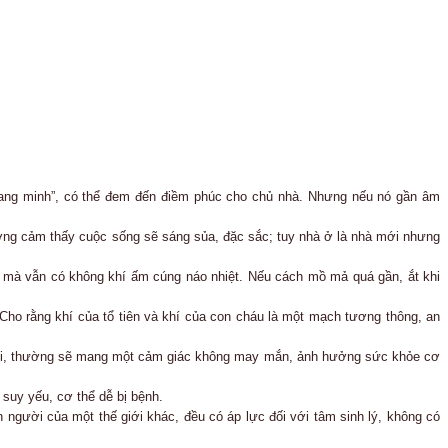
quang minh”, có thể đem đến điềm phúc cho chủ nhà. Nhưng nếu nó gần âm
thường cảm thấy cuộc sống sẽ sáng sủa, đặc sắc; tuy nhà ở là nhà mới nhưng
 mà vẫn có không khí ấm cúng náo nhiệt. Nếu cách mồ mả quá gần, ắt khi
Cho rằng khí của tổ tiên và khí của con cháu là một mạch tương thông, an
t lợi, thường sẽ mang một cảm giác không may mắn, ảnh hưởng sức khỏe cơ
suy yếu, cơ thể dễ bị bệnh.
 người của một thế giới khác, đều có áp lực đối với tâm sinh lý, không có