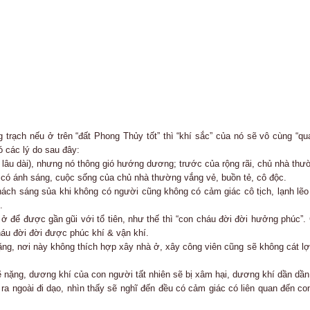
trạch nếu ở trên “đất Phong Thủy tốt” thì “khí sắc” của nó sẽ vô cùng “
ó các lý do sau đây:
thọ lâu dài), nhưng nó thông gió hướng dương; trước của rộng rãi, chủ nhà 
ó ánh sáng, cuộc sống của chủ nhà thường vắng vẻ, buồn tẻ, cô độc.
ch sáng sủa khi không có người cũng không có cảm giác cô tịch, lạnh lẽo
.
để được gần gũi với tổ tiên, như thế thì “con cháu đời đời hưởng phúc”. 
cháu đời đời được phúc khí & vận khí.
 nặng, nơi này không thích hợp xây nhà ở, xây công viên cũng sẽ không cá
nặng, dương khí của con người tất nhiên sẽ bị xâm hại, dương khí dần dần 
ra ngoài đi dạo, nhìn thấy sẽ nghĩ đến đều có cảm giác có liên quan đến con