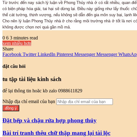
Từ trước đến nay sách lý luận về Phong Thủy nhà ở có rất nhiều, quan điể
có biện pháp hóa giải, tai hại sẽ dừng lại. Điều này giống như lấy thuốc 
thể cát tường, thịnh vượng, nếu không sẽ dẫn đến gia môn suy bại, lạnh lẽ
Cho nên lý luận Phong Thủy nhà ở cho rằng môi trường nhà ở tốt là nơi c
không được chọn nơi quá gần mồ mả.
0
6
3 minutes read
xem nhiều hơn
Share
Facebook
Twitter
LinkedIn
Pinterest
Messenger
Messenger
WhatsAp
đặt câu hỏi
tu tập tài liệu kinh sách
để lại thông tin hoăc kb zalo 0988611829
Nhập địa chỉ email của bạn
Đặt bếp và chậu rửa hợp phong thủy
Bài trí tranh thêu chữ thập mang lại tài lộc