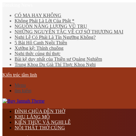
Breaking News
CÓ MA HAY KHÔNG
Không Phải Là Lời Của Phật *
NGUỒN NĂNG LƯỢNG VŨ TRỤ
NHỮNG NGUYÊN TẮC VỀ CƠ SỞ THƯƠNG MẠI
Nghi Lễ Có Phải Là Tín Ngưỡng Không?
5 Bài Hô Canh Ngồi Thiền
Xướng kệ: Thỉnh chuông
Nghi thức cúng thí thực
Bài kệ duy nhất của Thiền sư Quảng Nghiêm
Trung Khoa Du Già Thí Thực Khoa Nghi
Kiến trúc tâm linh
Menu
tìm kiếm
ĐÌNH CHÙA ĐỀN THỜ
KHU LĂNG MỘ
KIẾN THỨC VÀ NGHI LỄ
NỘI THẤT THỜ CÚNG