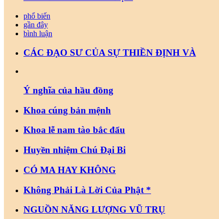
phổ biến
gần đây
bình luận
CÁC ĐẠO SƯ CỦA SỰ THIỀN ĐỊNH VÀ
Ý nghĩa của hầu đồng
Khoa cúng bản mệnh
Khoa lễ nam tào bắc đẩu
Huyền nhiệm Chú Đại Bi
CÓ MA HAY KHÔNG
Không Phải Là Lời Của Phật *
NGUỒN NĂNG LƯỢNG VŨ TRỤ