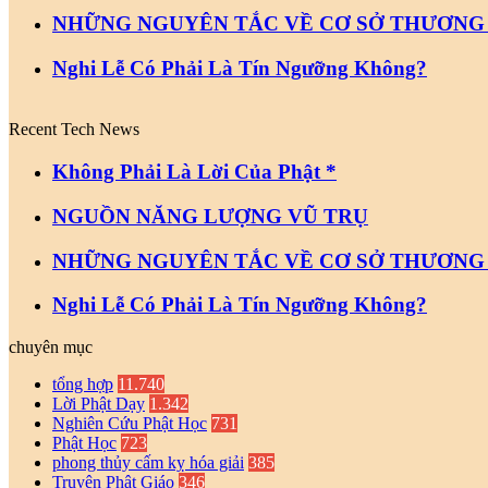
NHỮNG NGUYÊN TẮC VỀ CƠ SỞ THƯƠNG
Nghi Lễ Có Phải Là Tín Ngưỡng Không?
Recent Tech News
Không Phải Là Lời Của Phật *
NGUỒN NĂNG LƯỢNG VŨ TRỤ
NHỮNG NGUYÊN TẮC VỀ CƠ SỞ THƯƠNG
Nghi Lễ Có Phải Là Tín Ngưỡng Không?
chuyên mục
tổng hợp
11.740
Lời Phật Dạy
1.342
Nghiên Cứu Phật Học
731
Phật Học
723
phong thủy cấm kỵ hóa giải
385
Truyện Phật Giáo
346