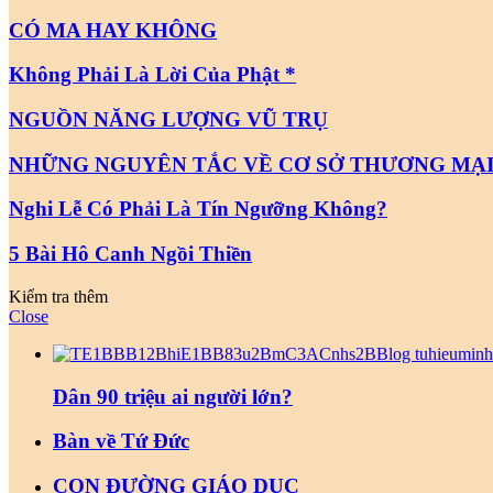
CÓ MA HAY KHÔNG
Không Phải Là Lời Của Phật *
NGUỒN NĂNG LƯỢNG VŨ TRỤ
NHỮNG NGUYÊN TẮC VỀ CƠ SỞ THƯƠNG MẠ
Nghi Lễ Có Phải Là Tín Ngưỡng Không?
5 Bài Hô Canh Ngồi Thiền
Kiểm tra thêm
Close
Dân 90 triệu ai người lớn?
Bàn về Tứ Đức
CON ĐƯỜNG GIÁO DỤC