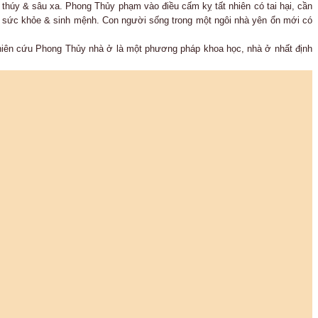
 thúy & sâu xa. Phong Thủy phạm vào điều cấm kỵ tất nhiên có tai hại, cần
 cho sức khỏe & sinh mệnh. Con người sống trong một ngôi nhà yên ổn mới có
nghiên cứu Phong Thủy nhà ở là một phương pháp khoa học, nhà ở nhất định