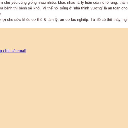
m chủ yếu cũng giống nhau nhiều, khác nhau ít, lý luận của nó rõ ràng, thâm
chữa bệnh thì bệnh sẽ khỏi. Vì thế nói sống ở “nhà thịnh vượng” là an toàn
o.
ó lợi cho sức khỏe cơ thể & tâm lý, an cư lạc nghiệp. Từ đó có thể thấy, 
p
chia sẻ email