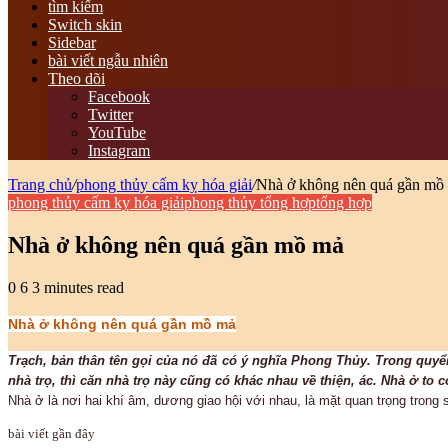
tìm kiếm
Switch skin
Sidebar
bài viết ngẫu nhiên
Theo dõi
Facebook
Twitter
YouTube
Instagram
Trang chủ
/
phong thủy cấm kỵ hóa giải
/
Nhà ở không nên quá gần mồ
phong thủy cấm kỵ hóa giải
phong thủy tổng hợp
tổng hợp
Nhà ở không nên quá gần mồ mả
0
6
3 minutes read
Nhà ở không nên quá gần mồ mả
Trạch, bản thân tên gọi của nó đã có ý nghĩa Phong Thủy. Trong quyển 
nhà trọ, thì căn nhà trọ này cũng có khác nhau về thiện, ác. Nhà ở to 
Nhà ở là nơi hai khí âm, dương giao hội với nhau, là mặt quan trọng trong 
bài viết gần đây