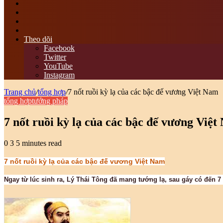
tìm
kiếm
Switch
skin
Sidebar
bài
viết
Theo dõi
ngẫu
Facebook
nhiên
Twitter
YouTube
Instagram
Trang chủ
/
tổng hợp
/
7 nốt ruồi kỳ lạ của các bậc đế vương Việt Nam
tổng hợp
tướng pháp
7 nốt ruồi kỳ lạ của các bậc đế vương Việ
0
3
5 minutes read
7 nốt ruồi kỳ lạ của các bậc đế vương Việt Nam
Ngay từ lúc sinh ra, Lý Thái Tông đã mang tướng lạ, sau gáy có đến 7 