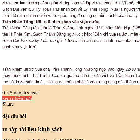
được cử làm tướng cầm quân đi dẹp loạn và lập được công lớn. Vì thế, tri
Sách Đại Việt Sử Ký Toàn Thư nhận xét về Lý Thái Tông: “Vua là người trầ
Hơn 30 năm chinh chiến và trị quốc, ông đã củng cố nền cai trị của nhà Lý
Trần Nhân Tông: Nốt ruồi đen gánh vác việc nước
Trần Nhân Tông tên thật là Trần Khâm, sinh ngày 11/11 năm Mậu Ngọ (125
tên là Phật Kim. Sách Thánh Đăng ngữ lục chép: “Đến khi vua ra đời, màu
Sách
Đại Việt sử ký toàn thư
ghi: “Được tinh anh của Thánh nhân, đạo mạo
gánh vác việc lớn”.
Trần Khâm được vua cha Trần Thánh Tông nhường ngôi vào ngày 22/10 năm
(nay thuộc tỉnh Thái Bình). Các sử gia thời Hậu Lê đã viết về Trần Nhân T
tuy nói là để siêu thoát, nhưng đó không phải là đạo trung dung của thánh n
0
3
5 minutes read
xem nhiều hơn
Share
Facebook
Twitter
LinkedIn
Pinterest
Messenger
Messenger
WhatsApp
chia
sẻ
đặt câu hỏi
email
tu tập tài liệu kinh sách