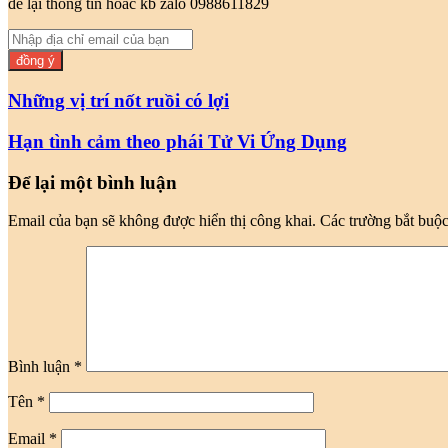
để lại thông tin hoăc kb zalo 0988611829
Nhập
địa
chỉ
email
Những vị trí nốt ruồi có lợi
của
bạn
Hạn tình cảm theo phái Tử Vi Ứng Dụng
Để lại một bình luận
Email của bạn sẽ không được hiển thị công khai.
Các trường bắt buộ
Bình luận
*
Tên
*
Email
*