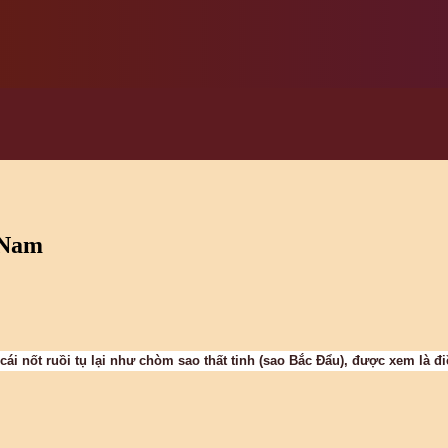
t Nam
cái nốt ruồi tụ lại như chòm sao thất tinh (sao Bắc Đẩu), được xem là đ