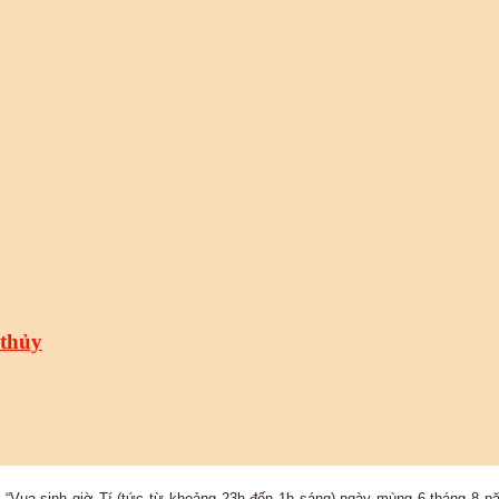
 thủy
 “Vua sinh giờ Tí (tức từ khoảng 23h đến 1h sáng) ngày mùng 6 tháng 8 nă