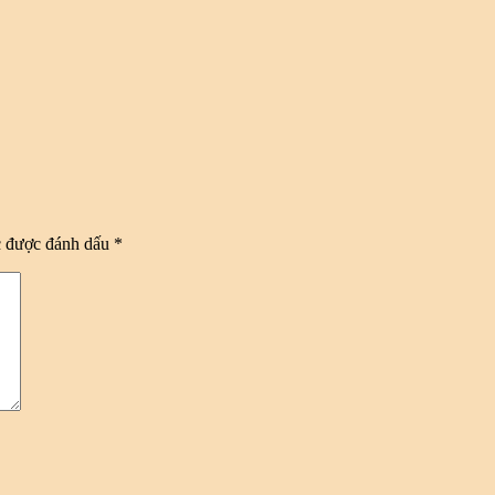
c được đánh dấu
*