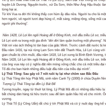
huyện Lôi Dương. Nguyên trước, xứ Du Sơn, thôn Như Áng Hậu thuộc làn
từng hại ai.
Từ khi Vua ra đời thì không thấy con hùm ấy đâu nữa. Người ta cho là một
hơn người, vẻ người tươi đẹp hùng vĩ, mắt sáng, miệng rộng, sống mũi cao,
người phi thường”.
Năm 1428, Lê Lợi lên ngôi Hoàng đế ở Đông Kinh, mở đầu triều Lê sơ, triều 
Lê Lợi sinh ra trong một gia đình “đời đời làm quân trưởng một phương”.
Việt rơi vào ách thống trị tàn bạo của giặc Minh. Trước cảnh đất nước bị k
Đầu năm 1416, tại núi rừng Lam Sơn trên đất Thanh Hóa, Lê Lợi cùng với 
gian chuẩn bị chín muồi, đầu năm 1418, Lê Lợi xưng là Bình Định Vương, tru
Năm 1428, Lê Lợi lên ngôi Hoàng đế ở Đông Kinh, mở đầu triều Lê sơ, triều
của ông vua này có ý nghĩa đặt nền móng vững chắc cho cả một triều đại và
Tổ đă cho ban hành những điều luật đầu tiên của triều đại mình”.
Lý Thái Tông: Sau gáy có 7 nốt ruồi tụ lại như chòm sao Bắc Đẩu
Lý Thái Tông tên húy Phật Mã, sinh năm Canh Tý (1000) ở chùa Duyên Ninh
Tượng Lý Thái Tông tại đền Lý Bát Đế
Tương truyền, ngay từ thuở lọt lòng, Lý Phật Mã đã có những dấu hiệu lạ l
bắt chúng dàn hàng tả hữu trước sau để làm quân hầu hộ vệ cho mình. Ông 
vương.
Lý Thái Tổ (Lý Công Uẩn) rất chú ý tới Phật Mã và có ý nuôi dạy ông kế