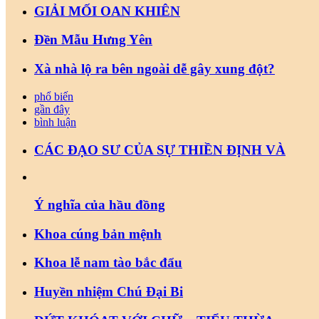
GIẢI MỐI OAN KHIÊN
Đền Mẫu Hưng Yên
Xà nhà lộ ra bên ngoài dễ gây xung đột?
phổ biến
gần đây
bình luận
CÁC ĐẠO SƯ CỦA SỰ THIỀN ĐỊNH VÀ
Ý nghĩa của hầu đồng
Khoa cúng bản mệnh
Khoa lễ nam tào bắc đẩu
Huyền nhiệm Chú Đại Bi