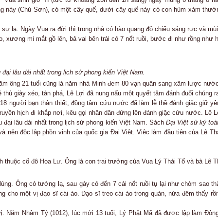
g này (Chủ Sơn), có một cây quế, dưới cây quế này có con hùm xám thường
 sự lạ. Ngày Vua ra đời thì trong nhà có hào quang đô chiếu sáng rực và mùi
 xương mi mắt gồ lên, bả vai bên trái có 7 nốt ruồi, bước đi như rồng như h
đại lâu dài nhất trong lịch sử phong kiến Việt Nam.
 Năm ông 21 tuổi cũng là năm nhà Minh đem 80 vạn quân sang xâm lược nước
ẻ thù giày xéo, tàn phá, Lê Lợi đã nung nấu một quyết tâm đánh đuổi chúng ra
18 người bạn thân thiết, đồng tâm cứu nước đã làm lễ thề đánh giặc giữ yê
yền hịch đi khắp nơi, kêu gọi nhân dân đứng lên đánh giặc cứu nước. Lê Lợi 
 đại lâu dài nhất trong lịch sử phong kiến Việt Nam. Sách
Đại Việt sử ký toà
 nên độc lập phồn vinh của quốc gia Đại Việt. Việc làm đầu tiên của Lê Thá
 thuộc cố đô Hoa Lư. Ông là con trai trưởng của Vua Lý Thái Tổ và bà Lê 
ùng. Ông có tướng lạ, sau gáy có đến 7 cái nốt ruồi tụ lại như chòm sao th
cho một vị đạo sĩ cái áo. Đạo sĩ treo cái áo trong quán, nửa đêm thấy rồn
 vị. Năm Nhâm Tý (1012), lúc mới 13 tuổi, Lý Phật Mã đã được lập làm Đông