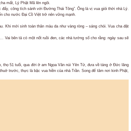
cha mất, Lý Phật Mã lên ngôi.
đấy, công tích sánh với Đường Thái Tông”. Ông là vị vua giỏi thời nhà Lý.
hiến cho nước Đại Cồ Việt trở nên vững mạnh.
u. Khi mới sinh toàn thân màu da như vàng ròng – sáng chói. Vua cha đặt
… Vai bên tả có một nốt ruồi đen, các nhà tướng số cho rằng: ngày sau sẽ
 thọ 51 tuổi, qua đời ở am Ngọa Vân núi Yên Tử, đưa về táng ở Đức lăng
 thuở trước, thực là bậc vua hiền của nhà Trần. Song để tâm nơi kinh Phật,