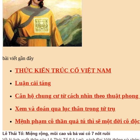
bài viết gần đây
THỨC KIẾN TRÚC CỔ VIỆT NAM
Luận cải táng
Căn hộ chung cư từ cách nhìn theo thuật phong
Xem và đoán qua lục thân trong tứ trụ
Mệnh phạm cô thần quả tú thì sẽ một đời cô độc
Lê Thái Tổ: Miệng rộng, mũi cao và bả vai có 7 nốt ruồi
Về lý lịch xuất thân của Lê Thái Tổ (Lê Lợi), sách
Đại Việt thông sử
chép: