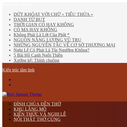
Breaking News
DỨT KHÓAT VỚI CHỮ « TIỂU THỪA »
DANH TỪ BỤT
THỜI GIAN CÓ HAY KHÔNG
CÓ MA HAY KHÔNG
Không Phải Là Lời Của Phật *
NGUỒN NĂNG LƯỢNG VŨ TRỤ
NHỮNG NGUYÊN TẮC VỀ CƠ SỞ THƯƠNG MẠI
Nghi Lễ Có Phải Là Tín Ngưỡng Không?
5 Bài Hô Canh Ngồi Thiền
Xướng kệ: Thỉnh chuông
Kiến trúc tâm linh
Menu
tìm
kiếm
ĐÌNH CHÙA ĐỀN THỜ
KHU LĂNG MỘ
KIẾN THỨC VÀ NGHI LỄ
NỘI THẤT THỜ CÚNG