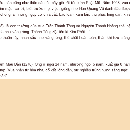
ều thần cũng như thần dân lúc bấy giờ rất tôn kính Phật Mã. Năm 1028, vua 
m mặc, cơ trí, biết trước mọi việc, giống như Hán Quang Vũ đánh đâu được 
, chống lại những nguy cơ chia cắt, bạo loạn, xâm lấn, thu phục lòng dân, k
8), là con trưởng của Vua Trần Thánh Tông và Nguyên Thánh Hoàng thái hậ
 da như vàng ròng. Thánh Tông đặt tên là Kim Phật…”.
 thuần túy, nhan sắc như vàng ròng, thể chất hoàn toàn, thần khí tươi sáng
 Mậu Dần (1278). Ông ở ngôi 14 năm, nhường ngôi 5 năm, xuất gia 8 năm,
ông: “Vua nhân từ hòa nhã, cố kết lòng dân, sự nghiệp trùng hưng sáng ngời
hân”.