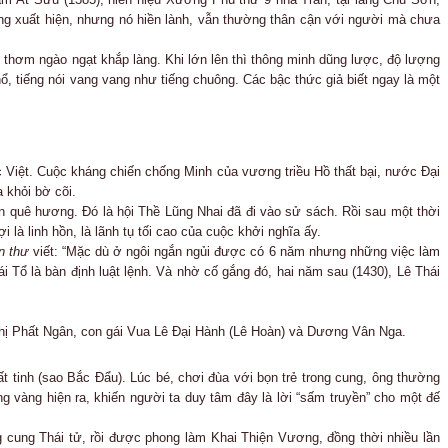
 xuất hiện, nhưng nó hiền lành, vẫn thường thân cận với người mà chưa
 thơm ngào ngạt khắp làng. Khi lớn lên thì thông minh dũng lược, độ lượng
ổ, tiếng nói vang vang như tiếng chuông. Các bậc thức giả biết ngay là một
 Việt. Cuộc kháng chiến chống Minh của vương triều Hồ thất bại, nước Đại
 khỏi bờ cõi.
n quê hương. Đó là hội Thề Lũng Nhai đã đi vào sử sách. Rồi sau một thời
là linh hồn, là lãnh tụ tối cao của cuộc khởi nghĩa ấy.
n thư
viết: “Mặc dù ở ngôi ngắn ngủi được có 6 năm nhưng những việc làm
i Tổ là bàn định luật lệnh. Và nhờ cố gắng đó, hai năm sau (1430), Lê Thái
Thị Phất Ngân, con gái Vua Lê Đại Hành (Lê Hoàn) và Dương Vân Nga.
ất tinh (sao Bắc Đẩu). Lúc bé, chơi đùa với bọn trẻ trong cung, ông thường
g vàng hiện ra, khiến người ta duy tâm đây là lời “sấm truyền” cho một đế
 cung Thái tử, rồi được phong làm Khai Thiện Vương, đồng thời nhiều lần