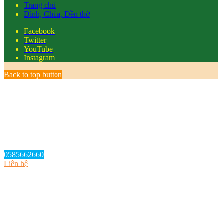
Trang chủ
Đình, Chùa, Đền thờ
Facebook
Twitter
YouTube
Instagram
Back to top button
0585662660
Liên hệ