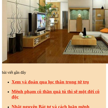
bài viết gần đây
Xem và đoán qua lục thân trong tứ trụ
Mệnh phạm cô thần quả tú thì sẽ một đời cô
độc
Nhật nguyên Bát tự và cách luận mệnh