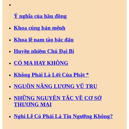
Ý nghĩa của hầu đồng
Khoa cúng bản mệnh
Khoa lễ nam tào bắc đẩu
Huyền nhiệm Chú Đại Bi
CÓ MA HAY KHÔNG
Không Phải Là Lời Của Phật *
NGUỒN NĂNG LƯỢNG VŨ TRỤ
NHỮNG NGUYÊN TẮC VỀ CƠ SỞ
THƯƠNG MẠI
Nghi Lễ Có Phải Là Tín Ngưỡng Không?