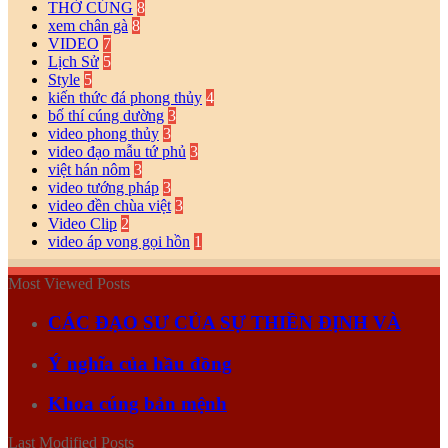
THỜ CÚNG
8
xem chân gà
8
VIDEO
7
Lịch Sử
5
Style
5
kiến thức đá phong thủy
4
bố thí cúng dường
3
video phong thủy
3
video đạo mẫu tứ phủ
3
việt hán nôm
3
video tướng pháp
3
video đền chùa việt
3
Video Clip
2
video áp vong gọi hồn
1
Most Viewed Posts
CÁC ĐẠO SƯ CỦA SỰ THIỀN ĐỊNH VÀ
Ý nghĩa của hầu đồng
Khoa cúng bản mệnh
Last Modified Posts