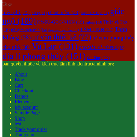
Tags
giác
biểu phí
(25)
chánh niệm
(23)
bát tự
(11)
Duy Thức Học
(11)
ngộ
(109)
KY-SU-GOC-NHIN
(19)
Thiền và Thở
nghiệp
(13)
Tánh
TÂM LINH
(22)
(16)
thế giới kiến trúc
(14)
thực tại hiện tiền
(10)
tư vấn thiết kế
(77)
Không
(38)
tự xem phong thủy
Vu Lan
(131)
cho nhà
(30)
ĐẠO MẪU VÀ TỨ PHỦ
(13)
địa lí phong thủy
(151)
đồ đồng
(17)
bản quyền thuộc về kiến trúc tâm linh kientructamlinh.org
About
Blog
Cart
Checkout
Demos
Elements
My account
Sample Page
Shop
test
Track your order
Trang chủ