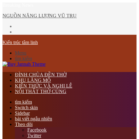
Breaking News
NGUỒN NĂNG LƯỢNG VŨ TRỤ
Kiến trúc tâm linh
Menu
tìm kiếm
ĐÌNH CHÙA ĐỀN THỜ
KHU LĂNG MỘ
KIẾN THỨC VÀ NGHI LỄ
NỘI THẤT THỜ CÚNG
tìm kiếm
Switch skin
Sidebar
bài viết ngẫu nhiên
Theo dõi
Facebook
Twitter