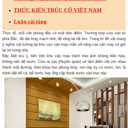
THỨC KIẾN TRÚC CỔ VIỆT NAM
Luận cải táng
Thực tế, mỗi căn phòng đều có một tâm điểm. Trường hợp cửa vào từ
phía Bắc, độ dài long mạch nhỏ, độ rộng lại rất lớn. Trang trí đồ vật mang
ý nghĩa cát tường tại khu vực vận may mắn sẽ nâng cao vận may và giữ
lại nó trong nhà.
Đặc biệt lưu ý, bên trên khu vận may tránh treo ảnh không hiền hòa,
không nên để nước. Cửa ra vào (Huyền quan) và tâm điểm nối với nhau
thành một đường, theo khoa học phong thủy, nơi này kỵ có nước, tức là
tránh đặt bể cá, bể nước hay ống cấp thoát nước vào trục này.