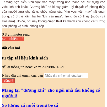
Trường hợp biến “khu vực vận may” trong nhà thành nơi sử dụng vào
việc linh tinh khác, “vượng khí” sẽ bị suy giảm. Lý thuyết về phong thủy
của người xưa cho rằng, chức năng của “khu vực vận may” rất quan
trọng, có 3 thứ xâm hại tới “khí vận may”. Trong đó có Thủy (nước) và
Hỏa (lửa). Do đó, nơi này không được thiết kế thành khu không cát tường
như phòng vệ sinh, phòng bếp…
0
8
2 minutes read
xem nhiều hơn
đặt câu hỏi
tu tập tài liệu kinh sách
để lại thông tin hoăc kb zalo 0988611829
Nhập địa chỉ email của bạn
Mang lại "dương khí" cho ngôi nhà lâu không có
người ở
Số lượng cá nuôi trong bể cá