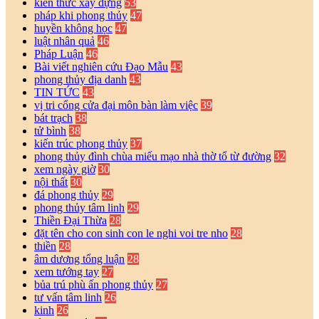
kiến thức xây dựng
53
pháp khi phong thủy
47
huyền không học
47
luật nhân quả
46
Pháp Luận
46
Bài viết nghiên cứu Đạo Mẫu
43
phong thủy địa danh
43
TIN TỨC
43
vị tri cổng cửa đại môn bàn làm việc
39
bát trạch
38
tử bình
38
kiến trúc phong thủy
37
phong thủy đình chùa miếu mạo nhà thờ tổ từ đường
32
xem ngày giờ
30
nội thất
30
đá phong thủy
29
phong thủy tâm linh
29
Thiền Đại Thừa
28
đặt tên cho con sinh con le nghi voi tre nho
28
thiền
28
âm dương tổng luận
28
xem tướng tay
27
bủa trú phù ấn phong thủy
27
tư vấn tâm linh
26
kinh
26