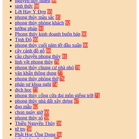
nguyễn duy nhiên
99
sinh thức
98
Lời Hay Ý Đẹp
95
phong thủy màu sắc
95
phong thủy phòng khách
92
tướng pháp
91
Phong thủy kinh doanh buôn bán
90
Tịnh Độ
90
phong thủy cuối năm tết đầu xuân
90
cây cảnh đồ gỗ
86
câu chuyện phong thủy
81
linh vật phong thủy
79
phong thủy chung cư nhà nhỏ
78
văn khấn thông dụng
77
phong thủy phòng thờ
76
pháp sư khoa nghi
74
dịch học
73
phong thủy cổng cửa đại môn giếng trời
71
phong thủy nhà đất xây dựng
67
đạo mẫu
62
chon ngày giờ
60
phong thủy số
59
Thiền Nguyên Thủy
59
tứ trụ
58
Phật Học Ứng Dụng
56