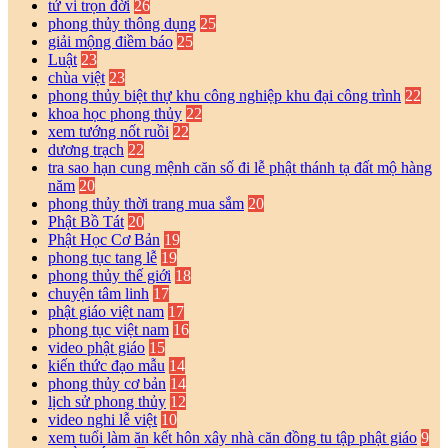
tử vi trọn đời
26
phong thủy thông dụng
25
giải mộng điềm báo
25
Luật
23
chùa việt
23
phong thủy biệt thự khu công nghiệp khu đại công trình
22
khoa học phong thủy
22
xem tướng nốt ruồi
22
dương trạch
22
tra sao hạn cung mệnh căn số đi lễ phật thánh tạ đất mộ hàng
năm
20
phong thủy thời trang mua sắm
20
Phật Bồ Tát
20
Phật Học Cơ Bản
19
phong tục tang lễ
19
phong thủy thế giới
18
chuyện tâm linh
17
phật giáo việt nam
17
phong tục việt nam
16
video phật giáo
15
kiến thức đạo mẫu
14
phong thủy cơ bản
14
lịch sử phong thủy
12
video nghi lễ việt
10
xem tuổi làm ăn kết hôn xây nhà căn đồng tu tập phật giáo
9