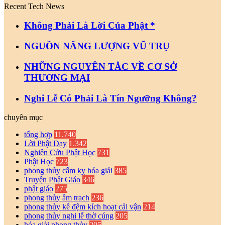
Recent Tech News
Không Phải Là Lời Của Phật *
NGUỒN NĂNG LƯỢNG VŨ TRỤ
NHỮNG NGUYÊN TẮC VỀ CƠ SỞ
THƯƠNG MẠI
Nghi Lễ Có Phải Là Tín Ngưỡng Không?
chuyên mục
tổng hợp
11.740
Lời Phật Dạy
1.342
Nghiên Cứu Phật Học
731
Phật Học
723
phong thủy cấm kỵ hóa giải
385
Truyện Phật Giáo
346
phật giáo
275
phong thủy âm trạch
236
phong thủy kê đệm kích hoạt cải vận
214
phong thủy nghi lễ thờ cúng
205
hóa giải phong thủy
205