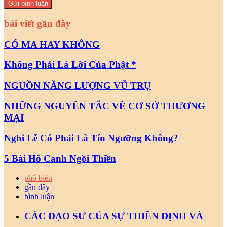
bài viết gần đây
CÓ MA HAY KHÔNG
Không Phải Là Lời Của Phật *
NGUỒN NĂNG LƯỢNG VŨ TRỤ
NHỮNG NGUYÊN TẮC VỀ CƠ SỞ THƯƠNG
MẠI
Nghi Lễ Có Phải Là Tín Ngưỡng Không?
5 Bài Hô Canh Ngồi Thiền
phổ biến
gần đây
bình luận
CÁC ĐẠO SƯ CỦA SỰ THIỀN ĐỊNH VÀ