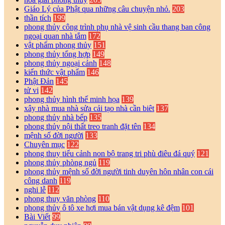
Giáo Lý của Phật qua những câu chuyện nhỏ.
203
thần tích
199
phong thủy công trình phụ nhà vệ sinh cầu thang ban công
ngoại quan nhà tắm
172
vật phẩm phong thủy
151
phong thủy tổng hợp
149
phong thủy ngoại cảnh
148
kiến thức vật phẩm
146
Phật Đản
145
tử vi
142
phong thủy hình thế minh họa
139
xây nhà mua nhà sửa cải tạo nhà cần biêt
137
phong thủy nhà bếp
135
phong thủy nội thất treo tranh đặt tên
134
mệnh số đời người
133
Chuyên mục
122
phong thuy tiểu cảnh non bộ trang tri phù điêu đá quý
121
phong thủy phòng ngủ
119
phong thủy mệnh số đời người tinh duyên hôn nhân con cái
công danh
119
nghi lễ
112
phong thuy văn phòng
110
phong thủy ô tô xe hơi mua bán vật dụng kê đệm
101
Bài Viết
99