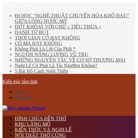
Breaking News
ĐI HỌC “NGHỆ THUẬT CHUYỂN HÓA KHỔ ĐAU”
GIỮA LÒNG NƯỚC MỸ
DỨT KHÓAT VỚI CHỮ « TIỂU THỪA »
DANH TỪ BỤT
THỜI GIAN CÓ HAY KHÔNG
CÓ MA HAY KHÔNG
Không Phải Là Lời Của Phật *
NGUỒN NĂNG LƯỢNG VŨ TRỤ
NHỮNG NGUYÊN TẮC VỀ CƠ SỞ THƯƠNG MẠI
Nghi Lễ Có Phải Là Tín Ngưỡng Không?
5 Bài Hô Canh Ngồi Thiền
Kiến trúc tâm linh
Menu
tìm kiếm
ĐÌNH CHÙA ĐỀN THỜ
KHU LĂNG MỘ
KIẾN THỨC VÀ NGHI LỄ
NỘI THẤT THỜ CÚNG