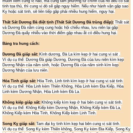
muốn xem cung vị nào, mà cung tam phương tứ chính của nó đều có sát
tinh tọa thủ, thì cung vị đó sẽ gặp nguy hiểm. Nếu như hành vận gặp sao
Kỵ hoặc sát tinh, sẽ liên tiếp gặp phải nhiều hung hiểm, nguy hại.
Thất Sát Dương Đà điệt tịnh (Thất Sát Dương Đà trùng điệp):
Thất sát
và Dương Đà nằm cùng cung hoặc hội chiếu nhau, lưu niên lại gặp
Dương Đà quấy nhiễu vào thời điểm gặp nhau ắt có điều hung hại.
Bảng tra hung cách:
Dương Đà giáp sát:
Kình dương, Đà La kìm kẹp ở hai cung vị sát .
Ví dụ cụ thể: Dương Đà giáp Dương, Dương Đà của lưu niên kìm kẹp
Dương Nhận của năm sinh, hoặc Dương Đà của năm sinh kìm kẹp
Dương Nhận của lưu niên.
Hỏa Tinh giáp sát:
Hỏa Tinh, Linh tinh kìm kẹp ở hai cung vị sát tinh.
Ví dụ cụ thể: Hỏa Linh kèm Thiên Không, Hỏa Linh kèm Địa Kiếp, Hỏa
Linh kèm Dương Nhận, Hỏa Linh kèm Đà La.
Không kiếp giáp sát:
Không kiếp kìm kẹp ở hai bên cung vị sát tinh.
Ví dụ cụ thể: Không Kiếp kèm Dương Nhận, Không Kiếp kèm Đà La,
Không Kiếp kèm Hỏa Tinh, Không Kiếp kèm Linh Tinh.
Song Kỵ giáp sát:
Tam đại kỵ tinh kìm kẹp hai bên cung vị sát tinh.
Ví dụ cụ thể: Song Kỵ kèm Thiên không, Song Kỵ kèm Địa Kiếp, Song Kỵ