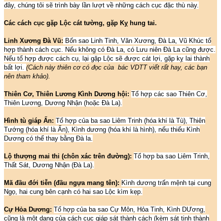
đây, chúng tôi sẽ trình bày lần lượt về những cách cục đặc thù này.
Các cách cục gặp Lộc cát tường, gặp Kỵ hung tai.
Linh Xương Đà Vũ:
Bốn sao Linh Tinh, Văn Xương, Đà La, Vũ Khúc tổ
hợp thành cách cục. Nếu không có Đà La, có Lưu niên Đà La cũng được.
Nếu tổ hợp được cách cụ, lại gặp Lộc sẽ được cát lợi, gặp kỵ lai thành
bất lợi.
(Cách này thiên cơ có đọc của bác VDTT viết rất hay, các bạn
nên tham khảo).
Thiên Cơ, Thiên Lương Kình Dương hội:
Tổ hợp các sao Thiên Cơ,
Thiên Lương, Dương Nhận (hoặc Đà La).
Hình tù giáp Ấn:
Tổ hợp của ba sao Liêm Trinh (hóa khí là Tù), Thiên
Tướng (hóa khí là Ấn), Kình dương (hóa khí là hình), nếu thiếu Kình
Dương có thể thay bằng Đà la.
Lộ thượng mai thi (chôn xác trên đường):
Tổ hợp ba sao Liêm Trinh,
Thất Sát, Dương Nhận (Đà La).
Mã đầu đới tiễn (đầu ngựa mang tên):
Kình dương trấn mệnh tại cung
Ngọ, hai cung bên cạnh có hai sao Lộc kìm kẹp.
Cự Hỏa Dương:
Tổ hợp của ba sao Cự Môn, Hỏa Tinh, Kình DƯơng,
cũng là một dạng của cách cục giáp sát thành cách (kèm sát tinh thành