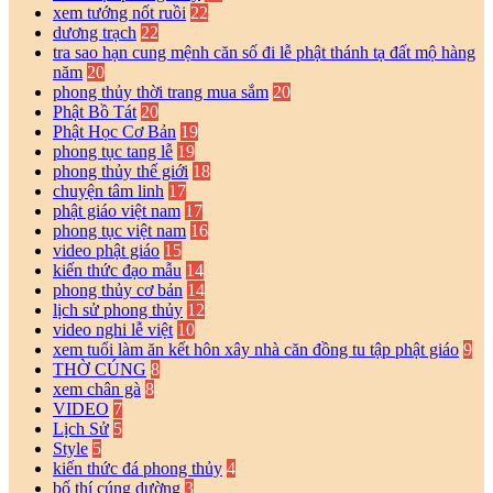
xem tướng nốt ruồi
22
dương trạch
22
tra sao hạn cung mệnh căn số đi lễ phật thánh tạ đất mộ hàng
năm
20
phong thủy thời trang mua sắm
20
Phật Bồ Tát
20
Phật Học Cơ Bản
19
phong tục tang lễ
19
phong thủy thế giới
18
chuyện tâm linh
17
phật giáo việt nam
17
phong tục việt nam
16
video phật giáo
15
kiến thức đạo mẫu
14
phong thủy cơ bản
14
lịch sử phong thủy
12
video nghi lễ việt
10
xem tuổi làm ăn kết hôn xây nhà căn đồng tu tập phật giáo
9
THỜ CÚNG
8
xem chân gà
8
VIDEO
7
Lịch Sử
5
Style
5
kiến thức đá phong thủy
4
bố thí cúng dường
3