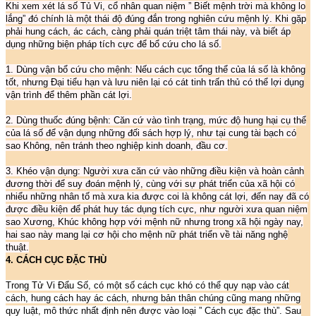
Khi xem xét lá số Tủ Vi, cổ nhân quan niệm ” Biết mệnh trời mà không lo
lắng” đó chính là một thái độ đúng đắn trong nghiên cứu mệnh lý. Khi gặp
phải hung cách, ác cách, càng phải quán triệt tâm thái này, và biết áp
dụng những biện pháp tích cực để bổ cứu cho lá số.
1. Dùng vận bổ cứu cho mệnh: Nếu cách cục tổng thể của lá số là không
tốt, nhưng Đại tiểu hạn và lưu niên lại có cát tinh trấn thủ có thể lợi dụng
vận trình để thêm phần cát lợi.
2. Dùng thuốc đúng bệnh: Căn cứ vào tình trạng, mức độ hung hại cụ thể
của lá số để vận dụng những đối sách hợp lý, như tại cung tài bạch có
sao Không, nên tránh theo nghiệp kinh doanh, đầu cơ.
3. Khéo vận dụng: Người xưa căn cứ vào những điều kiện và hoàn cảnh
đương thời để suy đoán mệnh lý, cùng với sự phát triển của xã hội có
nhiểu những nhân tố mà xưa kia được coi là không cát lợi, đến nay đã có
được điều kiện để phát huy tác dụng tích cực, như người xưa quan niệm
sao Xương, Khúc không hợp với mệnh nữ nhưng trong xã hội ngày nay,
hai sao này mang lại cơ hội cho mệnh nữ phát triển về tài năng nghệ
thuật.
4. CÁCH CỤC ĐẶC THÙ
Trong Tử Vi Đẩu Số, có một số cách cục khó có thể quy nạp vào cát
cách, hung cách hay ác cách, nhưng bản thân chúng cũng mang những
quy luật, mô thức nhất định nên được vào loại ” Cách cục đặc thù”. Sau