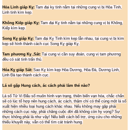
Hỏa Linh giáp Kỵ:
Tam đại kỵ tinh nằm tại những cung vị bị Hỏa Tinh,
Linh tinh kìm kẹp.
Không Kiếp giáp Kỵ:
Tam đại Kỵ tinh nằm tại những cung vị bị Không,
Kiếp kìm kẹp.
Song Kỵ giáp Kỵ:
Tam đại Kỵ Tinh kìm kẹp lẫn nhau, tại cung vị bị kìm
kẹp sẽ hình thành cách cục Song Kỵ giáp Kỵ.
Tam phương Kỵ ,Sát:
Tại cung vị cần suy đoán, cung vị tam phương
đều có sát tinh trấn thủ.
Hóa Kỵ giáp Sát:
Sao Kỵ kìm kẹp Hỏa Dương, Hỏa Đà, Dương Linh,
Linh Đà tạo thành cách cục.
Lá số gặp Hung cách, ác cách phải làm thé nào?
Lá số Tử Vi Đẩu số muôn hình vạn trạng, thiên biến vạn hóa, chắc chắn
sẽ có lúc tổ hợp nên hung cách, ác cách, thậm chí có thể cùng một lá số
xuất hiện nhiều loại hung cách khác nhau. Nếu không may gặp phải
những cách cục này, phải chăng cuộc đời đã không còn hy vọng? Sự
thực không phải là như vậy! Nếu biết cách bổ trợ, ứng cứu cho những
thiếu khuyết này, vẫn có thể tìm cát tránh hung.