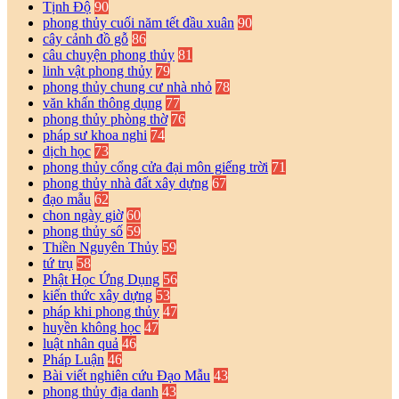
Tịnh Độ
90
phong thủy cuối năm tết đầu xuân
90
cây cảnh đồ gỗ
86
câu chuyện phong thủy
81
linh vật phong thủy
79
phong thủy chung cư nhà nhỏ
78
văn khấn thông dụng
77
phong thủy phòng thờ
76
pháp sư khoa nghi
74
dịch học
73
phong thủy cổng cửa đại môn giếng trời
71
phong thủy nhà đất xây dựng
67
đạo mẫu
62
chon ngày giờ
60
phong thủy số
59
Thiền Nguyên Thủy
59
tứ trụ
58
Phật Học Ứng Dụng
56
kiến thức xây dựng
53
pháp khi phong thủy
47
huyền không học
47
luật nhân quả
46
Pháp Luận
46
Bài viết nghiên cứu Đạo Mẫu
43
phong thủy địa danh
43