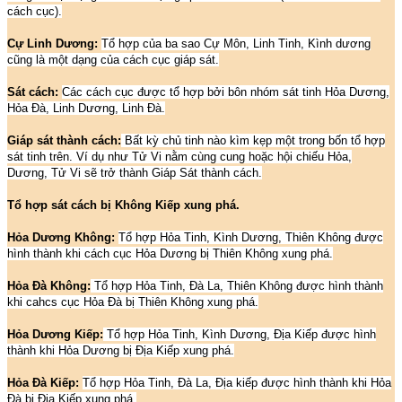
cách cục).
Cự Linh Dương:
Tổ hợp của ba sao Cự Môn, Linh Tinh, Kình dương
cũng là một dạng của cách cục giáp sát.
Sát cách:
Các cách cục được tổ hợp bởi bôn nhóm sát tinh Hỏa Dương,
Hỏa Đà, Linh Dương, Linh Đà.
Giáp sát thành cách:
Bất kỳ chủ tinh nào kìm kẹp một trong bốn tổ hợp
sát tinh trên. Ví dụ như Tử Vi nằm cùng cung hoặc hội chiếu Hỏa,
Dương, Tử Vi sẽ trở thành Giáp Sát thành cách.
Tổ hợp sát cách bị Không Kiếp xung phá.
Hỏa Dương Không:
Tổ hợp Hỏa Tinh, Kình Dương, Thiên Không được
hình thành khi cách cục Hỏa Dương bị Thiên Không xung phá.
Hỏa Đà Không:
Tổ hợp Hỏa Tinh, Đà La, Thiên Không được hình thành
khi cahcs cục Hỏa Đà bị Thiên Không xung phá.
Hỏa Dương Kiếp:
Tổ hợp Hỏa Tinh, Kình Dương, Địa Kiếp được hình
thành khi Hỏa Dương bị Địa Kiếp xung phá.
Hỏa Đà Kiếp:
Tổ hợp Hỏa Tinh, Đà La, Địa kiếp được hình thành khi Hỏa
Đà bị Địa Kiếp xung phá.