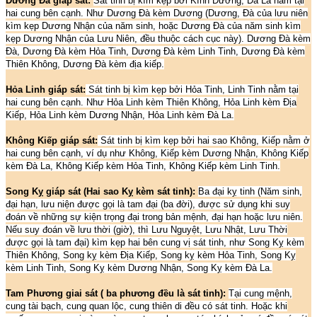
Dương Đà giáp sát:
Sát tinh bị kìm kẹp bởi Kình Dương, Đà La nằm tại
hai cung bên cạnh. Như Dương Đà kèm Dương (Dương, Đà của lưu niên
kìm kẹp Dương Nhận của năm sinh, hoặc Dương Đà của năm sinh kìm
kẹp Dương Nhận của Lưu Niên, đều thuộc cách cục này). Dương Đà kèm
Đà, Dương Đà kèm Hỏa Tinh, Dương Đà kèm Linh Tinh, Dương Đà kèm
Thiên Không, Dương Đà kèm địa kiếp.
Hỏa Linh giáp sát:
Sát tinh bị kìm kẹp bởi Hỏa Tinh, Linh Tinh nằm tại
hai cung bên cạnh. Như Hỏa Linh kèm Thiên Không, Hỏa Linh kèm Địa
Kiếp, Hỏa Linh kèm Dương Nhận, Hỏa Linh kèm Đà La.
Không Kiếp giáp sát:
Sát tinh bị kìm kẹp bởi hai sao Không, Kiếp nằm ở
hai cung bên cạnh, ví dụ như Không, Kiếp kèm Dương Nhận, Không Kiếp
kèm Đà La, Không Kiếp kèm Hỏa Tinh, Không Kiếp kèm Linh Tinh.
Song Kỵ giáp sát (Hai sao Kỵ kèm sát tinh):
Ba đại kỵ tinh (Năm sinh,
đại hạn, lưu niện được gọi là tam đại (ba đời), được sử dụng khi suy
đoán về những sự kiện trọng đại trong bản mệnh, đại hạn hoặc lưu niên.
Nếu suy đoán về lưu thời (giờ), thì Lưu Nguyệt, Lưu Nhật, Lưu Thời
được gọi là tam đại) kìm kẹp hai bên cung vị sát tinh, như Song Kỵ kèm
Thiên Không, Song kỵ kèm Địa Kiếp, Song kỵ kèm Hỏa Tinh, Song Kỵ
kèm Linh Tinh, Song Kỵ kèm Dương Nhận, Song Kỵ kèm Đà La.
Tam Phương giai sát ( ba phương đều là sát tinh):
Tại cung mệnh,
cung tài bạch, cung quan lộc, cung thiên di đều có sát tinh. Hoặc khi