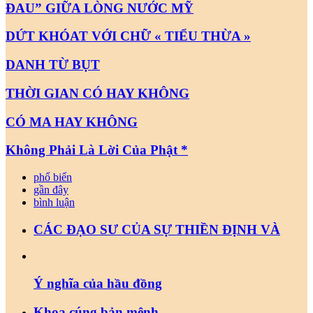
ĐAU” GIỮA LÒNG NƯỚC MỸ
DỨT KHÓAT VỚI CHỮ « TIỂU THỪA »
DANH TỪ BỤT
THỜI GIAN CÓ HAY KHÔNG
CÓ MA HAY KHÔNG
Không Phải Là Lời Của Phật *
phổ biến
gần đây
bình luận
CÁC ĐẠO SƯ CỦA SỰ THIỀN ĐỊNH VÀ
Ý nghĩa của hầu đồng
Khoa cúng bản mệnh