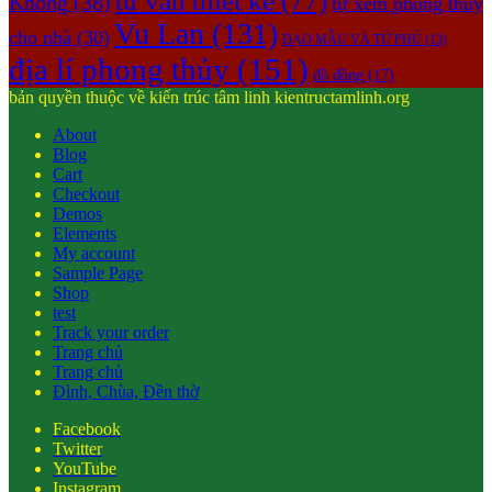
tư vấn thiết kế
(77)
Không
(38)
tự xem phong thủy
Vu Lan
(131)
cho nhà
(30)
ĐẠO MẪU VÀ TỨ PHỦ
(13)
địa lí phong thủy
(151)
đồ đồng
(17)
bản quyền thuộc về kiến trúc tâm linh kientructamlinh.org
About
Blog
Cart
Checkout
Demos
Elements
My account
Sample Page
Shop
test
Track your order
Trang chủ
Trang chủ
Đình, Chùa, Đền thờ
Facebook
Twitter
YouTube
Instagram