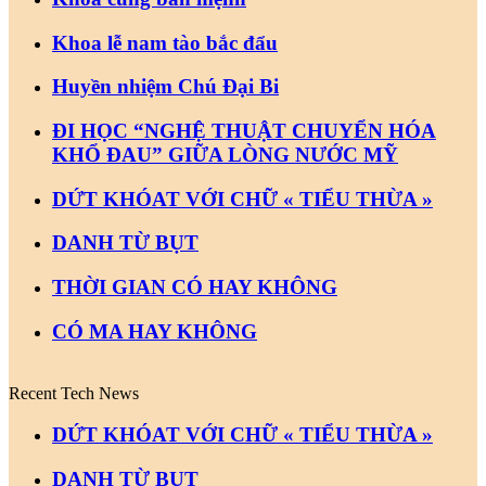
Khoa lễ nam tào bắc đẩu
Huyền nhiệm Chú Đại Bi
ĐI HỌC “NGHỆ THUẬT CHUYỂN HÓA
KHỔ ĐAU” GIỮA LÒNG NƯỚC MỸ
DỨT KHÓAT VỚI CHỮ « TIỂU THỪA »
DANH TỪ BỤT
THỜI GIAN CÓ HAY KHÔNG
CÓ MA HAY KHÔNG
Recent Tech News
DỨT KHÓAT VỚI CHỮ « TIỂU THỪA »
DANH TỪ BỤT