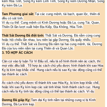
kèm Hỏa Tinh, Song Kỵ kèm Linh Tinh, Song Kỵ kèm Dương Nhận, Song
Kỵ kèm Đà La.
Tam Phương giai sát:
Tại các cung mệnh, tài bạch, quan lộc, thiên di
đều có sát tinh.
Ví dụ cụ thể: Cung mệnh có Kình Dương hoặc Đà La, cung Tài, Quan,
Thiên Di lần lượt xuất hiện Địa Kiếp, Địa Không, Hỏa Tinh.
Thất Sát Dương Đà điệt tịnh:
Thất Sát và Dương, Đà nằm cùng cung
hoặc hội chiếu lẫn nhau, lưu niên lại gặp Dương, Đà quấy nhiễu.
Ví dụ cụ thể: Thất Sát và Dương Đà nằm tại hai cung mệnh, tài, Dương
Đà của lưu niên nằm tại cung Thiên di và Quan Lộc.
3. TỔ HỢP ÁC CÁCH
Căn cứ vào lý luận Tử Vi Đẩu số, nếu lá số hình thình nên ác cách, thì
mọi việc đều bất . Tổ hợp ác cách chủ yếu được hình thành khi sao Hóa
Kỵ bị kìm kẹp khắc chế. Hung cách nếu bị sao Kỵ tác động cũng có thể
tạo thành ác cách.
Ác cách chủ yếu được tổ thành khi sao Hóa Kỵ, bị kìm kẹp khắc chế,
hoặc khi sao Kỵ kìm kẹp các sát tinh khác hình thành cách cục. Hung
cách nếu bị Kỵ tinh tác động cũng có thể tạo thành ác cách. Ví dụ:
Dương Đà giáp Kỵ:
Tam đại Kỵ tinh nằm tại những cung vị bị Kình
Dương, Đà La kìm kẹp.