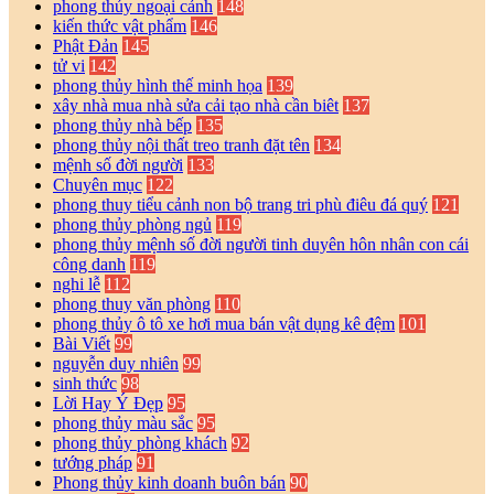
phong thủy ngoại cảnh
148
kiến thức vật phẩm
146
Phật Đản
145
tử vi
142
phong thủy hình thế minh họa
139
xây nhà mua nhà sửa cải tạo nhà cần biêt
137
phong thủy nhà bếp
135
phong thủy nội thất treo tranh đặt tên
134
mệnh số đời người
133
Chuyên mục
122
phong thuy tiểu cảnh non bộ trang tri phù điêu đá quý
121
phong thủy phòng ngủ
119
phong thủy mệnh số đời người tinh duyên hôn nhân con cái
công danh
119
nghi lễ
112
phong thuy văn phòng
110
phong thủy ô tô xe hơi mua bán vật dụng kê đệm
101
Bài Viết
99
nguyễn duy nhiên
99
sinh thức
98
Lời Hay Ý Đẹp
95
phong thủy màu sắc
95
phong thủy phòng khách
92
tướng pháp
91
Phong thủy kinh doanh buôn bán
90