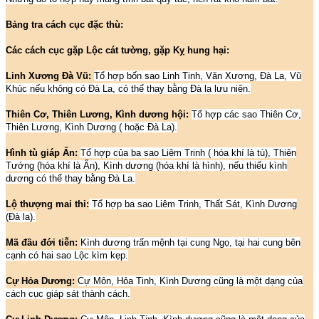
Bảng tra cách cục đặc thù:
Các cách cục gặp Lộc cát tường, gặp Kỵ hung hại:
Linh Xương Đà Vũ:
Tổ hợp bốn sao Linh Tinh, Văn Xương, Đà La, Vũ
Khúc nếu không có Đà La, có thể thay bằng Đà la lưu niên.
Thiên Cơ, Thiên Lương, Kình dương hội:
Tổ hợp các sao Thiên Cơ,
Thiên Lương, Kình Dương ( hoặc Đà La).
Hình tù giáp Ấn:
Tổ hợp của ba sao Liêm Trinh ( hóa khí là tù), Thiên
Tướng (hóa khí là Ấn), Kình dương (hóa khí là hình), nếu thiếu kình
dương có thể thay bằng Đà La.
Lộ thượng mai thi:
Tổ hợp ba sao Liêm Trinh, Thất Sát, Kình Dương
(Đà la).
Mã đầu đới tiễn:
Kình dương trấn mệnh tại cung Ngọ, tại hai cung bên
cạnh có hai sao Lộc kìm kẹp.
Cự Hỏa Dương:
Cự Môn, Hỏa Tinh, Kình Dương cũng là một dạng của
cách cục giáp sát thành cách.