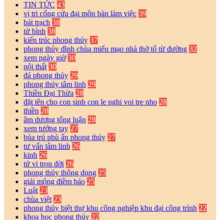
TIN TỨC
43
vị tri cổng cửa đại môn bàn làm việc
39
bát trạch
38
tử bình
38
kiến trúc phong thủy
37
phong thủy đình chùa miếu mạo nhà thờ tổ từ đường
32
xem ngày giờ
30
nội thất
30
đá phong thủy
29
phong thủy tâm linh
29
Thiền Đại Thừa
28
đặt tên cho con sinh con le nghi voi tre nho
28
thiền
28
âm dương tổng luận
28
xem tướng tay
27
bủa trú phù ấn phong thủy
27
tư vấn tâm linh
26
kinh
26
tử vi trọn đời
26
phong thủy thông dụng
25
giải mộng điềm báo
25
Luật
23
chùa việt
23
phong thủy biệt thự khu công nghiệp khu đại công trình
22
khoa học phong thủy
22