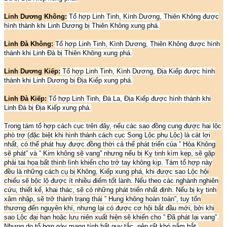
Linh Dương Không:
Tổ hợp Linh Tinh, Kình Dương, Thiên Không được
hình thành khi Linh Dương bị Thiên Không xung phá.
Linh Đà Không:
Tổ hợp Linh Tinh, Kình Dương, Thiên Không được hình
thành khi Linh Đà bị Thiên Không xung phá.
Linh Dương Kiếp:
Tổ hợp Linh Tinh, Kình Dương, Địa Kiếp được hình
thành khi Linh Dương bị Địa Kiếp xung phá.
Linh Đà Kiếp:
Tổ hợp Linh Tinh, Đà La, Địa Kiếp được hình thành khi
Linh Đà bị Địa Kiếp xung phá.
Trong tám tổ hợp cách cục trên đây, nếu các sao đồng cung được hai lộc
phò trợ (đặc biệt khi hình thành cách cục Song Lộc phụ Lộc) là cát lợi
nhất, có thể phát huy được đồng thời cả thế phát triển của ” Hỏa Không
sẽ phát” và ” Kim không sẽ vang” nhưng nếu bị Kỵ tinh kìm kẹp, sẽ gặp
phải tai họa bất thình lình khiến cho trở tay không kịp. Tám tổ hợp này
đều là những cách cụ bị Không, Kiếp xung phá, khi được sao Lộc hội
chiếu sẽ bộc lộ được ít nhiều điểm tốt lành. Nếu theo các nghành nghiên
cứu, thiết kế, khai thác, sẽ có những phát triển nhất định. Nếu bị kỵ tinh
xâm nhập, sẽ trở thành trạng thái ” Hung không hoàn toàn”, tuy tổn
thương đến nguyên khí, nhưng lại có được cơ hội bắt đầu mới, bởi khi
sao Lộc đại hạn hoặc lưu niên xuất hiện sẽ khiến cho ” Đã phát lại vang”.
Nhưng do tổ hợp này mang tính bất quy tắc, nên rất khó nắm bắt.