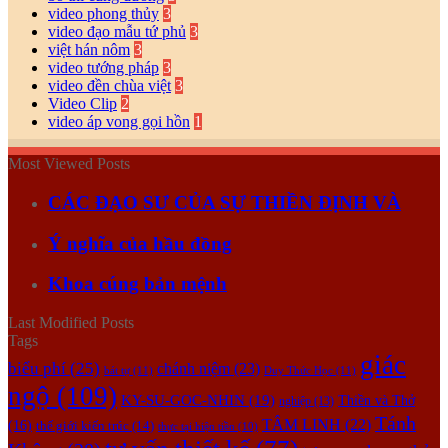
video phong thủy
3
video đạo mẫu tứ phủ
3
việt hán nôm
3
video tướng pháp
3
video đền chùa việt
3
Video Clip
2
video áp vong gọi hồn
1
Most Viewed Posts
CÁC ĐẠO SƯ CỦA SỰ THIỀN ĐỊNH VÀ
Ý nghĩa của hầu đồng
Khoa cúng bản mệnh
Last Modified Posts
Tags
giác
biểu phí
(25)
chánh niệm
(23)
bát tự
(11)
Duy Thức Học
(11)
ngộ
(109)
KY-SU-GOC-NHIN
(19)
Thiền và Thở
nghiệp
(13)
Tánh
TÂM LINH
(22)
(16)
thế giới kiến trúc
(14)
thực tại hiện tiền
(10)