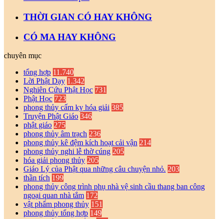
THỜI GIAN CÓ HAY KHÔNG
CÓ MA HAY KHÔNG
chuyên mục
tổng hợp
11.740
Lời Phật Dạy
1.342
Nghiên Cứu Phật Học
731
Phật Học
723
phong thủy cấm kỵ hóa giải
385
Truyện Phật Giáo
346
phật giáo
275
phong thủy âm trạch
236
phong thủy kê đệm kích hoạt cải vận
214
phong thủy nghi lễ thờ cúng
205
hóa giải phong thủy
205
Giáo Lý của Phật qua những câu chuyện nhỏ.
203
thần tích
199
phong thủy công trình phụ nhà vệ sinh cầu thang ban công
ngoại quan nhà tắm
172
vật phẩm phong thủy
151
phong thủy tổng hợp
149