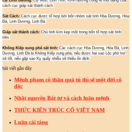
Cự Linh Dương:
Cự Môn, Linh Tinh, Kình dương cũng là một dạng của
cách cục giáp sát thành cách.
Sát Cách:
Cách cục được tổ hợp bởi bốn nhóm sát tinh Hỏa Dương, Hỏa
Đà, Linh Dương, Linh Đà.
Giáp sát thành cách:
Chủ tinh kìm kẹp một trong bốn tổ hợp sát tinh
trên.
Không Kiếp xung phá sát tinh:
Các cách cục Hỏa Dương, Hỏa Đà, Linh
Dương, Linh Đà bị Không Kiếp xung phá, nếu được hai sao Lộc phò trợ
sẽ tốt, nếu gặp sao Kỵ quấy nhiễu sẽ thiếu ổn định.
bài viết gần đây
Mệnh phạm cô thần quả tú thì sẽ một đời cô
độc
Nhật nguyên Bát tự và cách luận mệnh
THỨC KIẾN TRÚC CỔ VIỆT NAM
Luận cải táng