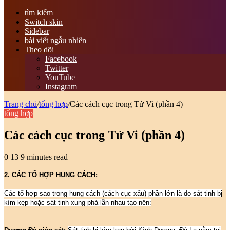
tìm kiếm
Switch skin
Sidebar
bài viết ngẫu nhiên
Theo dõi
Facebook
Twitter
YouTube
Instagram
Trang chủ
/
tổng hợp
/
Các cách cục trong Tử Vi (phần 4)
tổng hợp
Các cách cục trong Tử Vi (phần 4)
0
13
9 minutes read
2. CÁC TỔ HỢP HUNG CÁCH:
Các tổ hợp sao trong hung cách (cách cục xấu) phần lớn là do sát tinh bị
kìm kẹp hoặc sát tinh xung phá lẫn nhau tạo nên: