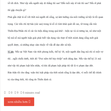
về tới đích. Như vậy nếu người này đi thẳng thì sao? Đến tuổi này rẽ trái thì sao? Nếu rẽ phải
thì gặp chuyện gì?
Phải gắn chặt lá số với thời mà người đó sống, sự ảnh hưởng của môi trường xã hội là tối quan
trọng. Các tiêu chí dự báo (các sao) trong lá số có tính khái quát rất cao, từ trong cấu trúc
Thiên-Địa-Nhân chỉ rõ các tín hiệu đúng trong quá khứ – hiện tại và cả tương lai, nó như một
bộ mã số mà người luận giải phải biết vận dụng vào thực tế thời mình đang sống mới giải
quyết được, cả những nhạy cảm thuộc về vấn đề đạo đức xã hội.
Ví dụ
: Nếu tại Việt
Nam
vào thời phong kiến, thế kỷ 18, một người đàn ông mà chỉ có một vợ
thì…ngồi chiếu dưới, thời đó “
Trai năm thê bảy thiếp
” mới đúng đạo. Nếu vào thế kỷ 21 mà
như vậy thì phạm luật hôn nhân, và khi đã phạm luật pháp thì tất là vi phạm đạo đức.
Bản thân tôi cho rằng: tuân thủ luật pháp của thời mình sống là đạo đức, vì mỗi chế độ chính
trị của từng thời, thì cũng do Thiên định cả.
0
9
6 minutes read
xem nhiều hơn