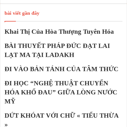
bài viết gần đây
Khai Thị Của Hòa Thượng Tuyên Hóa
BÀI THUYẾT PHÁP ĐỨC ĐẠT LAI
LẠT MA TẠI LADAKH
ĐI VÀO BẢN TÁNH CỦA TÂM THỨC
ĐI HỌC “NGHỆ THUẬT CHUYỂN
HÓA KHỔ ĐAU” GIỮA LÒNG NƯỚC
MỸ
DỨT KHÓAT VỚI CHỮ « TIỂU THỪA
»