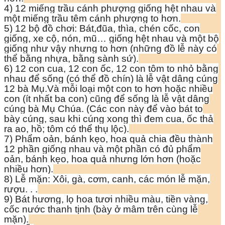
4) 12 miếng trầu cánh phượng giống hệt nhau và
một miếng trầu têm cánh phượng to hơn.
5) 12 bộ đồ chơi: Bát,đũa, thìa, chén cốc, con
giống, xe cộ, nón, mũ… giống hệt nhau và một bộ
giống như vậy nhưng to hơn (những đồ lễ này có
thể bằng nhựa, bằng sành sứ).
6) 12 con cua, 12 con ốc, 12 con tôm to nhỏ bằng
nhau để sống (có thể đồ chín) là lễ vật dâng cúng
12 bà Mụ.Và mỗi loại một con to hơn hoặc nhiều
con (ít nhất ba con) cũng để sống là lễ vật dâng
cúng bà Mụ Chúa. (Các con này để vào bát to
bày cúng, sau khi cúng xong thì đem cua, ốc thả
ra ao, hồ; tôm có thể thụ lộc).
7) Phẩm oản, bánh kẹo, hoa quả chia đều thành
12 phần giống nhau và một phần có đủ phẩm
oản, bánh kẹo, hoa quả nhưng lớn hơn (hoặc
nhiều hơn).
8) Lễ mặn: Xôi, gà, cơm, canh, các món lễ mặn,
rượu. . .
9) Bát hương, lọ hoa tươi nhiều màu, tiền vàng,
cốc nước thanh tịnh (bày ở mâm trên cùng lễ
mặn).