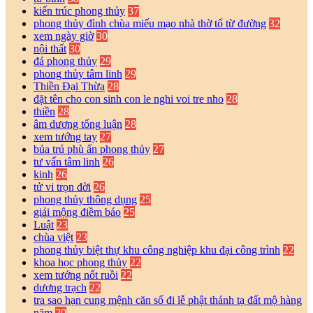
kiến trúc phong thủy
37
phong thủy đình chùa miếu mạo nhà thờ tổ từ đường
32
xem ngày giờ
30
nội thất
30
đá phong thủy
29
phong thủy tâm linh
29
Thiền Đại Thừa
28
đặt tên cho con sinh con le nghi voi tre nho
28
thiền
28
âm dương tổng luận
28
xem tướng tay
27
bủa trú phù ấn phong thủy
27
tư vấn tâm linh
26
kinh
26
tử vi trọn đời
26
phong thủy thông dụng
25
giải mộng điềm báo
25
Luật
23
chùa việt
23
phong thủy biệt thự khu công nghiệp khu đại công trình
22
khoa học phong thủy
22
xem tướng nốt ruồi
22
dương trạch
22
tra sao hạn cung mệnh căn số đi lễ phật thánh tạ đất mộ hàng
năm
20