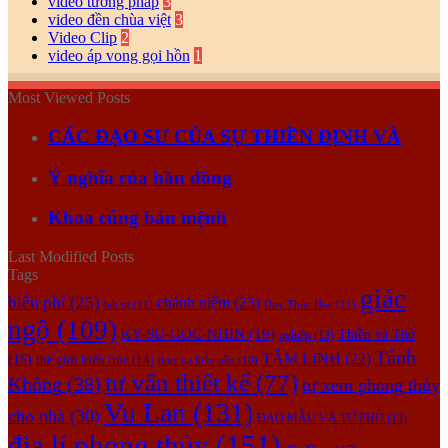
video tướng pháp
3
video đền chùa việt
3
Video Clip
2
video áp vong gọi hồn
1
Most Viewed Posts
CÁC ĐẠO SƯ CỦA SỰ THIỀN ĐỊNH VÀ
Ý nghĩa của hầu đồng
Khoa cúng bản mệnh
Last Modified Posts
Tags
giác
biểu phí
(25)
chánh niệm
(23)
bát tự
(11)
Duy Thức Học
(11)
ngộ
(109)
KY-SU-GOC-NHIN
(19)
Thiền và Thở
nghiệp
(13)
Tánh
TÂM LINH
(22)
(16)
thế giới kiến trúc
(14)
thực tại hiện tiền
(10)
tư vấn thiết kế
(77)
Không
(38)
tự xem phong thủy
Vu Lan
(131)
cho nhà
(30)
ĐẠO MẪU VÀ TỨ PHỦ
(13)
địa lí phong thủy
(151)