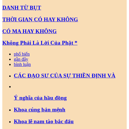
DANH TỪ BỤT
THỜI GIAN CÓ HAY KHÔNG
CÓ MA HAY KHÔNG
Không Phải Là Lời Của Phật *
phổ biến
gần đây
bình luận
CÁC ĐẠO SƯ CỦA SỰ THIỀN ĐỊNH VÀ
Ý nghĩa của hầu đồng
Khoa cúng bản mệnh
Khoa lễ nam tào bắc đẩu