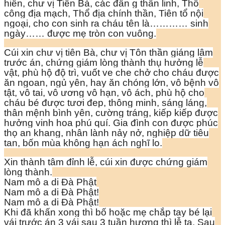
hiền, chư vị Tiên Bà, các đấn g thần linh, Thổ
công địa mạch, Thổ địa chính thần, Tiên tổ nội
ngoại, cho con sinh ra cháu tên là………… sinh
ngày…… được mẹ tròn con vuông.
Cúi xin chư vị tiên Bà, chư vị Tôn thần giáng lâm
trước án, chứng giám lòng thành thụ hưởng lễ
vật, phù hộ độ trì, vuốt ve che chở cho cháu được
ăn ngoan, ngủ yên, hay ăn chóng lớn, vô bệnh vô
tật, vô tai, vô ương vô hạn, vô ách, phù hộ cho
cháu bé được tươi đep, thông minh, sáng láng,
thân mệnh bình yên, cường tráng, kiếp kiếp được
hưởng vinh hoa phú quí. Gia đình con được phúc
thọ an khang, nhân lành nảy nở, nghiệp dữ tiêu
tan, bốn mùa không hạn ách nghĩ lo.
Xin thành tâm đỉnh lễ, cúi xin được chứng giám
lòng thành.
Nam mô a di Đà Phật
Nam mô a di Đà Phật!
Nam mô a di Đà Phật!
Khi đã khấn xong thì bố hoặc mẹ chắp tay bé lại
vái trước án 3 vái sau 3 tuần hương thì lễ tạ. Sau