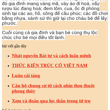
đó gia đình mang vàng mã, váy áo đi hoá, vẩy
rượu lúc đang hoá; đem tôm, cua, ốc đi phóng
sinh tại các ao, hồ, sông để cầu phúc; các đồ chơi
bằng nhựa, sành sứ thì giữ lại cho cháu bé để lấy
phước.
Cuối cùng cả gia đình và bạn bè cùng thụ lộc
chúc cho bé mọi điều tốt lành.
bài viết gần đây
Nhật nguyên Bát tự và cách luận mệnh
THỨC KIẾN TRÚC CỔ VIỆT NAM
Luận cải táng
Căn hộ chung cư từ cách nhìn theo thuật
phong thủy
Xem và đoán qua lục thân trong tứ trụ