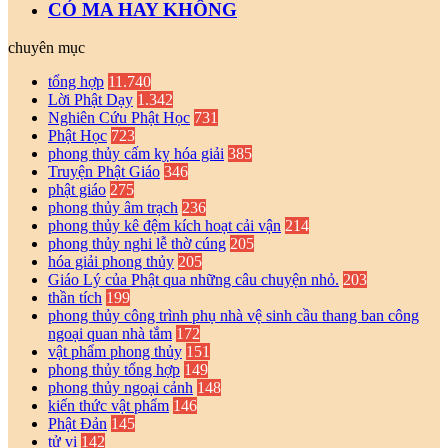
CÓ MA HAY KHÔNG
chuyên mục
tổng hợp
11.740
Lời Phật Dạy
1.342
Nghiên Cứu Phật Học
731
Phật Học
723
phong thủy cấm kỵ hóa giải
385
Truyện Phật Giáo
346
phật giáo
275
phong thủy âm trạch
236
phong thủy kê đệm kích hoạt cải vận
214
phong thủy nghi lễ thờ cúng
205
hóa giải phong thủy
205
Giáo Lý của Phật qua những câu chuyện nhỏ.
203
thần tích
199
phong thủy công trình phụ nhà vệ sinh cầu thang ban công
ngoại quan nhà tắm
172
vật phẩm phong thủy
151
phong thủy tổng hợp
149
phong thủy ngoại cảnh
148
kiến thức vật phẩm
146
Phật Đản
145
tử vi
142