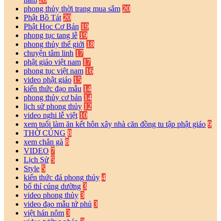
phong thủy thời trang mua sắm
20
Phật Bồ Tát
20
Phật Học Cơ Bản
19
phong tục tang lễ
19
phong thủy thế giới
18
chuyện tâm linh
17
phật giáo việt nam
17
phong tục việt nam
16
video phật giáo
15
kiến thức đạo mẫu
14
phong thủy cơ bản
14
lịch sử phong thủy
12
video nghi lễ việt
10
xem tuổi làm ăn kết hôn xây nhà căn đồng tu tập phật giáo
9
THỜ CÚNG
8
xem chân gà
8
VIDEO
7
Lịch Sử
5
Style
5
kiến thức đá phong thủy
4
bố thí cúng dường
3
video phong thủy
3
video đạo mẫu tứ phủ
3
việt hán nôm
3