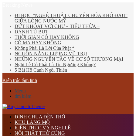
Breaking News
ĐI HỌC “NGHỆ THUẬT CHUYỂN HÓA KHỔ ĐAU”
GIỮA LÒNG NƯỚC MỸ
DỨT KHÓAT VỚI CHỮ « TIỂU THỪA »
DANH TỪ BỤT
THỜI GIAN CÓ HAY KHÔNG
CÓ MA HAY KHÔNG
Không Phải Là Lời Của Phật *
NGUỒN NĂNG LƯỢNG VŨ TRỤ
NHỮNG NGUYÊN TẮC VỀ CƠ SỞ THƯƠNG MẠI
Nghi Lễ Có Phải Là Tín Ngưỡng Không?
5 Bài Hô Canh Ngồi Thiền
Kiến trúc tâm linh
Menu
tìm kiếm
ĐÌNH CHÙA ĐỀN THỜ
KHU LĂNG MỘ
KIẾN THỨC VÀ NGHI LỄ
NỘI THẤT THỜ CÚNG