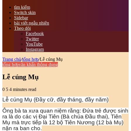
tìm kiếm
Switch skin
Sidebar
bài viết ngẫu nhiên
Theo dõi
Facebook
Twitter
YouTube
Instagram
Trang chủ
/
tổng hợp
/
Lễ cúng Mụ
tổng hợp
văn khấn thông dụng
Lễ cúng Mụ
0
5
4 minutes read
Lễ cúng Mụ (Đầy cữ, đầy tháng, đầy năm)
Ông bà ta xưa quan niệm rằng: Đứa trẻ được sinh
ra là do các vị Đại Tiên (Bà chúa Đầu thai), Tiên
Mụ mà trực tiếp là 12 bộ Tiên Nương (12 bà Mụ)
nặn ra ban cho.