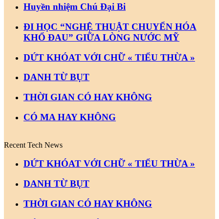
Huyền nhiệm Chú Đại Bi
ĐI HỌC “NGHỆ THUẬT CHUYỂN HÓA
KHỔ ĐAU” GIỮA LÒNG NƯỚC MỸ
DỨT KHÓAT VỚI CHỮ « TIỂU THỪA »
DANH TỪ BỤT
THỜI GIAN CÓ HAY KHÔNG
CÓ MA HAY KHÔNG
Recent Tech News
DỨT KHÓAT VỚI CHỮ « TIỂU THỪA »
DANH TỪ BỤT
THỜI GIAN CÓ HAY KHÔNG