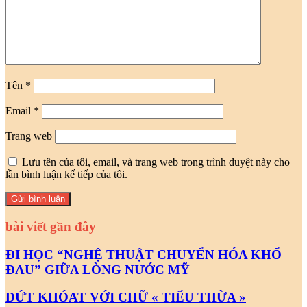
Tên
*
Email
*
Trang web
Lưu tên của tôi, email, và trang web trong trình duyệt này cho
lần bình luận kế tiếp của tôi.
bài viết gần đây
ĐI HỌC “NGHỆ THUẬT CHUYỂN HÓA KHỔ
ĐAU” GIỮA LÒNG NƯỚC MỸ
DỨT KHÓAT VỚI CHỮ « TIỂU THỪA »