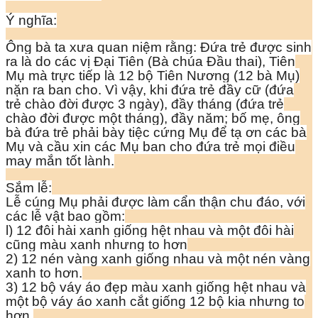
Ý nghĩa:
Ông bà ta xưa quan niệm rằng: Đứa trẻ được sinh
ra là do các vị Đại Tiên (Bà chúa Đầu thai), Tiên
Mụ mà trực tiếp là 12 bộ Tiên Nương (12 bà Mụ)
nặn ra ban cho. Vì vậy, khi đứa trẻ đầy cữ (đứa
trẻ chào đời được 3 ngày), đầy tháng (đứa trẻ
chào đời được một tháng), đầy năm; bố mẹ, ông
bà đứa trẻ phải bày tiệc cứng Mụ để tạ ơn các bà
Mụ và cầu xin các Mụ ban cho đứa trẻ mọi điều
may mắn tốt lành.
Sắm lễ:
Lễ cúng Mụ phải được làm cẩn thận chu đáo, với
các lễ vật bao gồm:
l) 12 đôi hài xanh giống hệt nhau và một đôi hài
cũng màu xanh nhưng to hơn
2) 12 nén vàng xanh giống nhau và một nén vàng
xanh to hơn.
3) 12 bộ váy áo đẹp màu xanh giống hệt nhau và
một bộ váy áo xanh cắt giống 12 bộ kia nhưng to
hơn.