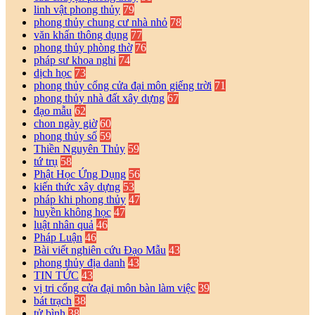
linh vật phong thủy
79
phong thủy chung cư nhà nhỏ
78
văn khấn thông dụng
77
phong thủy phòng thờ
76
pháp sư khoa nghi
74
dịch học
73
phong thủy cổng cửa đại môn giếng trời
71
phong thủy nhà đất xây dựng
67
đạo mẫu
62
chon ngày giờ
60
phong thủy số
59
Thiền Nguyên Thủy
59
tứ trụ
58
Phật Học Ứng Dụng
56
kiến thức xây dựng
53
pháp khi phong thủy
47
huyền không học
47
luật nhân quả
46
Pháp Luận
46
Bài viết nghiên cứu Đạo Mẫu
43
phong thủy địa danh
43
TIN TỨC
43
vị tri cổng cửa đại môn bàn làm việc
39
bát trạch
38
tử bình
38