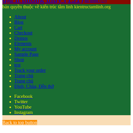
đồ đồng
(17)
bản quyền thuộc về kiến trúc tâm linh kientructamlinh.org
About
Blog
Cart
Checkout
Demos
Elements
My account
Sample Page
Shop
test
Track your order
Trang chủ
Trang chủ
Đình, Chùa, Đền thờ
Facebook
Twitter
YouTube
Instagram
Back to top button