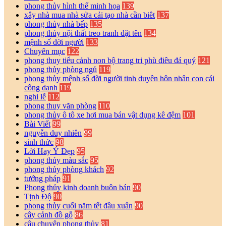
phong thủy hình thế minh họa
139
xây nhà mua nhà sửa cải tạo nhà cần biêt
137
phong thủy nhà bếp
135
phong thủy nội thất treo tranh đặt tên
134
mệnh số đời người
133
Chuyên mục
122
phong thuy tiểu cảnh non bộ trang tri phù điêu đá quý
121
phong thủy phòng ngủ
119
phong thủy mệnh số đời người tinh duyên hôn nhân con cái
công danh
119
nghi lễ
112
phong thuy văn phòng
110
phong thủy ô tô xe hơi mua bán vật dụng kê đệm
101
Bài Viết
99
nguyễn duy nhiên
99
sinh thức
98
Lời Hay Ý Đẹp
95
phong thủy màu sắc
95
phong thủy phòng khách
92
tướng pháp
91
Phong thủy kinh doanh buôn bán
90
Tịnh Độ
90
phong thủy cuối năm tết đầu xuân
90
cây cảnh đồ gỗ
86
câu chuyện phong thủy
81