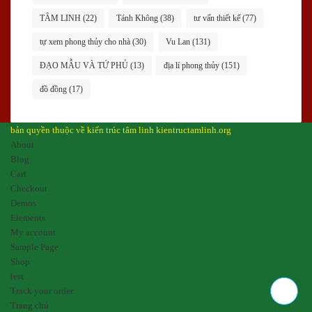
TÂM LINH
(22)
Tánh Không
(38)
tư vấn thiết kế
(77)
tự xem phong thủy cho nhà
(30)
Vu Lan
(131)
ĐẠO MẪU VÀ TỨ PHỦ
(13)
địa lí phong thủy
(151)
đồ đồng
(17)
bản quyền thuộc về kiến trúc tâm linh kientructamlinh.org
About
Blog
Cart
Checkout
Demos
Elements
My account
Sample Page
Shop
test
Track your order
Trang chủ