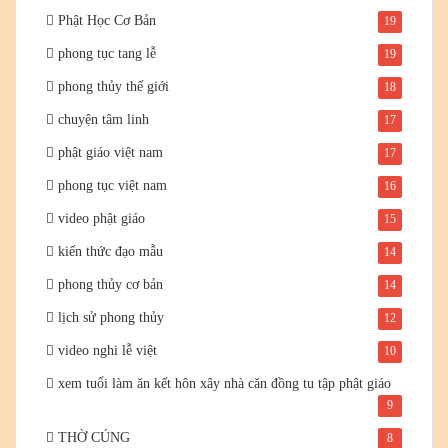
Phật Học Cơ Bản
19
phong tục tang lễ
19
phong thủy thế giới
18
chuyện tâm linh
17
phật giáo việt nam
17
phong tục việt nam
16
video phật giáo
15
kiến thức đạo mẫu
14
phong thủy cơ bản
14
lịch sử phong thủy
12
video nghi lễ việt
10
xem tuổi làm ăn kết hôn xây nhà căn đồng tu tập phật giáo
9
THỜ CÚNG
8