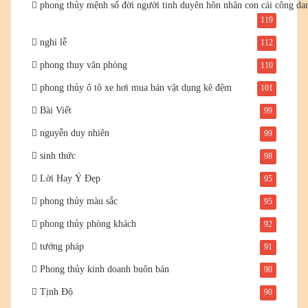
phong thủy mệnh số đời người tinh duyên hôn nhân con cái công da
119
nghi lễ
112
phong thuy văn phòng
110
phong thủy ô tô xe hơi mua bán vật dụng kê đệm
101
Bài Viết
99
nguyễn duy nhiên
99
sinh thức
98
Lời Hay Ý Đẹp
95
phong thủy màu sắc
95
phong thủy phòng khách
92
tướng pháp
91
Phong thủy kinh doanh buôn bán
90
Tịnh Độ
90