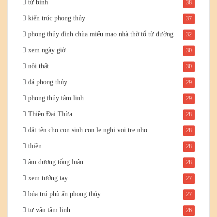
tử bình
38
kiến trúc phong thủy
37
phong thủy đình chùa miếu mạo nhà thờ tổ từ đường
32
xem ngày giờ
30
nội thất
30
đá phong thủy
29
phong thủy tâm linh
29
Thiền Đại Thừa
28
đặt tên cho con sinh con le nghi voi tre nho
28
thiền
28
âm dương tổng luận
28
xem tướng tay
27
bủa trú phù ấn phong thủy
27
tư vấn tâm linh
26