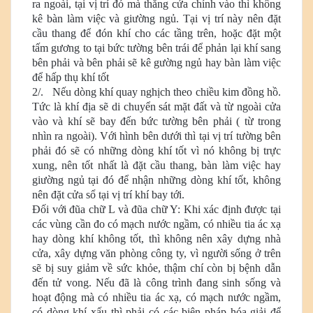
ra ngoài, tại vị trí đó mà thẳng cửa chính vào thì không
kê bàn làm việc và giường ngủ. Tại vị trí này nên đặt
cầu thang để đón khí cho các tầng trên, hoặc đặt một
tấm gương to tại bức tường bên trái để phản lại khí sang
bên phải và bên phải sẽ kê gường ngủ hay bàn làm việc
để hấp thụ khí tốt
2/. Nếu dòng khí quay nghịch theo chiều kim đồng hồ.
Tức là khí địa sẽ di chuyển sát mặt đất và từ ngoài cửa
vào và khí sẽ bay đến bức tường bên phải ( từ trong
nhìn ra ngoài). Với hình bên dưới thì tại vị trí tường bên
phải đó sẽ có những dòng khí tốt vì nó không bị trực
xung, nên tốt nhất là đặt cầu thang, bàn làm việc hay
giường ngủ tại đó để nhận những dòng khí tốt, không
nên đặt cửa sổ tại vị trí khí bay tới.
Đối với đũa chữ L và đũa chữ Y: Khi xác định được tại
các vùng cần đo có mạch nước ngầm, có nhiều tia ác xạ
hay dòng khí không tốt, thì không nên xây dựng nhà
cửa, xây dựng văn phòng công ty, vì người sống ở trên
sẽ bị suy giảm về sức khỏe, thậm chí còn bị bệnh dẫn
đến tử vong. Nếu đã là công trình đang sinh sống và
hoạt động mà có nhiều tia ác xạ, có mạch nước ngầm,
có dòng khí xấu thì phải có các biện pháp hóa giải để