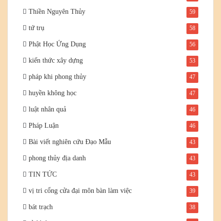
Thiền Nguyên Thủy
59
tứ trụ
58
Phật Học Ứng Dụng
56
kiến thức xây dựng
53
pháp khi phong thủy
47
huyền không học
47
luật nhân quả
46
Pháp Luận
46
Bài viết nghiên cứu Đạo Mẫu
43
phong thủy địa danh
43
TIN TỨC
43
vị tri cổng cửa đại môn bàn làm việc
39
bát trạch
38