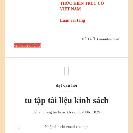
THỨC KIẾN TRÚC CỔ
VIỆT NAM
Luận cải táng
0
14
3 minutes read
xem nhiều hơn
đặt câu hỏi
tu tập tài liệu kinh sách
để lại thông tin hoăc kb zalo 0988611829
Nhập
địa