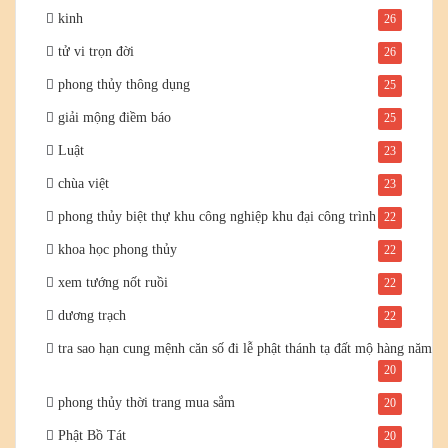
kinh
26
tử vi trọn đời
26
phong thủy thông dụng
25
giải mộng điềm báo
25
Luật
23
chùa việt
23
phong thủy biệt thự khu công nghiệp khu đại công trình
22
khoa học phong thủy
22
xem tướng nốt ruồi
22
dương trạch
22
tra sao hạn cung mệnh căn số đi lễ phật thánh tạ đất mộ hàng năm
20
phong thủy thời trang mua sắm
20
Phật Bồ Tát
20