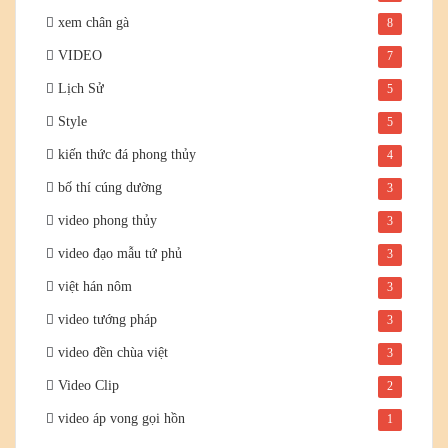
xem chân gà
8
VIDEO
7
Lịch Sử
5
Style
5
kiến thức đá phong thủy
4
bố thí cúng dường
3
video phong thủy
3
video đạo mẫu tứ phủ
3
việt hán nôm
3
video tướng pháp
3
video đền chùa việt
3
Video Clip
2
video áp vong gọi hồn
1