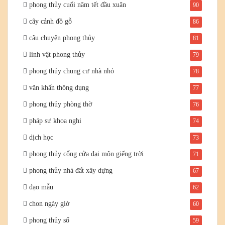
phong thủy cuối năm tết đầu xuân
90
cây cảnh đồ gỗ
86
câu chuyện phong thủy
81
linh vật phong thủy
79
phong thủy chung cư nhà nhỏ
78
văn khấn thông dụng
77
phong thủy phòng thờ
76
pháp sư khoa nghi
74
dịch học
73
phong thủy cổng cửa đại môn giếng trời
71
phong thủy nhà đất xây dựng
67
đạo mẫu
62
chon ngày giờ
60
phong thủy số
59