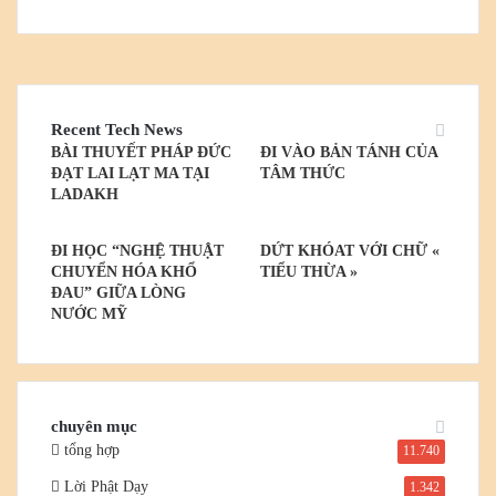
Recent Tech News
BÀI THUYẾT PHÁP ĐỨC
ĐI VÀO BẢN TÁNH CỦA
ĐẠT LAI LẠT MA TẠI
TÂM THỨC
LADAKH
ĐI HỌC “NGHỆ THUẬT
DỨT KHÓAT VỚI CHỮ «
CHUYỂN HÓA KHỔ
TIỂU THỪA »
ĐAU” GIỮA LÒNG
NƯỚC MỸ
chuyên mục
tổng hợp
11.740
Lời Phật Dạy
1.342