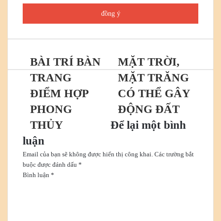
chỉ
email
của
bạn
BÀI TRÍ BÀN
MẶT TRỜI,
TRANG
MẶT TRĂNG
ĐIỂM HỢP
CÓ THỂ GÂY
PHONG
ĐỘNG ĐẤT
THỦY
Để lại một bình
luận
Email của bạn sẽ không được hiển thị công khai.
Các trường bắt
buộc được đánh dấu
*
Bình luận
*