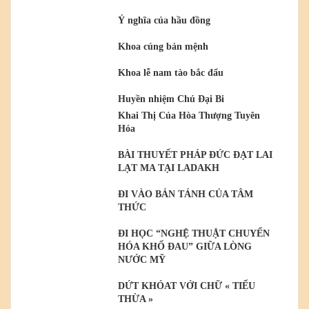
Ý nghĩa của hầu đồng
Khoa cúng bản mệnh
Khoa lễ nam tào bắc đẩu
Huyền nhiệm Chú Đại Bi
Khai Thị Của Hòa Thượng Tuyên
Hóa
BÀI THUYẾT PHÁP ĐỨC ĐẠT LAI
LẠT MA TẠI LADAKH
ĐI VÀO BẢN TÁNH CỦA TÂM
THỨC
ĐI HỌC “NGHỆ THUẬT CHUYỂN
HÓA KHỔ ĐAU” GIỮA LÒNG
NƯỚC MỸ
DỨT KHÓAT VỚI CHỮ « TIỂU
THỪA »