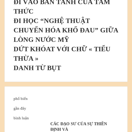
ĐI VÀO BẢN TÁNH CỦA TÂM
THỨC
ĐI HỌC “NGHỆ THUẬT
CHUYỂN HÓA KHỔ ĐAU” GIỮA
LÒNG NƯỚC MỸ
DỨT KHÓAT VỚI CHỮ « TIỂU
THỪA »
DANH TỪ BỤT
phổ biến
gần đây
bình luận
CÁC ĐẠO SƯ CỦA SỰ THIỀN
ĐỊNH VÀ