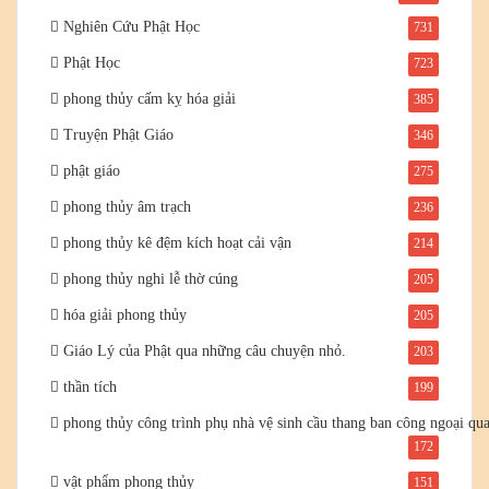
Nghiên Cứu Phật Học
731
Phật Học
723
phong thủy cấm kỵ hóa giải
385
Truyện Phật Giáo
346
phật giáo
275
phong thủy âm trạch
236
phong thủy kê đệm kích hoạt cải vận
214
phong thủy nghi lễ thờ cúng
205
hóa giải phong thủy
205
Giáo Lý của Phật qua những câu chuyện nhỏ.
203
thần tích
199
phong thủy công trình phụ nhà vệ sinh cầu thang ban công ngoại qu
172
vật phẩm phong thủy
151