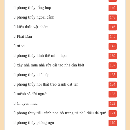
phong thủy tổng hợp
149
phong thủy ngoại cảnh
148
kiến thức vật phẩm
146
Phật Đản
145
tử vi
142
phong thủy hình thế minh họa
139
xây nhà mua nhà sửa cải tạo nhà cần biêt
137
phong thủy nhà bếp
135
phong thủy nội thất treo tranh đặt tên
134
mệnh số đời người
133
Chuyên mục
122
phong thuy tiểu cảnh non bộ trang tri phù điêu đá quý
121
phong thủy phòng ngủ
119