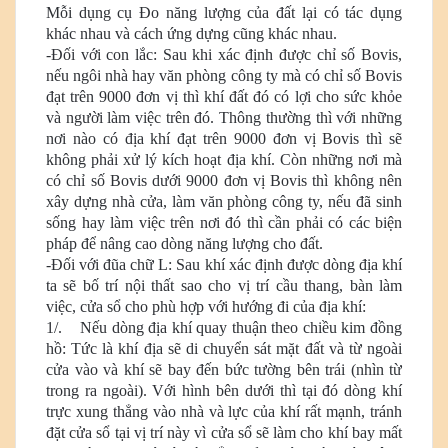
Mỗi dụng cụ Đo năng lượng của đất lại có tác dụng
khác nhau và cách ứng dựng cũng khác nhau.
-Đối với con lắc: Sau khi xác định được chỉ số Bovis,
nếu ngôi nhà hay văn phòng công ty mà có chỉ số Bovis
đạt trên 9000 đơn vị thì khí đất đó có lợi cho sức khỏe
và người làm việc trên đó. Thông thường thì với những
nơi nào có địa khí đạt trên 9000 đơn vị Bovis thì sẽ
không phải xử lý kích hoạt địa khí. Còn những nơi mà
có chỉ số Bovis dưới 9000 đơn vị Bovis thì không nên
xây dựng nhà cửa, làm văn phòng công ty, nếu đã sinh
sống hay làm việc trên nơi đó thì cần phải có các biện
pháp để nâng cao dòng năng lượng cho đất.
-Đối với đũa chữ L: Sau khí xác định được dòng địa khí
ta sẽ bố trí nội thất sao cho vị trí cầu thang, bàn làm
việc, cửa sổ cho phù hợp với hướng đi của địa khí:
1/. Nếu dòng địa khí quay thuận theo chiều kim đồng
hồ: Tức là khí địa sẽ di chuyển sát mặt đất và từ ngoài
cửa vào và khí sẽ bay đến bức tường bên trái (nhìn từ
trong ra ngoài). Với hình bên dưới thì tại đó dòng khí
trực xung thẳng vào nhà và lực của khí rất mạnh, tránh
đặt cửa sổ tại vị trí này vì cửa sổ sẽ làm cho khí bay mất