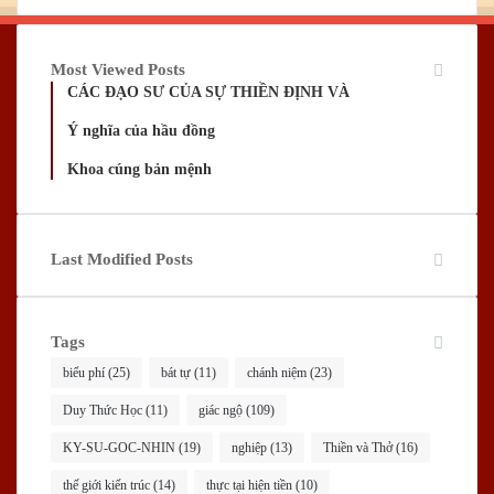
Most Viewed Posts
CÁC ĐẠO SƯ CỦA SỰ THIỀN ĐỊNH VÀ
Ý nghĩa của hầu đồng
Khoa cúng bản mệnh
Last Modified Posts
Tags
biểu phí
(25)
bát tự
(11)
chánh niệm
(23)
Duy Thức Học
(11)
giác ngộ
(109)
KY-SU-GOC-NHIN
(19)
nghiệp
(13)
Thiền và Thở
(16)
thế giới kiến trúc
(14)
thực tại hiện tiền
(10)