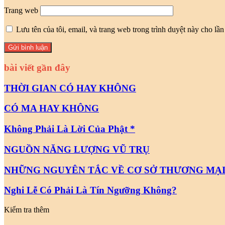
Trang web
Lưu tên của tôi, email, và trang web trong trình duyệt này cho lần 
bài viết gần đây
THỜI GIAN CÓ HAY KHÔNG
CÓ MA HAY KHÔNG
Không Phải Là Lời Của Phật *
NGUỒN NĂNG LƯỢNG VŨ TRỤ
NHỮNG NGUYÊN TẮC VỀ CƠ SỞ THƯƠNG MẠ
Nghi Lễ Có Phải Là Tín Ngưỡng Không?
Kiểm tra thêm
Close