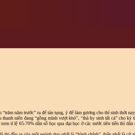
“trăm năm trước” ra để tán tụng, ý để làm gương cho thí sinh thời nay
 thanh niên đang “gồng mình vượt khó”, “thà hy sinh tất cả” cho kỳ 
em tỉ lệ 65-70% dân số học qua đại học ở các nước tiên tiến thì dân 
là thi đầu ra của một ngành duy nhất là “hành chính”, thấp nhất là cử