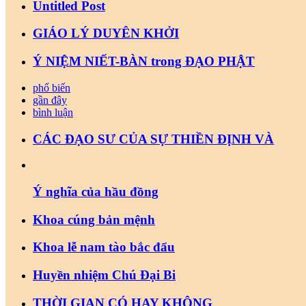
Untitled Post
GIÁO LÝ DUYÊN KHỞI
Ý NIỆM NIẾT-BÀN trong ĐẠO PHẬT
phổ biến
gần đây
bình luận
CÁC ĐẠO SƯ CỦA SỰ THIỀN ĐỊNH VÀ
Ý nghĩa của hầu đồng
Khoa cúng bản mệnh
Khoa lễ nam tào bắc đẩu
Huyền nhiệm Chú Đại Bi
THỜI GIAN CÓ HAY KHÔNG