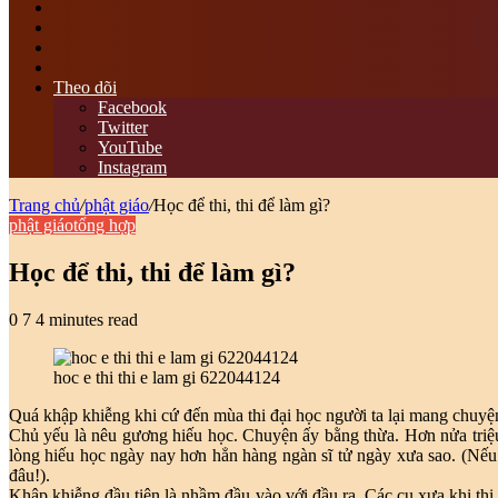
tìm
kiếm
Switch
skin
Sidebar
bài
viết
Theo dõi
ngẫu
Facebook
nhiên
Twitter
YouTube
Instagram
Trang chủ
/
phật giáo
/
Học để thi, thi để làm gì?
phật giáo
tổng hợp
Học để thi, thi để làm gì?
0
7
4 minutes read
hoc e thi thi e lam gi 622044124
Quá khập khiễng khi cứ đến mùa thi đại học người ta lại mang chuyện 
Chủ yếu là nêu gương hiếu học. Chuyện ấy bằng thừa. Hơn nửa triệu
lòng hiếu học ngày nay hơn hẳn hàng ngàn sĩ tử ngày xưa sao. (Nếu x
đâu!).
Khập khiễng đầu tiên là nhầm đầu vào với đầu ra. Các cụ xưa khi thi 