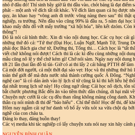
nhỏ ở đâu đó! Thí sinh bây giờ là thi đầu vào, chót bảng là đạt điể
phát – một anh về đích tất rất khác. Về đích làm quan cả họ được n
quy, ăn khao hay “võng anh đi trước võng nàng theo sau” thì thật 
nghiệp, ra trường. Nên đầu vào cũng 99% là đầu ra, 5 năm đại học là
khao mấy đứa đỗ vớt mấy trường “xã hội hóa”, liên kết dzỏm. Còn k
thông”!
Đó là nói cái hình thức. Xin đi vào nội dung học. Các cụ học cái gì
những thứ đó cả: “Tứ thư (Đại Học, Luận Ngữ, Mạnh Tử, Trung Dun
phải đọc Bách gia chư tử, Đường thi, Tống thi… Cách học là “tất thẩ
viết chứ không nói được! Cách thi là các kì đều cùng những nội dun
mẫu cũng nô lệ y thế chứ kém gì! Chớ nói sàm. Ngày nay nội dung họ
tới 21 lần (hai lần đỗ tú tài- Giờ có ai thi lấy 2 cái bằng PTTH để là
Cả một đời người, cả một thời đại sáo vẹt: Học và thi những thứ hủ 
toàn thế giới để mà đưa nước nhà thành cường quốc Á Đông. “Nghĩ m
nghệ cao” là có dán ảnh vào lý lịch sĩ tử cũng là kì thi kết liễu h
đại nhất trong lịch sử này! Họ cũng ngờ rằng: Cái học nô dịch, tôn sù
bắt chước phương Bắc đến ăn vào tiềm thức dân chúng, di hại mãi về 
Chuyện nực cười là các cụ đều than rằng không màng công danh. Khôn
thân cụ nói mình đi thi để “báo hiếu” . Chỉ thế thôi! Học để thi, để kh
Hôm nay ngẫm cái sự hư danh vô bổ ấy vừa xót xa vừa chột dạ bởi tâ
nghề của con cháu ta.
Đáng lo thay, đáng buồn thay!
Các vị media khi tác nghiệp có lấy chuyện xưa nói nay xin hãy cảnh g
NGUYỄN BỈNH QUÂN