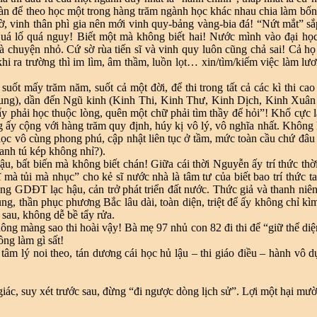
m sàn để theo học một trong hàng trăm ngành học khác nhau chia làm bố
hờ, vinh thân phì gia nên mới vinh quy-bảng vàng-bia đá! “Nứt mắt” s
quá lố quá nguy! Biết một mà không biết hai! Nước mình vào đại học 
 chuyện nhỏ. Cứ sờ rùa tiến sĩ và vinh quy luôn cũng chả sai! Cả họ ồ
hi ra trường thì im lìm, âm thầm, luồn lọt… xin/tìm/kiếm việc làm l
 suốt mấy trăm năm, suốt cả một đời, để thi trong tất cả các kì thi c
g), dần đến Ngũ kinh (Kinh Thi, Kinh Thư, Kinh Dịch, Kinh Xuân T
y phải học thuộc lòng, quên một chữ phải tìm thầy để hỏi”! Khổ cực là
g ấy cộng với hàng trăm quy định, húy kị vô lý, vô nghĩa nhất. Không
c vô cùng phong phú, cập nhật liên tục ở tầm, mức toàn cầu chứ đâu “
m anh tú kép không nhỉ?).
lậu, bất biến mà không biết chán! Giữa cái thời Nguyễn ấy trí thức thờ
à tủi mà nhục” cho kẻ sĩ nước nhà là tâm tư của biết bao trí thức t
ệ thống GDĐT lạc hậu, cản trở phát triển đất nước. Thức giả và thanh 
ng, thần phục phương Bắc lâu dài, toàn diện, triệt để ấy không chỉ kìm h
sau, không dễ bề tẩy rửa.
g màng sao thi hoài vậy! Bà mẹ 97 nhủ con 82 đi thi để “giữ thể diệ
ông làm gì sất!
m lý noi theo, tán dương cái học hủ lậu – thi giáo điều – hành vô dụ
iác, suy xét trước sau, đừng “đi ngược dòng lịch sử”. Lợi một hại mười