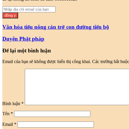
Nhập
địa
chỉ
email
Văn hóa tiểu nông cản trở con đường tiến bộ
của
bạn
Duyên Phật pháp
Để lại một bình luận
Email của bạn sẽ không được hiển thị công khai.
Các trường bắt buộ
Bình luận
*
Tên
*
Email
*