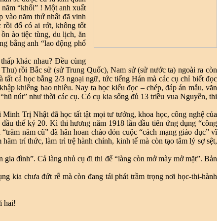
n năm “khối” ! Một anh xuất
ắp vào năm thứ nhất đã vinh
rồi đố có ai rớt, không tốt
n ào tiệc tùng, du lịch, ăn
ương bằng anh “lao động phổ
ao thấp khác nhau? Đều cùng
hu) rồi Bắc sử (sử Trung Quốc), Nam sử (sử nước ta) ngoài ra còn
 tất cả học bằng 2/3 ngoại ngữ, tức tiếng Hán mà các cụ chỉ biết đọc
 khập khiễng bao nhiêu. Nay ta học kiểu đọc – chép, đáp án mẫu, văn
hũ nút” như thời các cụ. Có cụ kia sống đủ 13 triều vua Nguyễn, thi
i Minh Trị Nhật đã học tất tật mọi tư tưởng, khoa học, công nghệ của
a đầu thế kỷ 20. Kì thi hương năm 1918 lần đầu tiên ứng dụng “công
niên “trăm năm cũ” đã hân hoan chào đón cuộc “cách mạng giáo dục” vĩ
ãm trí thức, làm trì trệ hành chính, kinh tế mà còn tạo tâm lý sợ sệt,
n gia đình”. Cả làng nhủ cụ đi thi để “làng còn mở mày mở mặt”. Bản
ng kia chưa đứt rễ mà còn đang tái phát trầm trọng nơi học-thi-hành
 hai!