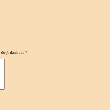
c được đánh dấu
*