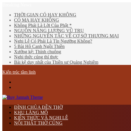
Breaking News
THỜI GIAN CÓ HAY KHÔNG
CÓ MA HAY KHÔNG
Không Phải Là Lời Của Phật *
NGUỒN NĂNG LƯỢNG VŨ TRỤ
NHỮNG NGUYÊN TẮC VỀ CƠ SỞ THƯƠNG MẠI
Nghi Lễ Có Phải Là Tín Ngưỡng Không?
5 Bài Hô Canh Ngồi Thiền
Xướng kệ: Thỉnh chuông
Nghi thức cúng thí thực
Bài kệ duy nhất của Thiền sư Quảng Nghiêm
Kiến trúc tâm linh
Menu
tìm
kiếm
ĐÌNH CHÙA ĐỀN THỜ
KHU LĂNG MỘ
KIẾN THỨC VÀ NGHI LỄ
NỘI THẤT THỜ CÚNG