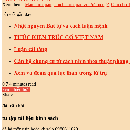
Xem thêm:
Máu làm quan
;
Thích làm quan vì lười biếng?
;
Oan cho T
bài viết gần đây
Nhật nguyên Bát tự và cách luận mệnh
THỨC KIẾN TRÚC CỔ VIỆT NAM
Luận cải táng
Căn hộ chung cư từ cách nhìn theo thuật phong
Xem và đoán qua lục thân trong tứ trụ
0
7
4 minutes read
xem nhiều hơn
Share
Facebook
Twitter
LinkedIn
Pinterest
Messenger
Messenger
WhatsApp
chia
sẻ
đặt câu hỏi
email
tu tập tài liệu kinh sách
để lại thông tin hoăc kb zalo 0988611829