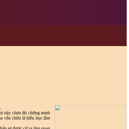
.
thi này chưa đủ chứng minh
ta vẫn chửa là hiếu học lắm
 nhân sẽ được cử ra làm quan