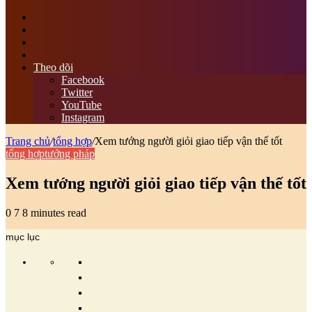
tìm
kiếm
Switch
skin
Sidebar
bài
viết
Theo dõi
ngẫu
Facebook
nhiên
Twitter
YouTube
Instagram
Trang chủ
/
tổng hợp
/
Xem tướng người giỏi giao tiếp vận thế tốt
tổng hợp
tướng pháp
Xem tướng người giỏi giao tiếp vận thế tốt
0
7
8 minutes read
mục lục