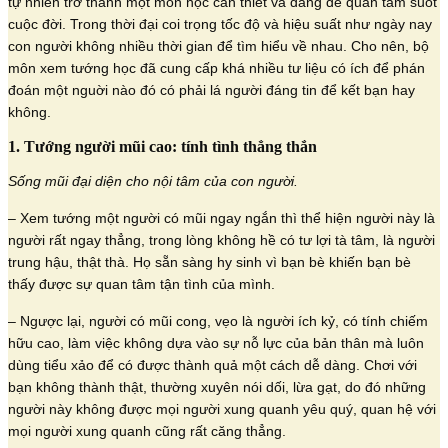
tự nhiên trở thành một môn học cần thiết và đáng để quan tâm suốt
cuộc đời. Trong thời đại coi trọng tốc độ và hiệu suất như ngày nay
con người không nhiều thời gian để tìm hiểu về nhau. Cho nên, bộ
môn xem tướng học đã cung cấp khá nhiều tư liệu có ích để phán
đoán một nguời nào đó có phải lá người đáng tin để kết bạn hay
không.
1. Tướng người mũi cao: tính tình thẳng thắn
Sống mũi đại diện cho nội tâm của con người.
– Xem tướng một người có mũi ngay ngắn thì thể hiện người này là
người rất ngay thẳng, trong lòng không hề có tư lợi tà tâm, là người
trung hậu, thật thà. Họ sẵn sàng hy sinh vì bạn bè khiến bạn bè
thấy được sự quan tâm tận tình của mình.
– Ngược lại, người có mũi cong, vẹo là người ích kỷ, có tính chiếm
hữu cao, làm việc không dựa vào sự nỗ lực của bản thân mà luôn
dùng tiểu xảo để có được thành quả một cách dễ dàng. Chơi với
bạn không thành thật, thường xuyên nói dối, lừa gạt, do đó những
người này không được mọi người xung quanh yêu quý, quan hệ với
mọi người xung quanh cũng rất căng thẳng.