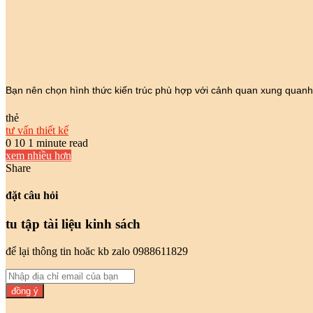
Bạn nên chọn hình thức kiến trúc phù hợp với cảnh quan xung quanh
thẻ
tư vấn thiết kế
0
10
1 minute read
xem nhiều hơn
Share
Facebook
Twitter
LinkedIn
Pinterest
Messenger
Messenger
WhatsApp
chia
sẻ
đặt câu hỏi
email
tu tập tài liệu kinh sách
để lại thông tin hoăc kb zalo 0988611829
Nhập
địa
chỉ
email