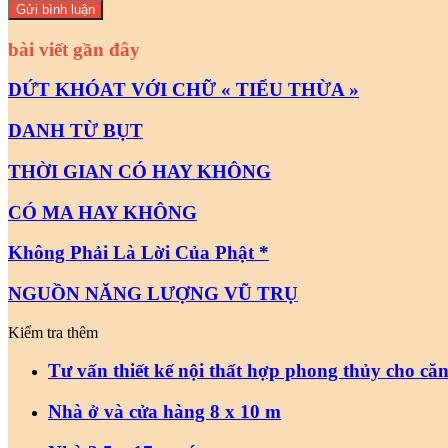
bài viết gần đây
DỨT KHÓAT VỚI CHỮ « TIỂU THỪA »
DANH TỪ BỤT
THỜI GIAN CÓ HAY KHÔNG
CÓ MA HAY KHÔNG
Không Phải Là Lời Của Phật *
NGUỒN NĂNG LƯỢNG VŨ TRỤ
Kiểm tra thêm
Close
Tư vấn thiết kế nội thất hợp phong thủy cho că
Nhà ở và cửa hàng 8 x 10 m