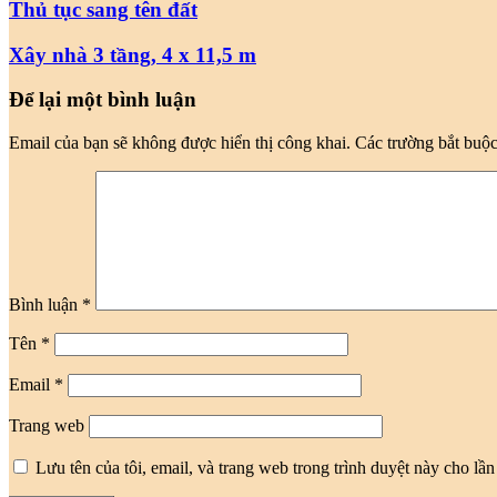
Thủ tục sang tên đất
của
bạn
Xây nhà 3 tầng, 4 x 11,5 m
Để lại một bình luận
Email của bạn sẽ không được hiển thị công khai.
Các trường bắt buộ
Bình luận
*
Tên
*
Email
*
Trang web
Lưu tên của tôi, email, và trang web trong trình duyệt này cho lần 