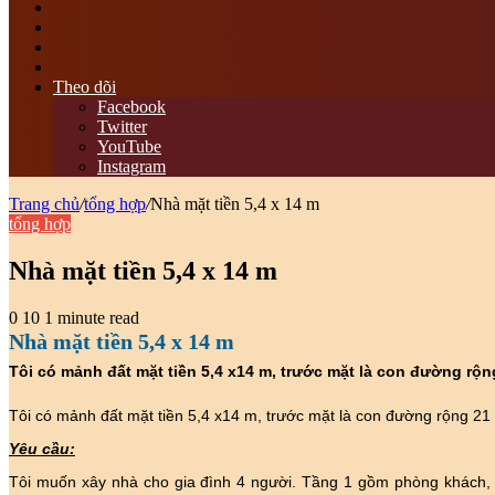
tìm
kiếm
Switch
skin
Sidebar
bài
viết
Theo dõi
ngẫu
Facebook
nhiên
Twitter
YouTube
Instagram
Trang chủ
/
tổng hợp
/
Nhà mặt tiền 5,4 x 14 m
tổng hợp
Nhà mặt tiền 5,4 x 14 m
0
10
1 minute read
Nhà mặt tiền 5,4 x 14 m
Tôi có mảnh đất mặt tiền 5,4 x14 m, trước mặt là con đường rộn
Tôi có mảnh đất mặt tiền 5,4 x14 m, trước mặt là con đường rộng 21 
Yêu cầu:
Tôi muốn xây nhà cho gia đình 4 người. Tầng 1 gồm phòng khách, p