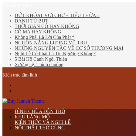
Breaking News
DỨT KHÓAT VỚI CHỮ « TIỂU THỪA »
DANH TỪ BỤT
THỜI GIAN CÓ HAY KHÔNG
CÓ MA HAY KHÔNG
Không Phải Là Lời Của Phật *
NGUỒN NĂNG LƯỢNG VŨ TRỤ
NHỮNG NGUYÊN TẮC VỀ CƠ SỞ THƯƠNG MẠI
Nghi Lễ Có Phải Là Tín Ngưỡng Không?
5 Bài Hô Canh Ngồi Thiền
Xướng kệ: Thỉnh chuông
Kiến trúc tâm linh
Menu
tìm
kiếm
ĐÌNH CHÙA ĐỀN THỜ
KHU LĂNG MỘ
KIẾN THỨC VÀ NGHI LỄ
NỘI THẤT THỜ CÚNG