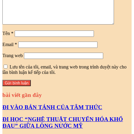
Tên
*
Email
*
Trang web
Lưu tên của tôi, email, và trang web trong trình duyệt này cho
lần bình luận kế tiếp của tôi.
bài viết gần đây
ĐI VÀO BẢN TÁNH CỦA TÂM THỨC
ĐI HỌC “NGHỆ THUẬT CHUYỂN HÓA KHỔ
ĐAU” GIỮA LÒNG NƯỚC MỸ