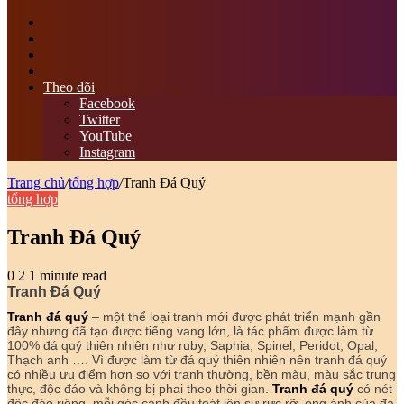
tìm
kiếm
Switch
skin
Sidebar
bài
viết
Theo dõi
ngẫu
Facebook
nhiên
Twitter
YouTube
Instagram
Trang chủ
/
tổng hợp
/
Tranh Đá Quý
tổng hợp
Tranh Đá Quý
0
2
1 minute read
Tranh Đá Quý
Tranh đá quý
– một thể loại tranh mới được phát triển mạnh gần
đây nhưng đã tạo được tiếng vang lớn, là tác phẩm được làm từ
100% đá quý thiên nhiên như ruby, Saphia, Spinel, Peridot, Opal,
Thạch anh …. Vì được làm từ đá quý thiên nhiên nên tranh đá quý
có nhiều ưu điểm hơn so với tranh thường, bền màu, màu sắc trung
thực, độc đáo và không bị phai theo thời gian.
Tranh đá quý
có nét
độc đáo riêng, mỗi góc cạnh đều toát lên sự rực rỡ, óng ánh của đá