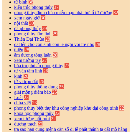
tử bình
38
kiến trúc phong thủy
37
phong thủy đình chùa miếu mạo nhà thờ tổ từ đường
32
xem ngày giờ
30
nội thất
30
đá phong thủy
29
phong thủy tâm linh
29
Thiền Đại Thừa
28
đặt tên cho con sinh con le nghi voi tre nho
28
thiền
28
âm dương tổng luận
28
xem tướng tay
27
bủa trú phù ấn phong thủy
27
tư vấn tâm linh
26
kinh
26
tử vi trọn đời
26
phong thủy thông dụng
25
giải mộng điềm báo
25
Luật
23
chùa việt
23
phong thủy biệt thự khu công nghiệp khu đại công trình
22
khoa học phong thủy
22
xem tướng nốt ruồi
22
dương trạch
22
tra sao hạn cung mệnh căn số đi lễ phật thánh tạ đất mộ hàng