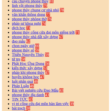
câu chuyện phong thủy
81
linh vật phong thủy
79
phong thủy chung cư nhà nhỏ
78
văn khấn thông dụng
77
phong thủy phòng thờ
76
pháp sư khoa nghi
74
dịch học
73
phong thủy cổng cửa đại môn giếng trời
71
phong thủy nhà đất xây dựng
67
đạo mẫu
62
chon ngày giờ
60
phong thủy số
59
Thiền Nguyên Thủy
59
tứ trụ
58
Phật Học Ứng Dụng
56
kiến thức xây dựng
53
pháp khi phong thủy
47
huyền không học
47
luật nhân quả
46
Pháp Luận
46
Bài viết nghiên cứu Đạo Mẫu
43
phong thủy địa danh
43
TIN TỨC
43
vị tri cổng cửa đại môn bàn làm việc
39
bát trạch
38