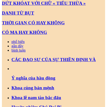
DỨT KHÓAT VỚI CHỮ « TIỂU THỪA »
DANH TỪ BỤT
THỜI GIAN CÓ HAY KHÔNG
CÓ MA HAY KHÔNG
phổ biến
gần đây
bình luận
CÁC ĐẠO SƯ CỦA SỰ THIỀN ĐỊNH VÀ
Ý nghĩa của hầu đồng
Khoa cúng bản mệnh
Khoa lễ nam tào bắc đẩu