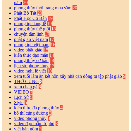
năm
20
phong thủy thời trang mua sắm
20
Phật Bồ Tát
20
Phật Học Cơ Bản
19
phong tục tang lễ
19
phong thủy thế giới
18
chuyện tâm linh
17
phật giáo việt nam
17
phong tục việt nam
16
video phật giáo
15
kiến thức đạo mẫu
14
phong thủy cơ bản
14
lịch sử phong thủy
12
video nghi lễ việt
10
xem tuổi làm ăn kết hôn xây nhà căn đồng tu tập phật giáo
9
THỜ CÚNG
8
xem chân gà
8
VIDEO
7
Lịch Sử
5
Style
5
kiến thức đá phong thủy
4
bố thí cúng dường
3
video phong thủy
3
video đạo mẫu tứ phủ
3
việt hán nôm
3