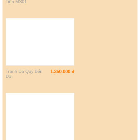
Tiên MS01
Tranh Đá Quý Bến
1.350.000
đ
Đợi