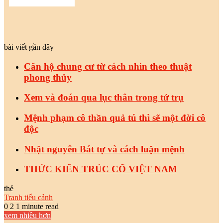
bài viết gần đây
Căn hộ chung cư từ cách nhìn theo thuật
phong thủy
Xem và đoán qua lục thân trong tứ trụ
Mệnh phạm cô thần quả tú thì sẽ một đời cô
độc
Nhật nguyên Bát tự và cách luận mệnh
THỨC KIẾN TRÚC CỔ VIỆT NAM
thẻ
Tranh tiểu cảnh
0
2
1 minute read
xem nhiều hơn