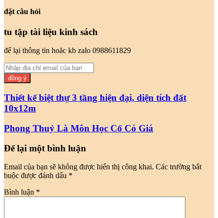
đặt câu hỏi
tu tập tài liệu kinh sách
để lại thông tin hoăc kb zalo 0988611829
Nhập
địa
chỉ
email
Thiết kế biệt thự 3 tầng hiện đại, diện tích đất
của
10x12m
bạn
Phong Thuỷ Là Môn Học Cổ Có Giá
Để lại một bình luận
Email của bạn sẽ không được hiển thị công khai.
Các trường bắt
buộc được đánh dấu
*
Bình luận
*