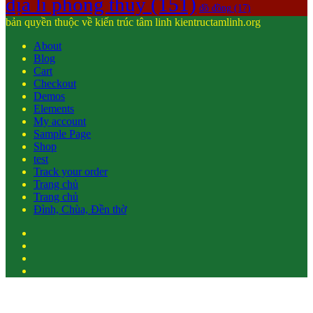
địa lí phong thủy
(151)
đồ đồng
(17)
bản quyền thuộc về kiến trúc tâm linh kientructamlinh.org
About
Blog
Cart
Checkout
Demos
Elements
My account
Sample Page
Shop
test
Track your order
Trang chủ
Trang chủ
Đình, Chùa, Đền thờ
Facebook
Twitter
YouTube
Instagram
Back
to