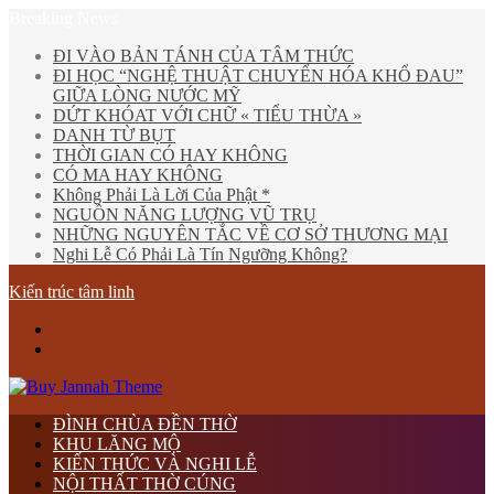
Breaking News
ĐI VÀO BẢN TÁNH CỦA TÂM THỨC
ĐI HỌC “NGHỆ THUẬT CHUYỂN HÓA KHỔ ĐAU”
GIỮA LÒNG NƯỚC MỸ
DỨT KHÓAT VỚI CHỮ « TIỂU THỪA »
DANH TỪ BỤT
THỜI GIAN CÓ HAY KHÔNG
CÓ MA HAY KHÔNG
Không Phải Là Lời Của Phật *
NGUỒN NĂNG LƯỢNG VŨ TRỤ
NHỮNG NGUYÊN TẮC VỀ CƠ SỞ THƯƠNG MẠI
Nghi Lễ Có Phải Là Tín Ngưỡng Không?
Kiến trúc tâm linh
Menu
tìm
kiếm
ĐÌNH CHÙA ĐỀN THỜ
KHU LĂNG MỘ
KIẾN THỨC VÀ NGHI LỄ
NỘI THẤT THỜ CÚNG