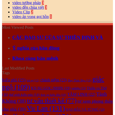
video tướng pháp
3
video đền chùa việt
3
Video Clip
2
video áp vong gọi hồn
1
Most Viewed Posts
CÁC ĐẠO SƯ CỦA SỰ THIỀN ĐỊNH VÀ
Ý nghĩa của hầu đồng
Khoa cúng bản mệnh
Last Modified Posts
Tags
giác
biểu phí
(25)
chánh niệm
(23)
bát tự
(11)
Duy Thức Học
(11)
ngộ
(109)
KY-SU-GOC-NHIN
(19)
Thiền và Thở
nghiệp
(13)
Tánh
TÂM LINH
(22)
(16)
thế giới kiến trúc
(14)
thực tại hiện tiền
(10)
tư vấn thiết kế
(77)
Không
(38)
tự xem phong thủy
Vu Lan
(131)
cho nhà
(30)
ĐẠO MẪU VÀ TỨ PHỦ
(13)