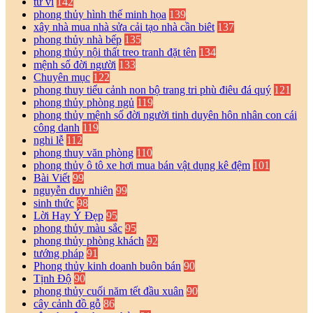
tử vi
142
phong thủy hình thế minh họa
139
xây nhà mua nhà sửa cải tạo nhà cần biêt
137
phong thủy nhà bếp
135
phong thủy nội thất treo tranh đặt tên
134
mệnh số đời người
133
Chuyên mục
122
phong thuy tiểu cảnh non bộ trang tri phù điêu đá quý
121
phong thủy phòng ngủ
119
phong thủy mệnh số đời người tinh duyên hôn nhân con cái
công danh
119
nghi lễ
112
phong thuy văn phòng
110
phong thủy ô tô xe hơi mua bán vật dụng kê đệm
101
Bài Viết
99
nguyễn duy nhiên
99
sinh thức
98
Lời Hay Ý Đẹp
95
phong thủy màu sắc
95
phong thủy phòng khách
92
tướng pháp
91
Phong thủy kinh doanh buôn bán
90
Tịnh Độ
90
phong thủy cuối năm tết đầu xuân
90
cây cảnh đồ gỗ
86