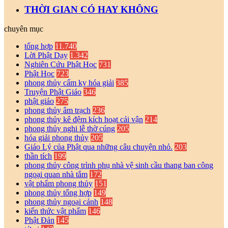
THỜI GIAN CÓ HAY KHÔNG
chuyên mục
tổng hợp
11.740
Lời Phật Dạy
1.342
Nghiên Cứu Phật Học
731
Phật Học
723
phong thủy cấm kỵ hóa giải
385
Truyện Phật Giáo
346
phật giáo
275
phong thủy âm trạch
236
phong thủy kê đệm kích hoạt cải vận
214
phong thủy nghi lễ thờ cúng
205
hóa giải phong thủy
205
Giáo Lý của Phật qua những câu chuyện nhỏ.
203
thần tích
199
phong thủy công trình phụ nhà vệ sinh cầu thang ban công
ngoại quan nhà tắm
172
vật phẩm phong thủy
151
phong thủy tổng hợp
149
phong thủy ngoại cảnh
148
kiến thức vật phẩm
146
Phật Đản
145