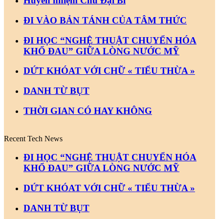
Huyền nhiệm Chú Đại Bi
ĐI VÀO BẢN TÁNH CỦA TÂM THỨC
ĐI HỌC “NGHỆ THUẬT CHUYỂN HÓA
KHỔ ĐAU” GIỮA LÒNG NƯỚC MỸ
DỨT KHÓAT VỚI CHỮ « TIỂU THỪA »
DANH TỪ BỤT
THỜI GIAN CÓ HAY KHÔNG
Recent Tech News
ĐI HỌC “NGHỆ THUẬT CHUYỂN HÓA
KHỔ ĐAU” GIỮA LÒNG NƯỚC MỸ
DỨT KHÓAT VỚI CHỮ « TIỂU THỪA »
DANH TỪ BỤT