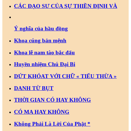
CÁC ĐẠO SƯ CỦA SỰ THIỀN ĐỊNH VÀ
Ý nghĩa của hầu đồng
Khoa cúng bản mệnh
Khoa lễ nam tào bắc đẩu
Huyền nhiệm Chú Đại Bi
DỨT KHÓAT VỚI CHỮ « TIỂU THỪA »
DANH TỪ BỤT
THỜI GIAN CÓ HAY KHÔNG
CÓ MA HAY KHÔNG
Không Phải Là Lời Của Phật *