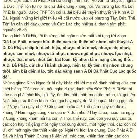
nước Cực Lạc của Phật A Di Đà bằng hình thức “vô vấn tự thuyết”, nghĩa
là Đức Thế Tôn tự nói ra chứ đại chúng không hỏi. Và trưởng lão Xá Lợi
Phất là người được Thế Tôn coi là đại biểu để truyền thuyết về Kinh A Di
Đà. Ngoài những lời giới thiệu về cõi nước đẹp đẽ phương Tây, Đức Thế
Tôn ân cần chỉ dạy đường về Cực Lạc cho những ai thành tâm phát
nguyện về đó.
Trong kinh A Di Đà, tôi thường khó ngăn nước mắt khi tụng tới đoạn:
“
Xá Lợi Phất, nhược hữu thiện nam tử, thiện nữ nhơn, văn thuyết A
Di Đà Phật, chấp trì danh hiệu, nhược nhứt nhựt, nhược nhị nhựt,
nhược tam nhựt, nhược tứ nhựt, nhược ngũ nhựt, nhược lục nhựt,
nhược thất nhựt, nhứt tâm bất loạn, kỳ nhơn lâm mạng chung thời,
A Di Đà Phật, dữ chư Thánh chúng, hiện tại kỳ tiền, thị nhơn chung
thời, tâm bất điên đảo, tức đắc vãng sanh A Di Đà Phật Cực Lạc quốc
độ”.
Những giòng Kinh Ngọc từ bi này khác chi lời mẹ dỗ dành những đứa con
lười biếng: “Các con ơi, nếu nghe được danh hiệu Đức Phật A Di Đà thì
các con phải nhớ lấy, giữ lấy, ôm lấy thật chặt trong tâm mình, rồi gọi tên
Ngài bằng sự thành khẩn. Con gọi bẩy ngày đi. Nhiều quá, không gọi nổi
ư ? Vậy sáu ngày nhé ? Cũng còn nhiều à ? Thế năm ngày có được
không ? Năm ngày cũng khó quá ư ? Bốn nhé ? Hay là ba, hoặc hai ngày
? Cũng không kham nổi hả con ? Thôi, thế này, các con yêu quý của ta,
các con hãy cố gắng một ngày thôi cũng được, một ngày thôi, các con cố
đi, chỉ một ngày tha thiết khẩn gọi Ngài thì lúc lâm chung, Đức Phật A Di
Đà và hàng Thánh Chúng sẽ đến với các con, khiến tâm thần các con