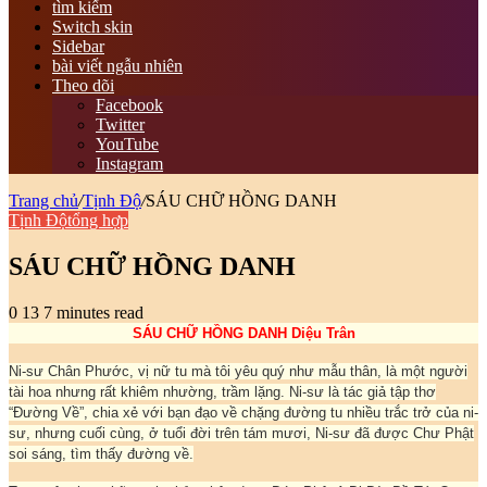
tìm kiếm
Switch skin
Sidebar
bài viết ngẫu nhiên
Theo dõi
Facebook
Twitter
YouTube
Instagram
Trang chủ
/
Tịnh Độ
/
SÁU CHỮ HỒNG DANH
Tịnh Độ
tổng hợp
SÁU CHỮ HỒNG DANH
0
13
7 minutes read
SÁU CHỮ HỒNG DANH
Diệu Trân
Ni-sư Chân Phước, vị nữ tu mà tôi yêu quý như mẫu thân, là một người
tài hoa nhưng rất khiêm nhường, trầm lặng. Ni-sư là tác giả tập thơ
“Đường Về”, chia xẻ với bạn đạo về chặng đường tu nhiều trắc trở của ni-
sư, nhưng cuối cùng, ở tuổi đời trên tám mươi, Ni-sư đã được Chư Phật
soi sáng, tìm thấy đường về.