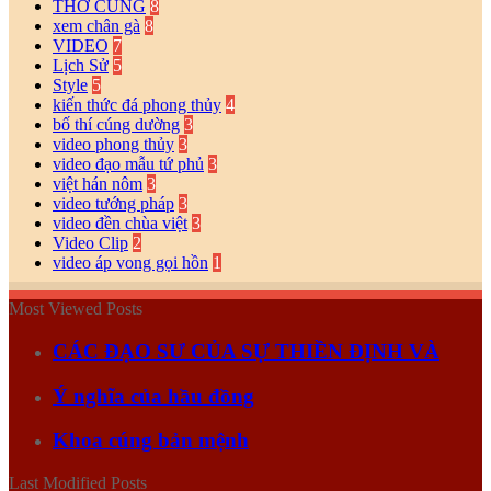
THỜ CÚNG
8
xem chân gà
8
VIDEO
7
Lịch Sử
5
Style
5
kiến thức đá phong thủy
4
bố thí cúng dường
3
video phong thủy
3
video đạo mẫu tứ phủ
3
việt hán nôm
3
video tướng pháp
3
video đền chùa việt
3
Video Clip
2
video áp vong gọi hồn
1
Most Viewed Posts
CÁC ĐẠO SƯ CỦA SỰ THIỀN ĐỊNH VÀ
Ý nghĩa của hầu đồng
Khoa cúng bản mệnh
Last Modified Posts