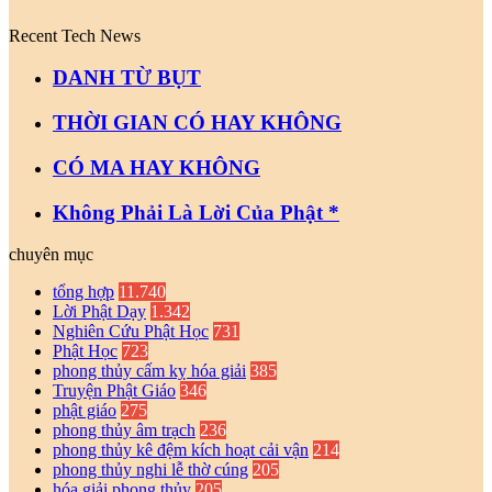
Recent Tech News
DANH TỪ BỤT
THỜI GIAN CÓ HAY KHÔNG
CÓ MA HAY KHÔNG
Không Phải Là Lời Của Phật *
chuyên mục
tổng hợp
11.740
Lời Phật Dạy
1.342
Nghiên Cứu Phật Học
731
Phật Học
723
phong thủy cấm kỵ hóa giải
385
Truyện Phật Giáo
346
phật giáo
275
phong thủy âm trạch
236
phong thủy kê đệm kích hoạt cải vận
214
phong thủy nghi lễ thờ cúng
205
hóa giải phong thủy
205