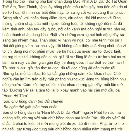
Trong tập thơ, những phụ bản chân dung Đức Phật A Di Đà, Bồ Tát Quan
Thế Âm, Tam Thánh, lộng lẫy bằng phấn mầu trên giấy hoa tiên đều do ni-
sư tự họa. Khi tình cờ biết điều này, tôi sửng sốt và vô cùng thán phục.
Sửng sốt vì với nhân dáng điềm đạm, dịu dàng, đôi khi mang vẻ lững
thững, chậm chạp của một người luống tuổi, tôi không ngờ đôi mắt đã
kém tinh anh, bàn tay gầy guộc, nổi gân xanh mà còn ngồi trước bàn vẽ,
hoàn thành chân dung Chư Phật với những đường nét linh động đầy sự
sáng tạo nhiệm mầu. Thán phục vì hạnh vô ngã, coi nhẹ tênh mọi sự !
Nói đôi giòng về ni-sư như vậy, tôi không cảm thấy quá đáng chút nào vì
tôi chỉ đang nói một phần mười về tài hoa của ni-sư mà tôi được biết,
nhưng ni-sư thì không cần ai nói gì ! Ni-sư lặng lẽ ẩn tu từ hơn hai mươi
lăm năm nay và thời gian gần đây thì đóng cửa, nhập thất vô thời hạn !
Tôi nhớ ni-sư, giở tập thơ ra đọc, dù tôi đọc cũng đã gần thuộc rồi.
Nhưng lạ, mỗi lần đọc, tôi lại bắt gặp những cảm xúc khác nhau. Chữ
nghĩa vẫn im lìm trên giấy mặt phẳng nhưng xúc động thì bồng bềnh như
sóng nước. Cảm xúc tuy có lúc khác nhau nhưng gần đây, mỗi lần mở
tập “Đường Về” ra là tâm tôi lại bị xoáy mạnh vào hai câu mở đầu bài
“Hoan Hỷ Tâm”:
Sáu chữ hồng danh trời đất chuyển
Ba ngàn thế giới hiện toàn chân
Sáu chữ hồng danh là “Nam Mô A Di Đà Phật”, người Phật tử nào mà
chẳng biết, nhưng với sáu chữ hồng danh mà khiến “trời đất chuyển” thì
chắc là phải tu kiên trì mới mong biết được. Lẽ dĩ nhiên, Phật tử lơ mơ
như tôi, tuy từng đọc tụng sáu chữ hồng danh nhiều năm tháng mà trời