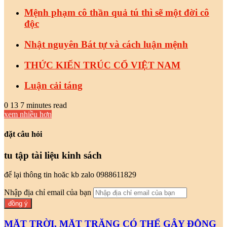
Mệnh phạm cô thần quả tú thì sẽ một đời cô
độc
Nhật nguyên Bát tự và cách luận mệnh
THỨC KIẾN TRÚC CỔ VIỆT NAM
Luận cải táng
0
13
7 minutes read
xem nhiều hơn
đặt câu hỏi
tu tập tài liệu kinh sách
để lại thông tin hoăc kb zalo 0988611829
Nhập địa chỉ email của bạn
MẶT TRỜI, MẶT TRĂNG CÓ THỂ GÂY ĐỘNG