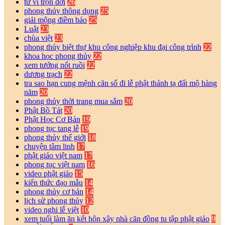
tử vi trọn đời
26
phong thủy thông dụng
25
giải mộng điềm báo
25
Luật
23
chùa việt
23
phong thủy biệt thự khu công nghiệp khu đại công trình
22
khoa học phong thủy
22
xem tướng nốt ruồi
22
dương trạch
22
tra sao hạn cung mệnh căn số đi lễ phật thánh tạ đất mộ hàng
năm
20
phong thủy thời trang mua sắm
20
Phật Bồ Tát
20
Phật Học Cơ Bản
19
phong tục tang lễ
19
phong thủy thế giới
18
chuyện tâm linh
17
phật giáo việt nam
17
phong tục việt nam
16
video phật giáo
15
kiến thức đạo mẫu
14
phong thủy cơ bản
14
lịch sử phong thủy
12
video nghi lễ việt
10
xem tuổi làm ăn kết hôn xây nhà căn đồng tu tập phật giáo
9