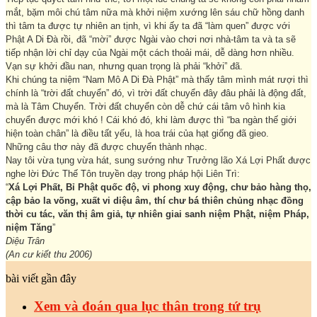
mắt, bặm môi chú tâm nữa mà khởi niệm xướng lên sáu chữ hồng danh
thì tâm ta được tự nhiên an tịnh, vì khi ấy ta đã “làm quen” được với
Phật A Di Đà rồi, đã “mời” được Ngài vào chơi nơi nhà-tâm ta và ta sẽ
tiếp nhận lời chỉ dạy của Ngài một cách thoải mái, dễ dàng hơn nhiều.
Vạn sự khởi đầu nan, nhưng quan trọng là phải “khởi” đã.
Khi chúng ta niệm “Nam Mô A Di Đà Phật” mà thấy tâm mình mát rượi thì
chính là “trời đất chuyển” đó, vì trời đất chuyển đây đâu phải là động đất,
mà là Tâm Chuyển. Trời đất chuyển còn dễ chứ cái tâm vô hình kia
chuyển được mới khó ! Cái khó đó, khi làm được thì “ba ngàn thế giới
hiện toàn chân” là điều tất yếu, là hoa trái của hạt giống đã gieo.
Những câu thơ này đã được chuyển thành nhạc.
Nay tôi vừa tụng vừa hát, sung sướng như Trưởng lão Xá Lợi Phất được
nghe lời Đức Thế Tôn truyền dạy trong pháp hội Liên Trì:
“
Xá Lợi Phất, Bỉ Phật quốc độ, vi phong xuy động, chư bảo hàng thọ,
cập bảo la võng, xuất vi diệu âm, thí chư bá thiên chủng nhạc đồng
thời cu tác, văn thị âm giả, tự nhiên giai sanh niệm Phật, niệm Pháp,
niệm Tăng
”
Diệu Trân
(An cư kiết thu 2006)
bài viết gần đây
Xem và đoán qua lục thân trong tứ trụ