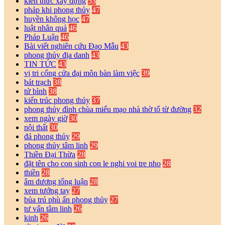
kiến thức xây dựng
53
pháp khi phong thủy
47
huyền không học
47
luật nhân quả
46
Pháp Luận
46
Bài viết nghiên cứu Đạo Mẫu
43
phong thủy địa danh
43
TIN TỨC
43
vị tri cổng cửa đại môn bàn làm việc
39
bát trạch
38
tử bình
38
kiến trúc phong thủy
37
phong thủy đình chùa miếu mạo nhà thờ tổ từ đường
32
xem ngày giờ
30
nội thất
30
đá phong thủy
29
phong thủy tâm linh
29
Thiền Đại Thừa
28
đặt tên cho con sinh con le nghi voi tre nho
28
thiền
28
âm dương tổng luận
28
xem tướng tay
27
bủa trú phù ấn phong thủy
27
tư vấn tâm linh
26
kinh
26