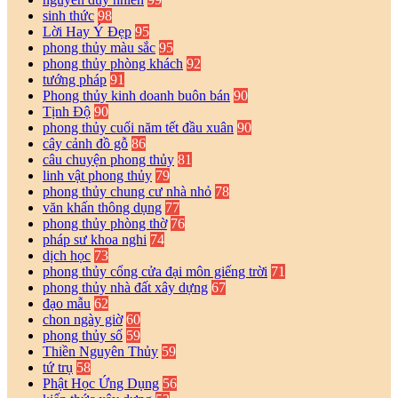
sinh thức
98
Lời Hay Ý Đẹp
95
phong thủy màu sắc
95
phong thủy phòng khách
92
tướng pháp
91
Phong thủy kinh doanh buôn bán
90
Tịnh Độ
90
phong thủy cuối năm tết đầu xuân
90
cây cảnh đồ gỗ
86
câu chuyện phong thủy
81
linh vật phong thủy
79
phong thủy chung cư nhà nhỏ
78
văn khấn thông dụng
77
phong thủy phòng thờ
76
pháp sư khoa nghi
74
dịch học
73
phong thủy cổng cửa đại môn giếng trời
71
phong thủy nhà đất xây dựng
67
đạo mẫu
62
chon ngày giờ
60
phong thủy số
59
Thiền Nguyên Thủy
59
tứ trụ
58
Phật Học Ứng Dụng
56