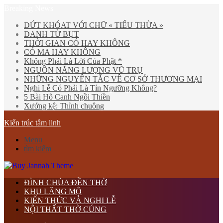
Breaking News
DỨT KHÓAT VỚI CHỮ « TIỂU THỪA »
DANH TỪ BỤT
THỜI GIAN CÓ HAY KHÔNG
CÓ MA HAY KHÔNG
Không Phải Là Lời Của Phật *
NGUỒN NĂNG LƯỢNG VŨ TRỤ
NHỮNG NGUYÊN TẮC VỀ CƠ SỞ THƯƠNG MẠI
Nghi Lễ Có Phải Là Tín Ngưỡng Không?
5 Bài Hô Canh Ngồi Thiền
Xướng kệ: Thỉnh chuông
Kiến trúc tâm linh
Menu
tìm kiếm
ĐÌNH CHÙA ĐỀN THỜ
KHU LĂNG MỘ
KIẾN THỨC VÀ NGHI LỄ
NỘI THẤT THỜ CÚNG