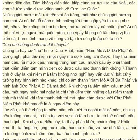
không điên đảo. Tâm không điên đảo, hiệp cùng sự trợ lực của Ngài, các
con sẽ tức khắc được vãng sanh về Cực Lạc Quốc.”
Những giọt nước mắt rơi trên vạt áo tràng, mát như những giọt sương
ban mai. Ai có thể dỗ dành mình những lời tràn ngập yêu thương như
thế, nếu vị ấy không có trái tim lớn, mở ra, và ôm lấy cả nhân gian? Ai có
thể chỉ vì lợi người mà quên mình, nếu vị ấy không có tấm lòng vị tha
biển cả, tràn mênh mang vô cùng vô tận tới cùng khắp cõi ta-bà ?
“
Sáu chữ hồng danh trời đất chuyển”
Chúng ta hãy cứ “thử” tin lời Chư Phật, niệm “Nam Mô A Di Đà Phật” đi.
Đừng nghĩ phải thử niệm một ngày mà sợ không làm được. Hãy thử niệm
năm câu, rồi mười câu, nhưng trong năm câu, mười câu ấy phải thành
thật kiểm điểm tâm mình xem có được câu nào thanh tịnh không ? Thanh
tịnh ở đây là khi niệm mà tâm không nhớ nghĩ hay vẩn đục vì bất cứ ý
tưởng hay hình ảnh nào khác, chỉ có âm thanh “Nam Mô A Di Đà Phật” và
hình ảnh Đức Phật A Di Đà mà thôi. Khi chúng ta đếm năm câu, mười
câu, một ngày hoặc hai ngày là chỉ tính đếm trên những câu niệm thanh
tịnh mà thôi vì khi tâm thanh tịnh thì mới giao cảm được với Chư Phật.
Niệm Phật khó hay dễ là ở ngay điểm này.
Lúc đầu, có thể chúng ta niệm năm câu, rớt ra ngoài mất cả năm, nhưng
nếu không nản chí, ta tiếp tục với sự chú tâm hơn, ta có thể có một câu
thanh tịnh. Khi nhận ra điều này, ta thấy phấn khởi, phải không ? Phấn
khởi thì ta tăng lên, tụng mười câu, hai mươi câu, với sự chú tâm, ai nói
ta không có được thêm năm, ba câu thanh tịnh nữa ?
Tiếp tục quyết tâm như thế, tới một lúc chúng ta sẽ không còn phải nhắm