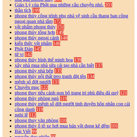
Giáo Lý của Phật qua những câu chuyện nhỏ.
203
thần tích
199
phong thủy công trình phụ nhà vệ sinh cầu thang ban công
ngoại quan nhà tắm
172
vật phẩm phong thủy
151
phong thủy tổng hợp
149
phong thủy ngoại cảnh
148
kiến thức vật phẩm
146
Phật Đản
145
tử vi
142
phong thủy hình thế minh họa
139
xây nhà mua nhà sửa cải tạo nhà cần biêt
137
phong thủy nhà bếp
135
phong thủy nội thất treo tranh đặt tên
134
mệnh số đời người
133
Chuyên mục
122
phong thuy tiểu cảnh non bộ trang tri phù điêu đá quý
121
phong thủy phòng ngủ
119
phong thủy mệnh số đời người tinh duyên hôn nhân con cái
công danh
119
nghi lễ
112
phong thuy văn phòng
110
phong thủy ô tô xe hơi mua bán vật dụng kê đệm
101
Bài Viết
99
nguyễn duy nhiên
99