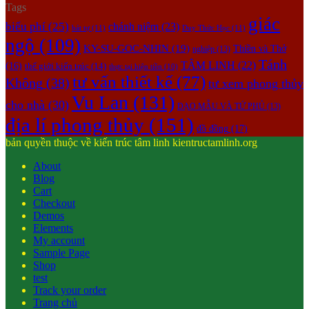
Tags
giác
biểu phí
(25)
chánh niệm
(23)
bát tự
(11)
Duy Thức Học
(11)
ngộ
(109)
KY-SU-GOC-NHIN
(19)
Thiền và Thở
nghiệp
(13)
Tánh
TÂM LINH
(22)
(16)
thế giới kiến trúc
(14)
thực tại hiện tiền
(10)
tư vấn thiết kế
(77)
Không
(38)
tự xem phong thủy
Vu Lan
(131)
cho nhà
(30)
ĐẠO MẪU VÀ TỨ PHỦ
(13)
địa lí phong thủy
(151)
đồ đồng
(17)
bản quyền thuộc về kiến trúc tâm linh kientructamlinh.org
About
Blog
Cart
Checkout
Demos
Elements
My account
Sample Page
Shop
test
Track your order
Trang chủ