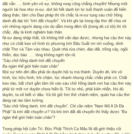
đất vẫn …. bình yên vô sự, không rung cũng chẳng chuyển! Nhưng một
người tài hoa như ni-sư, dứt bỏ hết danh lợi từ tuổi thanh xuân để hiến
dâng thân, tâm cho Đạo pháp thì tôi chắc là ni-sư tụng sáu chữ hồng
danh đã đạt tới “trời đất chuyển”. Và khi ghi lại trong tập thơ để chia xẻ
với những người đang còn dọ dẫm trong đêm tối (trong đó có tôi) thì tôi
chắc, đây là kinh nghiệm bản thân.
Ni-sư đang nhập thất, tôi không thể vấn đạo được, nhưng hai câu thơ này
như có chất keo vô hình từ phương trời Đâu Suất rơi rớt xuống, dính
chặt Thơ và Tâm vào nhau. Quét nhà rửa chén, đào đất, trồng cây, ngồi
thiền, đọc báo ….. lòng không ngớt rộn rã:
“
Sáu chữ hồng danh trời đất chuyển
Ba ngàn thế giới hiện toàn chân”
Mọi sự trên đời đều phải do duyên hội tụ mà thành. Duyên đó, khi vô
hình, lúc hữu hình, khi chậm, lúc nhanh nhưng chắc chắn phải có. Chất
keo nào, bất chợt gắn tâm tôi vào sáu chữ hồng danh nơi hai câu thơ này
phải từ một cơ duyên chưa hiển lộ. Tôi tự nhủ, phải kiên nhẫn, khi đủ
duyên, ta sẽ biết vì đâu. Và tôi giữ hơi thở chánh niệm, quán hai câu thơ
đang rạt rào tâm tưởng.
“Sáu chữ hồng danh, trời đất chuyển”. Chỉ cần niệm “Nam Mô A Di Đà
Phật” là trời đất chuyển ư? Và khi trời đất đã chuyển thì thấy được “Ba
ngàn thế giới hiện toàn chân”?
Trong pháp hội Liên Trì, Đức Phật Thích Ca Mâu Ni đã giới thiệu cõi